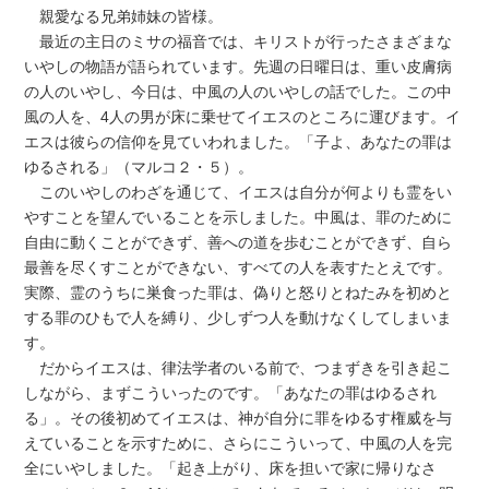
親愛なる兄弟姉妹の皆様。
最近の主日のミサの福音では、キリストが行ったさまざまな
いやしの物語が語られています。先週の日曜日は、重い皮膚病
の人のいやし、今日は、中風の人のいやしの話でした。この中
風の人を、4人の男が床に乗せてイエスのところに運びます。イ
エスは彼らの信仰を見ていわれました。「子よ、あなたの罪は
ゆるされる」（マルコ２・５）。
このいやしのわざを通じて、イエスは自分が何よりも霊をい
やすことを望んでいることを示しました。中風は、罪のために
自由に動くことができず、善への道を歩むことができず、自ら
最善を尽くすことができない、すべての人を表すたとえです。
実際、霊のうちに巣食った罪は、偽りと怒りとねたみを初めと
する罪のひもで人を縛り、少しずつ人を動けなくしてしまいま
す。
だからイエスは、律法学者のいる前で、つまずきを引き起こ
しながら、まずこういったのです。「あなたの罪はゆるされ
る」。その後初めてイエスは、神が自分に罪をゆるす権威を与
えていることを示すために、さらにこういって、中風の人を完
全にいやしました。「起き上がり、床を担いで家に帰りなさ