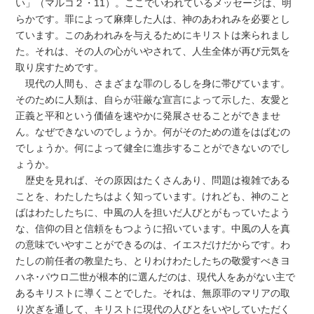
い」（マルコ２・11）。ここでいわれているメッセージは、明
らかです。罪によって麻痺した人は、神のあわれみを必要とし
ています。このあわれみを与えるためにキリストは来られまし
た。それは、その人の心がいやされて、人生全体が再び元気を
取り戻すためです。
現代の人間も、さまざまな罪のしるしを身に帯びています。
そのために人類は、自らが荘厳な宣言によって示した、友愛と
正義と平和という価値を速やかに発展させることができませ
ん。なぜできないのでしょうか。何がそのための道をはばむの
でしょうか。何によって健全に進歩することができないのでし
ょうか。
歴史を見れば、その原因はたくさんあり、問題は複雑である
ことを、わたしたちはよく知っています。けれども、神のこと
ばはわたしたちに、中風の人を担いだ人びとがもっていたよう
な、信仰の目と信頼をもつように招いています。中風の人を真
の意味でいやすことができるのは、イエスだけだからです。わ
たしの前任者の教皇たち、とりわけわたしたちの敬愛すべきヨ
ハネ･パウロ二世が根本的に選んだのは、現代人をあがない主で
あるキリストに導くことでした。それは、無原罪のマリアの取
り次ぎを通して、キリストに現代の人びとをいやしていただく