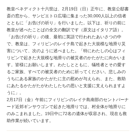
教皇ベネディクト十六世は、2月19日（日）正午に、教皇公邸書
斎の窓から、サンピエトロ広場に集まった30,000人以上の信者
とともに「お告げの祈り」を行いました。以下は、祈りの前に
教皇が述べたことばの全文の翻訳です（原文はイタリア語）。
「お告げの祈り」の後、最初に英語で行われたあいさつの中
で、教皇は、フィリピンのレイテ島で起きた大規模な地滑り災
害について、次のように述べました。「特にわたしの心はフィ
リピンで起きた大規模な地滑りの被災者のかたがたに向かいま
す。皆様にお願いします。わたしとともに、犠牲者とその愛す
るご家族、すべての被災者のために祈ってください。悲しみの
うちにある家族のかたがたに主の慰めが与えられ、また、救助
にあたるかたがたがわたしたちの思いと支援に支えられますよ
うに」。
2月17日（金）午前にフィリピンのレイテ島南部のセントバーナ
ード近郊ギンサウゴンで起きた地滑りでは、村全体が地滑りに
のみこまれました。19日中に72名の遺体が収容され、現在も救
助作業が続いています。