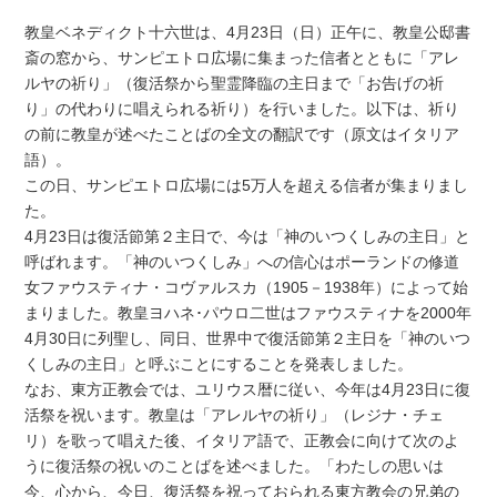
教皇ベネディクト十六世は、4月23日（日）正午に、教皇公邸書
斎の窓から、サンピエトロ広場に集まった信者とともに「アレ
ルヤの祈り」（復活祭から聖霊降臨の主日まで「お告げの祈
り」の代わりに唱えられる祈り）を行いました。以下は、祈り
の前に教皇が述べたことばの全文の翻訳です（原文はイタリア
語）。
この日、サンピエトロ広場には5万人を超える信者が集まりまし
た。
4月23日は復活節第２主日で、今は「神のいつくしみの主日」と
呼ばれます。「神のいつくしみ」への信心はポーランドの修道
女ファウスティナ・コヴァルスカ（1905－1938年）によって始
まりました。教皇ヨハネ･パウロ二世はファウスティナを2000年
4月30日に列聖し、同日、世界中で復活節第２主日を「神のいつ
くしみの主日」と呼ぶことにすることを発表しました。
なお、東方正教会では、ユリウス暦に従い、今年は4月23日に復
活祭を祝います。教皇は「アレルヤの祈り」（レジナ・チェ
リ）を歌って唱えた後、イタリア語で、正教会に向けて次のよ
うに復活祭の祝いのことばを述べました。「わたしの思いは
今、心から、今日、復活祭を祝っておられる東方教会の兄弟の