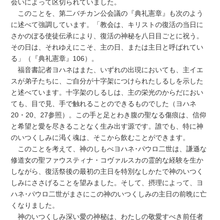
会いによって区切られていました。
このことを、第二バチカン公会議の『典礼憲章』も次のよう
に述べて強調しています。「教会は、キリストの復活の当日に
さかのぼる使徒伝承により、復活の神秘を八日目ごとに祝う。
その日は、それゆえにこそ、主の日、または主日と呼ばれてい
る」（『典礼憲章』106）。
福音書記者ヨハネはまた、いずれの出現においても、主イエ
スが弟子たちに、ご自分が十字架につけられたしるしを示した
と述べています。十字架のしるしは、主の栄光のからだにおい
ても、目で見、手で触れることのできるものでした（ヨハネ
20・20、27参照）。この手と足とわき腹の聖なる傷痕は、信仰
と希望と愛を尽きることなく生み出す源です。誰でも、特に神
のいつくしみに渇く魂は、そこから飲むことができます。
このことを考えて、神のしもべヨハネ･パウロ二世は、謙遜な
修道女の聖ファウスティナ・コヴァルスカの霊的な経験を生か
しながら、復活祭後の最初の主日を特別なしかたで神のいつく
しみにささげることを望みました。そして、摂理によって、ヨ
ハネ･パウロ二世がまさにこの神のいつくしみの主日の前晩に亡
くなりました。
神のいつくしみ深い愛の神秘は、わたしの敬愛すべき前任者