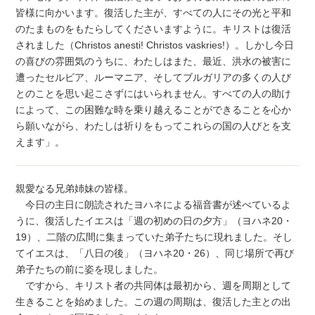
皆様に向かいます。復活した主が、すべての人にその光と平和
のたまものをもたらしてくださいますように。キリストは復活
されました（Christos anesti! Christos vaskries!）。しかし今日
の喜びの雰囲気のうちに、わたしはまた、最近、洪水の被害に
遭ったセルビア、ルーマニア、そしてブルガリアの多くの人び
とのことを思い起こさずにはいられません。すべての人の助け
によって、この困難な時を乗り越えることができることを心か
ら願いながら、わたしは祈りをもってこれらの国の人びとを支
えます」。
親愛なる兄弟姉妹の皆様。
今日の主日に朗読されたヨハネによる福音書が述べているよ
うに、復活したイエスは「週の初めの日の夕方」（ヨハネ20・
19）、二階の広間に集まっていた弟子たちに現れました。そし
てイエスは、「八日の後」（ヨハネ20・26）、同じ場所で再び
弟子たちの前に姿を現しました。
ですから、キリスト者の共同体は最初から、週を周期として
生きることを始めました。この週の周期は、復活した主との出