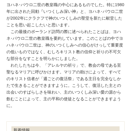
ヨハネ･パウロ二世の教皇職の中心にあるものでした。特に1980
年に出された回勅『いつくしみ深い神』と、ヨハネ･パウロ二世
が2002年にクラクフで神のいつくしみの聖堂を新たに献堂した
ことを思い起こしたいと思います。
この最後のポーランド訪問の際に述べられたことばは、ヨハ
ネ･パウロ二世の教皇職を要約しています。このことばの中でヨ
ハネ･パウロ二世は、神のいつくしみへの信心がけっして重要度
の低いものではなく、むしろキリスト教の信仰と祈りの不可欠
な部分をなすことを明らかにしました。
わたしたちは今、「アレルヤの祈り」で、教会の母である至
聖なるマリアに呼びかけます。マリアの助けによって、すべて
のキリスト信者が「週ごとの復活祭」である主日を完全なしか
たで生きることができますように。こうして、復活した主との
出会いのすばらしさを味わい、主のいつくしみ深い愛の源から
飲むことによって、主の平和の使徒となることができますよう
に。
新着情報