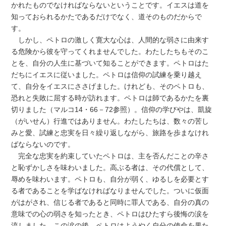
かれたものでなければならないということです。イエスは道を
知っておられるかたであるだけでなく、道そのものだからで
す。
しかし、ペトロの激しく寛大な心は、人間的な弱さに由来す
る危険から彼を守ってくれませんでした。わたしたちもそのこ
とを、自分の人生に基づいて知ることができます。ペトロはた
だちにイエスに従いました。ペトロは信仰の試練を乗り越え
て、自分をイエスにささげました。けれども、そのペトロも、
恐れと失敗に屈する時が訪れます。ペトロは師であるかたを裏
切りました（マルコ14・66－72参照）。信仰の学びやは、凱旋
（がいせん）行進ではありません。わたしたちは、数々の苦し
みと愛、試練と忠実を日々繰り返しながら、旅路を歩まなけれ
ばならないのです。
完全な忠実を約束していたペトロは、主を否んだことの辛さ
と恥ずかしさを味わいました。高ぶる者は、その代償として、
辱めを味わいます。ペトロも、自分が弱く、ゆるしを必要とす
る者であることを学ばなければなりませんでした。ついに仮面
がはがされ、信じる者であると同時に罪人である、自分の真の
意味での心の弱さを知ったとき、ペトロはひたすら後悔の涙を
流しました。この涙の後、ペトロはようやく自分の使命を果た