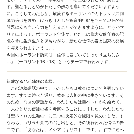
す。聖なるおとめがわたしの歩みを導いてくださいますよう
に。こうしてわたしが、敬愛するポーランドのカトリック共同
体の信仰を強め、はっきりとした福音的行動をもって現在の諸
問題に立ち向かう力を与えることができますように。どうかマ
リアによって、ポーランド全体が、わたしの偉大な前任者の記
憶を常に生き生きと保ちながら、新たな信仰の春と国家の発展
を与えられますように」。
今回のポーランド訪問は「信仰に基づいてしっかり立ちなさ
い」（一コリント16・13）というテーマで行われます。
親愛なる兄弟姉妹の皆様。
この連続講話の中で、わたしたちは教会について考察してい
ます。すでに述べた通り、教会は人格の中に生きています。そ
のため、前回の講話から、わたしたちは聖ペトロから始めて、
一人ひとりの使徒の姿を考察することにしました。わたしたち
は聖ペトロの生涯の中に二つの決定的な段階を認めました。す
なわち、ガリラヤ湖での召し出しと、その後行われた信仰の告
白です。「あなたは、メシア（キリスト）です」。すでに述べ