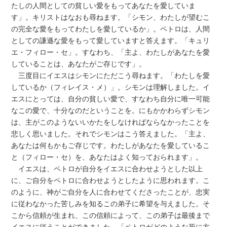
たしの人間としての貧しい愛をもってあなたを愛していま
す」。キリストはなおも尋ねます。「シモン、わたしが望むこ
の完全な愛をもってわたしを愛しているか」。ペトロは、人間
としての謙遜な愛をもって愛していますと答えます。「キュリ
エ・フィロー・セ」。すなわち、「主よ、わたしがあなたを愛
していることは、あなたがご存じです」。
三度目にイエスはシモンにただこう尋ねます。「わたしを愛
しているか（フィレイス・メ）」。シモンは理解しました。イ
エスにとっては、自分の貧しい愛で、すなわち自分に唯一可能
なこの愛で、十分なのだということを。にもかかわらずシモン
は、主がこのようないいかたをしなければならなかったことを
悲しく思いました。それでシモンはこう答えました。「主よ、
あなたは何もかもご存じです。わたしがあなたを愛しているこ
と（フィロー・セ）を、あなたはよく知っておられます」。
イエスは、ペトロが自分をイエスに合わせようとした以上
に、ご自分をペトロに合わせようとしたように思われます。こ
のように、神がご自分を人に合わせてくださったことが、忠実
に従わなかった苦しみを知るこの弟子に希望を与えました。そ
こから信頼が生まれ、この信頼によって、この弟子は最後まで
イエスに従うことができました。「ペトロがどのような死に方