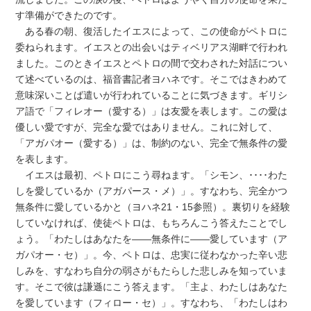
す準備ができたのです。
ある春の朝、復活したイエスによって、この使命がペトロに
委ねられます。イエスとの出会いはティベリアス湖畔で行われ
ました。このときイエスとペトロの間で交わされた対話につい
て述べているのは、福音書記者ヨハネです。そこではきわめて
意味深いことば遣いが行われていることに気づきます。ギリシ
ア語で「フィレオー（愛する）」は友愛を表します。この愛は
優しい愛ですが、完全な愛ではありません。これに対して、
「アガパオー（愛する）」は、制約のない、完全で無条件の愛
を表します。
イエスは最初、ペトロにこう尋ねます。「シモン、････わた
しを愛しているか（アガパース・メ）」。すなわち、完全かつ
無条件に愛しているかと（ヨハネ21・15参照）。裏切りを経験
していなければ、使徒ペトロは、もちろんこう答えたことでし
ょう。「わたしはあなたを――無条件に――愛しています（ア
ガパオー・セ）」。今、ペトロは、忠実に従わなかった辛い悲
しみを、すなわち自分の弱さがもたらした悲しみを知っていま
す。そこで彼は謙遜にこう答えます。「主よ、わたしはあなた
を愛しています（フィロー・セ）」。すなわち、「わたしはわ