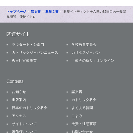
トップページ
諸文書
教皇文書
教皇ベネディクト十六世の52回目の一般謁
見演説 使徒ペトロ
関連サイト
ラウダート・シ部門
学校教育委員会
カトリックジャパンニュース
カリタスジャパン
教皇庁宣教事業
「教会の祈り」オンライン
Contents
お知らせ
諸文書
出版案内
カトリック教会
日本のカトリック教会
よくある質問
アクセス
こよみ
サイトについて
免責・注意事項
著作権について
お問い合わせ