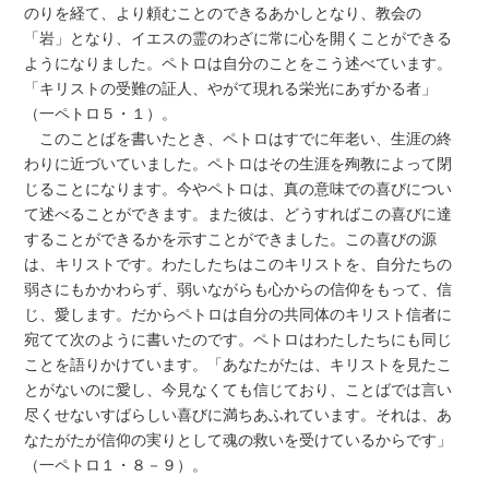
のりを経て、より頼むことのできるあかしとなり、教会の
「岩」となり、イエスの霊のわざに常に心を開くことができる
ようになりました。ペトロは自分のことをこう述べています。
「キリストの受難の証人、やがて現れる栄光にあずかる者」
（一ペトロ５・１）。
このことばを書いたとき、ペトロはすでに年老い、生涯の終
わりに近づいていました。ペトロはその生涯を殉教によって閉
じることになります。今やペトロは、真の意味での喜びについ
て述べることができます。また彼は、どうすればこの喜びに達
することができるかを示すことができました。この喜びの源
は、キリストです。わたしたちはこのキリストを、自分たちの
弱さにもかかわらず、弱いながらも心からの信仰をもって、信
じ、愛します。だからペトロは自分の共同体のキリスト信者に
宛てて次のように書いたのです。ペトロはわたしたちにも同じ
ことを語りかけています。「あなたがたは、キリストを見たこ
とがないのに愛し、今見なくても信じており、ことばでは言い
尽くせないすばらしい喜びに満ちあふれています。それは、あ
なたがたが信仰の実りとして魂の救いを受けているからです」
（一ペトロ１・８－９）。