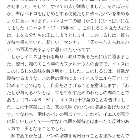
させました。そして、すべての人が満腹しました。そればかり
か、主はペトロをはじめとする使徒たちに残ったパンを集める
ように言いつけます。パンは十二の籠（かご）にいっぱいにな
りました（ヨハネ６・12－13参照）。このしるしを見た人びと
は、主を自分たちの王にしようとします。このしるしは、彼ら
が待ち望んでいた、新しい「マンナ」、「天から与えられるパ
ン」の再現であるように思われたからです。
しかしイエスはそれを断り、独りで祈るために山に退きまし
た。翌日、湖の向こう岸のカファルナウムの会堂で、イエスは
このしるしの意味を解き明かしました。このしるしは、群衆が
期待するような、この世の権力によってイスラエルを王として
治めることではなく、自分をささげることを意味します。「わ
たしが与えるパンとは、世を生かすためのわたしの肉のことで
ある」（ヨハネ６・51）。イエスは十字架のことを告げまし
た。この十字架による、真の意味でのパンの増加を告げたので
す。すなわち、聖体のパンの増加です。これが、イエスが完全
に新しいしかたで――すなわち民の期待とはまったく反対のあ
り方で、王となることでした。
師であるかたは、パンの増加を毎日行うことを望みませんで