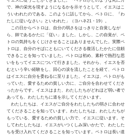
で、神の栄光を現すようになるかを示そうとして、イエスはこ
ういわれたのである。このように話してから、ペトロに、『わ
たしに従いなさい』といわれた」（ヨハネ21・19）。
この日からペトロは、自分の弱さをはっきりと自覚しなが
ら、師であるかたに「従い」ました。しかし、この自覚が、ペ
トロの気持ちをくじけさせることはありませんでした。実際ペ
トロは、自分のそばにともにいてくださる復活したかたに信頼
できることを知っていました。ペトロは初め、素朴で熱烈な思
いをもってイエスについて行きました。それから、イエスを否
むという辛い経験をし、回心の涙を流したことを経て、ペトロ
はイエスに自分を委ねるに至りました。イエスは、ペトロがも
っていた、愛するための貧しい力に、ご自分を合わせてくださ
ったからです。イエスはまた、わたしたちがどれほど弱い者で
あっても、わたしたちに道を示してくださいます。
わたしたちは、イエスがご自分をわたしたちの弱さに合わせ
てくださることを知っています。わたしたちは、わたしたちが
もっている、愛するための貧しい力で、イエスに従います。そ
してわたしたちは、イエスがいつくしみ深いかたで、わたした
ちを受け入れてくださることを知っています。ペトロは長い道