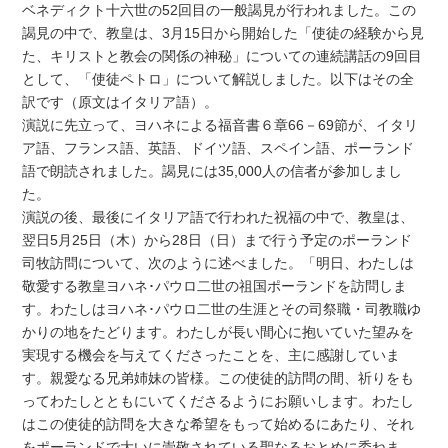
ベネディクト十六世の52回目の一般謁見が行われました。この
謁見の中で、教皇は、3月15日から開始した「使徒の経験から見
た、キリストと教会の関係の神秘」についての連続講話の9回目
として、「使徒ペトロ」について解説しました。以下はその全
訳です（原文はイタリア語）。
演説に先立って、ヨハネによる福音書６章66－69節が、イタリ
ア語、フランス語、英語、ドイツ語、スペイン語、ポーランド
語で朗読されました。謁見には35,000人の信者が参加しまし
た。
演説の後、最後にイタリア語で行われた祝福の中で、教皇は、
翌日5月25日（木）から28日（日）まで行う予定のポーランド
司牧訪問について、次のように述べました。「明日、わたしは
敬愛する教皇ヨハネ･パウロ二世の祖国ポーランドを訪問しま
す。わたしはヨハネ･パウロ二世の生涯とその司祭職・司教職ゆ
かりの地をたどります。わたしが長い間心に抱いていた望みを
実現する機会を与えてくださったことを、主に感謝していま
す。親愛なる兄弟姉妹の皆様。この使徒的訪問の間、祈りをも
ってわたしとともにいてくださるようにお願いします。わたし
はこの使徒的訪問を大きな希望をもって始めるにあたり、それ
をポーランドで大いに崇敬されている聖なるおとめに委ねま