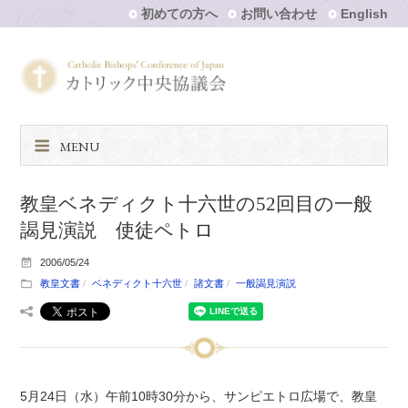
初めての方へ
お問い合わせ
English
MENU
教皇ベネディクト十六世の52回目の一般
謁見演説 使徒ペトロ
2006/05/24
教皇文書
ベネディクト十六世
諸文書
一般謁見演説
5月24日（水）午前10時30分から、サンピエトロ広場で、教皇