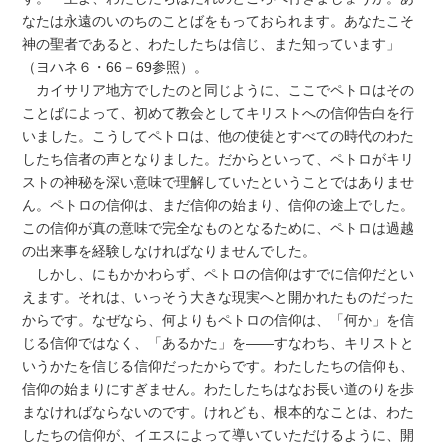
なたは永遠のいのちのことばをもっておられます。あなたこそ
神の聖者であると、わたしたちは信じ、また知っています」
（ヨハネ６・66－69参照）。
カイサリア地方でしたのと同じように、ここでペトロはその
ことばによって、初めて教会としてキリストへの信仰告白を行
いました。こうしてペトロは、他の使徒とすべての時代のわた
したち信者の声となりました。だからといって、ペトロがキリ
ストの神秘を深い意味で理解していたということではありませ
ん。ペトロの信仰は、まだ信仰の始まり、信仰の途上でした。
この信仰が真の意味で完全なものとなるために、ペトロは過越
の出来事を経験しなければなりませんでした。
しかし、にもかかわらず、ペトロの信仰はすでに信仰だとい
えます。それは、いっそう大きな現実へと開かれたものだった
からです。なぜなら、何よりもペトロの信仰は、「何か」を信
じる信仰ではなく、「あるかた」を――すなわち、キリストと
いうかたを信じる信仰だったからです。わたしたちの信仰も、
信仰の始まりにすぎません。わたしたちはなお長い道のりを歩
まなければならないのです。けれども、根本的なことは、わた
したちの信仰が、イエスによって導いていただけるように、開