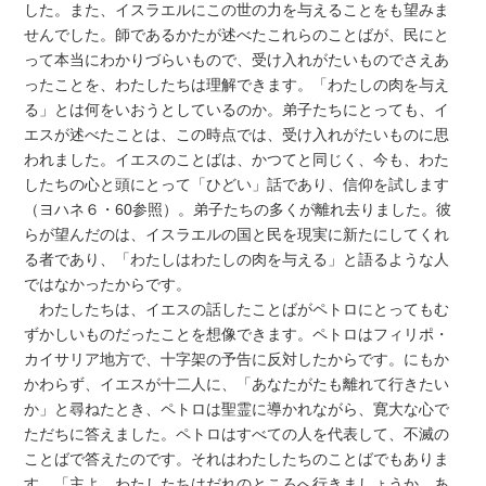
した。また、イスラエルにこの世の力を与えることをも望みま
せんでした。師であるかたが述べたこれらのことばが、民にと
って本当にわかりづらいもので、受け入れがたいものでさえあ
ったことを、わたしたちは理解できます。「わたしの肉を与え
る」とは何をいおうとしているのか。弟子たちにとっても、イ
エスが述べたことは、この時点では、受け入れがたいものに思
われました。イエスのことばは、かつてと同じく、今も、わた
したちの心と頭にとって「ひどい」話であり、信仰を試します
（ヨハネ６・60参照）。弟子たちの多くが離れ去りました。彼
らが望んだのは、イスラエルの国と民を現実に新たにしてくれ
る者であり、「わたしはわたしの肉を与える」と語るような人
ではなかったからです。
わたしたちは、イエスの話したことばがペトロにとってもむ
ずかしいものだったことを想像できます。ペトロはフィリポ・
カイサリア地方で、十字架の予告に反対したからです。にもか
かわらず、イエスが十二人に、「あなたがたも離れて行きたい
か」と尋ねたとき、ペトロは聖霊に導かれながら、寛大な心で
ただちに答えました。ペトロはすべての人を代表して、不滅の
ことばで答えたのです。それはわたしたちのことばでもありま
す。「主よ、わたしたちはだれのところへ行きましょうか。あ