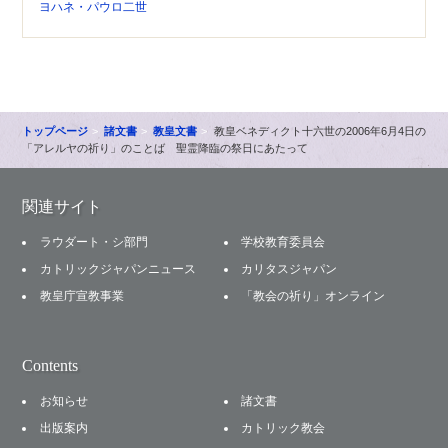
ヨハネ・パウロ二世
トップページ
諸文書
教皇文書
教皇ベネディクト十六世の2006年6月4日の
「アレルヤの祈り」のことば 聖霊降臨の祭日にあたって
関連サイト
ラウダート・シ部門
学校教育委員会
カトリックジャパンニュース
カリタスジャパン
教皇庁宣教事業
「教会の祈り」オンライン
Contents
お知らせ
諸文書
出版案内
カトリック教会