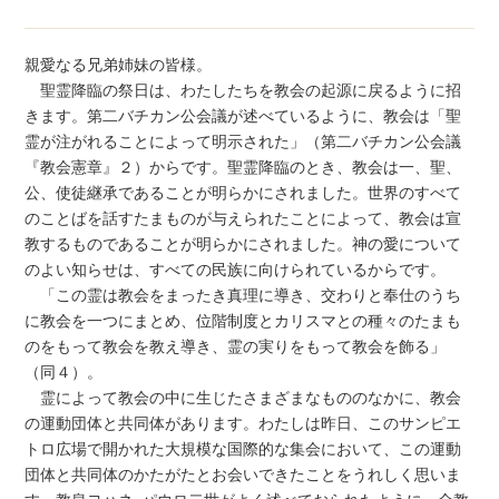
親愛なる兄弟姉妹の皆様。
聖霊降臨の祭日は、わたしたちを教会の起源に戻るように招
きます。第二バチカン公会議が述べているように、教会は「聖
霊が注がれることによって明示された」（第二バチカン公会議
『教会憲章』２）からです。聖霊降臨のとき、教会は一、聖、
公、使徒継承であることが明らかにされました。世界のすべて
のことばを話すたまものが与えられたことによって、教会は宣
教するものであることが明らかにされました。神の愛について
のよい知らせは、すべての民族に向けられているからです。
「この霊は教会をまったき真理に導き、交わりと奉仕のうち
に教会を一つにまとめ、位階制度とカリスマとの種々のたまも
のをもって教会を教え導き、霊の実りをもって教会を飾る」
（同４）。
霊によって教会の中に生じたさまざまなもののなかに、教会
の運動団体と共同体があります。わたしは昨日、このサンピエ
トロ広場で開かれた大規模な国際的な集会において、この運動
団体と共同体のかたがたとお会いできたことをうれしく思いま