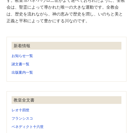
す。教皇ヨハネ･パウロ二世がよく述べておられたように、全教
会は、聖霊によって導かれた唯一の大きな運動です。全教会
は、歴史を流れながら、神の恵みで歴史を潤し、いのちと美と
正義と平和によって豊かにする川なのです。
新着情報
お知らせ一覧
諸文書一覧
出版案内一覧
教皇全文書
レオ十四世
フランシスコ
ベネディクト十六世