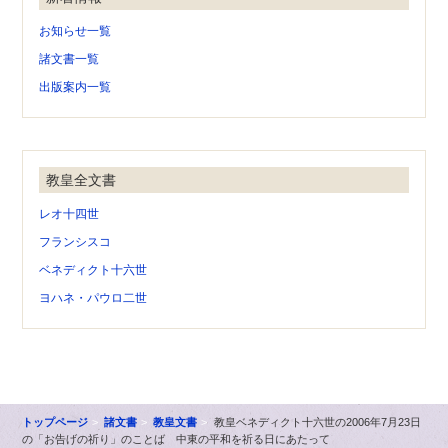
お知らせ一覧
諸文書一覧
出版案内一覧
教皇全文書
レオ十四世
フランシスコ
ベネディクト十六世
ヨハネ・パウロ二世
トップページ
諸文書
教皇文書
教皇ベネディクト十六世の2006年7月23日
の「お告げの祈り」のことば 中東の平和を祈る日にあたって