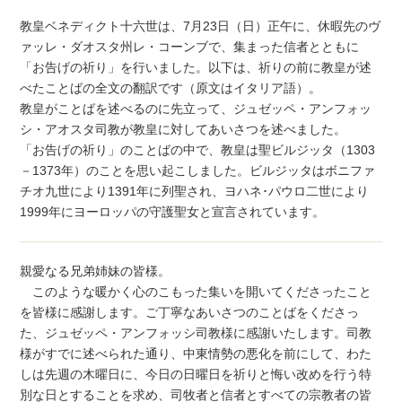
教皇ベネディクト十六世は、7月23日（日）正午に、休暇先のヴ
ァッレ・ダオスタ州レ・コーンブで、集まった信者とともに
「お告げの祈り」を行いました。以下は、祈りの前に教皇が述
べたことばの全文の翻訳です（原文はイタリア語）。
教皇がことばを述べるのに先立って、ジュゼッペ・アンフォッ
シ・アオスタ司教が教皇に対してあいさつを述べました。
「お告げの祈り」のことばの中で、教皇は聖ビルジッタ（1303
－1373年）のことを思い起こしました。ビルジッタはボニファ
チオ九世により1391年に列聖され、ヨハネ･パウロ二世により
1999年にヨーロッパの守護聖女と宣言されています。
親愛なる兄弟姉妹の皆様。
このような暖かく心のこもった集いを開いてくださったこと
を皆様に感謝します。ご丁寧なあいさつのことばをくださっ
た、ジュゼッペ・アンフォッシ司教様に感謝いたします。司教
様がすでに述べられた通り、中東情勢の悪化を前にして、わた
しは先週の木曜日に、今日の日曜日を祈りと悔い改めを行う特
別な日とすることを求め、司牧者と信者とすべての宗教者の皆