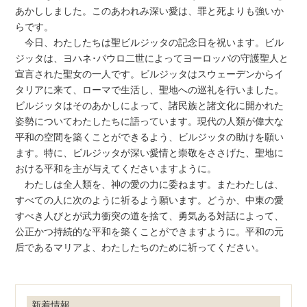
あかししました。このあわれみ深い愛は、罪と死よりも強いか
らです。
今日、わたしたちは聖ビルジッタの記念日を祝います。ビル
ジッタは、ヨハネ･パウロ二世によってヨーロッパの守護聖人と
宣言された聖女の一人です。ビルジッタはスウェーデンからイ
タリアに来て、ローマで生活し、聖地への巡礼を行いました。
ビルジッタはそのあかしによって、諸民族と諸文化に開かれた
姿勢についてわたしたちに語っています。現代の人類が偉大な
平和の空間を築くことができるよう、ビルジッタの助けを願い
ます。特に、ビルジッタが深い愛情と崇敬をささげた、聖地に
おける平和を主が与えてくださいますように。
わたしは全人類を、神の愛の力に委ねます。またわたしは、
すべての人に次のように祈るよう願います。どうか、中東の愛
すべき人びとが武力衝突の道を捨て、勇気ある対話によって、
公正かつ持続的な平和を築くことができますように。平和の元
后であるマリアよ、わたしたちのために祈ってください。
新着情報