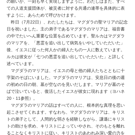
の願いが、一刻も早く実現しますように。わたしはまた、すべ
ての人道支援団体が、被災者に対する共通の連帯を具体的に表
すように、あらためて呼びかけます。
昨日（7月22日）、わたしたちは、マグダラの聖マリアの記念
日を祝いました。主の弟子であるマグダラのマリアは、福音書
の中でたいへん重要な位置を占めています。聖ルカはマグダラ
のマリアを、「悪霊を追い出して病気をいやしていただいた」
後、イエスに従った何人かの婦人たちの一人に数えています。
ルカは彼女が「七つの悪霊を追い出していただいた」と詳しく
述べています。
マグダラのマリアは、イエスの母と他の婦人たちとともに十
字架のそばにいました。マグダラのマリアは、安息日の後の週
の初めの日の朝、墓が空なのを見いだします。マリアが墓のそ
ばで泣いていると、復活したイエスが彼女に現れます（ヨハネ
20・11参照）。
マグダラのマリアの話はすべての人に、根本的な真理を思い
起こさせてくれます。すなわち、マグダラのマリアは、キリス
トの弟子として、人間的な弱さを経験しながら、謙遜にキリス
トの助けを求め、キリストによっていやされ、そのもとを離れ
ることなくキリストに従い、キリストのあわれみ深い愛の力を