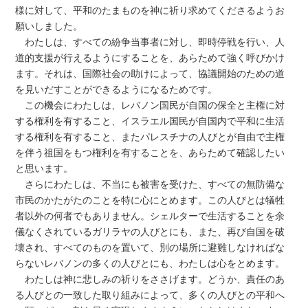
様に対して、平和のたまものを神に祈り求めてくださるようお
願いしました。
わたしは、すべての紛争当事者に対し、即時停戦を行い、人
道的支援が行えるようにすることを、あらためて強く呼びかけ
ます。それは、国際社会の助けによって、協議開始のための道
を見いだすことができるようになるためです。
この機会にわたしは、レバノン国民が自国の保全と主権に対
する権利を有すること、イスラエル国民が自国内で平和に生活
する権利を有すること、またパレスチナの人びとが自由で主権
を伴う祖国をもつ権利を有することを、あらためて確認したい
と思います。
さらにわたしは、不当にも被害を受けた、すべての無防備な
市民のかたがたのことを特に心にとめます。この人びとは犠牲
者以外の何者でもありません。シェルターで生活することを余
儀なくされているガリラヤの人びとにも、また、再び自国を破
壊され、すべてのものを置いて、別の場所に避難しなければな
らないレバノンの多くの人びとにも、わたしは心をとめます。
わたしは神に悲しみの祈りをささげます。どうか、責任のあ
る人びとの一致した取り組みによって、多くの人びとの平和へ