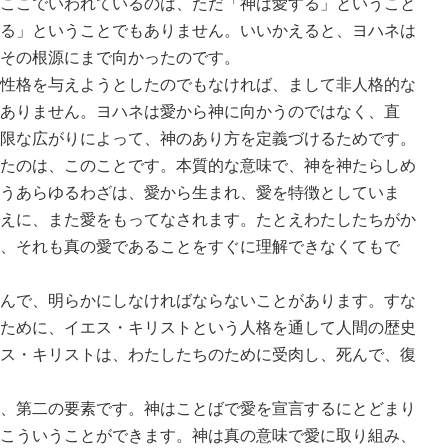
ここでいわれているのは、ただ「神は愛する」ということ
る」ということでもありません。いいかえると、ヨハネは
その根源にまで向かったのです。
性格を与えようとしたのでもなければ、まして非人格的な
ありません。ヨハネは愛から神に向かうのではなく、直
限な広がりによって、神のあり方を定義づけるためです。
たのは、このことです。本質的な意味で、神を神たらしめ
うあらゆるわざは、愛から生まれ、愛を特徴としていま
えに、また愛をもってなされます。たとえわたしたちがか
、それも真の愛であることをすぐに理解できなくてもで
んで、明らかにしなければならないことがあります。すな
ために、イエス・キリストという人格を通して人間の歴史
ス・キリストは、わたしたちのために受肉し、死んで、復
、第二の要素です。神はことばで愛を宣言するにとどまり
こういうことができます。神は真の意味で愛に取り組み、