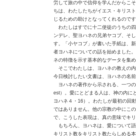
労して旅の中で信仰を学んだからこそ
ちは、わたしたちがイエス・キリスト
じるための助けとなってくれるのです
わたしはすでに十二使徒のうちの四
ンデレ、聖ヨハネの兄弟ヤコブ、そし
す。「小ヤコブ」が書いた手紙は、新
者ヨハネについての話を始めました。
ネの特徴を示す基本的なデータを集め
そこでわたしは、ヨハネの教えの内
今日検討したい文書は、ヨハネの名前
ヨハネの著作から示される、一つの特徴的
est）。愛にとどまる人は、神の内
ヨハネ４・16）。わたしが最初の回
ではありません。他の宗教の中にこの
で、こうした表現は、真の意味でキリ
もちろん、ヨハネは、愛について語
キリスト教をキリスト教たらしめる本