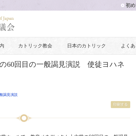
初め
内
カトリック教会
日本のカトリック
よくあ
の60回目の一般謁見演説 使徒ヨハネ
般謁見演説
印刷する