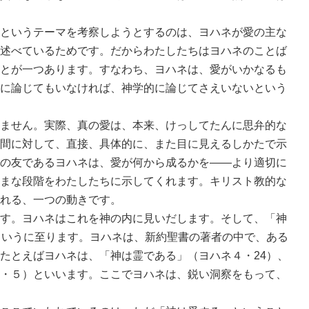
というテーマを考察しようとするのは、ヨハネが愛の主な
述べているためです。だからわたしたちはヨハネのことば
とが一つあります。すなわち、ヨハネは、愛がいかなるも
に論じてもいなければ、神学的に論じてさえいないという
ません。実際、真の愛は、本来、けっしてたんに思弁的な
間に対して、直接、具体的に、また目に見えるしかたで示
の友であるヨハネは、愛が何から成るかを――より適切に
まな段階をわたしたちに示してくれます。キリスト教的な
れる、一つの動きです。
す。ヨハネはこれを神の内に見いだします。そして、「神
というに至ります。ヨハネは、新約聖書の著者の中で、ある
たとえばヨハネは、「神は霊である」（ヨハネ４・24）、
・５）といいます。ここでヨハネは、鋭い洞察をもって、