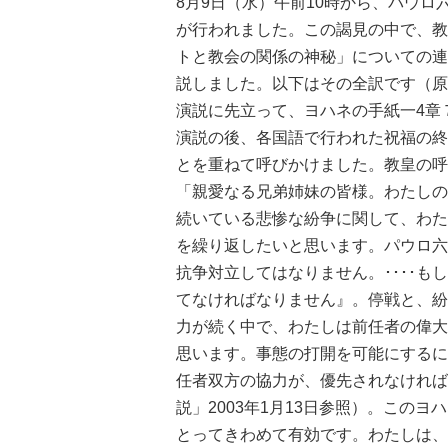
8月9日（水）午前10時から、パウロ
が行われました。この謁見の中で、教
トと教会の関係の神秘」についての連
説しました。以下はその全訳です（原
演説に先立って、ヨハネの手紙一4章
演説の後、各国語で行われた祝福の終
とを重ねて呼びかけました。教皇の呼
「親愛なる兄弟姉妹の皆様。わたしの
続いている悲惨な紛争に関して、わたし
を繰り返したいと思います。パウロ六
抗争対立してはなりません。････
てなければなりません』。停戦と、紛
力が続く中で、わたしは前任者の偉大
思います。事態の打開を可能にするに
任者双方の協力が、優先されなければ
説」2003年1月13日参照）。この
とってきわめて有効です。わたしは、