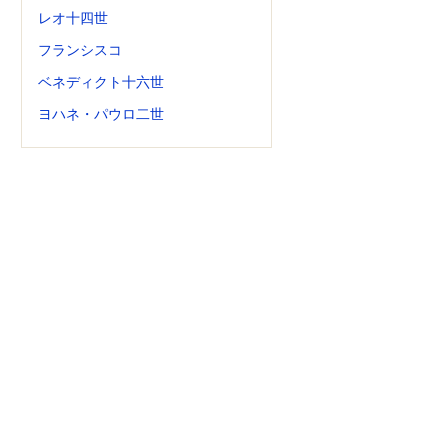
レオ十四世
フランシスコ
ベネディクト十六世
ヨハネ・パウロ二世