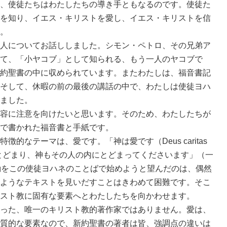
、使徒たちはわたしたちの導き手ともなるのです。使徒た
を知り、イエス・キリストを愛し、イエス・キリストを信
。
人についてお話ししました。シモン・ペトロ、その兄弟ア
て、「小ヤコブ」として知られる、もう一人のヤコブで
約聖書の中に収められています。またわたしは、福音書記
そして、休暇の前の最後の講話の中で、わたしは使徒ヨハ
ました。
容に注意を向けたいと思います。そのため、わたしたちが
で書かれた福音書と手紙です。
なテーマは、愛です。「神は愛です（Deus caritas
にとどまり、神もその人の内にとどまってくださいます」（一
勅をこの使徒ヨハネのことばで始めようと望んだのは、偶然
ようなテキストを見いだすことはきわめて困難です。そこ
スト教に固有な要素へとわたしたちを向かわせます。
った、唯一のキリスト教的著作家ではありません。愛は、
質的な要素なので、新約聖書の著者は皆、強調点の違いは