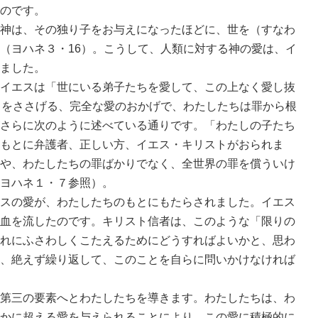
のです。
神は、その独り子をお与えになったほどに、世を（すなわ
（ヨハネ３・16）。こうして、人類に対する神の愛は、イ
ました。
イエスは「世にいる弟子たちを愛して、この上なく愛し抜
らをささげる、完全な愛のおかげで、わたしたちは罪から根
さらに次のように述べている通りです。「わたしの子たち
父のもとに弁護者、正しい方、イエス・キリストがおられま
や、わたしたちの罪ばかりでなく、全世界の罪を償ういけ
ヨハネ１・７参照）。
スの愛が、わたしたちのもとにもたらされました。イエス
血を流したのです。キリスト信者は、このような「限りの
れにふさわしくこたえるためにどうすればよいかと、思わ
、絶えず繰り返して、このことを自らに問いかけなければ
第三の要素へとわたしたちを導きます。わたしたちは、わ
かに超える愛を与えられることにより、この愛に積極的に