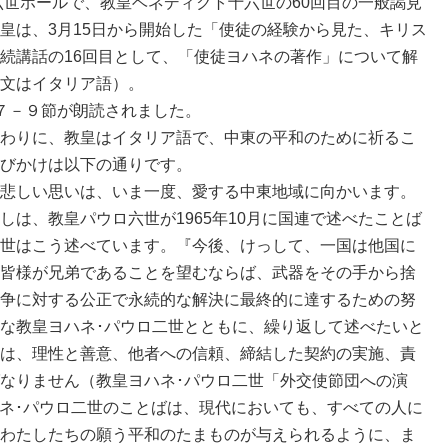
六世ホールで、教皇ベネディクト十六世の60回目の一般謁見
皇は、3月15日から開始した「使徒の経験から見た、キリス
続講話の16回目として、「使徒ヨハネの著作」について解
文はイタリア語）。
７－９節が朗読されました。
わりに、教皇はイタリア語で、中東の平和のために祈るこ
びかけは以下の通りです。
悲しい思いは、いま一度、愛する中東地域に向かいます。
は、教皇パウロ六世が1965年10月に国連で述べたことば
世はこう述べています。『今後、けっして、一国は他国に
もし皆様が兄弟であることを望むならば、武器をその手から捨
争に対する公正で永続的な解決に最終的に達するための努
な教皇ヨハネ･パウロ二世とともに、繰り返して述べたいと
は、理性と善意、他者への信頼、締結した契約の実施、責
なりません（教皇ヨハネ･パウロ二世「外交使節団への演
ヨハネ･パウロ二世のことばは、現代においても、すべての人に
わたしたちの願う平和のたまものが与えられるように、ま