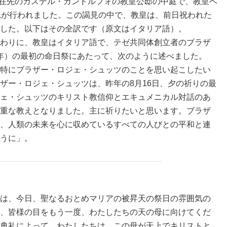
季滞在先のカステル・ガンドルフォの教皇公邸の中庭で、教皇ベ
見が行われました。この謁見の中で、教皇は、前日祝われた
した。以下はその全訳です（原文はイタリア語）。
わりに、教皇はイタリア語で、テゼ共同体創立者のブラザ
05年）の最初の命日祭にあたって、次のように述べました。
特にブラザー・ロジェ・シュッツのことを思い起こしたい
ザー・ロジェ・シュッツは、昨年の8月16日、夕の祈りの最
ェ・シュッツのキリスト教信仰とエキュメニカル対話のあ
重な教えとなりました。主に祈りたいと思います。ブラザ
、人類の未来を心に収めているすべての人びとの平和と連
うに」。
は、今日、聖なるおとめマリアの被昇天の祭日の雰囲気の
、皆様の目をもう一度、わたしたちの天の母に向けてくだ
典礼によって、わたしたちは、この母が天上でキリストと