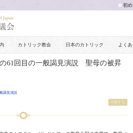
初め
内
カトリック教会
日本のカトリック
よくあ
の61回目の一般謁見演説 聖母の被昇
般謁見演説
印刷する