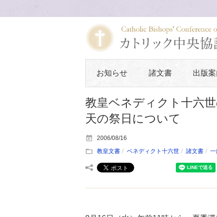
お知らせ
諸文書
出版案
教皇ベネディクト十六世
天の祭日について
2006/08/16
教皇文書
ベネディクト十六世
諸文書
一