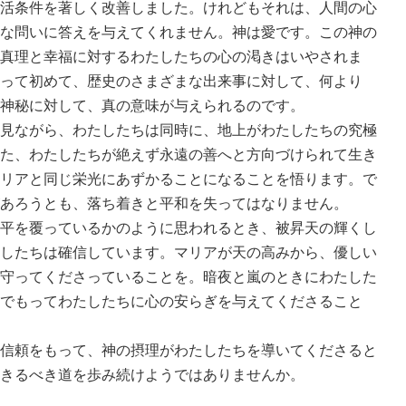
活条件を著しく改善しました。けれどもそれは、人間の心
な問いに答えを与えてくれません。神は愛です。この神の
真理と幸福に対するわたしたちの心の渇きはいやされま
って初めて、歴史のさまざまな出来事に対して、何より
神秘に対して、真の意味が与えられるのです。
見ながら、わたしたちは同時に、地上がわたしたちの究極
た、わたしたちが絶えず永遠の善へと方向づけられて生き
リアと同じ栄光にあずかることになることを悟ります。で
あろうとも、落ち着きと平和を失ってはなりません。
平を覆っているかのように思われるとき、被昇天の輝くし
したちは確信しています。マリアが天の高みから、優しい
守ってくださっていることを。暗夜と嵐のときにわたした
でもってわたしたちに心の安らぎを与えてくださること
信頼をもって、神の摂理がわたしたちを導いてくださると
きるべき道を歩み続けようではありませんか。