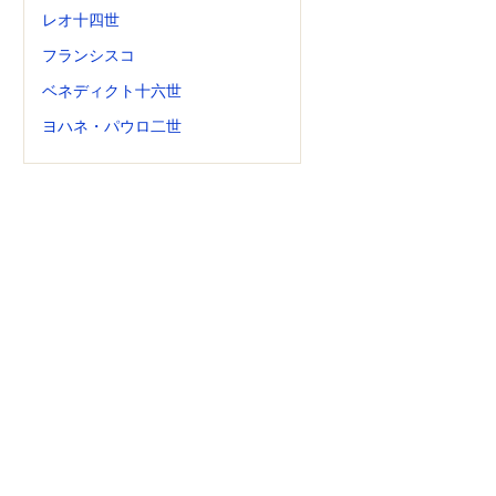
レオ十四世
フランシスコ
ベネディクト十六世
ヨハネ・パウロ二世