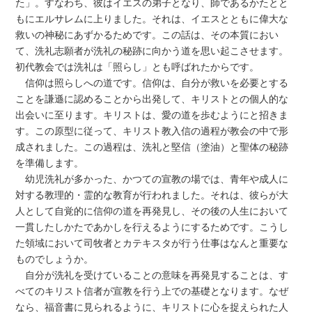
た」。すなわち、彼はイエスの弟子となり、師であるかたとと
もにエルサレムに上りました。それは、イエスとともに偉大な
救いの神秘にあずかるためです。この話は、その本質におい
て、洗礼志願者が洗礼の秘跡に向かう道を思い起こさせます。
初代教会では洗礼は「照らし」とも呼ばれたからです。
信仰は照らしへの道です。信仰は、自分が救いを必要とする
ことを謙遜に認めることから出発して、キリストとの個人的な
出会いに至ります。キリストは、愛の道を歩むようにと招きま
す。この原型に従って、キリスト教入信の過程が教会の中で形
成されました。この過程は、洗礼と堅信（塗油）と聖体の秘跡
を準備します。
幼児洗礼が多かった、かつての宣教の場では、青年や成人に
対する教理的・霊的な教育が行われました。それは、彼らが大
人として自覚的に信仰の道を再発見し、その後の人生において
一貫したしかたであかしを行えるようにするためです。こうし
た領域において司牧者とカテキスタが行う仕事はなんと重要な
ものでしょうか。
自分が洗礼を受けていることの意味を再発見することは、す
べてのキリスト信者が宣教を行う上での基礎となります。なぜ
なら、福音書に見られるように、キリストに心を捉えられた人