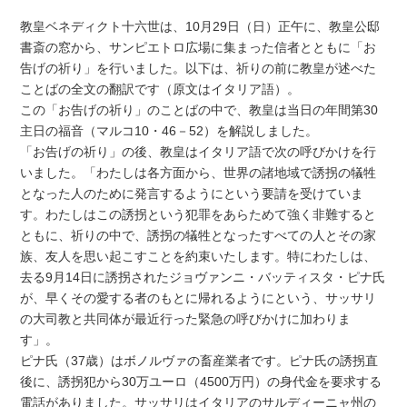
教皇ベネディクト十六世は、10月29日（日）正午に、教皇公邸
書斎の窓から、サンピエトロ広場に集まった信者とともに「お
告げの祈り」を行いました。以下は、祈りの前に教皇が述べた
ことばの全文の翻訳です（原文はイタリア語）。
この「お告げの祈り」のことばの中で、教皇は当日の年間第30
主日の福音（マルコ10・46－52）を解説しました。
「お告げの祈り」の後、教皇はイタリア語で次の呼びかけを行
いました。「わたしは各方面から、世界の諸地域で誘拐の犠牲
となった人のために発言するようにという要請を受けていま
す。わたしはこの誘拐という犯罪をあらためて強く非難すると
ともに、祈りの中で、誘拐の犠牲となったすべての人とその家
族、友人を思い起こすことを約束いたします。特にわたしは、
去る9月14日に誘拐されたジョヴァンニ・バッティスタ・ピナ氏
が、早くその愛する者のもとに帰れるようにという、サッサリ
の大司教と共同体が最近行った緊急の呼びかけに加わりま
す」。
ピナ氏（37歳）はボノルヴァの畜産業者です。ピナ氏の誘拐直
後に、誘拐犯から30万ユーロ（4500万円）の身代金を要求する
電話がありました。サッサリはイタリアのサルディーニャ州の