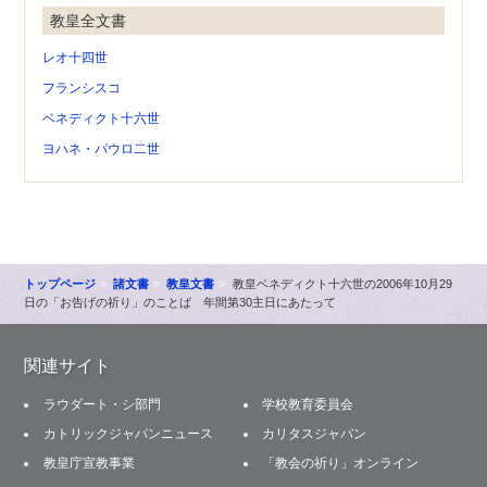
教皇全文書
レオ十四世
フランシスコ
ベネディクト十六世
ヨハネ・パウロ二世
トップページ
諸文書
教皇文書
教皇ベネディクト十六世の2006年10月29
日の「お告げの祈り」のことば 年間第30主日にあたって
関連サイト
ラウダート・シ部門
学校教育委員会
カトリックジャパンニュース
カリタスジャパン
教皇庁宣教事業
「教会の祈り」オンライン