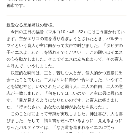
都市です。
親愛なる兄弟姉妹の皆様。
今日の主日の福音（マルコ10・46－52）にはこう書かれてい
ます。主がエリコの道を通り過ぎようとされたとき、バルティ
マイという盲人が主に向かって大声で叫びました。「ダビデの
子イエスよ、わたしを憐れんでください」。この願いはイエス
の心を動かしました。そこでイエスは立ち止まって、その盲人
を呼んで、いやしました。
決定的な瞬間は、主と、苦しむ人とが、個人的かつ直接に出
会ったことでした。二人は互いに向かい合いました。いやすこ
とを望む神と、いやされたいと願う人。二人の自由、二人の意
志が一致しました。「何をしてほしいのか」と主は男に尋ねま
す。「目が見えるようになりたいのです」と盲人は答えまし
た。「行きなさい。あなたの信仰があなたを救った」。
このことばによって奇跡が実現しました。神は喜び、人も喜
びました。そして、福音書が述べているように、見えるように
なったバルティマイは、「なお道を進まれるイエスに従っ