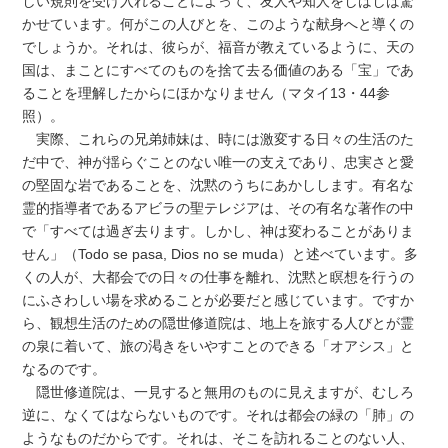
しい規則を受け入れることによって、友人や知人をしばしば驚
かせています。何がこの人びとを、このような献身へと導くの
でしょうか。それは、彼らが、福音が教えているように、天の
国は、まことにすべてのものを捨て去る価値のある「宝」であ
ることを理解したからにほかなりません（マタイ13・44参
照）。
実際、これらの兄弟姉妹は、時には激変する日々の生活のた
だ中で、神が揺らぐことのない唯一の支えであり、忠実さと愛
の堅固な岩であることを、沈黙のうちにあかしします。有名な
霊的指導者であるアビラの聖テレジアは、その有名な著作の中
で「すべては過ぎ去ります。しかし、神は変わることがありま
せん」（Todo se pasa, Dios no se muda）と述べています。多
くの人が、大都会での日々の仕事を離れ、沈黙と瞑想を行うの
にふさわしい場を求めることが必要だと感じています。ですか
ら、観想生活のための隠世修道院は、地上を旅する人びとが霊
の泉に着いて、旅の渇きをいやすことのできる「オアシス」と
なるのです。
隠世修道院は、一見すると無用のものに見えますが、むしろ
逆に、なくてはならないものです。それは都会の緑の「肺」の
ようなものだからです。それは、そこを訪れることのない人、