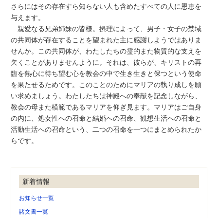
さらにはその存在すら知らない人も含めたすべての人に恩恵を
与えます。
親愛なる兄弟姉妹の皆様。摂理によって、男子・女子の禁域
の共同体が存在することを望まれた主に感謝しようではありま
せんか。この共同体が、わたしたちの霊的また物質的な支えを
欠くことがありませんように。それは、彼らが、キリストの再
臨を熱心に待ち望む心を教会の中で生き生きと保つという使命
を果たせるためです。このことのためにマリアの執り成しを願
い求めましょう。わたしたちは神殿への奉献を記念しながら、
教会の母また模範であるマリアを仰ぎ見ます。マリアはご自身
の内に、処女性への召命と結婚への召命、観想生活への召命と
活動生活への召命という、二つの召命を一つにまとめられたか
らです。
新着情報
お知らせ一覧
諸文書一覧