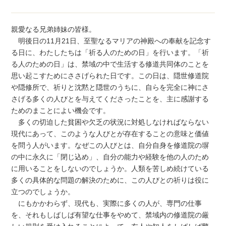
親愛なる兄弟姉妹の皆様。
明後日の11月21日、至聖なるマリアの神殿への奉献を記念す
る日に、わたしたちは「祈る人のための日」を行います。「祈
る人のための日」は、禁域の中で生活する修道共同体のことを
思い起こすためにささげられた日です。この日は、隠世修道院
や隠修所で、祈りと沈黙と隠世のうちに、自らを完全に神にさ
さげる多くの人びとを与えてくださったことを、主に感謝する
ためのまことによい機会です。
多くの切迫した貧困や欠乏の状況に対処しなければならない
現代にあって、このような人びとが存在することの意味と価値
を問う人がいます。なぜこの人びとは、自分自身を修道院の塀
の中に永久に「閉じ込め」、自分の能力や経験を他の人のため
に用いることをしないのでしょうか。人類を苦しめ続けている
多くの具体的な問題の解決のために、この人びとの祈りは役に
立つのでしょうか。
にもかかわらず、現代も、実際に多くの人が、専門の仕事
を、それもしばしば有望な仕事をやめて、禁域内の修道院の厳