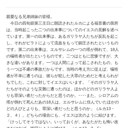
親愛なる兄弟姉妹の皆様。
今日の四旬節第三主日に朗読されたルカによる福音書の箇所
は、当時起こった二つの出来事についてのイエスの見解を述べ
ています。第一の出来事は、あるガリラヤ人たちが反乱を起こ
し、それがピラトによって流血をもって鎮圧されたというもの
です。第二の出来事は、エルサレムの一つの塔が倒れて、18人
の犠牲者が出たというものです。二つはともに悲惨ですが、大
きな違いがあります。一つは人間によって起こされたもの、も
う一つは不慮の事故だからです。当時の考え方に従えば、犠牲
者が不幸に遭うのは、彼らが犯した大罪のためだと考えられが
ちでした。これに対してイエスはいいます。「そのガリラヤ人
たちがそのような災難に遭ったのは、ほかのどのガリラヤ人よ
りも罪深い者だったからだと思うのか。････また、シロアムの
塔が倒れて死んだあの18人は、エルサレムに住んでいたほかの
どの人びとよりも、罪深い者だったと思うのか」（ルカ13・
２、４）。どちらの場合にも、イエスは次のように結びます。
「けっしてそうではない。いっておくが、あなたがたも悔い改