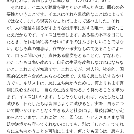
めなければ、皆同じように滅びる」（ルカ13・3、5）。
それゆえ、イエスが聴衆を導きたいと望んだ点は、回心の必
要性ということです。イエスはそれを道徳的なことばによって
ではなく、むしろ現実的なことばによって述べました。それ
が、人の確信を揺るがすような出来事に対する唯一、適切なこ
たえだからです。イエスは忠告します。ある種の不幸を目にし
たとき、それを犠牲者のせいにするのはふさわしいことではな
い。むしろ真の知恵は、存在が不確実なものであることによっ
て、自らに問いかけ、責任ある態度をとることだ。すなわち、
わたしたちは悔い改めて、自分の生活を改善しなければならな
いと。これこそが知恵です。これこそが、対人的、社会的、国
際的な次元を含めたあらゆる次元で、力強く悪に対抗するやり
方です。キリストは、悪に立ち向かうために、何よりもまず真
剣に良心を糾明し、自らの生活を清めるよう努めることを求め
ます。イエスはいいます。もしそうしなければ、わたしたちは
滅びる。わたしたちは皆同じように滅びると。実際、自らにつ
いて問いかけることなく生きる人と社会には、最後は滅びが定
められています。これに対して、回心は、たとえさまざまな問
題や逆境から守ってくれないにしても、別の「しかた」でそれ
らに立ち向かうことを可能にします。何よりも回心は、悪を未