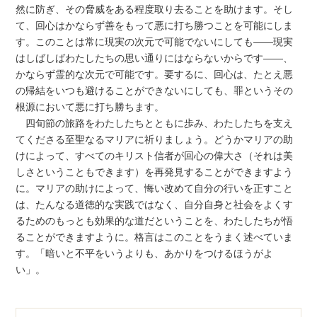
然に防ぎ、その脅威をある程度取り去ることを助けます。そし
て、回心はかならず善をもって悪に打ち勝つことを可能にしま
す。このことは常に現実の次元で可能でないにしても――現実
はしばしばわたしたちの思い通りにはならないからです――、
かならず霊的な次元で可能です。要するに、回心は、たとえ悪
の帰結をいつも避けることができないにしても、罪というその
根源において悪に打ち勝ちます。
四旬節の旅路をわたしたちとともに歩み、わたしたちを支え
てくださる至聖なるマリアに祈りましょう。どうかマリアの助
けによって、すべてのキリスト信者が回心の偉大さ（それは美
しさということもできます）を再発見することができますよう
に。マリアの助けによって、悔い改めて自分の行いを正すこと
は、たんなる道徳的な実践ではなく、自分自身と社会をよくす
るためのもっとも効果的な道だということを、わたしたちが悟
ることができますように。格言はこのことをうまく述べていま
す。「暗いと不平をいうよりも、あかりをつけるほうがよ
い」。