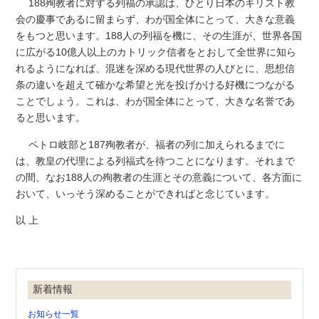
188殉教者に対する列福の承認は、ひとり日本のキリスト教
会の慶事であるに留まらず、わが国全体にとって、大きな意義
をもつと思います。188人の列福を機に、その生涯が、世界各国
に広がる10億人以上のカトリック信者をとおして全世界に知ら
れるようになれば、混迷を深める現代世界の人びとに、思想信
条の違いを超えて確かな希望と光を投げかける好機につながる
ことでしょう。これは、わが国全体にとって、大きな名誉であ
ると思います。
ペトロ岐部と187殉教者が、福者の列に加えられるまでに
は、教皇の代理による列福式を待つことになります。それまで
の間、なお188人の殉教者の生涯とその意義について、各方面に
おいて、いっそう深めることができればと念じています。
以 上
新着情報
お知らせ一覧