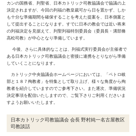
カンの国務省、列聖省、日本カトリック司教協議会で協議の上
決定されますが、今回の列福の教皇裁可から日を置かず、しか
も十分な準備期間を確保することを考えた提案を、日本側案と
して提出することになります。すでに日本の教会では近い将来
の列福決定を見据えて、列聖列福特別委員会（委員長・溝部脩
高松司教）が中心となり準備しています。
今後、さらに具体的なことは、列福式実行委員会が主催者で
ある日本カトリック司教協議会と密接に連携をとりながら準備
していくことになります。
カトリック中央協議会ホームページにおいては、「ペトロ岐
部と１８７殉教者」を特集として取り上げ、様々な角度から殉
教者を紹介していますのでご参考下さい。また逐次、準備状況
決定事項を配信いたしますので、ご覧下さりご利用くださいま
すようお願いいたします。
日本カトリック司教協議会 会長 野村純一名古屋教区
司教談話