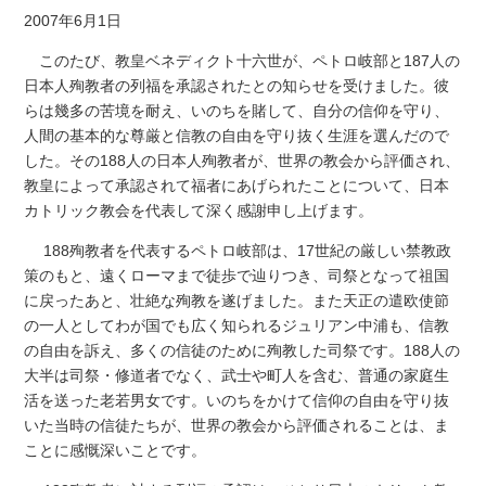
2007年6月1日
このたび、教皇ベネディクト十六世が、ペトロ岐部と187人の
日本人殉教者の列福を承認されたとの知らせを受けました。彼
らは幾多の苦境を耐え、いのちを賭して、自分の信仰を守り、
人間の基本的な尊厳と信教の自由を守り抜く生涯を選んだので
した。その188人の日本人殉教者が、世界の教会から評価され、
教皇によって承認されて福者にあげられたことについて、日本
カトリック教会を代表して深く感謝申し上げます。
188殉教者を代表するペトロ岐部は、17世紀の厳しい禁教政
策のもと、遠くローマまで徒歩で辿りつき、司祭となって祖国
に戻ったあと、壮絶な殉教を遂げました。また天正の遣欧使節
の一人としてわが国でも広く知られるジュリアン中浦も、信教
の自由を訴え、多くの信徒のために殉教した司祭です。188人の
大半は司祭・修道者でなく、武士や町人を含む、普通の家庭生
活を送った老若男女です。いのちをかけて信仰の自由を守り抜
いた当時の信徒たちが、世界の教会から評価されることは、ま
ことに感慨深いことです。