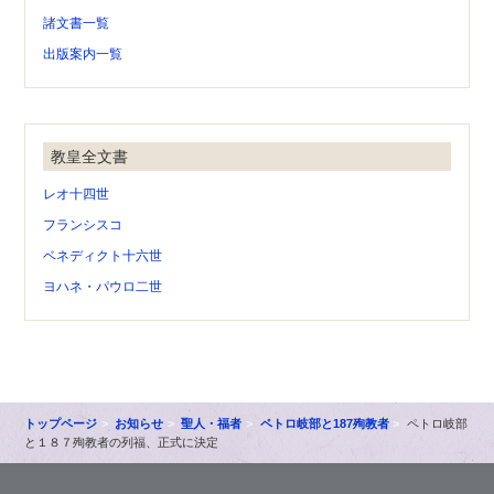
諸文書一覧
出版案内一覧
教皇全文書
レオ十四世
フランシスコ
ベネディクト十六世
ヨハネ・パウロ二世
トップページ
お知らせ
聖人・福者
ペトロ岐部と187殉教者
ペトロ岐部
と１８７殉教者の列福、正式に決定