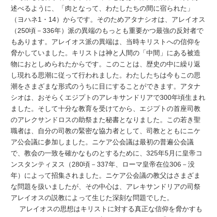
述べるように、「肉となって、わたしたちの間に宿られた」
（ヨハネ1・14）からです。そのためアタナシオは、アレイオス
（250頃－336年）派の異端のもっとも重要かつ最強の反対者で
もあります。アレイオス派の異端は、当時キリストへの信仰を
脅かしていました。キリストは神と人間の「中間」にある被造
物におとしめられたからです。このことは、歴史の中に繰り返
し現れる思潮に従って行われました。わたしたちは今もこの思
潮をさまざまな形式のうちに目にすることができます。アタナ
シオは、おそらくエジプトのアレキサンドリアで300年頃生まれ
ました。そして十分な教育を受けてから、エジプトの首座司教
のアレクサンドロスの助祭また秘書となりました。この若き聖
職者は、自分の司教の緊密な協力者として、司教とともにニケ
ア公会議に参加しました。ニケア公会議は最初の普遍公会議
で、教会の一致を確かなものとするために、325年5月に皇帝コ
ンスタンティヌス（280頃－337年、ローマ皇帝在位306－没
年）によって招集されました。ニケア公会議の教父はさまざま
な問題を扱いましたが、その中心は、アレキサンドリアの司祭
アレイオスの説教によって生じた深刻な問題でした。
アレイオスの思想はキリストに対する真正な信仰を脅かすも