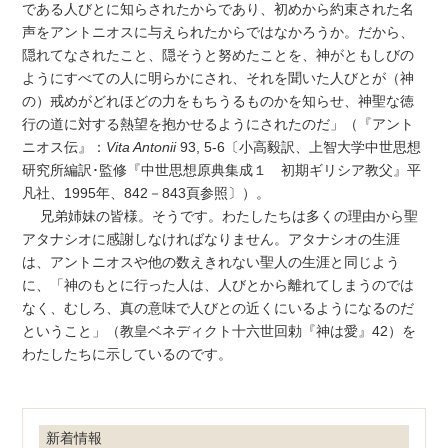
である人びとに知らされたからであり、初めから約束された名
声をアントニオスに与えられたからではなかろうか。だから、
隠れてなされたこと、隠そうと努めたことを、神がともしびの
ようにすべての人に明らかにされ、それを聞いた人びとが（神
の）戒めがどれほどの力をもちうるものかを知らせ、神聖な徳
行の道に対する熱望を抱かせるようにされたのだ」（『アント
ニオス伝』：
Vita Antonii
93, 5-6〔小高毅訳、上智大学中世思想
研究所編訳･監修『中世思想原典集成１ 初期ギリシア教父』平
凡社、1995年、842－843頁参照〕）。
兄弟姉妹の皆様。そうです。わたしたちは多くの理由から聖
アタナシオに感謝しなければなりません。アタナシオの生涯
は、アントニオスや他の数えきれない聖人の生涯と同じよう
に、「神のもとに行った人は、人びとから離れてしまうのでは
なく、むしろ、真の意味で人びとの近くにいるようになるのだ
ということ」（教皇ベネディクト十六世回勅『神は愛』42）を
わたしたちに示しているのです。
新着情報