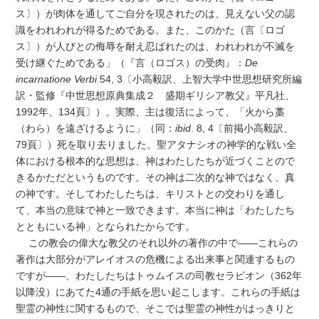
ス〕）が肉体を通してご自分を現されたのは、見えない父の認
識をわれわれが得るためである。また、このかた（言〔ロゴ
ス〕）が人びとの侮辱を耐え忍ばれたのは、われわれが不滅を
受け継ぐためである」（『言（ロゴス）の受肉』：
De
incarnatione Verbi
54, 3〔小高毅訳、上智大学中世思想研究所編
訳・監修『中世思想原典集成２ 盛期ギリシア教父』平凡社、
1992年、134頁〕）。実際、主は復活によって、「火から藁
（わら）を遠ざけるように」（同：
ibid
. 8, 4〔前掲小高毅訳、
79頁〕）死を取り去りました。聖アタナシオの神学的な戦い全
体における根本的な思想は、神はわたしたちが近づくことので
きるかただというものです。その神は二次的な神ではなく、真
の神です。そしてわたしたちは、キリストとの交わりを通し
て、本当の意味で神と一致できます。本当に神は「わたしたち
とともにいる神」となられたからです。
この教会の偉大な教父のそれ以外の著作の中で――これらの
著作は大部分がアレイオスの危機による出来事と関連するもの
ですが――、わたしたちはトゥムイスの司教セラピオン（362年
以降没）にあてた4通の手紙を思い起こします。これらの手紙は
聖霊の神性に関するもので、そこでは聖霊の神性がはっきりと