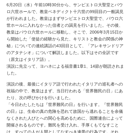
6月20日（水）午前10時30分から、サンピエトロ大聖堂とパウ
ロ六世ホールで、教皇ベネディクト十六世の99回目の一般謁見
が行われました。教皇はまずサンピエトロ大聖堂で、パウロ六
世ホールに入れなかった信者との謁見を行いました。その後、
教皇はパウロ六世ホールに移動し、そこで、2006年3月15日か
ら開始した「使徒の経験から見た、キリストと教会の関係の神
秘」についての連続講話の43回目として、「アレキサンドリア
のアタナシオ」について解説しました。以下はその全訳です
（原文はイタリア語）。
演説に先立って、ヨハネによる福音書1章1、14節が朗読されま
した。
演説の後、最後にイタリア語で行われたイタリアの巡礼者への
祝福の中で、教皇はまず、当日行われる「世界難民の日」にあ
たり、次の呼びかけを行いました。
「今日わたしたちは『世界難民の日』を行います。『世界難民
の日』は、生命の真の危険を恐れて故国から逃れることを余儀
なくされた人びとへの関心を高めるために、国際連合によって
開催されるものです。難民を受け入れ、手厚くもてなすこと
は、すべての人が人間としてなすべき連帯の行為です。それ