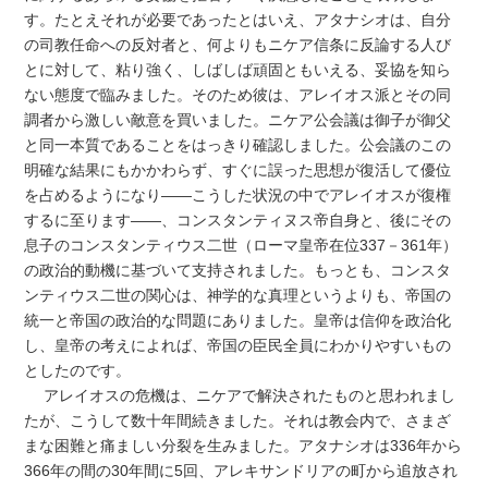
す。たとえそれが必要であったとはいえ、アタナシオは、自分
の司教任命への反対者と、何よりもニケア信条に反論する人び
とに対して、粘り強く、しばしば頑固ともいえる、妥協を知ら
ない態度で臨みました。そのため彼は、アレイオス派とその同
調者から激しい敵意を買いました。ニケア公会議は御子が御父
と同一本質であることをはっきり確認しました。公会議のこの
明確な結果にもかかわらず、すぐに誤った思想が復活して優位
を占めるようになり――こうした状況の中でアレイオスが復権
するに至ります――、コンスタンティヌス帝自身と、後にその
息子のコンスタンティウス二世（ローマ皇帝在位337－361年）
の政治的動機に基づいて支持されました。もっとも、コンスタ
ンティウス二世の関心は、神学的な真理というよりも、帝国の
統一と帝国の政治的な問題にありました。皇帝は信仰を政治化
し、皇帝の考えによれば、帝国の臣民全員にわかりやすいもの
としたのです。
アレイオスの危機は、ニケアで解決されたものと思われまし
たが、こうして数十年間続きました。それは教会内で、さまざ
まな困難と痛ましい分裂を生みました。アタナシオは336年から
366年の間の30年間に5回、アレキサンドリアの町から追放され