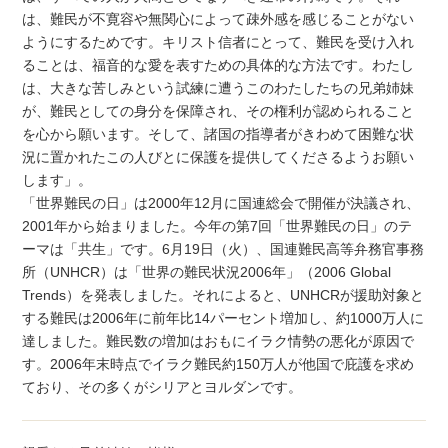
は、難民が不寛容や無関心によって疎外感を感じることがない
ようにするためです。キリスト信者にとって、難民を受け入れ
ることは、福音的な愛を表すための具体的な方法です。わたし
は、大きな苦しみという試練に遭うこのわたしたちの兄弟姉妹
が、難民としての身分を保障され、その権利が認められること
を心から願います。そして、諸国の指導者がきわめて困難な状
況に置かれたこの人びとに保護を提供してくださるようお願い
します」。
「世界難民の日」は2000年12月に国連総会で開催が決議され、
2001年から始まりました。今年の第7回「世界難民の日」のテ
ーマは「共生」です。6月19日（火）、国連難民高等弁務官事務
所（UNHCR）は「世界の難民状況2006年」（2006 Global
Trends）を発表しました。それによると、UNHCRが援助対象と
する難民は2006年に前年比14パーセント増加し、約1000万人に
達しました。難民数の増加はおもにイラク情勢の悪化が原因で
す。2006年末時点でイラク難民約150万人が他国で庇護を求め
ており、その多くがシリアとヨルダンです。