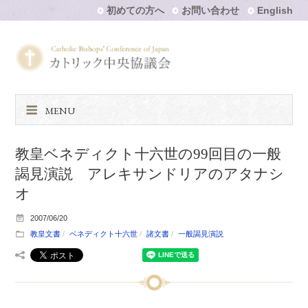
初めての方へ
お問い合わせ
English
MENU
教皇ベネディクト十六世の99回目の一般
謁見演説 アレキサンドリアのアタナシ
オ
2007/06/20
教皇文書
ベネディクト十六世
諸文書
一般謁見演説