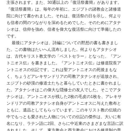
主張されます。また、30通以上の『復活祭書簡』があります。
『復活祭書簡』は、毎年の年初に、エジプトの諸教会と諸修道
院に向けて書かれました。それは、復活祭の日を示し、何より
も信者の間のつながりを深めるためでした。そのためにアタナ
シオは、信仰を強め、信者を偉大な復活祭に向けて準備したの
です。
最後にアタナシオは、詩編についての黙想の書も書きまし
た。この書物はたいへん流布しました。何よりもアタナシオ
は、古代キリスト教文学の「ベストセラー」となった、『アン
トニオス伝』を書きました。『アントニオス伝』は修道院長ア
ントニオスの伝記です。これは聖アントニオスの死後まもな
く、ちょうどアレキサンドリアの司教アタナシオが追放され、
エジプトの砂漠の修道士たちと暮らしていたときに書かれまし
た。アタナシオはこの偉大な隠修士の友人でした。そこでアタ
ナシオは、アントニオスが残した2枚の毛皮の1枚を、アレキサ
ンドリアの司教アタナシオ自身がアントニオスに与えた敷布と
ともに、遺品としてもらっています。このキリスト教の伝統の
中でもっとも愛された人物についての伝記の傑作は、大いに有
名になり、ラテン語に2回、さらに中近東のさまざまな言語に訳
されました。そして、東方教会と西方教会における修道制の普