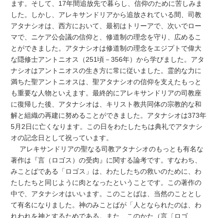
ます。そして、17年間追放先で暮らし、信仰のために苦しみま
した。しかし、アレキサンドリアから追放されている間、司教
アタナシオは、西方において、最初はトリーアで、次いでロー
マで、ニケア公会議の信仰と、修道制の理念を守り、広めるこ
とができました。アタナシオは修道制の理念をエジプトで偉大
な隠修士アントニオス（251頃－356年）から学びました。アタ
ナシオはアントニオスの生き方に常に従いました。霊的な力に
満ちた聖アントニオスは、聖アタナシオの信仰を支えたもっと
も重要な人物といえます。最終的にアレキサンドリアの司教座
に復帰した後、アタナシオは、キリスト教共同体の宗教的な和
解と組織の再建に努めることができました。アタナシオは373年
5月2日に亡くなります。この日をわたしたちは典礼でアタナシ
オの記念日として祝っています。
アレキサンドリアの聖なる司教アタナシオのもっとも有名な
著作は『言（ロゴス）の受肉』に関する論考です。すなわち、
みことばである「ロゴス」は、わたしたちの救いのために、わ
たしたちと同じように肉となったということです。この著作の
中で、アタナシオはいいます。このことばは、当然のこととし
て有名になりました。神のみことばが「人となられたのは、わ
れわれを神とするためである。また、このかた（言〔ロゴ