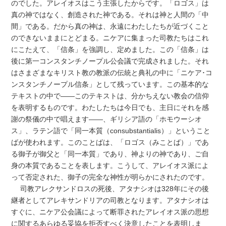
のでした。アレイオスはこう主張したからです。「ロゴス」は
真の神ではなく、創造された神である。それは神と人間の「中
間」である。だから真の神は、永遠にわたしたちが近づくこと
のできないままにとどまる。ニケアに集まった司教たちはこれ
にこたえて、「信条」を強調し、定めました。この「信条」は
後に第一コンスタンチノープル公会議で完成されました。それ
はさまざまなキリスト教の教派の伝統と典礼の中に「ニケア･コ
ンスタンチノープル信条」として残っています。この基本的な
テキストの中で――このテキストは、分かちえない教会の信仰
を表明するものです。わたしたちは今日でも、主日にそれを感
謝の祭儀の中で唱えます――、ギリシア語の「ホモウーシオ
ス」、ラテン語で「同一本質（consubstantialis）」ということ
ばが使われます。このことばは、「ロゴス（みことば）」であ
る御子が御父と「同一本質」であり、神よりの神であり、ご自
身の本質であることを表します。こうして、アレイオス派によ
って否定された、御子の完全な神性が明らかにされたのです。
司教アレクサンドロスの死後、アタナシオは328年にその後
継者としてアレキサンドリアの司教となります。アタナシオは
すぐに、ニケア公会議によって断罪されたアレイオス派の思想
に関するあらゆる妥協を拒否すべく決意したことを表明しま