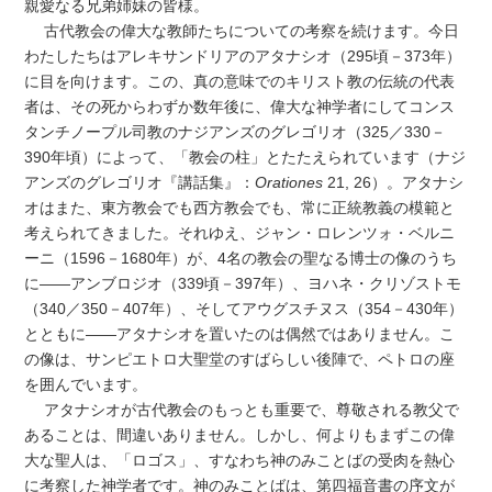
親愛なる兄弟姉妹の皆様。
古代教会の偉大な教師たちについての考察を続けます。今日
わたしたちはアレキサンドリアのアタナシオ（295頃－373年）
に目を向けます。この、真の意味でのキリスト教の伝統の代表
者は、その死からわずか数年後に、偉大な神学者にしてコンス
タンチノープル司教のナジアンズのグレゴリオ（325／330－
390年頃）によって、「教会の柱」とたたえられています（ナジ
アンズのグレゴリオ『講話集』：
Orationes
21, 26）。アタナシ
オはまた、東方教会でも西方教会でも、常に正統教義の模範と
考えられてきました。それゆえ、ジャン・ロレンツォ・ベルニ
ーニ（1596－1680年）が、4名の教会の聖なる博士の像のうち
に――アンブロジオ（339頃－397年）、ヨハネ・クリゾストモ
（340／350－407年）、そしてアウグスチヌス（354－430年）
とともに――アタナシオを置いたのは偶然ではありません。こ
の像は、サンピエトロ大聖堂のすばらしい後陣で、ペトロの座
を囲んでいます。
アタナシオが古代教会のもっとも重要で、尊敬される教父で
あることは、間違いありません。しかし、何よりもまずこの偉
大な聖人は、「ロゴス」、すなわち神のみことばの受肉を熱心
に考察した神学者です。神のみことばは、第四福音書の序文が