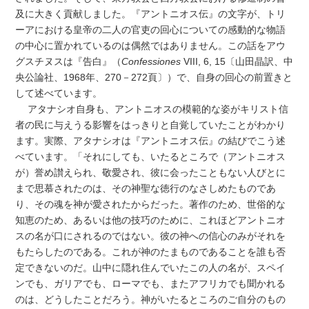
及に大きく貢献しました。『アントニオス伝』の文字が、トリ
ーアにおける皇帝の二人の官吏の回心についての感動的な物語
の中心に置かれているのは偶然ではありません。この話をアウ
グスチヌスは『告白』（
Confessiones
VIII, 6, 15〔山田晶訳、中
央公論社、1968年、270－272頁〕）で、自身の回心の前置きと
して述べています。
アタナシオ自身も、アントニオスの模範的な姿がキリスト信
者の民に与えうる影響をはっきりと自覚していたことがわかり
ます。実際、アタナシオは『アントニオス伝』の結びでこう述
べています。「それにしても、いたるところで（アントニオス
が）誉め讃えられ、敬愛され、彼に会ったこともない人びとに
まで思慕されたのは、その神聖な徳行のなさしめたものであ
り、その魂を神が愛されたからだった。著作のため、世俗的な
知恵のため、あるいは他の技巧のために、これほどアントニオ
スの名が口にされるのではない。彼の神への信心のみがそれを
もたらしたのである。これが神のたまものであることを誰も否
定できないのだ。山中に隠れ住んでいたこの人の名が、スペイ
ンでも、ガリアでも、ローマでも、またアフリカでも聞かれる
のは、どうしたことだろう。神がいたるところのご自分のもの