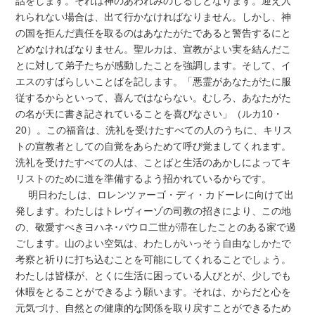
話をします。それは神のあわれみのしるしとなります。迎え入
れられない場合は、出て行かなければなりません。しかし、神
の国を拒んだ責任を取るのはあなたがたであると警告するにと
どめなければなりません。聖ルカは、宣教がよい実を結んだこ
とに対して弟子たちが感動したことを強調します。そして、イ
エスのすばらしいことばを記します。「悪霊があなたがたに服
従するからといって、喜んではならない。むしろ、あなたがた
の名が天に書き記されていることを喜びなさい」（ルカ10・
20）。この福音は、洗礼を受けたすべての人のうちに、キリス
トの宣教者としての自覚をあらためて呼び覚ましてくれます。
洗礼を受けたすべての人は、ことばと生活のあかしによってキ
リストのために道を準備するよう招かれているからです。
明日わたしは、ロレンツァーゴ・ディ・カドーレに向けて出
発します。わたしはトレヴィーゾの司教の招きにより、この地
の、敬愛すべきヨハネ･パウロ二世が滞在したことのある家で過
ごします。山のよい空気は、わたしがいっそう自由なしかたで
考察と祈りに打ち込むことを可能にしてくれることでしょう。
わたしは皆様が、とくに生活に困っている人びとが、少しでも
休暇をとることができるよう願います。それは、からだと心を
元気づけ、自然との健康的な関係を取り戻すことができるため