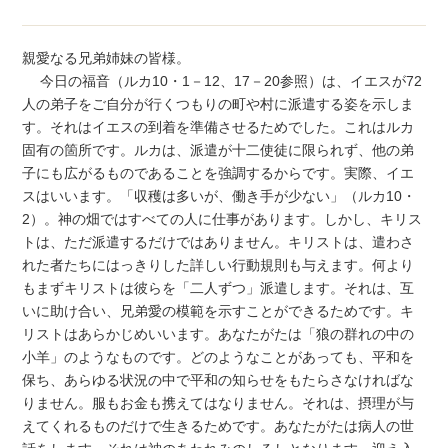
親愛なる兄弟姉妹の皆様。
今日の福音（ルカ10・1－12、17－20参照）は、イエスが72
人の弟子をご自分が行くつもりの町や村に派遣する姿を示しま
す。それはイエスの到着を準備させるためでした。これはルカ
固有の箇所です。ルカは、派遣が十二使徒に限られず、他の弟
子にも広がるものであることを強調するからです。実際、イエ
スはいいます。「収穫は多いが、働き手が少ない」（ルカ10・
2）。神の畑ではすべての人に仕事があります。しかし、キリス
トは、ただ派遣するだけではありません。キリストは、遣わさ
れた者たちにはっきりした詳しい行動規則も与えます。何より
もまずキリストは彼らを「二人ずつ」派遣します。それは、互
いに助け合い、兄弟愛の模範を示すことができるためです。キ
リストはあらかじめいいます。あなたがたは「狼の群れの中の
小羊」のようなものです。どのようなことがあっても、平和を
保ち、あらゆる状況の中で平和の知らせをもたらさなければな
りません。服もお金も携えてはなりません。それは、摂理が与
えてくれるものだけで生きるためです。あなたがたは病人の世