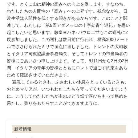
です。とくに山は精神の高みへの向上を促します。すなわち、
わたしたちの人間性の「高み」への上昇です。残念ながら、日
常生活は人間性を低くする傾きがあるからです。このことと関
連して、わたしは「第5回アダメッロの十字架青年巡礼」を思い
起こしたいと思います。教皇ヨハネ･パウロ二世もこの巡礼に2
度参加しました。この巡礼は数日前に行われ、標高3000メート
ルでささげられたミサで頂点に達しました。トレントの大司教
とイタリア司教協議会事務局長、そしてトレントの市当局者の
皆様にごあいさつ申し上げます。そして、9月1日から2日の2日
間、イタリアの青年の皆様とともにロレトで過ごす約束をあら
ためて確認させていただきます。
宣教しているときも、ふさわしい休息をとっているときも、
おとめマリアが、いつもわたしたちを守ってくださいますよう
に。こうしてわたしたちが主のぶどう畑で喜びをもって務めを
果たし、実りをもたらすことができますように。
新着情報