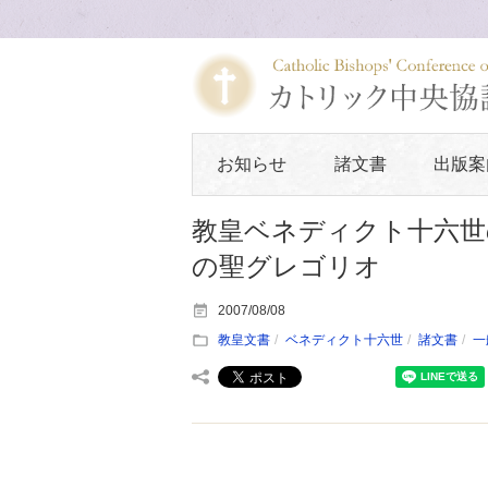
お知らせ
諸文書
出版案
教皇ベネディクト十六世
の聖グレゴリオ
2007/08/08
教皇文書
ベネディクト十六世
諸文書
一