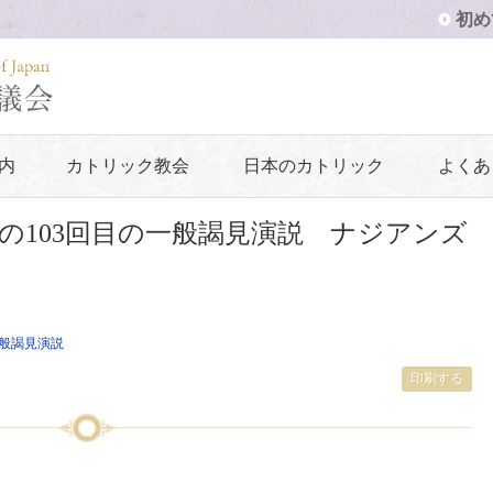
初め
内
カトリック教会
日本のカトリック
よくあ
の103回目の一般謁見演説 ナジアンズ
般謁見演説
印刷する