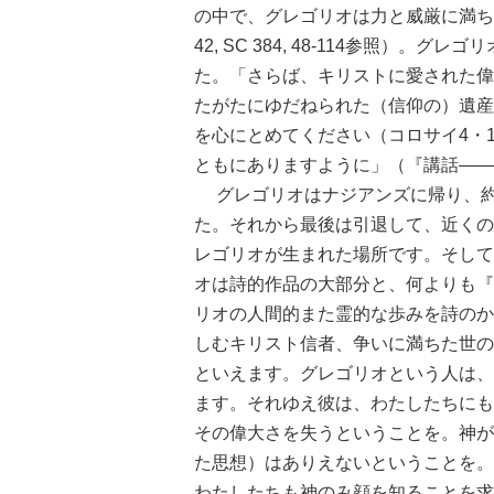
の中で、グレゴリオは力と威厳に満ち
42, SC 384, 48-114参照
た。「さらば、キリストに愛された偉
たがたにゆだねられた（信仰の）遺産
を心にとめてください（コロサイ4・
ともにありますように」（『講話――
グレゴリオはナジアンズに帰り、約
た。それから最後は引退して、近くの
レゴリオが生まれた場所です。そして
オは詩的作品の大部分と、何よりも『
リオの人間的また霊的な歩みを詩のか
しむキリスト信者、争いに満ちた世の
といえます。グレゴリオという人は、
ます。それゆえ彼は、わたしたちにも
その偉大さを失うということを。神が
た思想）はありえないということを。
わたしたちも神のみ顔を知ることを求