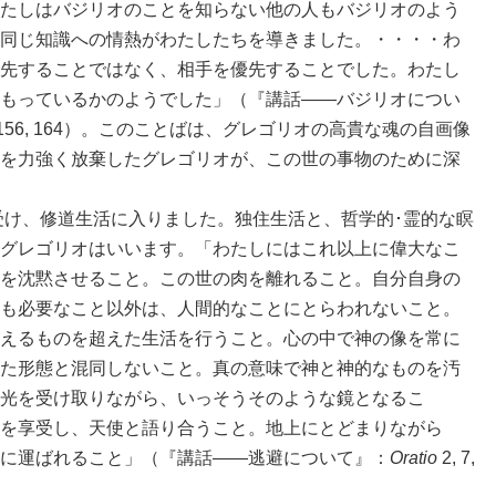
たしはバジリオのことを知らない他の人もバジリオのよう
同じ知識への情熱がわたしたちを導きました。・・・・わ
先することではなく、相手を優先することでした。わたし
もっているかのようでした」（『講話――バジリオについ
84, 154-156, 164）。このことばは、グレゴリオの高貴な魂の自画像
を力強く放棄したグレゴリオが、この世の事物のために深
け、修道生活に入りました。独住生活と、哲学的･霊的な瞑
グレゴリオはいいます。「わたしにはこれ以上に偉大なこ
を沈黙させること。この世の肉を離れること。自分自身の
も必要なこと以外は、人間的なことにとらわれないこと。
えるものを超えた生活を行うこと。心の中で神の像を常に
た形態と混同しないこと。真の意味で神と神的なものを汚
光を受け取りながら、いっそうそのような鏡となるこ
の善を享受し、天使と語り合うこと。地上にとどまりながら
に運ばれること」（『講話――逃避について』：
Oratio
2, 7,