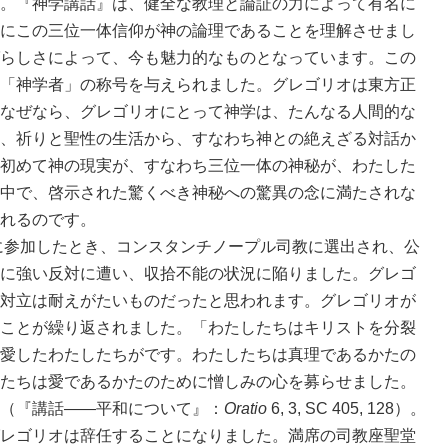
。『神学講話』は、健全な教理と論証の力によって有名に
にこの三位一体信仰が神の論理であることを理解させまし
らしさによって、今も魅力的なものとなっています。この
「神学者」の称号を与えられました。グレゴリオは東方正
なぜなら、グレゴリオにとって神学は、たんなる人間的な
、祈りと聖性の生活から、すなわち神との絶えざる対話か
初めて神の現実が、すなわち三位一体の神秘が、わたした
中で、啓示された驚くべき神秘への驚異の念に満たされな
れるのです。
に参加したとき、コンスタンチノープル司教に選出され、公
に強い反対に遭い、収拾不能の状況に陥りました。グレゴ
対立は耐えがたいものだったと思われます。グレゴリオが
ことが繰り返されました。「わたしたちはキリストを分裂
愛したわたしたちがです。わたしたちは真理であるかたの
たちは愛であるかたのために憎しみの心を募らせました。
（『講話――平和について』：
Oratio
6, 3, SC 405, 128）。
レゴリオは辞任することになりました。満席の司教座聖堂