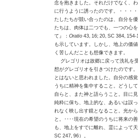
念を抱きました。それだけでなく、わ
に行うように誘ったのです。・・・・
たしたちが競い合ったのは、自分を優
たちは、肉体は二つでも、一つの心を
て』：
Oratio
43, 16; 20, SC 3
も示しています。しかし、地上の価値
く苦しんだことも想像できます。
グレゴリオは故郷に戻って洗礼を受
想がグレゴリオを引きつけたのです。
とはないと思われました。自分の感覚
うちに精神を集中すること。どうして
自らと、また神と語らうこと。目に見
純粋に保ち、地上的な、あるいは誤っ
れなく映し出す鏡となること。光から
と。････現在の希望のうちに将来
も、地上をすでに離れ、霊によって天
SC 247, 96）。