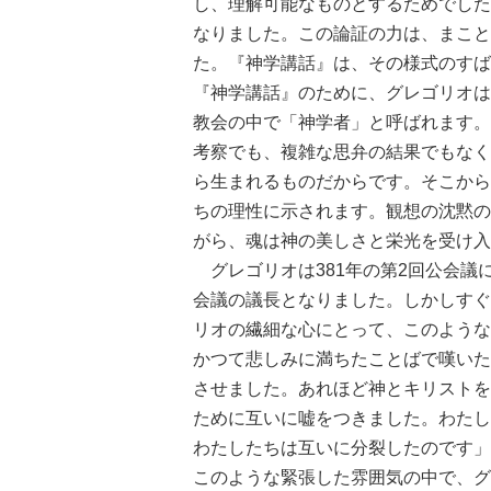
し、理解可能なものとするためでした
なりました。この論証の力は、まこと
た。『神学講話』は、その様式のすば
『神学講話』のために、グレゴリオは
教会の中で「神学者」と呼ばれます。
考察でも、複雑な思弁の結果でもなく
ら生まれるものだからです。そこから
ちの理性に示されます。観想の沈黙の
がら、魂は神の美しさと栄光を受け入
グレゴリオは381年の第2回公会議
会議の議長となりました。しかしすぐ
リオの繊細な心にとって、このような
かつて悲しみに満ちたことばで嘆いた
させました。あれほど神とキリストを
ために互いに嘘をつきました。わたし
わたしたちは互いに分裂したのです」
このような緊張した雰囲気の中で、グ