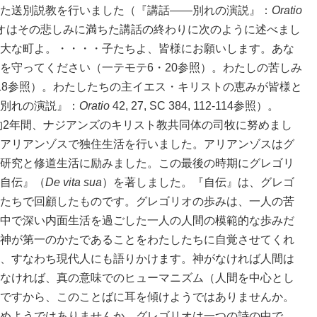
た送別説教を行いました（『講話――別れの演説』：
Oratio
）。グレゴリオはその悲しみに満ちた講話の終わりに次のように述べまし
大な町よ。・・・・子たちよ、皆様にお願いします。あな
を守ってください（一テモテ6・20参照）。わたしの苦しみ
18参照）。わたしたちの主イエス・キリストの恵みが皆様と
別れの演説』：
Oratio
42, 27, SC 384, 112-114参照）。
2年間、ナジアンズのキリスト教共同体の司牧に努めまし
アリアンゾスで独住生活を行いました。アリアンゾスはグ
研究と修道生活に励みました。この最後の時期にグレゴリ
自伝』（
De vita sua
）を著しました。『自伝』は、グレゴ
たちで回顧したものです。グレゴリオの歩みは、一人の苦
中で深い内面生活を過ごした一人の人間の模範的な歩みだ
神が第一のかたであることをわたしたちに自覚させてくれ
、すなわち現代人にも語りかけます。神がなければ人間は
なければ、真の意味でのヒューマニズム（人間を中心とし
ですから、このことばに耳を傾けようではありませんか。
めようではありませんか。グレゴリオは一つの詩の中で、