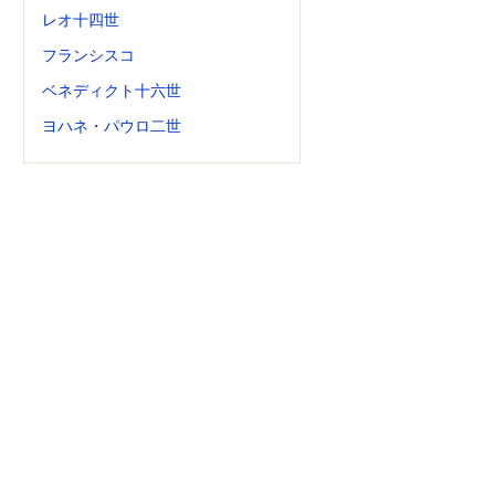
レオ十四世
フランシスコ
ベネディクト十六世
ヨハネ・パウロ二世