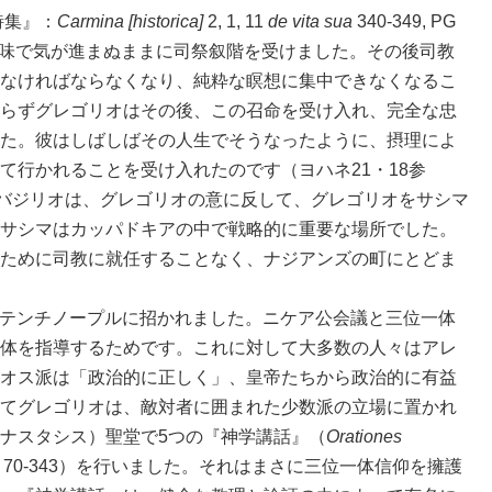
詩集』：
Carmina [historica]
2, 1, 11
de vita sua
340-349, PG
ある意味で気が進まぬままに司祭叙階を受けました。その後司教
なければならなくなり、純粋な瞑想に集中できなくなるこ
らずグレゴリオはその後、この召命を受け入れ、完全な忠
た。彼はしばしばその人生でそうなったように、摂理によ
て行かれることを受け入れたのです（ヨハネ21・18参
教バジリオは、グレゴリオの意に反して、グレゴリオをサシマ
サシマはカッパドキアの中で戦略的に重要な場所でした。
ために司教に就任することなく、ナジアンズの町にとどま
テンチノープルに招かれました。ニケア公会議と三位一体
体を指導するためです。これに対して大多数の人々はアレ
オス派は「政治的に正しく」、皇帝たちから政治的に有益
てグレゴリオは、敵対者に囲まれた少数派の立場に置かれ
ナスタシス）聖堂で5つの『神学講話』（
Orationes
 250, 70-343）を行いました。それはまさに三位一体信仰を擁護