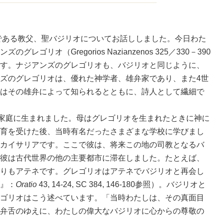
ある教父、聖バジリオについてお話ししました。今日わた
ゴリオ（Gregorios Nazianzenos 325／330－390
す。ナジアンズのグレゴリオも、バジリオと同じように、
ズのグレゴリオは、優れた神学者、雄弁家であり、また4世
はその雄弁によって知られるとともに、詩人として繊細で
家庭に生まれました。母はグレゴリオを生まれたときに神に
育を受けた後、当時有名だったさまざまな学校に学びまし
カイサリアです。ここで彼は、将来この地の司教となるバ
彼は古代世界の他の主要都市に滞在しました。たとえば、
りもアテネです。グレゴリオはアテネでバジリオと再会し
』：
Oratio
43, 14-24, SC 384, 146-180参照）。バジリオと
ゴリオはこう述べています。「当時わたしは、その真面目
弁舌のゆえに、わたしの偉大なバジリオに心からの尊敬の