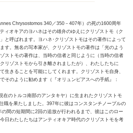
Chrysostomos 340／350－407年）の死の1600周年
アンティオキアのヨハネはその雄弁のゆえにクリゾストモ（ク
」と呼ばれます。ヨハネ･クリゾストモはその著作によって
ます。無名の写本家が、クリゾストモの著作は「光のよう
ゾストモの著作は、当時の信者と同じように（当時の信者
クリゾストモから引き離されましたが）、わたしたちに
て生きることを可能にしてくれます。クリゾストモ自身、
でそのように勧めます（『オリュンピアスへの手紙』：
現在のトルコ南部のアンタキヤ）に生まれたクリゾストモ
奉仕職を果たしました。397年に彼はコンスタンチノープルの
7年の間の短期間に2回の追放が行われるまで、彼はこのロー
今日わたしたちはアンティオキア時代のクリゾストモを考