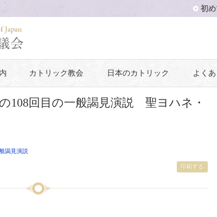
初め
内
カトリック教会
日本のカトリック
よくあ
の108回目の一般謁見演説 聖ヨハネ・
般謁見演説
印刷する