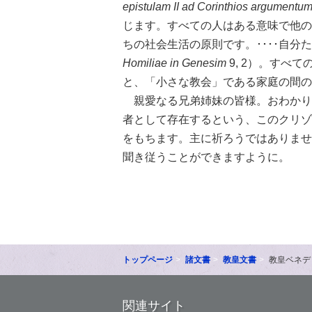
epistulam II ad Corinthios argumentum
じます。すべての人はある意味で他の
ちの社会生活の原則です。････自
Homiliae in Genesim
9, 2）。すべ
と、「小さな教会」である家庭の間の
親愛なる兄弟姉妹の皆様。おわかり
者として存在するという、このクリゾ
をもちます。主に祈ろうではありませ
聞き従うことができますように。
トップページ
諸文書
教皇文書
教皇ベネデ
関連サイト