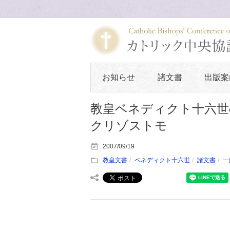
お知らせ
諸文書
出版案
教皇ベネディクト十六世
クリゾストモ
2007/09/19
教皇文書
ベネディクト十六世
諸文書
一