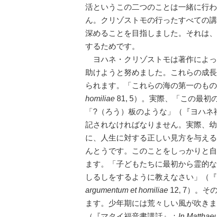
活というこの二つのことは一緒に行わ
ん。クリゾストモの行ったすべての講
深めることを目指しました。それは、
するためです。
ヨハネ・クリゾストモは著作によっ
助けようと努めました。これらの成長
られます。「これらの海の第一のもの
homiliae
81, 5）。実際、「この最
「?（ろう）板のような」（『ヨハネ
記されなければなりません。実際、幼
に、人生に対する正しい見方を与える
んとうです。このことをしっかりと自
ます。「子どもたちに最初から霊的な
しるしをするように教えなさい」（『
argumentum et homiliae
12, 7）
ます。少年期には荒々しい風が吹きます
（『マタイ福音書講話』：
In Matthae