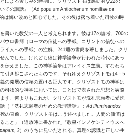
とによる苦しみの時期に、クリゾストモは感動的な22の
Ad populum Antiochenum homiliae de
話の目的は悔い改めと回心でした。その後は落ち着いた司牧の時
書いた教父の一人と考えられます。彼は17の論考、700の
パウロ書簡（ローマの信徒への手紙、コリントの信徒への
ライ人への手紙）の注解、241通の書簡を著しました。クリ
せんでした。けれども彼は神学論争が行われた時代にあっ
を伝えました。この神学論争はアレイオス主義、すなわち
て引き起こされたものです。それゆえクリゾストモは4－5
義の発展の信頼の置ける証人です。クリゾストモの神学は
の司牧的な神学においては、ことばで表された思想と実際
ます。何よりもこれが、クリゾストモが洗礼志願者に受洗
話（『洗礼志願者のための教理講話』：
Ad illuminandos
。死の直前、クリゾストモはこう述べました。人間の価値は
ること」（追放時に書かれた『教皇インノケンティウスへ
 papam, 2
）のうちに見いだされる。真理の認識と正しい生