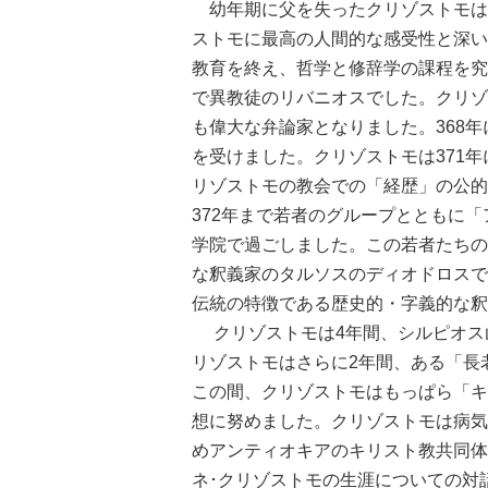
幼年期に父を失ったクリゾストモは
ストモに最高の人間的な感受性と深い
教育を終え、哲学と修辞学の課程を究
で異教徒のリバニオスでした。クリゾ
も偉大な弁論家となりました。368
を受けました。クリゾストモは371
リゾストモの教会での「経歴」の公的
372年まで若者のグループとともに
学院で過ごしました。この若者たちの
な釈義家のタルソスのディオドロスで
伝統の特徴である歴史的・字義的な釈
クリゾストモは4年間、シルピオス
リゾストモはさらに2年間、ある「長
この間、クリゾストモはもっぱら「キ
想に努めました。クリゾストモは病気
めアンティオキアのキリスト教共同体
ネ･クリゾストモの生涯についての対話』：P