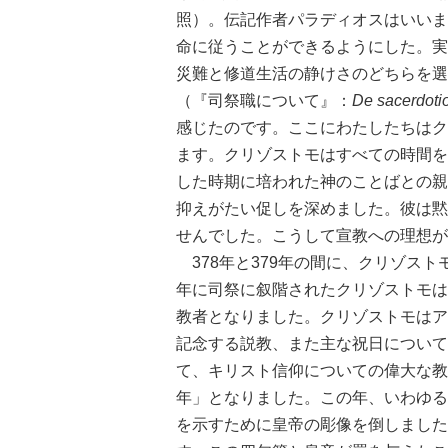
照）。伝記作者パラディオスはいいま
命に従うことができるようにした。実
災難と修道生活の静けさのどちらを選
（『司祭職について』：
De sacerdoti
感じたのです。ここにわたしたちはク
ます。クリゾストモはすべての時間を
した時期に培われた神のことばとの親
抑えがたい促しを深めました。彼は黙
せんでした。こうして宣教への理想が
378年と379年の間に、クリゾスト
年に司祭に叙階されたクリゾストモは
教者となりました。クリゾストモはア
記念する説教、また主な祝日について
て、キリスト信仰についての偉大な教
年」となりました。この年、いわゆる
を示すために皇帝の彫像を倒しました