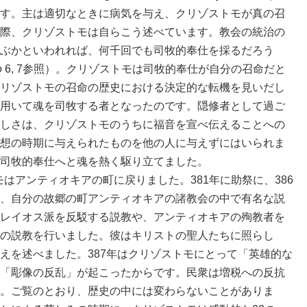
す。主は適切なときに病気を与え、クリゾストモが真の召
際、クリゾストモは自らこう述べています。教会の統治の
ぶかといわれれば、何千回でも司牧的奉仕を採るだろう
o
6, 7参照）。クリゾストモは司牧的奉仕が自分の召命だと
リゾストモの召命の歴史における決定的な転機を見いだし
用いて魂を司牧する者となったのです。隠修者として過ご
しさは、クリゾストモのうちに福音を宣べ伝えることへの
想の時期に与えられたものを他の人に与えずにはいられま
司牧的奉仕へと魂を熱く駆り立てました。
モはアンティオキアの町に戻りました。381年に助祭に、386
、自分の故郷の町アンティオキアの諸教会の中で有名な説
レイオス派を反駁する説教や、アンティオキアの殉教者を
の説教を行いました。彼はキリストの聖人たちに照らし
えを述べました。387年はクリゾストモにとって「英雄的な
「彫像の反乱」が起こったからです。民衆は増税への反抗
。ご覧のとおり、歴史の中には変わらないことがありま