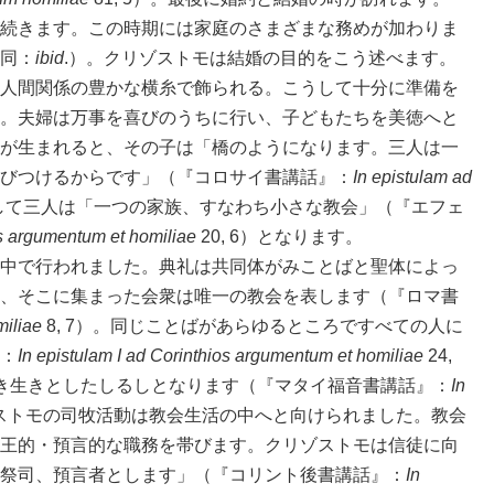
続きます。この時期には家庭のさまざまな務めが加わりま
同：
ibid
.）。クリゾストモは結婚の目的をこう述べます。
人間関係の豊かな横糸で飾られる。こうして十分に準備を
。夫婦は万事を喜びのうちに行い、子どもたちを美徳へと
が生まれると、その子は「橋のようになります。三人は一
びつけるからです」（『コロサイ書講話』：
In epistulam ad
こうして三人は「一つの家族、すなわち小さな教会」（『エフェ
s argumentum et homiliae
20, 6）となります。
中で行われました。典礼は共同体がみことばと聖体によっ
、そこに集まった会衆は唯一の教会を表します（『ロマ書
iliae
8, 7）。同じことばがあらゆるところですべての人に
：
In epistulam I ad Corinthios argumentum et homiliae
24,
き生きとしたしるしとなります（『マタイ福音書講話』：
In
リゾストモの司牧活動は教会生活の中へと向けられました。教会
王的・預言的な職務を帯びます。クリゾストモは信徒に向
祭司、預言者とします」（『コリント後書講話』：
In