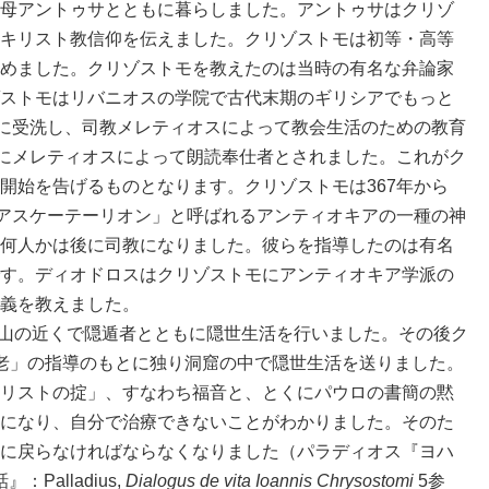
母アントゥサとともに暮らしました。アントゥサはクリゾ
キリスト教信仰を伝えました。クリゾストモは初等・高等
めました。クリゾストモを教えたのは当時の有名な弁論家
ストモはリバニオスの学院で古代末期のギリシアでもっと
年に受洗し、司教メレティオスによって教会生活のための教育
年にメレティオスによって朗読奉仕者とされました。これがク
開始を告げるものとなります。クリゾストモは367年から
「アスケーテーリオン」と呼ばれるアンティオキアの一種の神
何人かは後に司教になりました。彼らを指導したのは有名
す。ディオドロスはクリゾストモにアンティオキア学派の
義を教えました。
山の近くで隠遁者とともに隠世生活を行いました。その後ク
老」の指導のもとに独り洞窟の中で隠世生活を送りました。
リストの掟」、すなわち福音と、とくにパウロの書簡の黙
になり、自分で治療できないことがわかりました。そのた
に戻らなければならなくなりました（パラディオス『ヨハ
alladius,
Dialogus de vita Ioannis Chrysostomi
5参