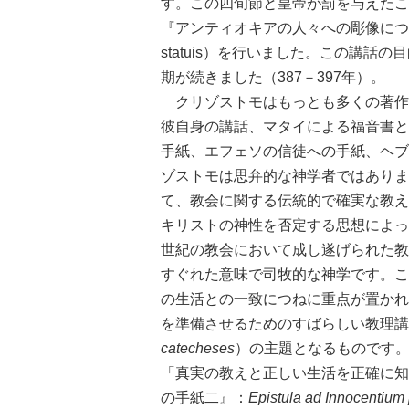
す。この四旬節と皇帝が罰を与えたこ
『アンティオキアの人々への彫像についての講話』（
statuis）を行いました。この講
期が続きました（387－397年）。
クリゾストモはもっとも多くの著作を
彼自身の講話、マタイによる福音書と
手紙、エフェソの信徒への手紙、ヘブ
ゾストモは思弁的な神学者ではありま
て、教会に関する伝統的で確実な教え
キリストの神性を否定する思想によっ
世紀の教会において成し遂げられた教
すぐれた意味で司牧的な神学です。こ
の生活との一致につねに重点が置かれ
を準備させるためのすばらしい教理講
catecheses
）の主題となるものです
「真実の教えと正しい生活を正確に知
の手紙二』：
Epistula ad Innocentium