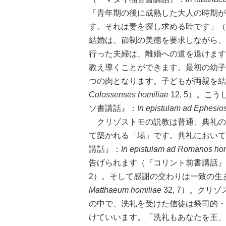
「青年期の後に成熟した大人の時期が
す。それは妻を探し求める時です」（
結婚は、節制の美徳を要求しながら、
行った夫婦は、離婚への道を退けます
教え導くことができます。最初の幼子
つの肉となります。子どもが両親を結
Colossenses homiliae
12, 5）。
ソ書講話』：
In epistulam ad Ephesio
クリゾストモの説教は普通、典礼の
て築かれる「場」です。典礼において
講話』：
In epistulam ad Romanos hom
告げられます（『コリント前書講話』
2）。そして感謝の交わりは一致の生
Matthaeum homiliae
32, 7）。ク
の中で、洗礼を受けた信徒は祭司的・
けていいます。「洗礼もあなたを王、