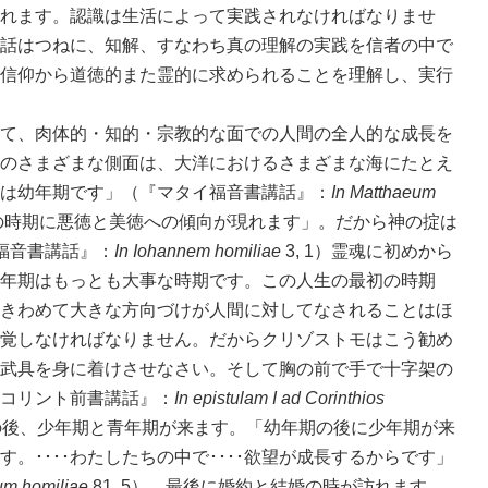
れます。認識は生活によって実践されなければなりませ
話はつねに、知解、すなわち真の理解の実践を信者の中で
信仰から道徳的また霊的に求められることを理解し、実行
て、肉体的・知的・宗教的な面での人間の全人的な成長を
のさまざまな側面は、大洋におけるさまざまな海にたとえ
は幼年期です」（『マタイ福音書講話』：
In Matthaeum
初の時期に悪徳と美徳への傾向が現れます」。だから神の掟は
福音書講話』：
In Iohannem homiliae
3, 1）霊魂に初めから
年期はもっとも大事な時期です。この人生の最初の時期
きわめて大きな方向づけが人間に対してなされることはほ
覚しなければなりません。だからクリゾストモはこう勧め
武具を身に着けさせなさい。そして胸の前で手で十字架の
コリント前書講話』：
In epistulam I ad Corinthios
。その後、少年期と青年期が来ます。「幼年期の後に少年期が来
。････わたしたちの中で････欲望が成長するからです」
um homiliae
81, 5）。最後に婚約と結婚の時が訪れます。