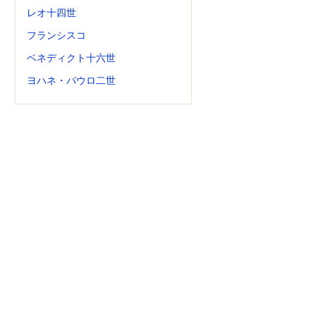
レオ十四世
フランシスコ
ベネディクト十六世
ヨハネ・パウロ二世