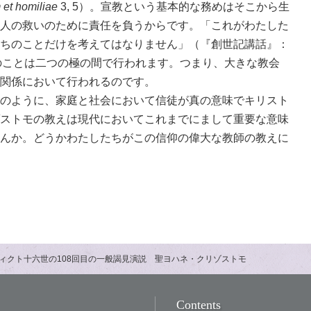
 et homiliae
3, 5）。宣教という基本的な務めはそこから生
人の救いのために責任を負うからです。「これがわたした
分たちのことだけを考えてはなりません」（『創世記講話』：
てのことは二つの極の間で行われます。つまり、大きな教会
関係において行われるのです。
のように、家庭と社会において信徒が真の意味でキリスト
ストモの教えは現代においてこれまでにまして重要な意味
んか。どうかわたしたちがこの信仰の偉大な教師の教えに
ィクト十六世の108回目の一般謁見演説 聖ヨハネ・クリゾストモ
Contents