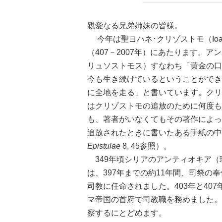
親愛なる兄弟姉妹の皆様。
今年は聖ヨハネ･クリゾストモ（Ioannes 
（407－2007年）にあたります。
リュソストモス）すなわち「黄金の口
今も生き続けているということができ
に全地を走る」と書いています。クリ
はクリゾストモの追放のために何度も
も、著者がいなくてもその著作によっ
追放されたときに書いたある手紙の中
Epistulae
8, 45参照）。
349年頃シリアのアンティオキア（
は、397年までの約11年間、司祭の
司教に任命されました。403年と40
マ帝国の首府で司教職を務めました。
察するにとどめます。