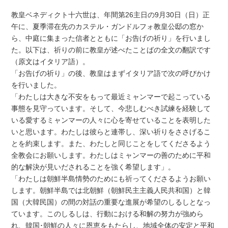
教皇ベネディクト十六世は、年間第26主日の9月30日（日）正
午に、夏季滞在先のカステル・ガンドルフォ教皇公邸の窓か
ら、中庭に集まった信者とともに「お告げの祈り」を行いまし
た。以下は、祈りの前に教皇が述べたことばの全文の翻訳です
（原文はイタリア語）。
「お告げの祈り」の後、教皇はまずイタリア語で次の呼びかけ
を行いました。
「わたしは大きな不安をもって最近ミャンマーで起こっている
事態を見守っています。そして、今悲しむべき試練を経験して
いる愛するミャンマーの人々に心を寄せていることを表明した
いと思います。わたしは彼らと連帯し、深い祈りをささげるこ
とを約束します。また、わたしと同じことをしてくださるよう
全教会にお願いします。わたしはミャンマーの善のために平和
的な解決が見いだされることを強く希望します」。
「わたしは朝鮮半島情勢のためにも祈ってくださるようお願い
します。朝鮮半島では北朝鮮（朝鮮民主主義人民共和国）と韓
国（大韓民国）の間の対話の重要な進展が希望のしるしとなっ
ています。このしるしは、行動における和解の努力が強めら
れ、韓国･朝鮮の人々に恩恵をもたらし、地域全体の安定と平和