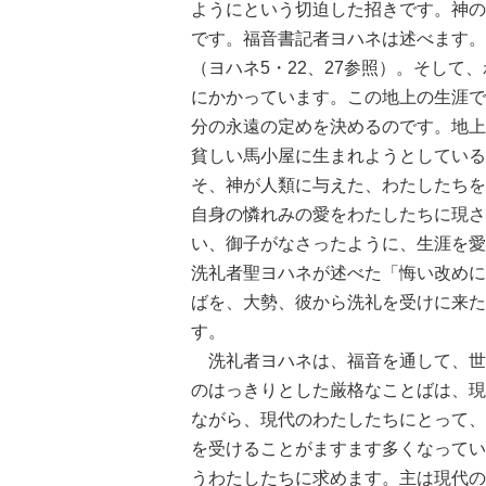
ようにという切迫した招きです。神の
です。福音書記者ヨハネは述べます。
（ヨハネ5・22、27参照）。そし
にかかっています。この地上の生涯で
分の永遠の定めを決めるのです。地上
貧しい馬小屋に生まれようとしている
そ、神が人類に与えた、わたしたちを
自身の憐れみの愛をわたしたちに現さ
い、御子がなさったように、生涯を愛
洗礼者聖ヨハネが述べた「悔い改めに
ばを、大勢、彼から洗礼を受けに来た
す。
洗礼者ヨハネは、福音を通して、世
のはっきりとした厳格なことばは、現
ながら、現代のわたしたちにとって、
を受けることがますます多くなってい
うわたしたちに求めます。主は現代の