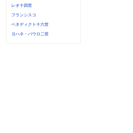
レオ十四世
フランシスコ
ベネディクト十六世
ヨハネ・パウロ二世