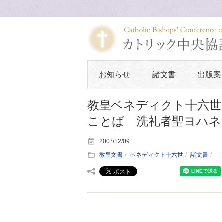
お知らせ
諸文書
出版案
教皇ベネディクト十六世の
ことば 洗礼者聖ヨハネ
2007/12/09
教皇文書
ベネディクト十六世
諸文書
「