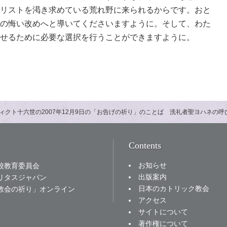
リストを渇き求めている荒れ野に来られるからです。おと
の悔い改めへと導いてくださいますように。そして、わた
せるために必要な選択を行うことができますように。
ィクト十六世の2007年12月9日の「お告げの祈り」のことば 洗礼者聖ヨハネの呼
Contents
お知らせ
校教育委員会
出版案内
リタスジャパン
日本のカトリック教会
教会の祈り」オンライン
アクセス
サイトについて
著作権について