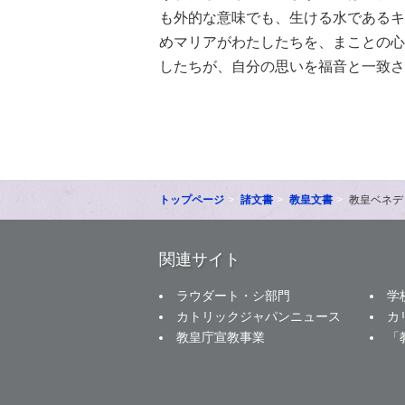
も外的な意味でも、生ける水であるキ
めマリアがわたしたちを、まことの心
したちが、自分の思いを福音と一致さ
トップページ
諸文書
教皇文書
教皇ベネデ
関連サイト
ラウダート・シ部門
学
カトリックジャパンニュース
カ
教皇庁宣教事業
「