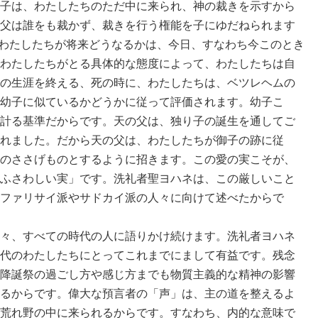
子は、わたしたちのただ中に来られ、神の裁きを示すから
父は誰をも裁かず、裁きを行う権能を子にゆだねられます
て、わたしたちが将来どうなるかは、今日、すなわち今このとき
わたしたちがとる具体的な態度によって、わたしたちは自
の生涯を終える、死の時に、わたしたちは、ベツレヘムの
幼子に似ているかどうかに従って評価されます。幼子こ
計る基準だからです。天の父は、独り子の誕生を通してご
れました。だから天の父は、わたしたちが御子の跡に従
のささげものとするように招きます。この愛の実こそが、
ふさわしい実」です。洗礼者聖ヨハネは、この厳しいこと
ファリサイ派やサドカイ派の人々に向けて述べたからで
々、すべての時代の人に語りかけ続けます。洗礼者ヨハネ
代のわたしたちにとってこれまでにまして有益です。残念
降誕祭の過ごし方や感じ方までも物質主義的な精神の影響
るからです。偉大な預言者の「声」は、主の道を整えるよ
荒れ野の中に来られるからです。すなわち、内的な意味で