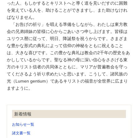
った人、もしかするとキリストへと導く道を見いだすのに困難
を覚えている人を、助けることができますし、また助けなけれ
ばなりません。
「お告げの祈り」を唱える準備をしながら、わたしは東方教
会の兄弟姉妹の皆様に心からごあいさつ申し上げます。皆様は
ユリウス暦に従って、明日、降誕祭を祝うからです。さまざま
な豊かな形式の典礼によって信仰の神秘をともに祝えること
は、大きな喜びです。この豊かな典礼は教会の2千年の歴史をあ
かししているからです。聖なる神の母に深い信心をささげる東
方のキリスト信者の共同体とともに、マリアが普遍教会を守っ
てくださるよう祈り求めたいと思います。こうして、諸民族の
光（Lumen gentium）であるキリストの福音が全世界に広まり
ますように。
新着情報
お知らせ一覧
諸文書一覧