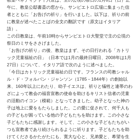
午に、教皇公邸書斎の窓から、サンピエトロ広場に集まった信
者とともに「お告げの祈り」を行いました。以下は、祈りの前
に教皇が述べたことばの全文の翻訳です（原文はイタリア
語）。
この日教皇は、午前10時からサンピエトロ大聖堂で主の公現の
祭日のミサをささげました。
「お告げの祈り」の後、教皇はまず、その日行われる「カトリ
ック児童福祉の日」（日本では1月の最終日曜日、2008年は1月
27日）について、イタリア語で次のように述べました。
「今日はカトリック児童福祉の日です。フランスの司教シャル
ル・ド・フォルバン・ジャンソン（1785－1844年）の創始以
来、160年以上にわたり、幼子イエスは、祈りと犠牲と連帯のわ
ざによって教会の福音宣教の使命を助けるキリスト信者の児童
の活動のイコン（模範）となってきました。幼子となった神の
子は地上に愛をもたらしました。この愛に促されて、何千人も
の子どもが困っている他の子どもたちを助けます。この小さな
子どもたちに感謝します。そして、この小さな子どもたちがい
つも宣教者であり続けられるように祈ります。子どもたちを助
けてくださるかたがたにも、寛大な心と、兄弟愛と、希望を生