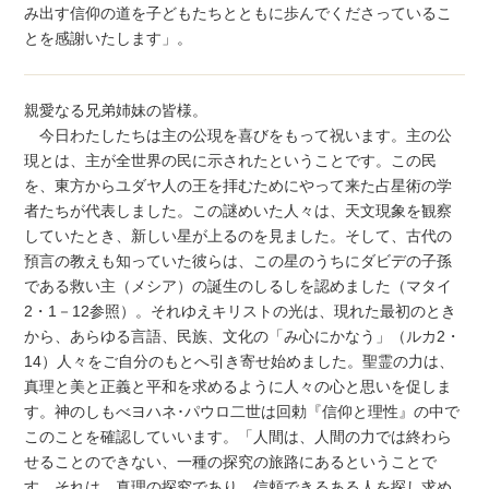
み出す信仰の道を子どもたちとともに歩んでくださっているこ
とを感謝いたします」。
親愛なる兄弟姉妹の皆様。
今日わたしたちは主の公現を喜びをもって祝います。主の公
現とは、主が全世界の民に示されたということです。この民
を、東方からユダヤ人の王を拝むためにやって来た占星術の学
者たちが代表しました。この謎めいた人々は、天文現象を観察
していたとき、新しい星が上るのを見ました。そして、古代の
預言の教えも知っていた彼らは、この星のうちにダビデの子孫
である救い主（メシア）の誕生のしるしを認めました（マタイ
2・1－12参照）。それゆえキリストの光は、現れた最初のとき
から、あらゆる言語、民族、文化の「み心にかなう」（ルカ2・
14）人々をご自分のもとへ引き寄せ始めました。聖霊の力は、
真理と美と正義と平和を求めるように人々の心と思いを促しま
す。神のしもべヨハネ･パウロ二世は回勅『信仰と理性』の中で
このことを確認していいます。「人間は、人間の力では終わら
せることのできない、一種の探究の旅路にあるということで
す。それは、真理の探究であり、信頼できるある人を探し求め