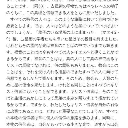
ることです」（同33）。占星術の学者たちはベツレヘムの幼子
のうちに、この真理と信頼できる人をともに見いだしました。
すべての時代の人々は、このような旅路において方向づけを
必要とします。では、人々はどのような星についていけばよい
のでしょうか。「幼子のいる場所の上に止まった」（マタイ2・
9）後、占星術の学者たちを導いた星はその役目を終えました。
けれどもその霊的な光は福音のことばの中でいつまでも輝きま
す。福音のことばは今もすべての人をイエスへと導くことがで
きるからです。福音のことばは、真の人にして真の神であるキ
リストの反映でなければ、何の意味もありません。教会はこの
ことばを、それを受け入れる用意のできたすべての人に向けて
信頼できるしかたで響かせます。そのため、教会も、人類のた
めに星の使命を果たします。けれども同じことはすべてのキリ
スト信者にもいうことができます。キリスト信者は、そのこと
ばと生活のあかしによって兄弟の歩みを照らすよう招かれてい
るからです。ですから、わたしたちキリスト信者が自分の召命
に忠実であることは、どれほど重要なことでしょうか。すべて
の本物の信仰者は常に個人の信仰の旅路を歩みます。同時に、
本物の信仰者は、自分がもっている小さな光で、道すがら出会