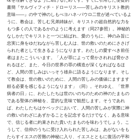
味を理解できるように助けるためです。すでに引用した使徒的
書簡『サルヴィフィチ・ドローリス――苦しみのキリスト教的
意味――』の中で神のしもべヨハネ･パウロ二世が述べているよ
うに、教会は、苦しむ兄弟姉妹が、キリストの超自然的な力を
もつ多くの人であるかのように考えます（同27参照）。神秘的
なしかたでキリストと一つに結ばれ、愛のうちに、神のみ旨に
忠実に身をゆだねながら苦しむ人は、世の救いのためにささげ
られた者として生きるようになります。わたしの愛すべき前任
者はまたこういいます。「人が罪によって脅かされれば脅かさ
れるほど、また、今日の世界の罪の構造が深くなればなるほ
ど、人間の苦しみはいっそう雄弁に語るようになります。そし
て教会は、世の救いのために、人間の苦しみの価値にますます
頼る必要を感じるようになります」（同）。それゆえ、「世界
病者の日」に、わたしたちは世のいのちのための神のたまもの
である聖体の神秘を、霊的な意味で観想します。そうであれ
ば、わたしたちはケベックにおいて、人間の苦しみが実際に神
の救いのわざにあずかることを記念するだけでなく、ある意味
で、信じる者に約束された貴いたまものを味わうでしょう。こ
うして、信仰のうちに受け入れられた苦しみは、あがないをも
たらすイエスの苦難の神秘に入り、イエスとともに復活の平和