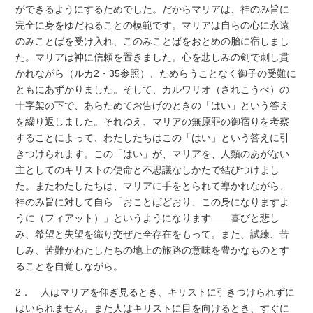
ができるようにするためでした。だからマリアは、神のみ旨に
完全に身をゆだねることの模範です。マリアは自らの心に永遠
のみことばを受け入れ、このみことばをおとめの胎に宿しまし
た。マリアは神に信頼を置きました。心を悲しみの剣で刺し貫
かれながら（ルカ2・35参照）、ためらうことなく御子の受難に
ともにあずかりました。そして、カルワリオ（されこうべ）の
十字架の下で、あらためてお告げのときの「はい」という答え
を繰り返しました。それゆえ、マリアの無原罪の御宿りを考察
することによって、わたしたちはこの「はい」という答えに引
きつけられます。この「はい」が、マリアを、人類のあがない
主としてのキリストの使命と不思議なしかたで結びつけまし
た。またわたしたちは、マリアに手をとられて導かれながら、
神のみ旨に対して自ら「おことばどおり、この身になりますよ
うに（フィアット）」というようになります――喜びと悲し
み、希望と失望を織り交ぜた全存在をもって。また、試練、苦
しみ、苦難がわたしたちの地上の旅路の意味を豊かなものとす
ることを自覚しながら。
2． 人はマリアを仰ぎ見るとき、キリストに引きつけられずに
はいられません。また人はキリストに目を向けるとき、すぐに