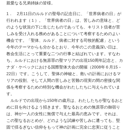
親愛なる兄弟姉妹の皆様。
1． 2月11日のルルドの聖母の記念日に、「世界病者の日」が
行われます（１）。「世界病者の日」は、苦しみの意味と、ど
のような状況の下に生じたものであっても、キリスト信者が苦
しみを受け入れる務めがあることについて考察するためのよい
機会です。「聖体、ルルド、病者に対する司牧的配慮」という
今年のテーマからも分かるとおり、今年のこの意義深い日は、
教会生活にとって重要な二つの行事と結ばれています。すなわ
ち、ルルドにおける無原罪の聖マリアの出現150周年記念と、カ
ナダ・ケベックにおける国際聖体大会の開催（2008年６月15－
22日）です。こうして、聖体の神秘と、救いの計画におけるマ
リアの役割、そして人間の苦しみと苦難の現実の間の密接な関
係を考察するための特別な機会がわたしたちに与えられていま
す。
ルルドでの出現から150年の歳月は、わたしたちが聖なるおと
めに目を向けるよう招きます。聖なるおとめの無原罪の御宿り
は、神が一人の女性に無償で与えた最高の恵みです。それは、
この聖なるおとめが、どのような試練や苦しみに遭っても、堅
固で揺るぎない信仰をもって神の計画に完全に忠実に従うこと