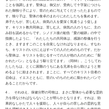
ことを強調します。聖体は、御父が、受肉して十字架につけら
れた御独り子により、世のために与えてくださったたまもので
す。独り子は、聖体の食卓のまわりにわたしたちを集めます。
弟子たちが、苦しむ人、病気の人を愛深く気遣うよう促しま
す。キリスト教共同体は、苦しむ人、病気の人のうちに、主の
み顔を認めるからです。シノドス後の勧告『愛の秘跡』の中で
指摘したように、「わたしたちの共同体は、感謝の祭儀を行う
とき、ますますこのことを自覚しなければなりません。すなわ
ち、キリストのいけにえはすべての人のためのものです。だか
ら聖体は、キリストを信じるすべての人が他の人のために『裂
かれたパン』となるよう駆り立てます」（同88）。こうしてわ
たしたちは、とくに困難のうちにある兄弟を自ら助けようと努
めるように励まされます。まことに、すべてのキリスト信者の
召命は、イエスとともに、世のいのちのために裂かれたパンで
あることだからです。
4． それゆえ、保健分野の司牧は、まさに聖体から必要な霊的
力を得なければならないことが明らかとなります。それは、効
果的なしかたで人々を援助し、人々が自らの苦しみの霊的な意