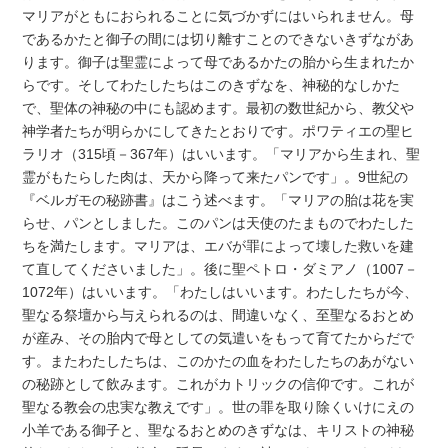
マリアがともにおられることに気づかずにはいられません。母
であるかたと御子の間には切り離すことのできないきずながあ
ります。御子は聖霊によって母であるかたの胎から生まれたか
らです。そしてわたしたちはこのきずなを、神秘的なしかた
で、聖体の神秘の中にも認めます。最初の数世紀から、教父や
神学者たちが明らかにしてきたとおりです。ポワティエの聖ヒ
ラリオ（315頃－367年）はいいます。「マリアから生まれ、聖
霊がもたらした肉は、天から降って来たパンです」。9世紀の
『ベルガモの秘跡書』はこう述べます。「マリアの胎は花を実
らせ、パンとしました。このパンは天使のたまものでわたした
ちを満たします。マリアは、エバが罪によって壊した救いを建
て直してくださいました」。後に聖ペトロ・ダミアノ（1007－
1072年）はいいます。「わたしはいいます。わたしたちが今、
聖なる祭壇から与えられるのは、間違いなく、至聖なるおとめ
が産み、その胎内で母としての気遣いをもって育てたからだで
す。またわたしたちは、このかたの血をわたしたちのあがない
の秘跡として飲みます。これがカトリックの信仰です。これが
聖なる教会の忠実な教えです」。世の罪を取り除くいけにえの
小羊である御子と、聖なるおとめのきずなは、キリストの神秘