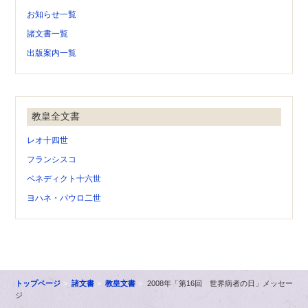
お知らせ一覧
諸文書一覧
出版案内一覧
教皇全文書
レオ十四世
フランシスコ
ベネディクト十六世
ヨハネ・パウロ二世
トップページ
諸文書
教皇文書
2008年「第16回 世界病者の日」メッセー
ジ