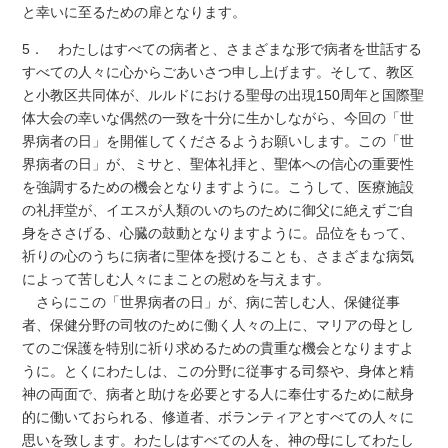
と幸いに至るための扉となります。
5． わたしはすべての病者と、さまざまな形で病者を世話する
すべての人々に心からごあいさつ申し上げます。そして、教区
と小教区共同体が、ルルドにおける聖母の出現150周年と国際聖
体大会の幸いな偶然の一致を十分に生かしながら、今回の「世
界病者の日」を開催してくださるようお願いします。この「世
界病者の日」が、ミサと、聖体礼拝と、聖体への信心の重要性
を強調するための機会となりますように。こうして、医療施設
の礼拝堂が、イエスが人類のいのちのために御父に絶えずご自
身をささげる、心臓の鼓動となりますように。品位をもって、
祈りの心のうちに病者に聖体を授けることも、さまざまな病気
によって苦しむ人々にまことの慰めを与えます。
さらにこの「世界病者の日」が、病に苦しむ人、保健従事
者、保健分野の司牧のために働く人々の上に、マリアの母とし
てのご保護を特別に祈り求めるための貴重な機会となりますよ
うに。とくにわたしは、この分野に従事する司祭や、身体と精
神の両面で、病者と助けを必要とする人に奉仕するために献身
的に働いておられる、修道者、ボランティアとすべての人々に
思いを致します。わたしはすべての人を、神の母にしてわたし