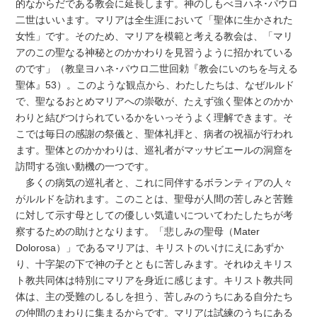
的なからだである教会に延長します。神のしもべヨハネ･パウロ
二世はいいます。マリアは全生涯において「聖体に生かされた
女性」です。そのため、マリアを模範と考える教会は、「マリ
アのこの聖なる神秘とのかかわりを見習うように招かれている
のです」（教皇ヨハネ･パウロ二世回勅『教会にいのちを与える
聖体』53）。このような観点から、わたしたちは、なぜルルド
で、聖なるおとめマリアへの崇敬が、たえず強く聖体とのかか
わりと結びつけられているかをいっそうよく理解できます。そ
こでは毎日の感謝の祭儀と、聖体礼拝と、病者の祝福が行われ
ます。聖体とのかかわりは、巡礼者がマッサビエールの洞窟を
訪問する強い動機の一つです。
多くの病気の巡礼者と、これに同伴するボランティアの人々
がルルドを訪れます。このことは、聖母が人間の苦しみと苦難
に対して示す母としての優しい気遣いについてわたしたちが考
察するための助けとなります。「悲しみの聖母（Mater
Dolorosa）」であるマリアは、キリストのいけにえにあずか
り、十字架の下で神の子とともに苦しみます。それゆえキリス
ト教共同体は特別にマリアを身近に感じます。キリスト教共同
体は、主の受難のしるしを担う、苦しみのうちにある自分たち
の仲間のまわりに集まるからです。マリアは試練のうちにある