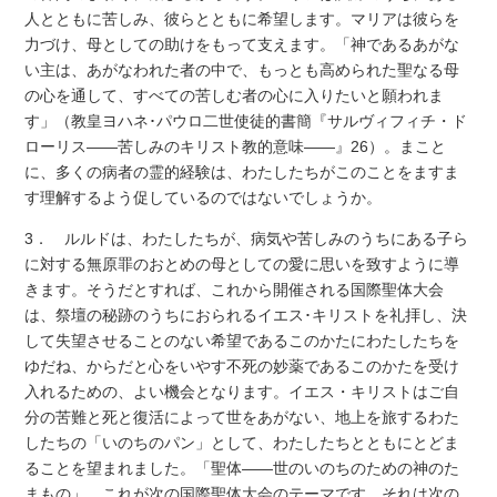
人とともに苦しみ、彼らとともに希望します。マリアは彼らを
力づけ、母としての助けをもって支えます。「神であるあがな
い主は、あがなわれた者の中で、もっとも高められた聖なる母
の心を通して、すべての苦しむ者の心に入りたいと願われま
す」（教皇ヨハネ･パウロ二世使徒的書簡『サルヴィフィチ・ド
ローリス――苦しみのキリスト教的意味――』26）。まこと
に、多くの病者の霊的経験は、わたしたちがこのことをますま
す理解するよう促しているのではないでしょうか。
3． ルルドは、わたしたちが、病気や苦しみのうちにある子ら
に対する無原罪のおとめの母としての愛に思いを致すように導
きます。そうだとすれば、これから開催される国際聖体大会
は、祭壇の秘跡のうちにおられるイエス･キリストを礼拝し、決
して失望させることのない希望であるこのかたにわたしたちを
ゆだね、からだと心をいやす不死の妙薬であるこのかたを受け
入れるための、よい機会となります。イエス・キリストはご自
分の苦難と死と復活によって世をあがない、地上を旅するわた
したちの「いのちのパン」として、わたしたちとともにとどま
ることを望まれました。「聖体――世のいのちのための神のた
まもの」。これが次の国際聖体大会のテーマです。それは次の