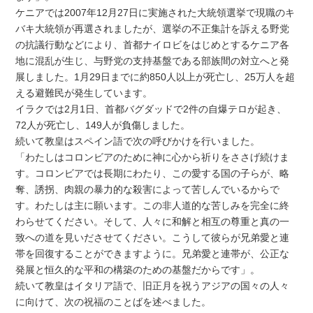
ケニアでは2007年12月27日に実施された大統領選挙で現職のキ
バキ大統領が再選されましたが、選挙の不正集計を訴える野党
の抗議行動などにより、首都ナイロビをはじめとするケニア各
地に混乱が生じ、与野党の支持基盤である部族間の対立へと発
展しました。1月29日までに約850人以上が死亡し、25万人を超
える避難民が発生しています。
イラクでは2月1日、首都バグダッドで2件の自爆テロが起き、
72人が死亡し、149人が負傷しました。
続いて教皇はスペイン語で次の呼びかけを行いました。
「わたしはコロンビアのために神に心から祈りをささげ続けま
す。コロンビアでは長期にわたり、この愛する国の子らが、略
奪、誘拐、肉親の暴力的な殺害によって苦しんでいるからで
す。わたしは主に願います。この非人道的な苦しみを完全に終
わらせてください。そして、人々に和解と相互の尊重と真の一
致への道を見いださせてください。こうして彼らが兄弟愛と連
帯を回復することができますように。兄弟愛と連帯が、公正な
発展と恒久的な平和の構築のための基盤だからです」。
続いて教皇はイタリア語で、旧正月を祝うアジアの国々の人々
に向けて、次の祝福のことばを述べました。