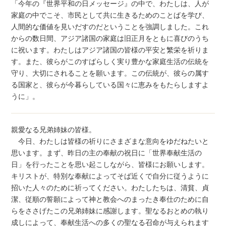
「今年の『世界平和の日メッセージ』の中で、わたしは、人が
家庭の中でこそ、市民として共に生きるためのことばを学び、
人間的な価値を見いだすのだということを強調しました。これ
からの数日間、アジア諸国の家庭は旧正月をともに喜びのうち
に祝います。わたしはアジア諸国の皆様の平安と繁栄を祈りま
す。また、彼らがこのすばらしく実り豊かな家庭生活の伝統を
守り、大切にされることを願います。この伝統が、彼らの属す
る国家と、彼らが今暮らしている国々に恵みをもたらしますよ
うに」。
親愛なる兄弟姉妹の皆様。
今日、わたしは皆様の祈りにさまざまな意向をゆだねたいと
思います。まず、昨日の主の奉献の祝日に「世界奉献生活の
日」を行ったことを思い起こしながら、皆様にお願いします。
キリストが、特別な奉献によってそば近くで自分に従うように
招いた人々のために祈ってください。わたしたちは、清貧、貞
潔、従順の誓願によって神と教会へのまったき奉仕のために自
らをささげたこの兄弟姉妹に感謝します。聖なるおとめの執り
成しによって、奉献生活への多くの聖なる召命が与えられます