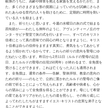
献身のうちに、高齢や障害を抱える家族を支えるかたがた、ま
た、多くのさまざまな形の貧困によっていのちが試練にさらさ
れたあらゆる世代の人々を助けるために、定期的に時間を割い
ている人々を励まします。
また、祈りたいと思います。今週の水曜日の灰の式で始まる
四旬節が――わたしも例年のように、アヴェンティーノ丘のサ
ンタ・サビナ聖堂で灰の式を行います――、すべてのキリスト
信者にとって真の意味での回心の時となりますように。キリス
ト信者は自らの信仰をますます真実に、勇気をもってあかしす
るよう招かれているからです。これらの祈りの意向を聖母にゆ
だねたいと思います。昨日から2月11日（ルルドの聖母の記念
日、またルルドの聖母の出現150周年）が終わるまで、全免償を
受けることができます。これは亡くなった人にも適用されま
す。全免償は、通常の条件――告解、聖体拝領、教皇の意向の
ための祈り――のもとで、公的に置かれたルルドの聖母のご像
の前で祈ることによって与えられます。高齢者や病者も、心か
らの望みによって全免償を得ることができます。母にして希望
の星であるマリアがわたしたちの道を照らし、その執り成しに
よってわたしたちがますますイエス･キリストの忠実な弟子とな
ることができますように。