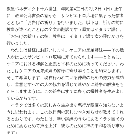
教皇ベネディクト十六世は、年間第4主日の2月3日（日）正午
に、教皇公邸書斎の窓から、サンピエトロ広場に集まった信者
とともに「お告げの祈り」を行いました。以下は、祈りの前に
教皇が述べたことばの全文の翻訳です（原文はイタリア語）。
「お告げの祈り」の後、教皇は、イタリア語で次の呼びかけを
行いました。
「わたしは皆様にお願いします。ケニアの兄弟姉妹――その幾
人かはこのサンピエトロ広場に来ておられます――とともに、
ケニアにおける和解と正義と平和のために祈ってください。わ
たしはケニアの兄弟姉妹の皆様に寄り添うことを約束します。
そして希望します。現在行われている仲裁のための努力が成功
し、善意とすべての人の協力を通じて速やかに紛争の解決をも
たらしますように。この紛争はすでに多くの犠牲者を生み出し
ているからです。
イラクでは多くの悲しみを生み出す悪行が限度を知らないよ
うに思われます。この数日間の悲しむべき知らせが教えてくれ
るとおりです。わたしは、辛い試練のうちにあるイラク国民の
ためにあらためて声を上げ、彼らのために神の平和を祈り求め
ます」。