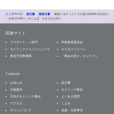
トップページ
諸文書
教皇文書
教皇ベネディクト十六世の2008年2月3日の
「お告げの祈り」のことば さまざまな祈り
関連サイト
ラウダート・シ部門
学校教育委員会
カトリックジャパンニュース
カリタスジャパン
教皇庁宣教事業
「教会の祈り」オンライン
Contents
お知らせ
諸文書
出版案内
カトリック教会
日本のカトリック教会
よくある質問
アクセス
こよみ
サイトについて
免責・注意事項