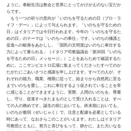
ように。奉献生活は教会と世界にとってかけがえのない宝だか
らです。
もう一つの祈りの意向が「いのちを守るための日（プロ・ラ
イフ・デー）」によって与えられます。「いのちを守るための
日」はイタリアでは今日行われます。今年の「いのちを守るた
めの日」のテーマは「いのちへの奉仕」です。いのちの擁護と
促進への献身をあかしし、「国民の文明度はいのちに奉仕する
力によって量られる」（イタリア司教協議会「第30回『いのち
を守るための日』メッセージ」）ことをあらためて確認するた
めに、ここサンピエトロ広場に集まってくださったすべてのか
たがたにごあいさつと感謝を申し上げます。すべての人が、そ
れぞれの能力、職業、権限に従って、始まりから自然死に至る
までいのちを愛し、これに奉仕するよう促されていることを常
に感じることができますように。実際、人間のいのちを、尊重
し、守り、促進すべきたまものとして受け入れることは、すべ
ての人の務めです。誕生の前においても、終末期においても、
いのちが脆弱（ぜいじゃく）で、注意と配慮を必要としている
時にあって、なおさらこのことがいえます。わたしはイタリア
司教団とともに、努力と喜びをもって、静かに、また大いなる