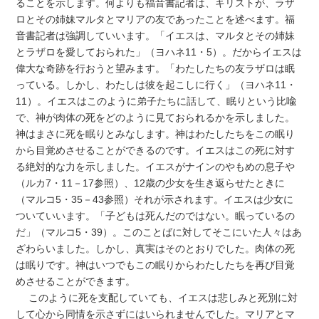
ることを示します。何よりも福音書記者は、キリストが、ラザ
ロとその姉妹マルタとマリアの友であったことを述べます。福
音書記者は強調していいます。「イエスは、マルタとその姉妹
とラザロを愛しておられた」（ヨハネ11・5）。だからイエスは
偉大な奇跡を行おうと望みます。「わたしたちの友ラザロは眠
っている。しかし、わたしは彼を起こしに行く」（ヨハネ11・
11）。イエスはこのように弟子たちに話して、眠りという比喩
で、神が肉体の死をどのように見ておられるかを示しました。
神はまさに死を眠りとみなします。神はわたしたちをこの眠り
から目覚めさせることができるのです。イエスはこの死に対す
る絶対的な力を示しました。イエスがナインのやもめの息子や
（ルカ7・11－17参照）、12歳の少女を生き返らせたときに
（マルコ5・35－43参照）それが示されます。イエスは少女に
ついていいます。「子どもは死んだのではない。眠っているの
だ」（マルコ5・39）。このことばに対してそこにいた人々はあ
ざわらいました。しかし、真実はそのとおりでした。肉体の死
は眠りです。神はいつでもこの眠りからわたしたちを再び目覚
めさせることができます。
このように死を支配していても、イエスは悲しみと死別に対
して心から同情を示さずにはいられませんでした。マリアとマ