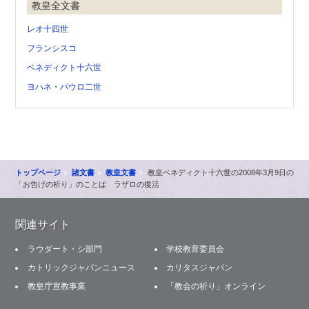
教皇全文書
レオ十四世
フランシスコ
ベネディクト十六世
ヨハネ・パウロ二世
トップページ
諸文書
教皇文書
教皇ベネディクト十六世の2008年3月9日の
「お告げの祈り」のことば ラザロの復活
関連サイト
ラウダート・シ部門
学校教育委員会
カトリックジャパンニュース
カリタスジャパン
教皇庁宣教事業
「教会の祈り」オンライン