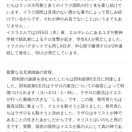
たちはラッホ大司教と多くのイラク国民の行く末を案じ続けて
います。イラク国民は見境のない愚かな暴力によって苦しみ続
けているからです。それが神のみ旨でないことはいうまでもあ
りません」。
イスラエルでは3月6日（木）夜、エルサレムにあるユダヤ教神
学校で銃乱射によるテロ攻撃が起き、学生8人が死亡しました。
イラクのバグダッドでも同じ6日夕、中心部で爆弾テロが2件連
続して発生し、55人が死亡しています。
親愛なる兄弟姉妹の皆様。
四旬節の旅路を歩むわたしたちは四旬節第5主日に到達しま
した。四旬節第5主日はラザロの復活についての福音によって特
徴づけられます（ヨハネ11・1－45）。ラザロの復活はイエス
が行った最後の大きな「しるし」です。この後、祭司長たちは
最高法院に集まって、イエスを殺そうと諮りました。祭司長た
ちはラザロをも殺そうと決めました。ラザロはキリストが神で
あることの生きたあかしだからです。キリストはいのちと死の
主です。実際、福音の箇所はイエスが真の人にして真の神であ