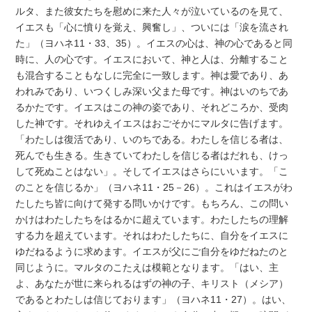
ルタ、また彼女たちを慰めに来た人々が泣いているのを見て、
イエスも「心に憤りを覚え、興奮し」、ついには「涙を流され
た」（ヨハネ11・33、35）。イエスの心は、神の心であると同
時に、人の心です。イエスにおいて、神と人は、分離すること
も混合することもなしに完全に一致します。神は愛であり、あ
われみであり、いつくしみ深い父また母です。神はいのちであ
るかたです。イエスはこの神の姿であり、それどころか、受肉
した神です。それゆえイエスはおごそかにマルタに告げます。
「わたしは復活であり、いのちである。わたしを信じる者は、
死んでも生きる。生きていてわたしを信じる者はだれも、けっ
して死ぬことはない」。そしてイエスはさらにいいます。「こ
のことを信じるか」（ヨハネ11・25－26）。これはイエスがわ
たしたち皆に向けて発する問いかけです。もちろん、この問い
かけはわたしたちをはるかに超えています。わたしたちの理解
する力を超えています。それはわたしたちに、自分をイエスに
ゆだねるように求めます。イエスが父にご自分をゆだねたのと
同じように。マルタのこたえは模範となります。「はい、主
よ、あなたが世に来られるはずの神の子、キリスト（メシア）
であるとわたしは信じております」（ヨハネ11・27）。はい、