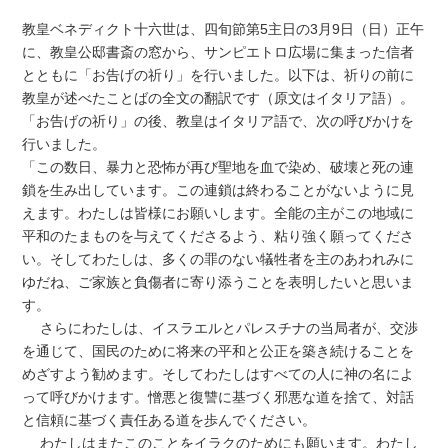
教皇ベネディクト十六世は、四旬節第5主日の3月9日（日）正午
に、教皇公邸書斎の窓から、サンピエトロ広場に集まった信者
とともに「お告げの祈り」を行いました。以下は、祈りの前に
教皇が述べたことばの全文の翻訳です（原文はイタリア語）。
「お告げの祈り」の後、教皇はイタリア語で、次の呼びかけを
行いました。
「この数日、暴力と恐怖が再び聖地を血で染め、破壊と死の連
鎖を生み出しています。この連鎖は終わることがないように見
えます。わたしは皆様にお願いします。全能の主がこの地域に
平和のたまものを与えてくださるよう、粘り強く願ってくださ
い。そしてわたしは、多くの罪のない犠牲者を主のあわれみに
ゆだね、ご家族と負傷者に寄り添うことを表明したいと思いま
す。
さらにわたしは、イスラエルとパレスチナの当局者が、交渉
を通じて、国民のために将来の平和と公正を築き続けることを
めざすよう勧めます。そしてわたしはすべての人に神の名によ
って呼びかけます。憎悪と復讐に基づく邪悪な道を捨て、対話
と信頼に基づく責任ある道を歩んでください。
わたしはまたこのことをイラクのためにも願います。わたし