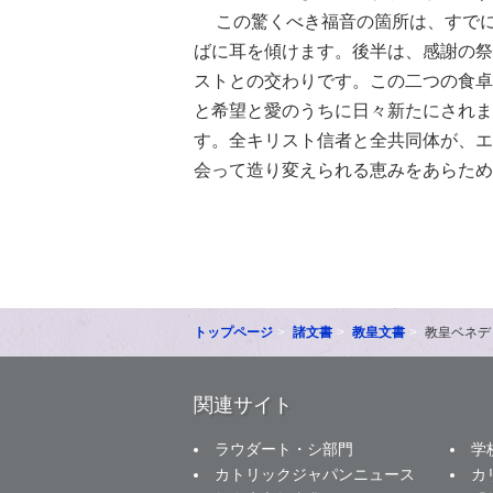
この驚くべき福音の箇所は、すでに
ばに耳を傾けます。後半は、感謝の祭
ストとの交わりです。この二つの食卓
と希望と愛のうちに日々新たにされま
す。全キリスト信者と全共同体が、エ
会って造り変えられる恵みをあらため
トップページ
諸文書
教皇文書
教皇ベネデ
関連サイト
ラウダート・シ部門
学
カトリックジャパンニュース
カ