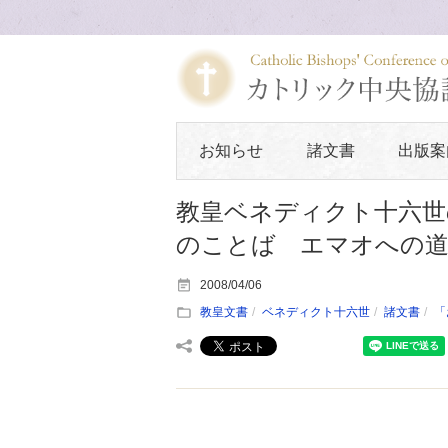
お知らせ
諸文書
出版案
教皇ベネディクト十六世の
のことば エマオへの
2008/04/06
教皇文書
ベネディクト十六世
諸文書
「