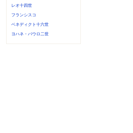
レオ十四世
フランシスコ
ベネディクト十六世
ヨハネ・パウロ二世