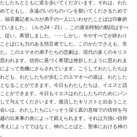
たしたちとともに道を歩いてくださいます。それは、わた
めてともし、永遠のいのちのパンを裂いてくださるためで
、福音書記者ルカが弟子の一人にいわせたことばは印象的
けていました」（ルカ24・21）。この過去時制の動詞はすべ
、従い、希望しました。････しかし、今やすべてが終わり
ことばにも力のある預言者でした。このかたでさえも、失
た。このエマオの弟子たちの悲劇は、現代の多くのキリス
思われます。信仰に基づく希望は挫折したように思われま
によって危機にさらされています。こうしてわたしたちは
れども、わたしたちが歩むこのエマオへの道は、わたした
となることができます。今日もわたしたちは、イエスと語
ことができます。今日もイエスはわたしたちのためにパン
して与えてくださいます。復活したキリストと出会うこと
会いは、わたしたちにいっそう深く真の意味での信仰を与
越の出来事の炎によって鍛えられます。それは力強い信仰
考えによってではなく、神のことばと、聖体における神の
。