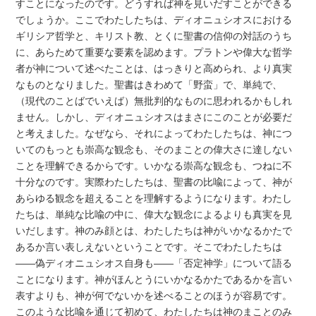
すことになったのです。どうすれば神を見いだすことができる
でしょうか。ここでわたしたちは、ディオニュシオスにおける
ギリシア哲学と、キリスト教、とくに聖書の信仰の対話のうち
に、あらためて重要な要素を認めます。プラトンや偉大な哲学
者が神について述べたことは、はっきりと高められ、より真実
なものとなりました。聖書はきわめて「野蛮」で、単純で、
（現代のことばでいえば）無批判的なものに思われるかもしれ
ません。しかし、ディオニュシオスはまさにこのことが必要だ
と考えました。なぜなら、それによってわたしたちは、神につ
いてのもっとも崇高な観念も、そのまことの偉大さに達しない
ことを理解できるからです。いかなる崇高な観念も、つねに不
十分なのです。実際わたしたちは、聖書の比喩によって、神が
あらゆる観念を超えることを理解するようになります。わたし
たちは、単純な比喩の中に、偉大な観念によるよりも真実を見
いだします。神のみ顔とは、わたしたちは神がいかなるかたで
あるか言い表しえないということです。そこでわたしたちは
――偽ディオニュシオス自身も――「否定神学」について語る
ことになります。神がほんとうにいかなるかたであるかを言い
表すよりも、神が何でないかを述べることのほうが容易です。
このような比喩を通じて初めて、わたしたちは神のまことのみ