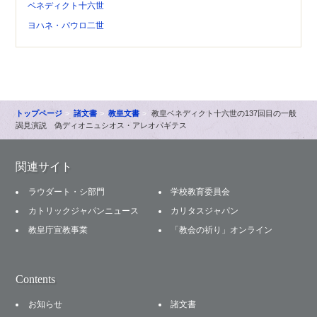
ベネディクト十六世
ヨハネ・パウロ二世
トップページ
諸文書
教皇文書
教皇ベネディクト十六世の137回目の一般
謁見演説 偽ディオニュシオス・アレオパギテス
関連サイト
ラウダート・シ部門
学校教育委員会
カトリックジャパンニュース
カリタスジャパン
教皇庁宣教事業
「教会の祈り」オンライン
Contents
お知らせ
諸文書