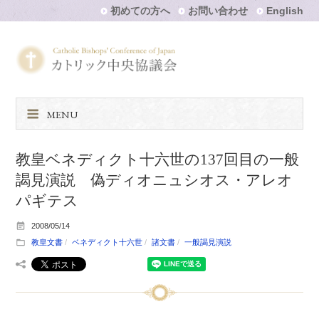
初めての方へ
お問い合わせ
English
MENU
教皇ベネディクト十六世の137回目の一般
謁見演説 偽ディオニュシオス・アレオ
パギテス
2008/05/14
教皇文書
ベネディクト十六世
諸文書
一般謁見演説