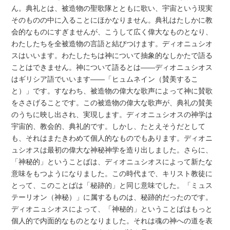
ん。典礼とは、被造物の聖歌隊とともに歌い、宇宙という現実
そのものの中に入ることにほかなりません。典礼はたしかに教
会的なものにすぎませんが、こうして広く偉大なものとなり、
わたしたちを全被造物の言語と結びつけます。ディオニュシオ
スはいいます。わたしたちは神について抽象的なしかたで語る
ことはできません。神について語るとは――ディオニュシオス
はギリシア語でいいます――「ヒュムネイン（賛美するこ
と）」です。すなわち、被造物の偉大な歌声によって神に賛歌
をささげることです。この被造物の偉大な歌声が、典礼の賛美
のうちに映し出され、実現します。ディオニュシオスの神学は
宇宙的、教会的、典礼的です。しかし、たとえそうだとして
も、それはまたきわめて個人的なものでもあります。ディオニ
ュシオスは最初の偉大な神秘神学を造り出しました。さらに、
「神秘的」ということばは、ディオニュシオスによって新たな
意味をもつようになりました。この時代まで、キリスト教徒に
とって、このことばは「秘跡的」と同じ意味でした。「ミュス
テーリオン（神秘）」に属するものは、秘跡的だったのです。
ディオニュシオスによって、「神秘的」ということばはもっと
個人的で内面的なものとなりました。それは魂の神への道を表