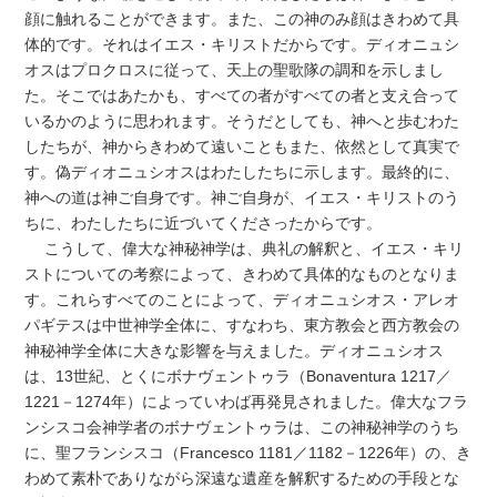
顔に触れることができます。また、この神のみ顔はきわめて具
体的です。それはイエス・キリストだからです。ディオニュシ
オスはプロクロスに従って、天上の聖歌隊の調和を示しまし
た。そこではあたかも、すべての者がすべての者と支え合って
いるかのように思われます。そうだとしても、神へと歩むわた
したちが、神からきわめて遠いこともまた、依然として真実で
す。偽ディオニュシオスはわたしたちに示します。最終的に、
神への道は神ご自身です。神ご自身が、イエス・キリストのう
ちに、わたしたちに近づいてくださったからです。
こうして、偉大な神秘神学は、典礼の解釈と、イエス・キリ
ストについての考察によって、きわめて具体的なものとなりま
す。これらすべてのことによって、ディオニュシオス・アレオ
パギテスは中世神学全体に、すなわち、東方教会と西方教会の
神秘神学全体に大きな影響を与えました。ディオニュシオス
は、13世紀、とくにボナヴェントゥラ（Bonaventura 1217／
1221－1274年）によっていわば再発見されました。偉大なフラ
ンシスコ会神学者のボナヴェントゥラは、この神秘神学のうち
に、聖フランシスコ（Francesco 1181／1182－1226年）の、き
わめて素朴でありながら深遠な遺産を解釈するための手段とな