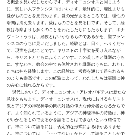
る概念を見いだしたからです。ディオニュシオスと同じよう
に、貧しい人フランシスコはいいます。最終的に、理性よりも
愛がものごとを見究めます。愛の光があるところでは、理性の
暗闇は消え去ります。愛はものごとを見る目です。そして、経
験は考察よりも多くのことをわたしたちにもたらします。ボナ
ヴェントゥラは、経験とはいかなるものであるかを、聖フラン
シスコのうちに見いだしました。経験とは、日々、へりくだっ
て、現実を歩むことです。キリストの十字架を受け入れなが
ら、キリストとともに歩くことです。この貧しさと謙遜のうち
に、すなわち、教会の中でも体験された謙遜のうちに、わたし
たちは神を経験します。この経験は、考察を通じて得られるも
のよりも崇高です。この経験によって、わたしたちは実際に神
のみ心に触れるからです。
現代において、ディオニュシオス・アレオパギテスは新たな
意味をもちます。ディオニュシオスは、現代におけるキリスト
教とアジアの神秘神学の間の対話の偉大な仲介者となるからで
す。よく知られているように、アジアの神秘神学の特徴は、神
がいかなるものであるかを語ることはできないという確信で
す。神について語るには、否定的な形式によるほかありませ
ん。神については、「････でない」かたとして語ることしかで