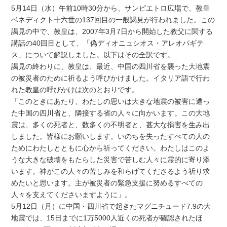
5月14日（水）午前10時30分から、サンピエトロ広場で、教皇
ベネディクト十六世の137回目の一般謁見が行われました。この
謁見の中で、教皇は、2007年3月7日から開始した教父に関する
講話の40回目として、「偽ディオニュシオス・アレオパギテ
ス」について解説しました。以下はその全訳です。
謁見の終わりに、教皇は、最近、中国の四川省を襲った大地震
の被災者のために祈るよう呼びかけました。イタリア語で行わ
れた教皇の呼びかけは次のとおりです。
「このときにあたり、わたしの思いは大きな地震の被害に遭っ
た中国の四川省と、隣接する省の人々に向かいます。この大地
震は、多くの死者と、数多くの不明者と、甚大な損害を生み出
しました。皆様にお願いします。いのちを失ったすべての人の
ためにわたしとともに心から祈ってください。わたしはこのよ
うな大きな破壊をもたらした災害で苦しむ人々に霊的に寄り添
います。神がこの人々の苦しみを和らげてくださるよう祈り求
めたいと思います。主が被災者の緊急支援に努めるすべての
人々を支えてくださいますように」。
5月12日（月）に中国・四川省で起きたマグニチュード7.9の大
地震では、15日までに1万5000人近くの死者が確認されたほ