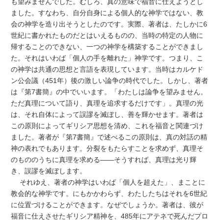
も望みませんでした。むしろ、真の意味で福音に仕えようとし
ました。すなわち、自分自身による個人的な神学ではない、教
会の神学を造り出そうとしたのです。実際、著者は、たしかに6
世紀に書かれたものだとはいえるものの、当時の特定の人物に
帰することのできない、一つの神学を構築することができまし
た。それはいわば「個人の手を離れた」神学です。つまり、こ
の神学は共通の思想と言語を表現しています。当時はカルケド
ン公会議（451年）後の激しい論争の時代でした。しかし、著者
は『第7書簡』の中でいいます。「わたしは論争を望みません。
ただ真理について語り、真理を追求するだけです」。真理の光
は、それ自体によって誤謬を滅ぼし、善を輝かせます。著者は
この原則によってギリシア思想を清め、これを福音と関連づけ
ました。著者が『第7書簡』で述べるこの原則は、真の対話の精
神の表れでもあります。分裂をもたらすことを求めず、真理そ
のもののうちに真理を求める――そうすれば、真理は光り輝
き、誤謬を滅ぼします。
それゆえ、著者の神学はいわば「個人を超えた」、まことに
教会的な神学です。にもかかわらず、わたしたちはそれを6世紀
に位置づけることができます。なぜでしょうか。著者は、彼が
福音に仕えさせたギリシア精神を、485年にアテネで死んだプロ