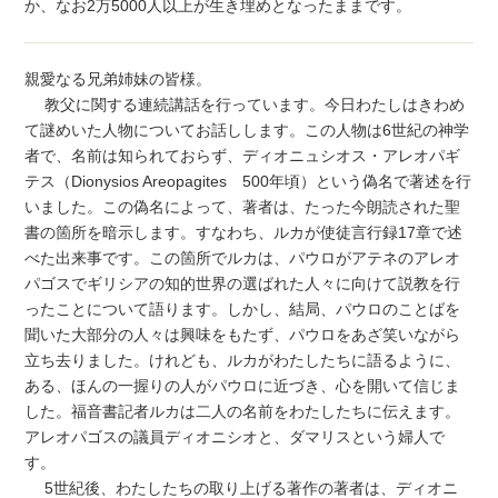
か、なお2万5000人以上が生き埋めとなったままです。
親愛なる兄弟姉妹の皆様。
教父に関する連続講話を行っています。今日わたしはきわめ
て謎めいた人物についてお話しします。この人物は6世紀の神学
者で、名前は知られておらず、ディオニュシオス・アレオパギ
テス（Dionysios Areopagites 500年頃）という偽名で著述を行
いました。この偽名によって、著者は、たった今朗読された聖
書の箇所を暗示します。すなわち、ルカが使徒言行録17章で述
べた出来事です。この箇所でルカは、パウロがアテネのアレオ
パゴスでギリシアの知的世界の選ばれた人々に向けて説教を行
ったことについて語ります。しかし、結局、パウロのことばを
聞いた大部分の人々は興味をもたず、パウロをあざ笑いながら
立ち去りました。けれども、ルカがわたしたちに語るように、
ある、ほんの一握りの人がパウロに近づき、心を開いて信じま
した。福音書記者ルカは二人の名前をわたしたちに伝えます。
アレオパゴスの議員ディオニシオと、ダマリスという婦人で
す。
5世紀後、わたしたちの取り上げる著作の著者は、ディオニ