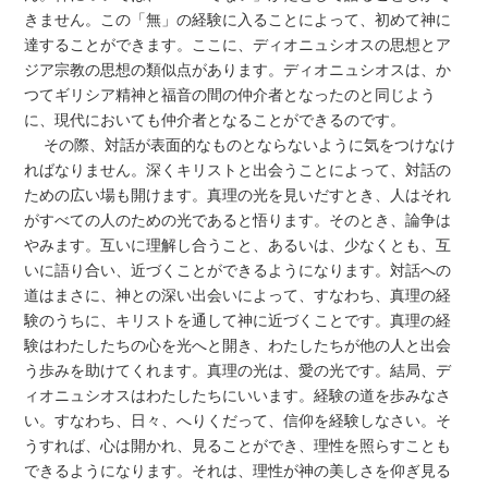
きません。この「無」の経験に入ることによって、初めて神に
達することができます。ここに、ディオニュシオスの思想とア
ジア宗教の思想の類似点があります。ディオニュシオスは、か
つてギリシア精神と福音の間の仲介者となったのと同じよう
に、現代においても仲介者となることができるのです。
その際、対話が表面的なものとならないように気をつけなけ
ればなりません。深くキリストと出会うことによって、対話の
ための広い場も開けます。真理の光を見いだすとき、人はそれ
がすべての人のための光であると悟ります。そのとき、論争は
やみます。互いに理解し合うこと、あるいは、少なくとも、互
いに語り合い、近づくことができるようになります。対話への
道はまさに、神との深い出会いによって、すなわち、真理の経
験のうちに、キリストを通して神に近づくことです。真理の経
験はわたしたちの心を光へと開き、わたしたちが他の人と出会
う歩みを助けてくれます。真理の光は、愛の光です。結局、デ
ィオニュシオスはわたしたちにいいます。経験の道を歩みなさ
い。すなわち、日々、へりくだって、信仰を経験しなさい。そ
うすれば、心は開かれ、見ることができ、理性を照らすことも
できるようになります。それは、理性が神の美しさを仰ぎ見る