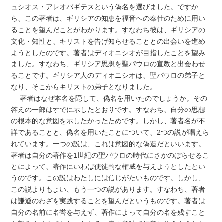
ュシオス・アレオパギテスという偽名を選びました。ですか
ら、この著者は、ギリシアの知恵を福音への奉仕のために用い
ることを望んだことがわかります。すなわち彼は、ギリシアの
文化・知性と、キリストを告げ知らせることとの出会いを進め
ようとしたのです。著者はディオニシオが目指したことを望み
ました。すなわち、ギリシア思想を聖パウロの宣教と出会わせ
ることです。ギリシア人のディオニシオは、聖パウロの弟子と
なり、そこからキリストの弟子となりました。
著者はなぜ本名を隠して、偽名を用いたのでしょうか。その
答えの一部はすでに示したとおりです。すなわち、自分の思想
の根本的な意図を示したかったためです。しかし、著者名が不
詳であることと、偽名を用いたことについて、2つの説が唱えら
れています。一つの説は、これは意図的な偽造だといいます。
著者は自分の著作を1世紀の聖パウロの時代にさかのぼらせるこ
とによって、著作にいわば使徒的な権威を与えようとしたとい
うのです。この説はわたしには信じがたいものです。しかし、
この説よりもよい、もう一つの説があります。すなわち、著者
は謙遜のわざを実践することを望んだというものです。著者は
自分の名前に名誉を与えず、著作によって自分の名を残すこと