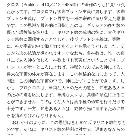
クロス（Proklos 410／412－485年）の著作のうちに見いだし
たからです。プロクロスは後期プラトン主義に属します。後期
プラトン主義は、プラトン哲学を一種の宗教に造り変えた思潮
です。この思潮が最終的に目指したのは、ギリシアの多神教の
優れた護教論を造り出し、キリスト教の成功の後に、古代ギリ
シア宗教に回帰することでした。後期プラトン主義は、実際
に、神が宇宙の中で働く力であることを示そうとしました。そ
こから次の結論が導かれます。すなわち、多神教は、唯一の造
り主である神を信じる一神教よりも真実だということです。プ
ロクロスが示すところによれば、神秘的な力である神による、
偉大な宇宙の体系が存在します。この神秘的な力によって、人
間は、この神的な宇宙の中で、神に近づくことができます。し
かし、プロクロスは、単純な人々のための道と、知恵ある人々
のための道を区別します。単純な人々は、真理の頂点に上るこ
とができません。このような人々はある種の儀式を行うだけで
十分です。一方、知恵ある人々は、純粋な光に達するために自
らを清めなければなりません。
おわかりのように、この思想はきわめて反キリスト教的なも
のです。それは、キリスト教の勝利に対する、遅まきながらの