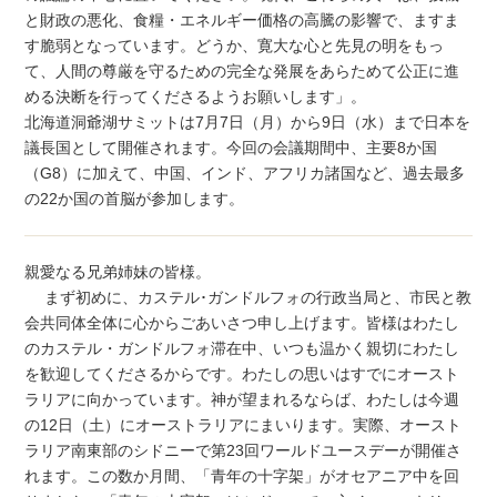
と財政の悪化、食糧・エネルギー価格の高騰の影響で、ますま
す脆弱となっています。どうか、寛大な心と先見の明をもっ
て、人間の尊厳を守るための完全な発展をあらためて公正に進
める決断を行ってくださるようお願いします」。
北海道洞爺湖サミットは7月7日（月）から9日（水）まで日本を
議長国として開催されます。今回の会議期間中、主要8か国
（G8）に加えて、中国、インド、アフリカ諸国など、過去最多
の22か国の首脳が参加します。
親愛なる兄弟姉妹の皆様。
まず初めに、カステル･ガンドルフォの行政当局と、市民と教
会共同体全体に心からごあいさつ申し上げます。皆様はわたし
のカステル・ガンドルフォ滞在中、いつも温かく親切にわたし
を歓迎してくださるからです。わたしの思いはすでにオースト
ラリアに向かっています。神が望まれるならば、わたしは今週
の12日（土）にオーストラリアにまいります。実際、オースト
ラリア南東部のシドニーで第23回ワールドユースデーが開催さ
れます。この数か月間、「青年の十字架」がオセアニア中を回