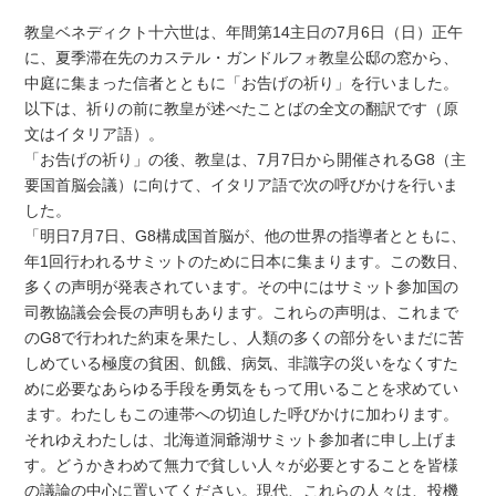
教皇ベネディクト十六世は、年間第14主日の7月6日（日）正午
に、夏季滞在先のカステル・ガンドルフォ教皇公邸の窓から、
中庭に集まった信者とともに「お告げの祈り」を行いました。
以下は、祈りの前に教皇が述べたことばの全文の翻訳です（原
文はイタリア語）。
「お告げの祈り」の後、教皇は、7月7日から開催されるG8（主
要国首脳会議）に向けて、イタリア語で次の呼びかけを行いま
した。
「明日7月7日、G8構成国首脳が、他の世界の指導者とともに、
年1回行われるサミットのために日本に集まります。この数日、
多くの声明が発表されています。その中にはサミット参加国の
司教協議会会長の声明もあります。これらの声明は、これまで
のG8で行われた約束を果たし、人類の多くの部分をいまだに苦
しめている極度の貧困、飢餓、病気、非識字の災いをなくすた
めに必要なあらゆる手段を勇気をもって用いることを求めてい
ます。わたしもこの連帯への切迫した呼びかけに加わります。
それゆえわたしは、北海道洞爺湖サミット参加者に申し上げま
す。どうかきわめて無力で貧しい人々が必要とすることを皆様
の議論の中心に置いてください。現代、これらの人々は、投機