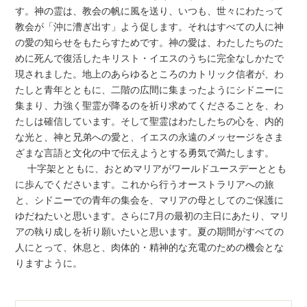
す。神の霊は、教会の帆に風を送り、いつも、世々にわたって
教会が「沖に漕ぎ出す」よう促します。それはすべての人に神
の愛の知らせをもたらすためです。神の愛は、わたしたちのた
めに死んで復活したキリスト・イエスのうちに完全なしかたで
現されました。地上のあらゆるところのカトリック信者が、わ
たしと青年とともに、二階の広間に集まったようにシドニーに
集まり、力強く聖霊が降るのを祈り求めてくださることを、わ
たしは確信しています。そして聖霊はわたしたちの心を、内的
な光と、神と兄弟への愛と、イエスの永遠のメッセージをさま
ざまな言語と文化の中で伝えようとする勇気で満たします。
十字架とともに、おとめマリアがワールドユースデーととも
に歩んでくださいます。これから行うオーストラリアへの旅
と、シドニーでの青年の集会を、マリアの母としてのご保護に
ゆだねたいと思います。さらに7月の最初の主日にあたり、マリ
アの執り成しを祈り願いたいと思います。夏の期間がすべての
人にとって、休息と、肉体的・精神的な充電のための機会とな
りますように。