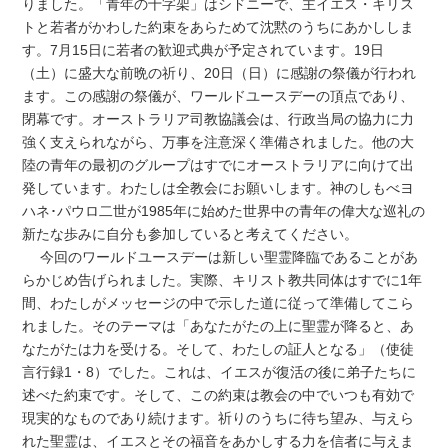
りました。「青年の十字架」はシドニーで、主イエス・キリス
トと若者がかわした約束をあらためて沈黙のうちにあかししま
す。7月15日に若者の歓迎式典が予定されています。19日
（土）に盛大な前晩の祈り、20日（日）に感謝の祭儀が行われ
ます。この感謝の祭儀が、ワールドユースデーの頂点であり、
閉幕です。オーストラリア司教協議会は、行政当局の協力に力
強く支えられながら、万事を注意深く準備されました。他の大
陸の青年の最初のグループはすでにオーストラリアに向けて出
発しています。わたしは全教会にお願いします。神のしもべヨ
ハネ･パウロ二世が1985年に始めた世界中の青年の偉大な巡礼の
新たな歩みに自分も参加していると考えてください。
今回のワールドユースデーは新しい聖霊降臨であることがあ
らかじめ告げられました。実際、キリスト教共同体はすでに1年
間、わたしがメッセージの中で示した道に従って準備してこら
れました。そのテーマは「あなたがたの上に聖霊が降ると、あ
なたがたは力を受ける。そして、わたしの証人となる」（使徒
言行録1・8）でした。これは、イエスが復活の後に弟子たちに
述べた約束です。そして、この約束は教会の中でいつも有効で
現実的なものであり続けます。祈りのうちに待ち望み、与えら
れた聖霊は、イエスとその福音をあかしする力を信者に与えま