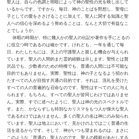
聖人は、自らの色調と明暗によって神の聖性の光を映し出して
いるからです。ですから、毎日、神のことばを黙想し、聖母に
子としての愛をささげることに加えて、聖人に関する知識と聖
人への信心を深めるよう努めることは、なんと大切で有益なこ
とでしょうか。
休暇の時期が、特に幾人かの聖人の伝記や著作を手にとるの
に役立つ時であるのは確かです。けれども、一年を通して毎
日、わたしたちには、天上の守護聖人と親しむ機会が与えられ
ています。聖人の人間的また霊的経験は示します。聖性とは贅
沢品でも、少数者のための特権でも、普通の人間には不可能な
目的でもありません。実際、聖性は、神の子となるよう招かれ
たすべての人が目指す共通の目的です。それは、洗礼を受けた
すべての人の普遍的な召命なのです。聖性はすべての人に与え
られます。もちろん、すべての聖人が皆同じわけではありませ
ん。実際、すでに述べたように、聖人は神の光のスペクトルで
す。また、かならずしも特別なカリスマをもつ人が偉大な聖人
であるわけではありません。多くの聖人の名は神にのみ知られ
ています。聖人は地上において、見かけの上ではごく普通の生
活を送るからです。そして、神がいつも望まれるのは、まさに
このような「普通の」聖人なのです。聖人の模範があかしする