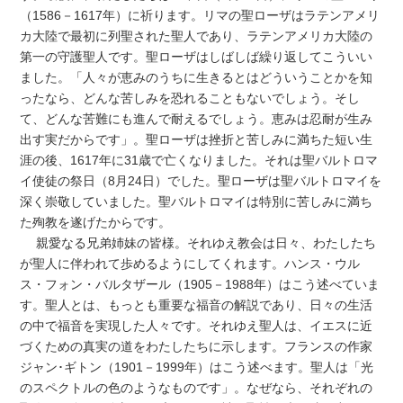
（1586－1617年）に祈ります。リマの聖ローザはラテンアメリ
カ大陸で最初に列聖された聖人であり、ラテンアメリカ大陸の
第一の守護聖人です。聖ローザはしばしば繰り返してこういい
ました。「人々が恵みのうちに生きるとはどういうことかを知
ったなら、どんな苦しみを恐れることもないでしょう。そし
て、どんな苦難にも進んで耐えるでしょう。恵みは忍耐が生み
出す実だからです」。聖ローザは挫折と苦しみに満ちた短い生
涯の後、1617年に31歳で亡くなりました。それは聖バルトロマ
イ使徒の祭日（8月24日）でした。聖ローザは聖バルトロマイを
深く崇敬していました。聖バルトロマイは特別に苦しみに満ち
た殉教を遂げたからです。
親愛なる兄弟姉妹の皆様。それゆえ教会は日々、わたしたち
が聖人に伴われて歩めるようにしてくれます。ハンス・ウル
ス・フォン・バルタザール（1905－1988年）はこう述べていま
す。聖人とは、もっとも重要な福音の解説であり、日々の生活
の中で福音を実現した人々です。それゆえ聖人は、イエスに近
づくための真実の道をわたしたちに示します。フランスの作家
ジャン･ギトン（1901－1999年）はこう述べます。聖人は「光
のスペクトルの色のようなものです」。なぜなら、それぞれの