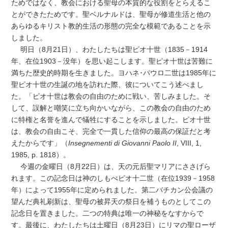
ためではなく、教会における聖母の本質的な役割をとらえるこ
とができたためです。聖ベルナルドは、聖母が修道生活と他の
あらゆるキリスト教的生活の形態の完全な模範であることを示
しました。
明日（8月21日）、わたしたちは聖ピオ十世（1835－1914
年、在位1903－没年）を思い起こします。聖ピオ十世は苦難に
満ちた歴史的時期を生きました。ヨハネ･パウロ二世は1985年に
聖ピオ十世の生誕の地を訪れた際、彼についてこう述べまし
た。「ピオ十世は教会の自由のために戦い、苦しみました。そ
して、誤解と嘲笑に立ち向かいながら、この教会の自由のため
に特権と名誉を進んで犠牲にすることを示しました。ピオ十世
は、教会の自由こそ、完全で一貫した信仰の最高の保証だと考
えたからです」（
Insegnementi di Giovanni Paolo II
, VIII, 1,
1985, p. 1818）。
今週の金曜日（8月22日）は、天の元后聖マリアにささげら
れます。この記念日は神のしもべピオ十二世（在位1939－1958
年）によって1955年に定められました。第二バチカン公会議の
望んだ典礼刷新は、聖母の被昇天の祭日を補うものとしてこの
記念日を置きました。二つの特典は唯一の神秘をなすからで
す。最後に、わたしたちは土曜日（8月23日）にリマの聖ローザ