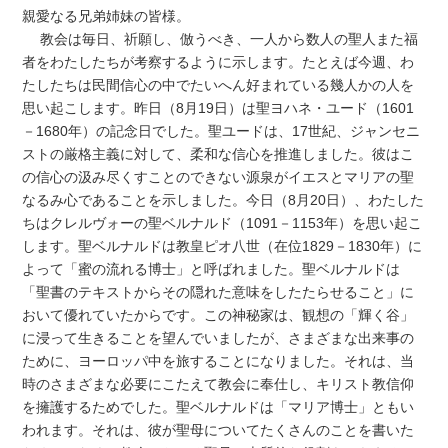
親愛なる兄弟姉妹の皆様。
教会は毎日、祈願し、倣うべき、一人から数人の聖人また福
者をわたしたちが考察するように示します。たとえば今週、わ
たしたちは民間信心の中でたいへん好まれている幾人かの人を
思い起こします。昨日（8月19日）は聖ヨハネ・ユード（1601
－1680年）の記念日でした。聖ユードは、17世紀、ジャンセニ
ストの厳格主義に対して、柔和な信心を推進しました。彼はこ
の信心の汲み尽くすことのできない源泉がイエスとマリアの聖
なるみ心であることを示しました。今日（8月20日）、わたした
ちはクレルヴォーの聖ベルナルド（1091－1153年）を思い起こ
します。聖ベルナルドは教皇ピオ八世（在位1829－1830年）に
よって「蜜の流れる博士」と呼ばれました。聖ベルナルドは
「聖書のテキストからその隠れた意味をしたたらせること」に
おいて優れていたからです。この神秘家は、観想の「輝く谷」
に浸って生きることを望んでいましたが、さまざまな出来事の
ために、ヨーロッパ中を旅することになりました。それは、当
時のさまざまな必要にこたえて教会に奉仕し、キリスト教信仰
を擁護するためでした。聖ベルナルドは「マリア博士」ともい
われます。それは、彼が聖母についてたくさんのことを書いた