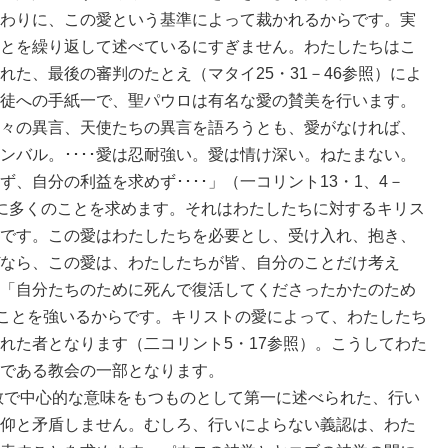
わりに、この愛という基準によって裁かれるからです。実
とを繰り返して述べているにすぎません。わたしたちはこ
た、最後の審判のたとえ（マタイ25・31－46参照）によ
徒への手紙一で、聖パウロは有名な愛の賛美を行います。
々の異言、天使たちの異言を語ろうとも、愛がなければ、
ンバル。････愛は忍耐強い。愛は情け深い。ねたまない。
、自分の利益を求めず････」（一コリント13・1、4－
に多くのことを求めます。それはわたしたちに対するキリス
です。この愛はわたしたちを必要とし、受け入れ、抱き、
なら、この愛は、わたしたちが皆、自分のことだけ考え
「自分たちのために死んで復活してくださったかたのため
）ことを強いるからです。キリストの愛によって、わたしたち
れた者となります（二コリント5・17参照）。こうしてわた
である教会の一部となります。
で中心的な意味をもつものとして第一に述べられた、行い
仰と矛盾しません。むしろ、行いによらない義認は、わた