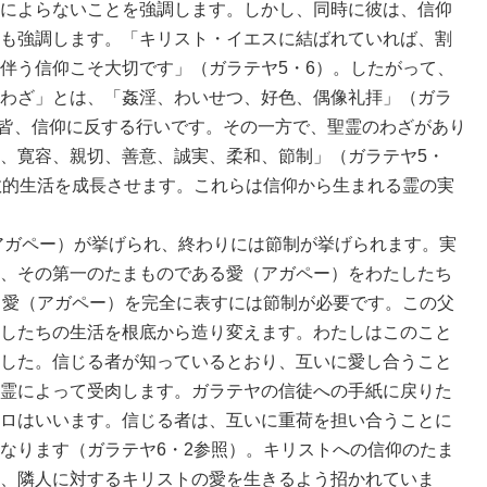
によらないことを強調します。しかし、同時に彼は、信仰
も強調します。「キリスト・イエスに結ばれていれば、割
伴う信仰こそ大切です」（ガラテヤ5・6）。したがって、
わざ」とは、「姦淫、わいせつ、好色、偶像礼拝」（ガラ
らは皆、信仰に反する行いです。その一方で、聖霊のわざがあり
、寛容、親切、善意、誠実、柔和、節制」（ガラテヤ5・
教的生活を成長させます。これらは信仰から生まれる霊の実
ガペー）が挙げられ、終わりには節制が挙げられます。実
、その第一のたまものである愛（アガペー）をわたしたち
。愛（アガペー）を完全に表すには節制が必要です。この父
したちの生活を根底から造り変えます。わたしはこのこと
した。信じる者が知っているとおり、互いに愛し合うこと
霊によって受肉します。ガラテヤの信徒への手紙に戻りた
ロはいいます。信じる者は、互いに重荷を担い合うことに
なります（ガラテヤ6・2参照）。キリストへの信仰のたま
、隣人に対するキリストの愛を生きるよう招かれていま