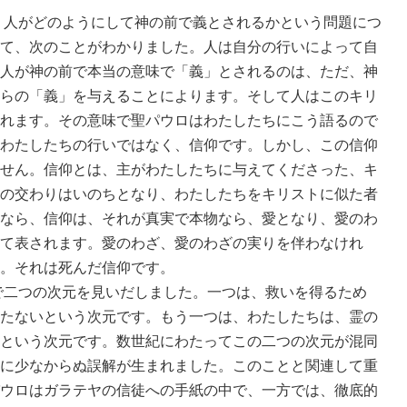
人がどのようにして神の前で義とされるかという問題につ
て、次のことがわかりました。人は自分の行いによって自
人が神の前で本当の意味で「義」とされるのは、ただ、神
らの「義」を与えることによります。そして人はこのキリ
れます。その意味で聖パウロはわたしたちにこう語るので
わたしたちの行いではなく、信仰です。しかし、この信仰
せん。信仰とは、主がわたしたちに与えてくださった、キ
の交わりはいのちとなり、わたしたちをキリストに似た者
なら、信仰は、それが真実で本物なら、愛となり、愛のわ
て表されます。愛のわざ、愛のわざの実りを伴わなけれ
。それは死んだ信仰です。
二つの次元を見いだしました。一つは、救いを得るため
たないという次元です。もう一つは、わたしたちは、霊の
という次元です。数世紀にわたってこの二つの次元が混同
に少なからぬ誤解が生まれました。このことと関連して重
ウロはガラテヤの信徒への手紙の中で、一方では、徹底的