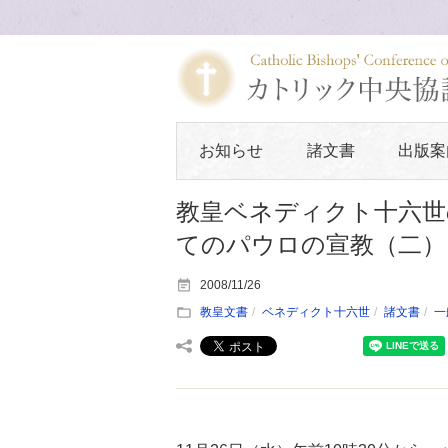
お知らせ
諸文書
出版案
教皇ベネディクト十六世
てのパウロの宣教（二）
2008/11/26
教皇文書
ベネディクト十六世
諸文書
一