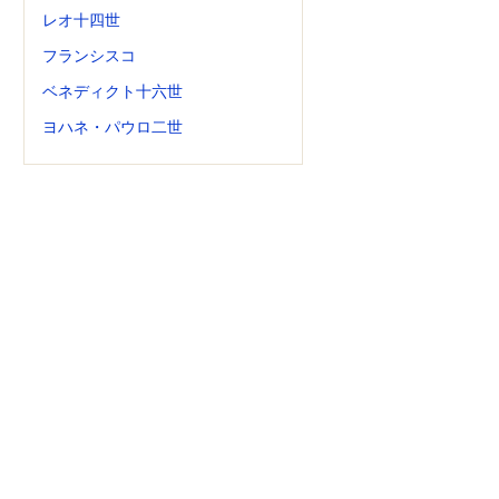
レオ十四世
フランシスコ
ベネディクト十六世
ヨハネ・パウロ二世