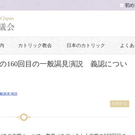
初め
内
カトリック教会
日本のカトリック
よくあ
の160回目の一般謁見演説 義認につい
般謁見演説
印刷する