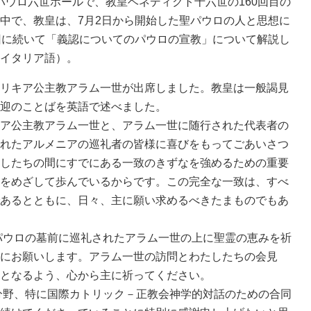
ら、パウロ六世ホールで、教皇ベネディクト十六世の160回目の
中で、教皇は、7月2日から開始した聖パウロの人と思想に
回に続いて「義認についてのパウロの宣教」について解説し
イタリア語）。
リキア公主教アラム一世が出席しました。教皇は一般謁見
迎のことばを英語で述べました。
ア公主教アラム一世と、アラム一世に随行された代表者の
れたアルメニアの巡礼者の皆様に喜びをもってごあいさつ
したちの間にすでにある一致のきずなを強めるための重要
をめざして歩んでいるからです。この完全な一致は、すべ
あるとともに、日々、主に願い求めるべきたまものでもあ
ウロの墓前に巡礼されたアラム一世の上に聖霊の恵みを祈
にお願いします。アラム一世の訪問とわたしたちの会見
となるよう、心から主に祈ってください。
野、特に国際カトリック－正教会神学的対話のための合同