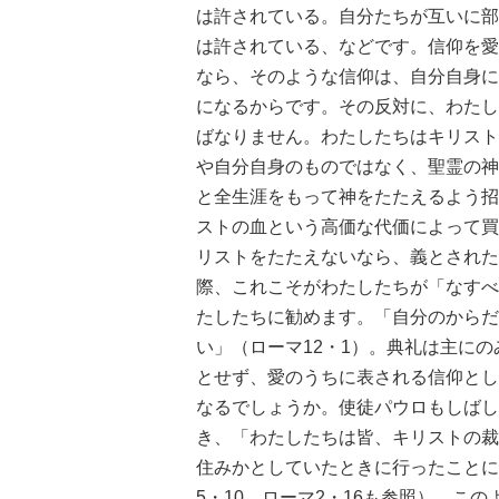
は許されている。自分たちが互いに部
は許されている、などです。信仰を愛
なら、そのような信仰は、自分自身に
になるからです。その反対に、わたし
ばなりません。わたしたちはキリスト
や自分自身のものではなく、聖霊の神
と全生涯をもって神をたたえるよう招
ストの血という高価な代価によって買
リストをたたえないなら、義とされた
際、これこそがわたしたちが「なすべ
たしたちに勧めます。「自分のからだ
い」（ローマ12・1）。典礼は主に
とせず、愛のうちに表される信仰とし
なるでしょうか。使徒パウロもしばし
き、「わたしたちは皆、キリストの裁
住みかとしていたときに行ったことに
5・10。ローマ2・16も参照）。こ