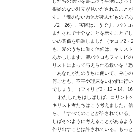
したちの信仰を霊に従う生活によって
根拠のない対立が見いだされることが
す。「魂のない肉体が死んだものであ
ブ2・26）。実際はこうです。パウ
またそれで十分なことを示すことでし
いの関係を強調しました（ヤコブ2・
も、愛のうちに働く信仰は、キリスト
あかしします。聖パウロもフィリピの
リストによって与えられる救いを「恐
「あなたがたのうちに働いて、み心の
何ごとも、不平や理屈をいわずに行い
でしょう」（フィリピ2・12－14、1
わたしたちはしばしば、コリントの
キリスト者たちはこう考えました。信
ら、「すべてのことが許されている」
しばそのように考えることがあるよう
作り出すことは許されている。もっと