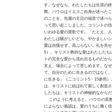
す。なぜなら、わたしたちは生涯の終
際、パウロはイエスご自身が述べたこ
のことを、先週の主日の福音で述べられ
って思い起こしました。コリントの信
いわゆる愛の賛歌です。「たとえ、人
わたしは騒がしいどら、やかましいシ
愛は自慢せず、高ぶらない。礼を失せず
5）。キリスト教的な愛はわたしたち
トの完全な愛から流れ出るものだから
支え、場合によって苦しめます。なぜ
て、自分のために生きるのではなく、
に生きる」（二コリント5・15参照
は、キリストに結ばれて新しく創造さ
したちは、キリストの神秘的なからだ
このように考えると、パウロの宣教
によらない義認は、愛のうちに働く信