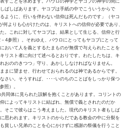
表すことを求めます。パウロの神学とヤコブの神学の間に
しばしばあります。ヤコブは手紙の中でこういうからで
るように、行いを伴わない信仰は死んだものです」（ヤコ
ロが何よりも心がけたのは、キリストへの信仰が必要であり、
た。これに対してヤコブは、結果として生じる、信仰と行
2－4参照）。それゆえ、パウロにとってもヤコブにとって
において人を義とするたまものが無償で与えられたことを
キリスト者に向けて述べるとおりです。わたしたちは、キ
れおののきつつ」守り、あかししなければなりません。
ままに望ませ、行わせておられるのは神であるからです。
なさい。そうすれば、････いのちのことばをしっかり保つ
6参照）。
共同体に見られた誤解を抱くことがあります。コリントの
仰によってキリストに結ばれ、無償で義とされたのだか
。そこで彼らはこう考えました。現代のキリスト者もしば
に思われます。キリストのからだである教会の中に分裂を
も貧しい兄弟のことを心にかけずに感謝の祭儀を行うこと