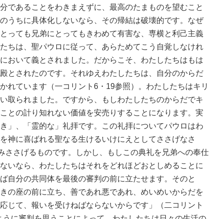
分であることをわきまえずに、最高のたまものを望むこと
のうちに具体化しないなら、その帰結は破壊的です。なぜ
とっても兄弟にとってもきわめて有害な、専横と利己主義
たちは、聖パウロに従って、あらためてこう自覚しなけれ
において義とされました。だからこそ、わたしたちはもは
殿とされたのです。それゆえわたしたちは、自分のからだ
かれています（一コリント6・19参照）。わたしたちはキリ
い取られました。ですから、もしわたしたちのからだでキ
ことの計り知れない価値を安売りすることになります。実
き」、「霊的な」礼拝です。この礼拝についてパウロはわ
を神に喜ばれる聖なる生けるいけにえとしてささげなさ
のみささげるものです。しかし、もしこの典礼を兄弟への奉仕
ないなら、わたしたちはそれをどれほどおとしめることに
ば自分の共同体を最後の審判の前に立たせます。そのと
きの座の前に立ち、善であれ悪であれ、めいめいからだを
応じて、報いを受けねばならないからです」（二コリント
のように審判を思うことによって、わたしたちは日々の生活の