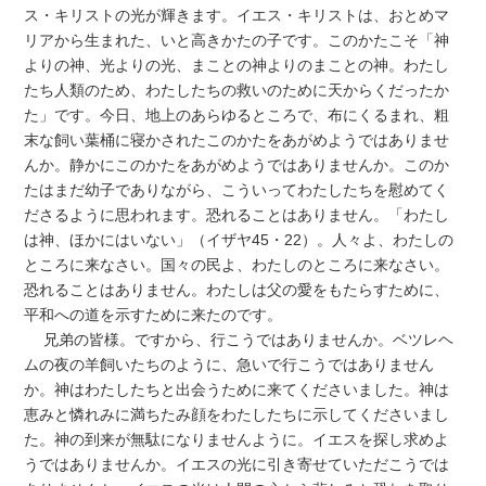
ス・キリストの光が輝きます。イエス・キリストは、おとめマ
リアから生まれた、いと高きかたの子です。このかたこそ「神
よりの神、光よりの光、まことの神よりのまことの神。わたし
たち人類のため、わたしたちの救いのために天からくだったか
た」です。今日、地上のあらゆるところで、布にくるまれ、粗
末な飼い葉桶に寝かされたこのかたをあがめようではありませ
んか。静かにこのかたをあがめようではありませんか。このか
たはまだ幼子でありながら、こういってわたしたちを慰めてく
ださるように思われます。恐れることはありません。「わたし
は神、ほかにはいない」（イザヤ45・22）。人々よ、わたしの
ところに来なさい。国々の民よ、わたしのところに来なさい。
恐れることはありません。わたしは父の愛をもたらすために、
平和への道を示すために来たのです。
兄弟の皆様。ですから、行こうではありませんか。ベツレヘ
ムの夜の羊飼いたちのように、急いで行こうではありません
か。神はわたしたちと出会うために来てくださいました。神は
恵みと憐れみに満ちたみ顔をわたしたちに示してくださいまし
た。神の到来が無駄になりませんように。イエスを探し求めよ
うではありませんか。イエスの光に引き寄せていただこうでは