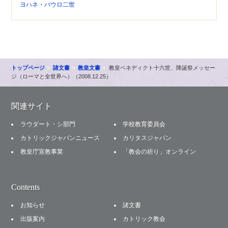
ヨハネ・パウロ二世
トップページ
諸文書
教皇文書
教皇ベネディクト十六世、降誕祭メッセー
ジ（ローマと全世界へ）（2008.12.25）
関連サイト
ラウダート・シ部門
学校教育委員会
カトリックジャパンニュース
カリタスジャパン
教皇庁宣教事業
「教会の祈り」オンライン
Contents
お知らせ
諸文書
出版案内
カトリック教会