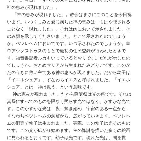
うです。今日、「すべての人々に救いをもたらすわたしたちの
神の恵みが現れました」。
「神の恵みが現れました」。教会はまさにこのことを今日祝
います。いつくしみと愛に満ちた神の恵みは、もはや隠される
ことなく「現れました」。それは肉において示されました。そ
のみ顔を示してくださいました。どこで示されたのでしょう
か。ベツレヘムにおいてです。いつ示されたのでしょうか。皇
帝アウグストゥスのもとで最初の住民登録が行われたときで
す。福音書記者ルカもいっているとおりです。だれが示したの
でしょうか。おとめマリアから生まれたみどりごです。このか
たのうちに救い主である神の恵みが現れました。だから幼子は
「イエホシュア」、すなわちイエスと呼ばれました。「イエホ
シュア」とは「神は救う」という意味です。
神の恵みが現れました。だから降誕祭は光の祭です。それは
真昼にすべてのものを隈なく照らす光ではなく、かすかな光で
す。このかすかな光は、夜、輝き始め、宇宙のある一点から、
すなわちベツレヘムの洞窟から、広がっていきます。ベツレヘ
ムの洞窟で幼子は生まれました。実際、この幼子は光そのもの
です。この光が広がり始めます。主の降誕を描いた多くの絵画
に見られるとおりです。幼子は光です。現れた光は、闇を貫