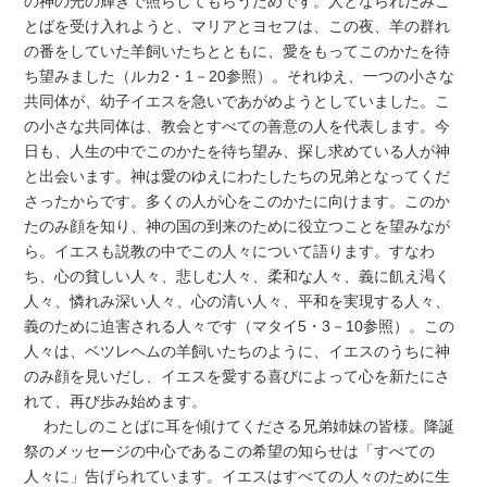
の神の光の輝きで照らしてもらうためです。人となられたみこ
とばを受け入れようと、マリアとヨセフは、この夜、羊の群れ
の番をしていた羊飼いたちとともに、愛をもってこのかたを待
ち望みました（ルカ2・1－20参照）。それゆえ、一つの小さな
共同体が、幼子イエスを急いであがめようとしていました。こ
の小さな共同体は、教会とすべての善意の人を代表します。今
日も、人生の中でこのかたを待ち望み、探し求めている人が神
と出会います。神は愛のゆえにわたしたちの兄弟となってくだ
さったからです。多くの人が心をこのかたに向けます。このか
たのみ顔を知り、神の国の到来のために役立つことを望みなが
ら。イエスも説教の中でこの人々について語ります。すなわ
ち、心の貧しい人々、悲しむ人々、柔和な人々、義に飢え渇く
人々、憐れみ深い人々、心の清い人々、平和を実現する人々、
義のために迫害される人々です（マタイ5・3－10参照）。この
人々は、ベツレヘムの羊飼いたちのように、イエスのうちに神
のみ顔を見いだし、イエスを愛する喜びによって心を新たにさ
れて、再び歩み始めます。
わたしのことばに耳を傾けてくださる兄弟姉妹の皆様。降誕
祭のメッセージの中心であるこの希望の知らせは「すべての
人々に」告げられています。イエスはすべての人々のために生