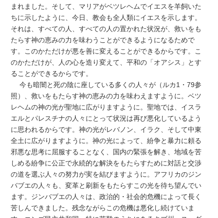
まれました。そして、マリアがベツレヘムでイエスを羊飼いた
ちに示したように、今日、教会も全人類にイエスを示します。
それは、すべての人、すべての人の置かれた状況が、救いをも
たらす神の恵みの力を味わうことができるようになるためで
す。このかただけが悪を善に変えることができるからです。こ
のかただけが、人の心を造り変えて、平和の「オアシス」とす
ることができるからです。
今も暗闇と死の陰に座している多くの人々が（ルカ1・79参
照）、救いをもたらす神の恵みの力を味わえますように。ベツ
レヘムの神の光が聖地に広がりますように。聖地では、イスラ
エルとパレスチナの人々にとって状況は再び悪化しているよう
に思われるからです。神の光がレバノン、イラク、そして中東
全土に広がりますように。神の光によって、紛争と暴力に頼る
邪悪な思考に屈服することなく、国内の緊張を解き、地域を苦
しめる紛争に公正で永続的な解決をもたらすために対話と交渉
の道を選ぶ人々の努力が実を結びますように。アフリカのジン
バブエの人々も、変革と刷新をもたらすこの光を待ち望んでい
ます。ジンバブエの人々は、政治的・社会的危機によって長く
苦しんできました。残念ながらこの危機は悪化し続けていま