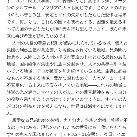
す。コンゴ民主共和国、特に苦難のうちにあるキブ州、スーダ
ンのダルフール、ソマリアの人々も同じです。この人々の終わ
りのない苦しみは、安定と平和の欠如がもたらした悲惨な結果
です。何よりも、これらの国々を初めとする、困難を抱えるす
べての国の子どもたちが神の光を待ち望んでいます。彼らの未
来に再び希望が訪れるためです。
人間の人格の尊厳と権利が踏みにじられている地域。個人と
集団の利己主義が共通善よりも優先されている地域。兄弟間の
憎悪や、人間による人間の搾取が普通のものとなる恐れのある
地域。国内紛争が集団や民族を分裂させ、人々の共存を引き裂
いている地域。テロが被害を与え続けている地域。生存に必要
なものが不足する地域。豊かな国も含めて、人々が、ますます
不安定化する未来に不安を抱いている地域――これらの地域に
降誕の光が輝き、すべての人がまことの連帯精神をもって自分
の役割を果たすよう力づけてくださいますように。すべての人
が自分の利益だけを考えるなら、世界は破滅するほかありませ
ん。
親愛なる兄弟姉妹の皆様。力と無力、進歩と危機、希望と不
安のうちにある、現代のわたしたちの世界にも「救いをもたら
す神の恵みが現れました」（テトス2・11参照）。今日、イエ