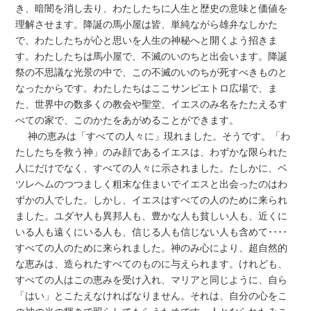
き、暗闇を消し去り、わたしたちに人生と歴史の意味と価値を
理解させます。降誕の馬小屋は皆、単純ながら雄弁なしかた
で、わたしたちが心と思いを人生の神秘へと開くよう招きま
す。わたしたちは馬小屋で、不滅のいのちと出会います。降誕
祭の不思議な光景の中で、この不滅のいのちが死すべきものと
なったからです。わたしたちはここサンピエトロ広場で、ま
た、世界中の数多くの教会や聖堂、イエスのみ名をたたえるす
べての家で、このかたをあがめることができます。
神の恵みは「すべての人々に」現れました。そうです。「わ
たしたちを救う神」のみ顔であるイエスは、わずかな限られた
人にだけでなく、すべての人々に示されました。たしかに、ベ
ツレヘムのつつましく粗末な住まいでイエスと出会ったのはわ
ずかの人でした。しかし、イエスはすべての人のために来られ
ました。ユダヤ人も異邦人も、豊かな人も貧しい人も、近くに
いる人も遠くにいる人も、信じる人も信じない人も含めて････
すべての人のために来られました。神のみ心により、超自然的
な恵みは、造られたすべてのものに与えられます。けれども、
すべての人はこの恵みを受け入れ、マリアと同じように、自ら
「はい」とこたえなければなりません。それは、自分の心をこ