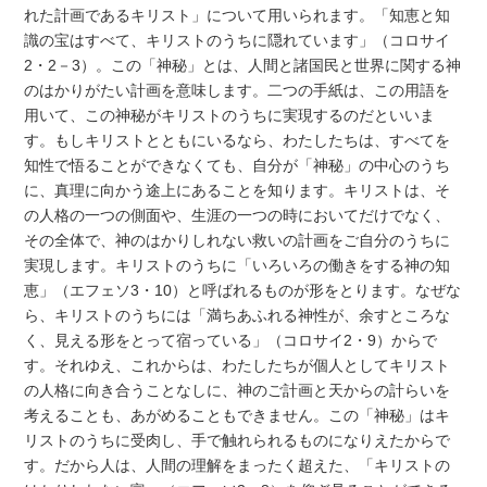
れた計画であるキリスト」について用いられます。「知恵と知
識の宝はすべて、キリストのうちに隠れています」（コロサイ
2・2－3）。この「神秘」とは、人間と諸国民と世界に関する神
のはかりがたい計画を意味します。二つの手紙は、この用語を
用いて、この神秘がキリストのうちに実現するのだといいま
す。もしキリストとともにいるなら、わたしたちは、すべてを
知性で悟ることができなくても、自分が「神秘」の中心のうち
に、真理に向かう途上にあることを知ります。キリストは、そ
の人格の一つの側面や、生涯の一つの時においてだけでなく、
その全体で、神のはかりしれない救いの計画をご自分のうちに
実現します。キリストのうちに「いろいろの働きをする神の知
恵」（エフェソ3・10）と呼ばれるものが形をとります。なぜな
ら、キリストのうちには「満ちあふれる神性が、余すところな
く、見える形をとって宿っている」（コロサイ2・9）からで
す。それゆえ、これからは、わたしたちが個人としてキリスト
の人格に向き合うことなしに、神のご計画と天からの計らいを
考えることも、あがめることもできません。この「神秘」はキ
リストのうちに受肉し、手で触れられるものになりえたからで
す。だから人は、人間の理解をまったく超えた、「キリストの