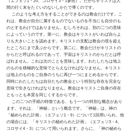
（エフェソ1・20、コロサイ3・1参照）。だからキリストは人
間の行く末をたぐいのないしかたで導くのです。
このような考え方をすることができるのは教会だけです。こ
れは、教会が自分に属するものでないものを不当にも自分のも
のとするわけではありません。むしろそれは、別の二つの意味
によっていうのです。第一に、教会はキリストがいわば自らよ
りも大きいことを認めます。キリストの支配は教会の境を超え
たところにまで及ぶからです。第二に、教会だけがキリストの
からだと呼ばれるのであって、宇宙はキリストのからだとは呼
ばれません。これは次のことを意味します。わたしたちは地上
のものを積極的な意味でとらえなければなりません。キリスト
は地上のものをご自身のうちに再び一つにまとめるからです。
同時にわたしたちは自分たちの教会という特別な存在を完全な
意味で生きなければなりません。教会はキリストご自身の存在
ともっとも本質を同じくするからです。
この二つの手紙の特徴である、もう一つの特別な概念があり
ます。それは、「神秘」という概念です。「神秘」は、神の
「秘められた計画」（エフェソ1・9）について1回用いられ、他
の場合には、「キリストの秘められた計画」（エフェソ3・4、
コロサイ4・3）について用いられます。さらに、「神の秘めら