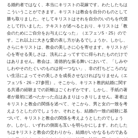
る婚約者ではなく、本当にキリストの花嫁です。わたしたちは
こういうことができます。キリストは教会を自分のものとして
勝ち取りました。そしてキリストはそれを自分のいのちを代償
として行いました。テキストが述べるとおり、キリストは「教
会のためにご自分をお与えになった」（エフェソ5・25）ので
す。これ以上に大きな愛の表し方があるでしょうか。しかし、
さらにキリストは、教会の美しさに心を寄せます。キリストが
心を寄せる美しさは、洗礼によってすでに得られたものだけで
はありません。教会は、道徳的な振る舞いにおいて、「しみや
しわやそのたぐいのものは何一つない」、非の打ちどころのな
い生活によってその美しさを成長させなければなりません（エ
フェソ5・26－27参照）。そこから、キリスト教的結婚に関す
る共通の経験までの距離はごくわずかです。しかし、手紙の著
者が最初に述べたかった点はあまりはっきりしません。著者は
キリストと教会の関係を述べて、そこから、男と女の一致を考
えようとしたのでしょうか。それとも、結婚の一致の経験に基
づいて、キリストと教会の関係を考えようとしたのでしょう
か。しかし、いずれの側面も互いを明らかにします。わたした
ちはキリストと教会の交わりから、結婚がいかなるものである