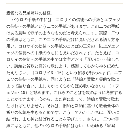
親愛なる兄弟姉妹の皆様。
パウロの手紙の中には、コロサイの信徒への手紙とエフェソ
の信徒への手紙という二つの手紙があります。この二つの手紙
はある意味で双子のようなものだと考えられます。実際、二つ
の手紙はともに、この二つの手紙だけに見いだされる語り方を
用い、コロサイの信徒への手紙のことばの三分の一以上がエフ
ェソの信徒への手紙のうちにも見いだされます。たとえば、コ
ロサイの信徒への手紙の中では文字どおり「互いに････諭し合
い、詩編と賛歌と霊的な歌により、感謝して心から神をほめた
たえなさい」（コロサイ3・16）という招きが行われます。エフ
ェソの信徒への手紙も、同じように「詩編と賛歌と霊的な歌に
よって語り合い、主に向かって心からほめ歌いなさい」（エフ
ェソ5・19）と勧めます。これらのことばを次のように考察する
ことができます。心から、また声に出して、詩編と賛歌で歌わ
なければなりません。それは、旧約と新約に基づく教会全体の
祈りの伝統を生きるためです。こうしてわたしたちは、互いに
結ばれ、また神と結ばれることを学びます。さらに、二つの手
紙にはともに、他のパウロの手紙にはない、いわゆる「家庭