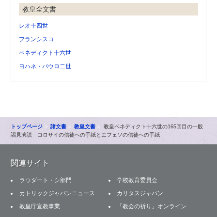
教皇全文書
レオ十四世
フランシスコ
ベネディクト十六世
ヨハネ・パウロ二世
トップページ
諸文書
教皇文書
教皇ベネディクト十六世の165回目の一般
謁見演説 コロサイの信徒への手紙とエフェソの信徒への手紙
関連サイト
ラウダート・シ部門
学校教育委員会
カトリックジャパンニュース
カリタスジャパン
教皇庁宣教事業
「教会の祈り」オンライン