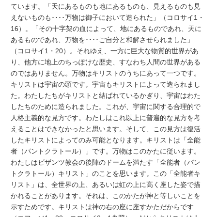
ています。「天にあるものも地にあるものも、見えるものも見
えないものも････万物は御子において造られた」（コロサイ1・
16）。「その十字架の血によって、地にあるものであれ、天に
あるものであれ、万物を････ご自分と和解させられました」
（コロサイ1・20）。それゆえ、一方に巨大な物質的世界があ
り、他方に地上のちっぽけな歴史、すなわち人間の世界がある
のではありません。万物はキリストのうちにあって一つです。
キリストは宇宙の頭です。宇宙もキリストによって造られまし
た。わたしたちがキリストと結ばれているかぎり、宇宙はわた
したちのために造られました。これが、宇宙に関する合理的で
人格主義的な見方です。わたしはこれ以上に普遍的な見方を考
えることはできなかったと思います。そして、この見方は復活
したキリストによってのみ可能となります。キリストは「全能
者（パントクラトール）」です。万物はこのかたに従います。
わたしはビザンツ教会の後陣のドームを満たす「全能者（パン
トクラトール）キリスト」のことを思います。この「全能者キ
リスト」は、全世界の上、あるいは虹の上に高く座した姿で描
かれることがあります。それは、このかたが神と等しいことを
示すためです。キリストは神の右の座に座すかただからです