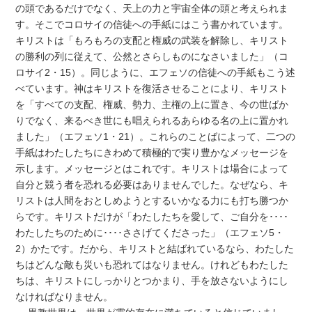
の頭であるだけでなく、天上の力と宇宙全体の頭と考えられま
す。そこでコロサイの信徒への手紙にはこう書かれています。
キリストは「もろもろの支配と権威の武装を解除し、キリスト
の勝利の列に従えて、公然とさらしものになさいました」（コ
ロサイ2・15）。同じように、エフェソの信徒への手紙もこう述
べています。神はキリストを復活させることにより、キリスト
を「すべての支配、権威、勢力、主権の上に置き、今の世ばか
りでなく、来るべき世にも唱えられるあらゆる名の上に置かれ
ました」（エフェソ1・21）。これらのことばによって、二つの
手紙はわたしたちにきわめて積極的で実り豊かなメッセージを
示します。メッセージとはこれです。キリストは場合によって
自分と競う者を恐れる必要はありませんでした。なぜなら、キ
リストは人間をおとしめようとするいかなる力にも打ち勝つか
らです。キリストだけが「わたしたちを愛して、ご自分を････
わたしたちのために････ささげてくださった」（エフェソ5・
2）かたです。だから、キリストと結ばれているなら、わたした
ちはどんな敵も災いも恐れてはなりません。けれどもわたした
ちは、キリストにしっかりとつかまり、手を放さないようにし
なければなりません。