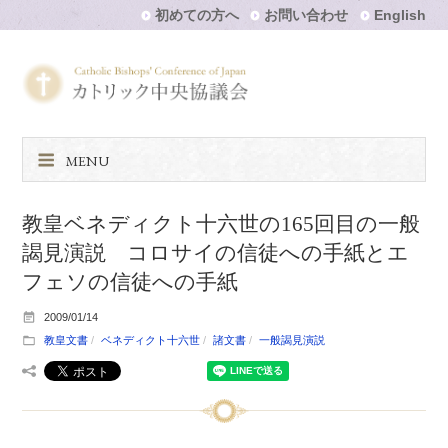
初めての方へ
お問い合わせ
English
MENU
教皇ベネディクト十六世の165回目の一般
謁見演説 コロサイの信徒への手紙とエ
フェソの信徒への手紙
2009/01/14
教皇文書
ベネディクト十六世
諸文書
一般謁見演説