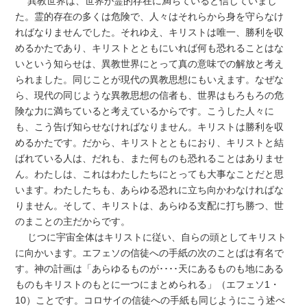
異教世界は、世界が霊的存在に満ちていると信じていまし
た。霊的存在の多くは危険で、人々はそれらから身を守らなけ
ればなりませんでした。それゆえ、キリストは唯一、勝利を収
めるかたであり、キリストとともにいれば何も恐れることはな
いという知らせは、異教世界にとって真の意味での解放と考え
られました。同じことが現代の異教思想にもいえます。なぜな
ら、現代の同じような異教思想の信者も、世界はもろもろの危
険な力に満ちていると考えているからです。こうした人々に
も、こう告げ知らせなければなりません。キリストは勝利を収
めるかたです。だから、キリストとともにおり、キリストと結
ばれている人は、だれも、また何ものも恐れることはありませ
ん。わたしは、これはわたしたちにとっても大事なことだと思
います。わたしたちも、あらゆる恐れに立ち向かわなければな
りません。そして、キリストは、あらゆる支配に打ち勝つ、世
のまことの主だからです。
じつに宇宙全体はキリストに従い、自らの頭としてキリスト
に向かいます。エフェソの信徒への手紙の次のことばは有名で
す。神の計画は「あらゆるものが････天にあるものも地にある
ものもキリストのもとに一つにまとめられる」（エフェソ1・
10）ことです。コロサイの信徒への手紙も同じようにこう述べ