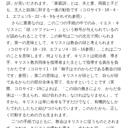
訓」が見いだされます。「家庭訓」とは、夫と妻、両親と子ど
も、主人と奴隷に対する一連の勧告です（コロサイ3・18－4・
1、エフェソ5・22－6・9をそれぞれ参照）。
さらに重要なのは、この二つの手紙の中でのみ、イエス・キ
リストに「頭（ケファレー）」という称号が与えられているの
が認められることです。この称号は二つの次元で用いられま
す。第一の意味として、キリストは教会の頭と考えられます
（コロサイ2・18－19、エフェソ4・15－16参照）。これは二つ
のことを意味します。何よりもまず、キリストは統治者、導き
手、キリスト教共同体を指導者また主として指導する責任を負
うかたです（コロサイ1・18「御子はそのからだである教会の頭
です」参照）。第二の意味は、キリストが頭として、自らが頭
であるからだの部分全体を育て、生かすということです（実
際、コロサイ2・19によれば、「この頭の働きにより、からだ全
体は････支えられ、結び合わされ」なければなりません）。で
すから、キリストは単に命令を下すだけでなく、有機的なしか
たでわたしたちと結びつけられています。このかたから、正し
く行動するための力も生まれます。
二つの手紙ではともに、教会はキリストに従うものとされま
す。それは、キリストの優れた導き――すなわち掟――に従