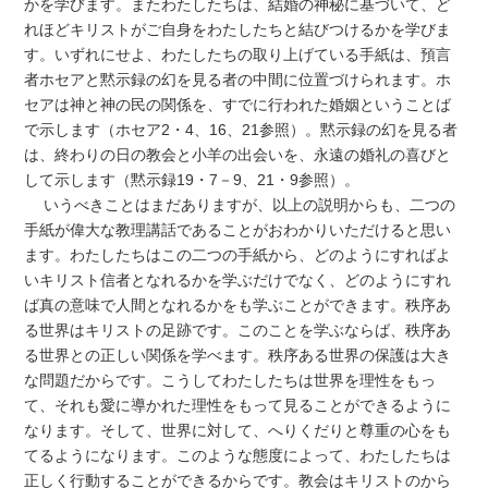
かを学びます。またわたしたちは、結婚の神秘に基づいて、ど
れほどキリストがご自身をわたしたちと結びつけるかを学びま
す。いずれにせよ、わたしたちの取り上げている手紙は、預言
者ホセアと黙示録の幻を見る者の中間に位置づけられます。ホ
セアは神と神の民の関係を、すでに行われた婚姻ということば
で示します（ホセア2・4、16、21参照）。黙示録の幻を見る者
は、終わりの日の教会と小羊の出会いを、永遠の婚礼の喜びと
して示します（黙示録19・7－9、21・9参照）。
いうべきことはまだありますが、以上の説明からも、二つの
手紙が偉大な教理講話であることがおわかりいただけると思い
ます。わたしたちはこの二つの手紙から、どのようにすればよ
いキリスト信者となれるかを学ぶだけでなく、どのようにすれ
ば真の意味で人間となれるかをも学ぶことができます。秩序あ
る世界はキリストの足跡です。このことを学ぶならば、秩序あ
る世界との正しい関係を学べます。秩序ある世界の保護は大き
な問題だからです。こうしてわたしたちは世界を理性をもっ
て、それも愛に導かれた理性をもって見ることができるように
なります。そして、世界に対して、へりくだりと尊重の心をも
てるようになります。このような態度によって、わたしたちは
正しく行動することができるからです。教会はキリストのから