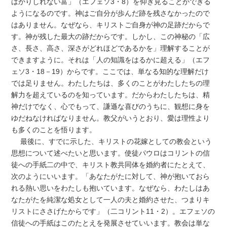
はかりしれない富」（エフェソ3・8）を仰ぎ見ることができる
ようになるのです。神はご自分が歩んだ跡を残さなかったので
はありません。なぜなら、キリストご自身が神の足跡だからで
す。神が残した最大の跡だからです。しかし、この神秘の「広
さ、長さ、高さ、深さがどれほどであるかを」理解することが
できますように。それは「人の知識をはるかに超える」（エフ
ェソ3・18－19）からです。ここでは、単なる知的な理解だけ
では足りません。わたしたちは、多くのことがわたしたちの理
解力を超えているのを知っています。だからわたしたちは、精
神だけでなく、心でもって、謙遜な喜びのうちに、観想に身を
ゆだねなければなりません。教父がいうとおり、愛は理性より
も多くのことを悟ります。
最後に、すでに示した、キリストの花嫁としての教会という
思想について述べたいと思います。使徒パウロはコリントの信
徒への手紙二の中で、キリスト教共同体を婚約者にたとえて、
次のようにいいます。「あなたがたに対して、神が抱いておら
れる熱い思いをわたしも抱いています。なぜなら、わたしはあ
なたがたを純潔な処女として一人の夫と婚約させた、つまりキ
リストにささげたからです」（二コリント11・2）。エフェソの
信徒への手紙はこのたとえを発展させていいます。教会は単な