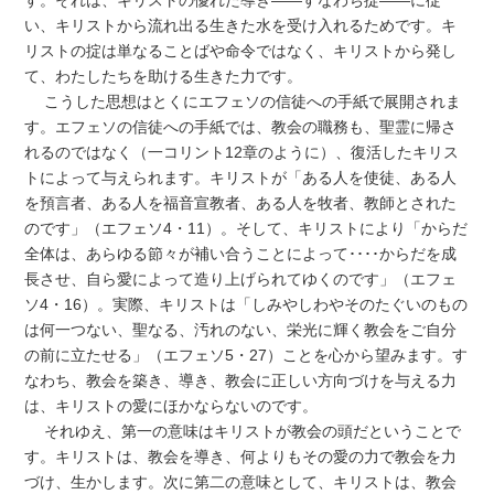
い、キリストから流れ出る生きた水を受け入れるためです。キ
リストの掟は単なることばや命令ではなく、キリストから発し
て、わたしたちを助ける生きた力です。
こうした思想はとくにエフェソの信徒への手紙で展開されま
す。エフェソの信徒への手紙では、教会の職務も、聖霊に帰さ
れるのではなく（一コリント12章のように）、復活したキリス
トによって与えられます。キリストが「ある人を使徒、ある人
を預言者、ある人を福音宣教者、ある人を牧者、教師とされた
のです」（エフェソ4・11）。そして、キリストにより「からだ
全体は、あらゆる節々が補い合うことによって････からだを成
長させ、自ら愛によって造り上げられてゆくのです」（エフェ
ソ4・16）。実際、キリストは「しみやしわやそのたぐいのもの
は何一つない、聖なる、汚れのない、栄光に輝く教会をご自分
の前に立たせる」（エフェソ5・27）ことを心から望みます。す
なわち、教会を築き、導き、教会に正しい方向づけを与える力
は、キリストの愛にほかならないのです。
それゆえ、第一の意味はキリストが教会の頭だということで
す。キリストは、教会を導き、何よりもその愛の力で教会を力
づけ、生かします。次に第二の意味として、キリストは、教会