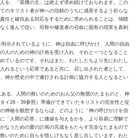
人を、「収穫の主」は絶えず求め続けておられます。この
てのキリスト者が神への信頼のうちに成長するよう祈らな
責任と確信ある対応をするために求められることは、傾聴
なく進んで従い、司祭や修道者の召命に固有の現実を真剣
明示されているように、神は自由に呼びかけ、人間の自由
の人のための神の計画を受け入れ、それと一つとなること
めているのです。それはまた、わたしたちより先にわたし
入れるという応答であると共に、召し出された者として、
、神が歴史の中で遂行される計画に協力する人となるとい
。
ある、人間の救いのためのおん父の無償のたまものと、神
タイ26・39参照）準備ができていたキリストの完全性と従
の神秘を観想するならば、どのように「神の呼びかけを信
に「人間の応答」に価値を与えるかを、より容易に理解で
がなうための愛の計画の完成をもたらす完全なたまもので
救いのために自らを惜しげもなく差し出しています。わた