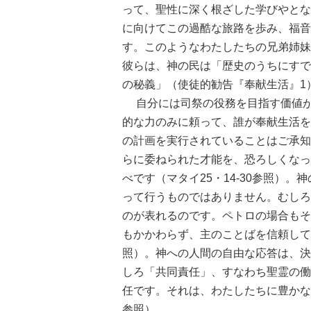
って、聖性に深く根ざした学びやとな
に向けてこの過酷な旅路を歩み、福音
す。このようなわたしたちの兄弟姉妹
彼らは、神の民は「歴史のうちにすで
の秘義」（使徒的勧告『奉献生活』1
自分には司祭の役務を目指す価値が
的な力のみに頼って、誰が奉献生活を
の計画を実行されていることはご承知
らに委ねられた才能を、恐ろしくなっ
べです（マタイ25・14-30参照）
って行うものではありません。むしろ
のが表れるのです。ペトロの場合もそ
もかかわらず、主のことばを信頼して
照）。神への人間の自由な応答は、決
しろ「共同責任」、すなわち聖霊の働
任です。それは、わたしたちに豊かな
参照）。