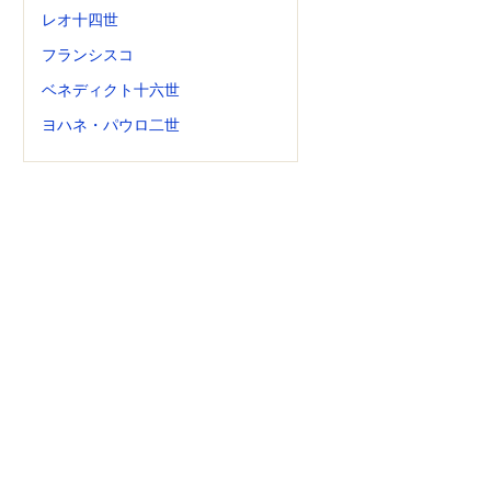
レオ十四世
フランシスコ
ベネディクト十六世
ヨハネ・パウロ二世