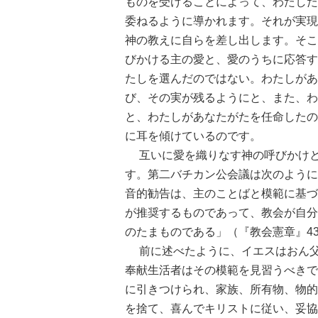
ものを受けることによって、わたした
委ねるように導かれます。それが実現
神の教えに自らを差し出します。そこ
びかける主の愛と、愛のうちに応答す
たしを選んだのではない。わたしがあ
び、その実が残るようにと、また、わ
と、わたしがあなたがたを任命したの
に耳を傾けているのです。
互いに愛を織りなす神の呼びかけと
す。第二バチカン公会議は次のように
音的勧告は、主のことばと模範に基づ
が推奨するものであって、教会が自分
のたまものである」（『教会憲章』4
前に述べたように、イエスはおん父
奉献生活者はその模範を見習うべきで
に引きつけられ、家族、所有物、物的
を捨て、喜んでキリストに従い、妥協