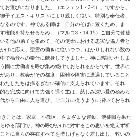
てお選びになりました」（エフェソ1・3-4）。ですから、
御子イエス・キリストにより親しく従い、特別な奉仕者、
なるのです。神である師は「自分のそばに置くため、ま
権能を持たせるため」（マルコ3・14-15）ご自分で使徒
いる他の弟子を集めて、その使命における忠実な協力者と
かけに応え、聖霊の働きに従いつつ、はかりしれない数の
中で福音への奉仕に献身してきました。神に感謝いたしま
う園に労働者を呼び集め続けておられるからです。世界に
があり、教会がその都度、困難や障害に遭遇していること
わたしたちは揺るぎない確信に支えられています。それ
的な完成に向けて力強く導く主は、慈しみ深い愛の秘めら
代から自由に人を選び、ご自分に従うように招いておられ
きことは、家庭、小教区、さまざまな運動、使徒職を果た
らゆる部門で、神の呼びかけに対するこの思いを絶えず祈
ことに自らの存在すべてを惜しげもなく差し出し、救いの