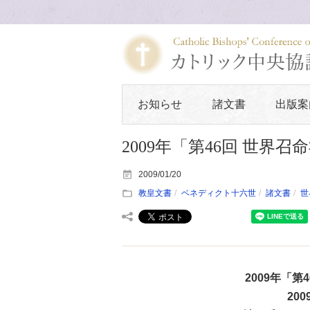
お知らせ
諸文書
出版案
2009年「第46回 世界
2009/01/20
教皇文書
ベネディクト十六世
諸文書
世
2009年「
20