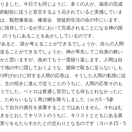
りました。今日でも同じように、多くの人が、福音の完成
的勧告に従うと宣言するよう召されていると実感していま
は、観想修道会、修道会、使徒的生活の会の中にいます。
に現存しているが天において完成されることになる神の国
）のうちにあることをあかししているのです。
あると、誰が考えることができるでしょうか。自らの人間
送ることができるでしょうか。神が率先してご自身の救い
かと思いますが、改めてもう一度繰り返します。人間は自
て地の中に隠しておくような、臆病で取るに足らないしも
。神の呼びかけに対する人間の応答は、そうした人間の私情に従
、主の招きに進んで従うことのうちに、人間の応答そのも
うでした。ペトロは夜通し苦労しても何もとれなかったに
、ためらいもなく再び網を降ろしました（ルカ5・5参
して自分の責任を放棄することではありません。それはむ
きをとおしてキリストのうちに、キリストとともにある責
実りをもたらすかたとの交わりとなるのです（ヨハネ15・5