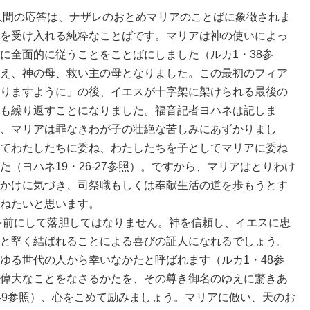
間の応答は、ナザレのおとめマリアのことばに象徴されま
を受け入れる純粋なことばです。マリアは神の使いによっ
に全面的に従うことをことばにしました（ルカ1・38参
え、神の母、救い主の母となりました。この最初のフィア
りますように」の後、イエスが十字架に架けられる最後の
も繰り返すことになりました。福音記者ヨハネは記しま
、マリアは罪なきわが子の壮絶な苦しみにあずかりまし
てわたしたちに委ね、わたしたちを子としてマリアに委ね
（ヨハネ19・26-27参照）。ですから、マリアはとりわけ
かけに気づき、司祭職もしくは奉献生活の道を歩もうとす
ねたいと思います。
前にして落胆してはなりません。神を信頼し、イエスに忠
と堅く結ばれることによる喜びの証人になれるでしょう。
ゆる世代の人から幸いなかたと呼ばれます（ルカ1・48参
偉大なことをなさるかたを、その尊き御名のゆえに驚きあ
49参照）、心をこめて励みましょう。マリアに倣い、天のお