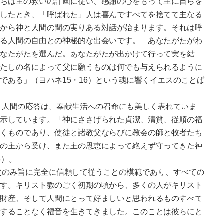
ちは主の救いの計画に従い、感謝の心をもって主に自らを
したとき、「呼ばれた」人は喜んですべてを捨てて主なる
から神と人間の間の実りある対話が始まります。それは呼
る人間の自由との神秘的な出会いです。「あなたがたがわ
なたがたを選んだ。あなたがたが出かけて行って実を結
たしの名によって父に願うものは何でも与えられるように
である」（ヨハネ15・16）という魂に響くイエスのことば
人間の応答は、奉献生活への召命にも美しく表れていま
示しています。「神にささげられた貞潔、清貧、従順の福
くものであり、使徒と諸教父ならびに教会の師と牧者たち
の主から受け、また主の恩恵によって絶えず守ってきた神
3）。
のみ旨に完全に信頼して従うことの模範であり、すべての
す。キリスト教のごく初期の頃から、多くの人がキリスト
財産、そして人間にとって好ましいと思われるものすべて
することなく福音を生きてきました。このことは彼らにと