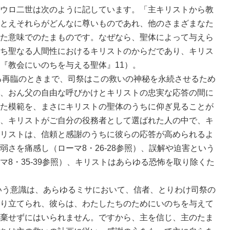
ウロ二世は次のように記しています。「主キリストから教
とえそれらがどんなに尊いものであれ、他のさまざまなた
た意味でのたまものです。なぜなら、聖体によって与えら
ち聖なる人間性におけるキリストのからだであり、キリス
『教会にいのちを与える聖体』11）。
再臨のときまで、司祭はこの救いの神秘を永続させるため
、おん父の自由な呼びかけとキリストの忠実な応答の間に
た模範を、まさにキリストの聖体のうちに仰ぎ見ることが
、キリストがご自分の役務者として選ばれた人の中で、キ
リストは、信頼と感謝のうちに彼らの応答が高められるよ
さを痛感し（ローマ8・26-28参照）、誤解や迫害という
8・35-39参照）、キリストはあらゆる恐怖を取り除くた
う意識は、あらゆるミサにおいて、信者、とりわけ司祭の
り立てられ、彼らは、わたしたちのためにいのちを与えて
棄せずにはいられません。ですから、主を信じ、主のたま