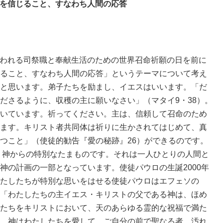
を信じること、すなわち人間の応答
に祝われる司祭職と奉献生活のための世界召命祈願の日を前に
ること、すなわち人間の応答」というテーマについて考え
と思います。弟子たちを励まし、イエスはいいます。「だ
ださるように、収穫の主に願いなさい」（マタイ9・38）。
いています。祈ってください。主は、信頼して召命のため
ます。キリスト者共同体は祈りに生かされてはじめて、真
つこと」（使徒的勧告『愛の秘跡』26）ができるのです。
神からの特別なたまものです。それは一人ひとりの人間と
神の計画の一部となっています。使徒パウロの生誕2000年
たしたちが特別な思いをはせる使徒パウロはエフェソの
「わたしたちの主イエス・キリストの父である神は、ほめ
たちをキリストにおいて、天のあらゆる霊的な祝福で満た
、神はわたしたちを愛して、ご自分の前で聖なる者、汚れ