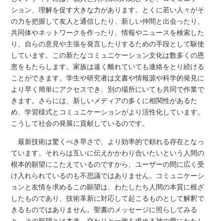
ション、理解を促す大きな力があります。とくに若い人々がそ
の力を把握して友人と通信したり、新しい仲間と出会ったり、
共同体やネットワークを作ったり、情報やニュースを検索した
り、自らの意見や主張を発言したりするための手段として駆使
しています。この新たなコミュニケーション文化は数多くの恩
恵をもたらします。家族は遠く離れていても連絡をとり続ける
ことができます。学生や研究者は文書や情報源や科学的発見に
より早く簡単にアクセスでき、別の場所にいても共同で作業で
きます。さらには、新しいメディアの多くに相関性があるた
め、学習様式とコミュニケーションがより活性化しています。
こうして社会の発展に貢献しているのです。
最新技術は驚くべき早さで、より効率的で頼れる存在となっ
ています。それらは互いに伝えかかわり合いたいという人間の
根本的願望にこたえているのですから、ユーザーの間に広く受
け入れられているのも不思議ではありません。コミュニケーシ
ョンと友情を求めるこの願望は、わたしたち人間の本質に根ざ
したものであり、技術革新に対応して起こるものとして解釈で
きるものではありません。聖書のメッセージに照らしてみる