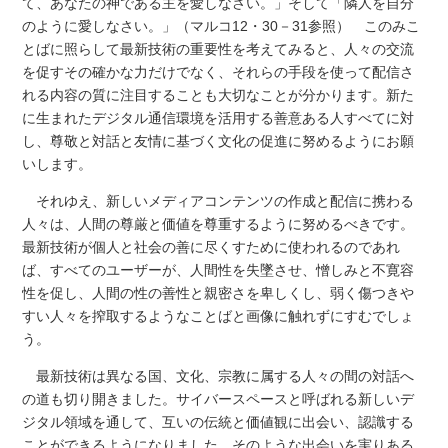
て、あなたの神である主を愛しなさい。」そして「隣人を自分
のように愛しなさい。」（マルコ12・30－31参照） このみこ
とばに照らして最新技術の重要性を考えてみると、人々の交流
を促すその確かな力だけでなく、それらの手段を使って配信さ
れる内容の質に注目することも大切なことが分かります。新た
に生まれたデジタル通信環境を活用する善意ある人すべてに対
し、尊敬と対話と友情に基づく文化の促進に努めるようにお願
いします。
それゆえ、新しいメディアコンテンツの作成と配信に携わる
人々は、人間の尊厳と価値を尊重するように努めるべきです。
最新技術が個人と社会の善に尽くすために使われるのであれ
ば、すべてのユーザーが、人間性を失墜させ、憎しみと不寛容
性を促し、人間の性の善性と親密さを卑しくし、弱く傷つきや
すい人々を搾取するようなことばと画像に触れずにすむでしょ
う。
最新技術は異なる国、文化、宗教に属する人々の間の対話へ
の道も切り開きました。サイバースペースと呼ばれる新しいデ
ジタル領域を通して、互いの伝統と価値観に出会い、認識する
ことができるようになりました。そのような出会いを実りある