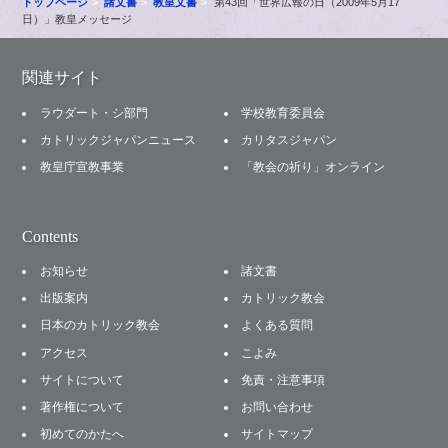
トップページ
諸文書
教皇文書
第43回「世界広報の日（2009年5月17
日）」教皇メッセージ
関連サイト
ラウダート・シ部門
学校教育委員会
カトリックジャパンニュース
カリタスジャパン
教皇庁宣教事業
「教会の祈り」オンライン
Contents
お知らせ
諸文書
出版案内
カトリック教会
日本のカトリック教会
よくある質問
アクセス
こよみ
サイトについて
免責・注意事項
著作権について
お問い合わせ
初めてのかたへ
サイトマップ