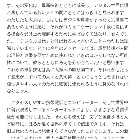
す。その変化は、最新技術とともに成長し、デジタル世界に慣
れ親しんでいる若い人々の間にとくにはっきりと見られます。
わたしたち大人は、しばしばデジタル世界がまったく別世界で
あるかのように感じ、それがコミュニケーション手段に提供す
る機会を受け止め理解するために学ばなくてはなりませんでし
た。「デジタル世代」と呼ばれる人々がいることをわたしは認
識しています。とくに今年のメッセージでは、最新技術が人間
の理解と連帯を促すために使われたときのはかりしれない可能
性について、彼らとともに考えを分かち合いたいと思います。
これらの最新技術は真に人類への贈り物です。それらがもたら
す恩恵が、すべての人々と共同体、とくにもっとも恵まれない
傷つきやすい人々のために確実に使われるように努めなければ
なりません。
アクセスしやすい携帯電話とコンピューター、そして世界中
に普及浸透しているインターネットにより、さまざまな通信手
段が可能になりました。それらを使えば、文字と画像をほとん
ど瞬時に、はるか遠く世界の果てまで伝達できます。それは、
旧世代の人々には想像すらできなかったことでしょう。この新
しいメディアには、個人と共同体間の結びつき、コミュニケー