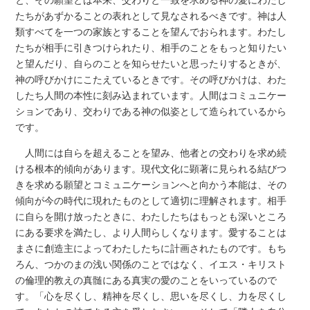
と、その願望とは本来、交わりと一致を求める神の愛にわたし
たちがあずかることの表れとして見なされるべきです。神は人
類すべてを一つの家族とすることを望んでおられます。わたし
たちが相手に引きつけられたり、相手のことをもっと知りたい
と望んだり、自らのことを知らせたいと思ったりするときが、
神の呼びかけにこたえているときです。その呼びかけは、わた
したち人間の本性に刻み込まれています。人間はコミュニケー
ションであり、交わりである神の似姿として造られているから
です。
人間には自らを超えることを望み、他者との交わりを求め続
ける根本的傾向があります。現代文化に顕著に見られる結びつ
きを求める願望とコミュニケーションへと向かう本能は、その
傾向が今の時代に現れたものとして適切に理解されます。相手
に自らを開け放ったときに、わたしたちはもっとも深いところ
にある要求を満たし、より人間らしくなります。愛することは
まさに創造主によってわたしたちに計画されたものです。もち
ろん、つかのまの浅い関係のことではなく、イエス・キリスト
の倫理的教えの真髄にある真実の愛のことをいっているので
す。「心を尽くし、精神を尽くし、思いを尽くし、力を尽くし