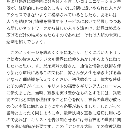
をより迅速に効率的に分ち合える新しいコミュニケーション手
段が、経済的にも社会的にもすでに片隅に追いやられた人々が
アクセスできないように構築されているとしたら、あるいは、
人々を結びつけ情報を提供するサービスにおいて発展しつつあ
る新しいネットワークから貧しい人々を遠ざけ、結局は格差を
広げるだけの結果をもたらすのであれば、それは人類の未来に
悲劇を招くでしょう。
このメッセージを締めくくるにあたり、とくに若いカトリッ
ク信者の皆さんがデジタル世界に信仰をあかしするように励ま
したいと思います。兄弟姉妹の皆さん、通信と情報の技術を伴
う新たな環境にあるこの文化に、皆さんが人生を築き上げる基
となった価値観を伝えてください。初代教会では、偉大な使徒
とその弟子がイエス・キリストの福音をギリシア人とローマ人
に伝えました。当時、宣教を実り豊かなものとするには、異教
徒の文化と習慣を理解することに心を配り、福音の真理が彼ら
の心と本質に触れるようにする必要がありました。したがって
当時とまったく同じように今、最新技術を宣教に適切に用いる
のであれば、キリストを告げ知らせるには最新技術の世界に関
する深い知識が必要です。この「デジタル大陸」での宣教活動