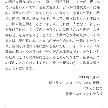
の責任を担うのはまさに、新しい通信手段にごく自然に親しん
でいる若い人々です。若者の皆さん、どうか同世代の人々に熱
心に福音を告げ知らせてください。皆さんには彼らの恐れ、希
望、願望、失望が分かります。そして、彼らにもっともすばら
しい贈り物を贈ることができます。それは、人となり、苦しみ
を受けて死に、すべての人を救うために復活された神の「よき
知らせ」を分かち合うことです。人間の心が求め続けている世
界とは、愛が貫かれ、たまものが分ち合われ、一致がもたらさ
れ、自由が真理のうちに意味を見いだし、アイデンティティが
尊重に基づく交わりの中で見いだされる世界です。わたしたち
の信仰はこれらの期待にこたえることができます。皆さんがそ
の案内人となられますように。祈りと祝福のうちに教皇は皆さ
んとともにいます。
2009年1月24日
聖フランシスコ・サレジオの祝日に
バチカンにて
教皇ベネディクト十六世