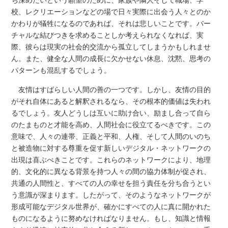
ち深めたいという願望のために、家族や隣人そして職場、学
校、レクリエーションなどの場で日々実際に出会う人々とのか
かわりが犠牲になるのであれば、それは悲しいことです。バー
チャルな結びつきを求めることしか考えられなくなれば、実
際、彼らは現実の社会的交流から孤立してしまうかもしれませ
ん。また、健全な人間の成長に欠かせない休息、沈黙、思考の
パターンも混乱するでしょう。
友情はすばらしい人間の善の一つです。しかし、友情の目的
がそれ自体にあると解釈されるなら、その根本的価値は失われ
るでしょう。友人どうしは互いに助け合い、励まし合って自ら
のたまものと才能を高め、人間社会に役立てるべきです。この
意味で、人々の連帯、正義と平和、人権、そして人間のいのち
と被造物に対する尊重を促す新しいデジタル・ネットワークの
出現は喜ぶべきことです。これらのネットワークにより、地理
的、文化的に異なる背景を持つ人々の間の協力体制が促され、
共通の人間性と、すべての人の幸せを担う責任を分ち合うとい
う意識が深まります。したがって、そのようなネットワークが
形成可能なデジタル世界が、確かにすべての人に真に開かれた
ものになるように努めなければなりません。もし、知識と情報