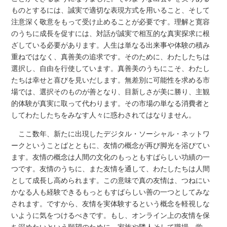
ものとするには、誠実で適切な表現方式を用いること、そして
注意深く敬意をもって受け止めることが必要です。理解と寛容
のうちに成長を促すには、対話が誠実で相互的な真実探求に根
ざしている必要があります。人生は単なる出来事や体験の積み
重ねではなく、真善美の追求です。そのために、わたしたちは
選択し、自由を行使しています。真善美のうちにこそ、わたし
たちは幸せと喜びを見いだします。無差別に可能性を求める市
場では、選択そのものが善となり、目新しさが美に勝り、主観
的体験が真実に取って代わります。その市場の単なる消費者と
してわたしたちをみなす人々に惑わされてはなりません。
ここ数年、新たに出現したデジタル・ソーシャル・ネットワ
ークということばとともに、友情の概念が再び脚光を浴びてい
ます。友情の概念は人間の文化のもっともすばらしい功績の一
つです。友情のうちに、また友情を通して、わたしたちは人間
として成長し高められます。この意味で真の友情は、つねにい
かなる人も経験できるもっともすばらしい善の一つとしてみな
されます。ですから、友情を実体験するという概念を軽視しな
いように気をつけるべきです。もし、オンライン上の友情を保