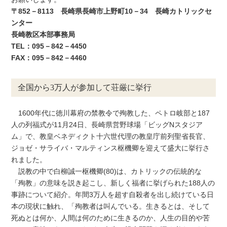
〒852－8113 長崎県長崎市上野町10－34 長崎カトリックセ
ンター
長崎教区本部事務局
TEL：095－842－4450
FAX：095－842－4460
全国から3万人が参加して荘厳に挙行
1600年代に徳川幕府の禁教令で殉教した、ペトロ岐部と187
人の列福式が11月24日、長崎県営野球場「ビッグNスタジア
ム」で、教皇ベネディクト十六世代理の教皇庁前列聖省長官、
ジョゼ・サライバ・マルティンス枢機卿を迎えて盛大に挙行さ
れました。
説教の中で白柳誠一枢機卿(80)は、カトリックの伝統的な
「殉教」の意味を説き起こし、新しく福者に挙げられた188人の
事跡について紹介。年間3万人を超す自殺者を出し続けている日
本の現状に触れ、「殉教者は叫んでいる。生きるとは、そして
死ぬとは何か、人間は何のために生きるのか、人生の目的や苦