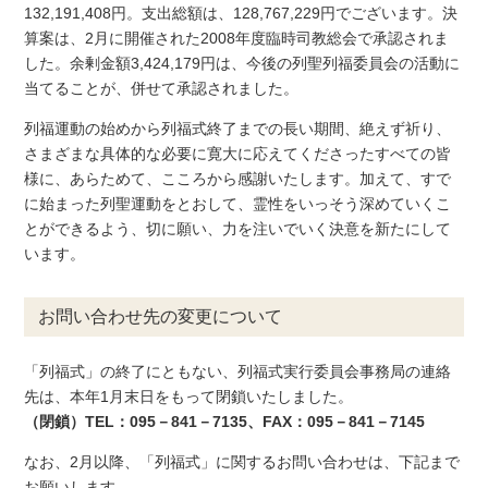
132,191,408円。支出総額は、128,767,229円でございます。決
算案は、2月に開催された2008年度臨時司教総会で承認されま
した。余剰金額3,424,179円は、今後の列聖列福委員会の活動に
当てることが、併せて承認されました。
列福運動の始めから列福式終了までの長い期間、絶えず祈り、
さまざまな具体的な必要に寛大に応えてくださったすべての皆
様に、あらためて、こころから感謝いたします。加えて、すで
に始まった列聖運動をとおして、霊性をいっそう深めていくこ
とができるよう、切に願い、力を注いでいく決意を新たにして
います。
お問い合わせ先の変更について
「列福式」の終了にともない、列福式実行委員会事務局の連絡
先は、本年1月末日をもって閉鎖いたしました。
（閉鎖）TEL：095－841－7135、FAX：095－841－7145
なお、2月以降、「列福式」に関するお問い合わせは、下記まで
お願いします。