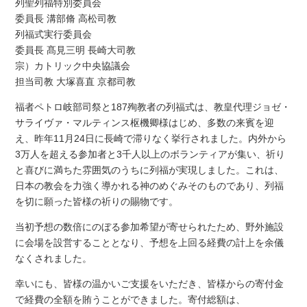
列聖列福特別委員会
委員長 溝部脩 高松司教
列福式実行委員会
委員長 髙見三明 長崎大司教
宗）カトリック中央協議会
担当司教 大塚喜直 京都司教
福者ペトロ岐部司祭と187殉教者の列福式は、教皇代理ジョゼ・
サライヴァ・マルティンス枢機卿様はじめ、多数の来賓を迎
え、昨年11月24日に長崎で滞りなく挙行されました。内外から
3万人を超える参加者と3千人以上のボランティアが集い、祈り
と喜びに満ちた雰囲気のうちに列福が実現しました。これは、
日本の教会を力強く導かれる神のめぐみそのものであり、列福
を切に願った皆様の祈りの賜物です。
当初予想の数倍にのぼる参加希望が寄せられたため、野外施設
に会場を設営することとなり、予想を上回る経費の計上を余儀
なくされました。
幸いにも、皆様の温かいご支援をいただき、皆様からの寄付金
で経費の全額を賄うことができました。寄付総額は、