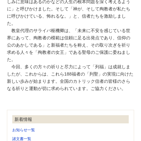
しみに意味はあるのかなどの人生の根本問題を深く考えるよう
に」と呼びかけました。そして「神が、そして殉教者が私たち
に呼びかけている、怖れるな。」と、信者たちを激励しまし
た。
教皇代理のサライバ枢機卿は、「未来に不安を感じている世
界にあって、殉教者の模範は信頼に足る出発点であり、信仰の
公のあかしである」と新福者たちを称え、その取り次ぎを祈り
求める人々を「殉教者の女王」である聖母のご保護に委ねまし
た。
今回、多くの方々の祈りと尽力によって「列福」は成就しま
したが、これからは、これら188福者の「列聖」の実現に向けた
新しい歩みが始まります。全国のカトリック信者の皆様のさら
なる祈りと運動が切に求められています。ご協力ください。
新着情報
お知らせ一覧
諸文書一覧