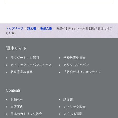
トップページ
諸文書
教皇文書
教皇ベネディクト十六世 回勅「真理に根ざ
した愛」
関連サイト
ラウダート・シ部門
学校教育委員会
カトリックジャパンニュース
カリタスジャパン
教皇庁宣教事業
「教会の祈り」オンライン
Contents
お知らせ
諸文書
出版案内
カトリック教会
日本のカトリック教会
よくある質問