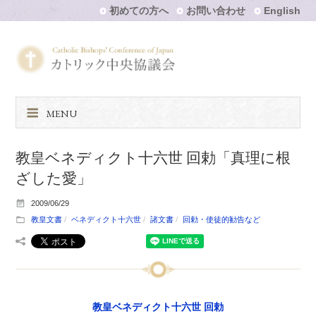
初めての方へ
お問い合わせ
English
MENU
教皇ベネディクト十六世 回勅「真理に根
ざした愛」
2009/06/29
教皇文書
ベネディクト十六世
諸文書
回勅・使徒的勧告など
教皇ベネディクト十六世 回勅