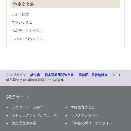
教皇全文書
レオ十四世
フランシスコ
ベネディクト十六世
ヨハネ・パウロ二世
トップページ
諸文書
日本司教団関連文書
司教団・司教協議会
ペトロ
岐部司祭と187殉教者列福式 公式記録集
関連サイト
ラウダート・シ部門
学校教育委員会
カトリックジャパンニュース
カリタスジャパン
教皇庁宣教事業
「教会の祈り」オンライン