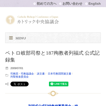
初めての方へ
お問い合わせ
English
MENU
ペトロ岐部司祭と187殉教者列福式 公式記
録集
2009/07/01
司教団・司教協議会
諸文書
日本司教団関連文書
列聖推進委員会
列福式公式記録集編纂委員会・編