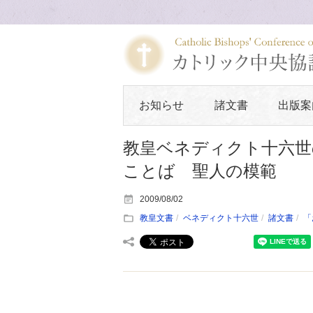
お知らせ
諸文書
出版案
教皇ベネディクト十六世の
ことば 聖人の模範
2009/08/02
教皇文書
ベネディクト十六世
諸文書
「