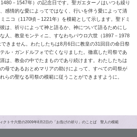
1480－1547年）の記念日です。聖ガエターノはいつも繰り
、感情的な愛によってではなく、行いを伴う愛によって清
ミニコ（1170頃－1221年）を模範として示します。聖ドミ
彼は、祈りによって神と語るか、神について語るためにし
人、教皇モンティニ、すなわちパウロ六世（1897－1978
はできません。わたしたちは8月6日に教皇の31回目の命日祭
テル・ガンドルフォで亡くなりました。徹底した司祭であ
涯は、教会の中でたまものであり続けます。わたしたちは
の母であるおとめマリアの助けによって、すべての司祭が
れらの聖なる司祭の模範に従うことができますように。
ィクト十六世の2009年8月2日の「お告げの祈り」のことば 聖人の模範