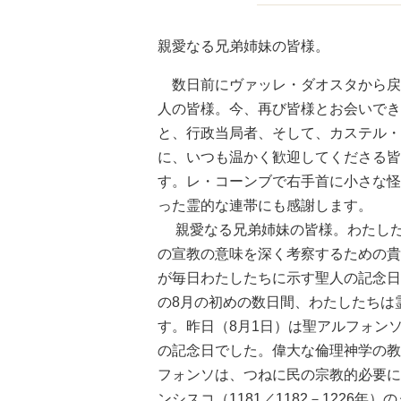
親愛なる兄弟姉妹の皆様。
数日前にヴァッレ・ダオスタから戻
人の皆様。今、再び皆様とお会いでき
と、行政当局者、そして、カステル・
に、いつも温かく歓迎してくださる皆
す。レ・コーンブで右手首に小さな怪
った霊的な連帯にも感謝します。
親愛なる兄弟姉妹の皆様。わたした
の宣教の意味を深く考察するための貴
が毎日わたしたちに示す聖人の記念日
の8月の初めの数日間、わたしたちは
す。昨日（8月1日）は聖アルフォンソ
の記念日でした。偉大な倫理神学の教
フォンソは、つねに民の宗教的必要に
ンシスコ（1181／1182－1226