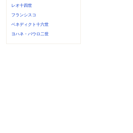
レオ十四世
フランシスコ
ベネディクト十六世
ヨハネ・パウロ二世