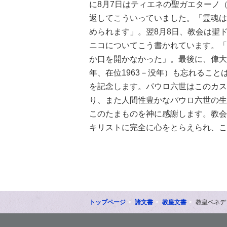
に8月7日はティエネの聖ガエターノ（
返してこういっていました。「霊魂は
められます」。翌8月8日、教会は聖ド
ニコについてこう書かれています。「
か口を開かなかった」。最後に、偉大な
年、在位1963－没年）も忘れること
を記念します。パウロ六世はこのカス
り、また人間性豊かなパウロ六世の生
このたまものを神に感謝します。教会
キリストに完全に心をとらえられ、こ
トップページ
諸文書
教皇文書
教皇ベネデ