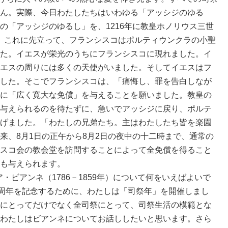
ん。実際、今日わたしたちはいわゆる「アッシジのゆる
の「アッシジのゆるし」を、1216年に教皇ホノリウス三世
した。これに先立って、フランシスコはポルティウンクラの小聖
た。イエスが栄光のうちにフランシスコに現れました。イ
エスの周りには多くの天使がいました。そしてイエスはフ
した。そこでフランシスコは、「痛悔し、罪を告白しなが
に「広く寛大な免償」を与えることを願いました。教皇の
与えられるのを待たずに、急いでアッシジに戻り、ポルテ
げました。「わたしの兄弟たち。主はわたしたち皆を楽園
来、8月1日の正午から8月2日の夜中の十二時まで、通常の
スコ会の教会堂を訪問することによって全免償を得ること
も与えられます。
ビアンネ（1786－1859年）について何をいえばよいで
0周年を記念するために、わたしは「司祭年」を開催しまし
にとってだけでなく全司祭にとって、司祭生活の模範とな
わたしはビアンネについてお話ししたいと思います。さら