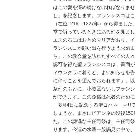
はこの愛を深め続けなければなりませ
し」を記念します。フランシスコはこ
（在位1216－1227年）から得ま
堂で祈っているときにある幻を見まし
エスの右にはおとめマリアがおり、イ
ランシスコが願い出を行うよう求めま
ら」この教会堂を訪れたすべての人々
認可を得た聖フランシスコは、書面が
ィウンクラに着くと、よい知らせを告
に伴うことを望んでおられます」。以
条件のもとに、小教区ないしフランシ
ができます。この免償は死者のために
8月4日に記念する聖ヨハネ・マリア・
しょうか。まさにビアンネの没後15
た。この謙遜な主任司祭は、主任司祭
ります。今週の水曜一般謁見の中で、