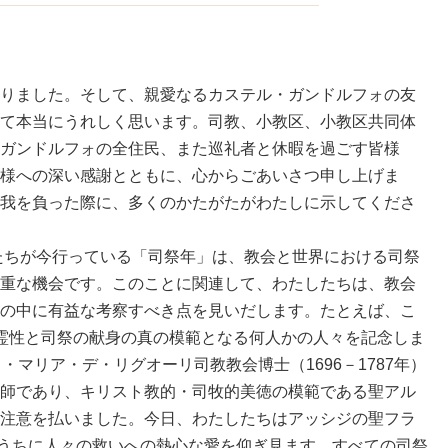
りました。そして、親愛なるカステル・ガンドルフォの友
て本当にうれしく思います。司教、小教区、小教区共同体
ガンドルフォの全住民、また巡礼者と休暇を過ごす皆様
様への深い感謝とともに、心からごあいさつ申し上げま
我を負った際に、多くのかたがたがわたしに示してくださ
ちが今行っている「司祭年」は、教会と世界における司祭
重な機会です。このことに関連して、わたしたちは、教会
の中に有益な考察すべき点を見いだします。たとえば、こ
霊性と司祭の献身の真の模範となる何人かの人々を記念しま
・マリア・デ・リグオーリ司教教会博士（1696－1787年）
師であり、キリスト教的・司牧的美徳の模範である聖アル
注意を払いました。今日、わたしたちはアッシジの聖フラ
年）のうちに人々の救いへの熱心な愛を仰ぎ見ます。すべての司祭