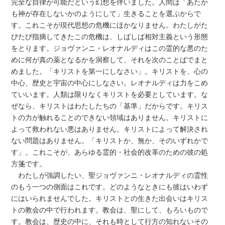
完全な自律が可能だという幻想を伴いました。人間は「あたか
も神が存在しないかのようにして」生きることを選ぶからで
す。これこそが現代思想の危機にほかなりません。わたしがた
びたび指摘してきたこの危機は、しばしば相対主義という形態
をとります。ジョヴァンニ・レオナルディはこの霊的な悪のた
めに何が真の薬となるかを洞察して、それを次のことばでまと
めました。「キリストを第一にしなさい」。キリストを、心の
中心、歴史と宇宙の中心にしなさい。レオナルディは力をこめ
ていいます。人類は限りなくキリストを必要としています。な
ぜなら、キリストはわたしたちの「基準」だからです。キリス
トの力が触れることのできない領域はありません。キリストに
よって救われない悪はありません。キリストによって解決され
ない問題はありません。「キリストか、無か、そのいずれかで
す」。これこそが、あらゆる霊的・社会的改革のための彼の処
方箋です。
わたしが強調したい、聖ジョヴァンニ・レオナルディの霊性
のもう一つの側面はこれです。どのようなときにも彼はいわず
にはいられませんでした。キリストとの生きた出会いはキリス
トの教会の中で行われます。教会は、聖にして、もろいもので
す。教会は、歴史の中に、それも時として行方の知れないその