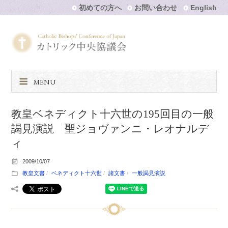
初めての方へ
お問い合わせ
English
MENU
教皇ベネディクト十六世の195回目の一般
謁見演説 聖ジョヴァンニ・レオナルデ
ィ
2009/10/07
教皇文書
ベネディクト十六世
諸文書
一般謁見演説