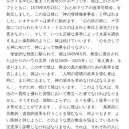
ルディを中心に集まった青年のグループです。彼はこのグルー
プとともに、1574年9月1日に「おとめマリアの改革司祭会」を
創立しました。この会は後に「神の母律修参事会」と呼ばれま
した。レオナルディは弟子に勧めます。「心の目の前に、十字
架につけられたキリスト・イエスのほまれと奉仕と栄光だけを
置きなさい」。そして、いつも正確な基準によって水薬を調合
するよい薬剤師のように、彼は続けていいます。「心を少しで
も神に向けて、神によって物事を計りなさい」。
使徒的な熱意に駆られて、彼は1605年5月、教皇に選出され
たばかりのパウロ五世（在位1605－1621年）に「覚え書き」を
送りました。この中で彼は、教会の真の刷新のための基準を提
言しました。彼はいいます。「人間の習慣の改革を望む者は、
特に、また何にもまして、神の栄光を求めなければなりませ
ん」。そのため、続けて彼はいいます。「このような人は、生
活の一貫性と優れた習慣において際立った者でなければなりま
せん。そうすれば、強制によらずに、人々を優しく改革へと引
き寄せることができます」。さらに彼はいいます。「真面目に
宗教的・道徳的改革を行うことを望むなら、何よりもまず、よ
い医師と同じように、どのような悪が教会を悩ましているかを
注意深く診断しなければなりません。それは、それぞれの人に