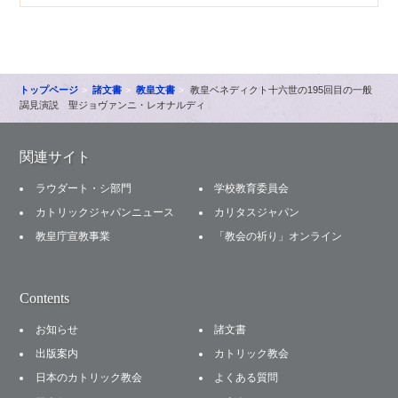
トップページ
諸文書
教皇文書
教皇ベネディクト十六世の195回目の一般
謁見演説 聖ジョヴァンニ・レオナルディ
関連サイト
ラウダート・シ部門
学校教育委員会
カトリックジャパンニュース
カリタスジャパン
教皇庁宣教事業
「教会の祈り」オンライン
Contents
お知らせ
諸文書
出版案内
カトリック教会
日本のカトリック教会
よくある質問