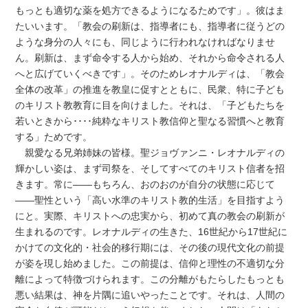
もっとも適切な薬を処方できるようになるためです」。彼はま
たいいます。「教会の刷新は、指導者にも、指導者に従うどの
ような身分の人々にも、同じように行われなければなりませ
ん。刷新は、まず命令する人から始め、それから命令される人
へと広げていくべきです」。そのためレオナルディは、「教会
全体の改革」の推進を教皇に促すとともに、民衆、特に子ども
のキリスト教教育に目を向けました。それは、「子どもたちを
若いときから････純粋なキリスト教信仰と聖なる習慣へと教育
する」ためです。
親愛なる兄弟姉妹の皆様。聖ジョヴァンニ・レオナルディの
輝かしい姿は、まず司祭を、そしてすべてのキリスト信者を招
きます。常に――もちろん、おのおのが自分の状態に応じて
――聖性という「高い水準のキリスト教的生活」を目指すよう
にと。実際、キリストへの忠実から、初めて真の教会の刷新が
生まれるのです。レオナルディの生きた、16世紀から17世紀に
かけての文化的・社会的移行期には、その後の現代文化の前提
が姿を現し始めました。この前提は、信仰と理性の不適切な分
離によって特徴づけられます。この分離がもたらしたもっとも
悪い結果は、神を片隅に追いやったことです。それは、人間の