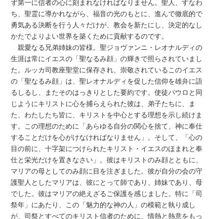
ず第一に信者の心に刻まれなければなりません。聖人、すなわ
ち、聖霊に導かれながら、福音の光のもとに、進んで徹底的で
勇気ある決断を行う人々だけが、教会を新たにし、決定的なし
かたでよりよい世界を築くために貢献するのです。
親愛なる兄弟姉妹の皆様。聖ジョヴァンニ・レオナルディの
生涯は常にイエスの「聖なるみ顔」の輝きで照らされていまし
た。ルッカ司教座聖堂に保存され、崇敬されているこのイエス
の「聖なるみ顔」は、聖レオナルディを促した信仰を雄弁に語
るしるし、またそのはっきりとした要約です。使徒パウロと同
じようにキリストに心を捕らえられた彼は、弟子たちに、ま
た、わたしたち皆に、キリストを中心とする理想を示し続けま
す。この理想のために「あらゆる自分の関心を捨て、神に奉仕
することだけを心がけなければなりません」。そして、「心の
目の前に、十字架につけられたキリスト・イエスのほまれと奉
仕と栄光だけを置きなさい」。彼はキリストのみ顔とともに、
マリアの母としてのみ顔に目を注ぎました。彼が自分の会の守
護聖人としたマリアは、彼にとって師であり、姉妹であり、母
でした。彼はマリアの絶えざるご保護を感じました。特に「司
祭年」にあたり、この「魅力的な神の人」の模範と執り成し
が、司祭とすべてのキリスト信者のために、情熱と熱意をもっ