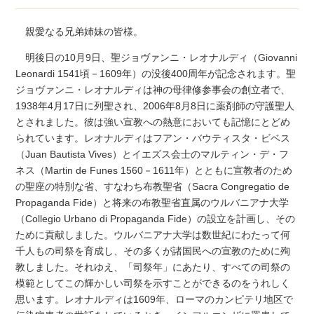
親愛なる兄弟姉妹の皆様。
明後日の10月9日、聖ジョヴァンニ・レオナルディ（Giovanni
Leonardi 1541頃－1609年）の没後400周年が記念されます。聖
ジョヴァンニ・レオナルディは神の母律修参事会の創立者で、
1938年4月17日に列聖され、2006年8月8日に薬剤師の守護聖人
とされました。彼は強い宣教への熱意においても記憶にとどめ
られています。レオナルディはフアン・バウティスタ・ビベス
（Juan Bautista Vives）とイエズス会士のマルティン・デ・フ
ネス（Martin de Funes 1560－1611年）とともに宣教者のため
の聖座の特別な省、すなわち布教聖省（Sacra Congregatio de
Propaganda Fide）と将来の布教聖省直属のウルバニアナ大学
（Collegio Urbano di Propaganda Fide）の設立を計画し、その
ために貢献しました。ウルバニアナ大学は数世紀にわたって何
千人もの司祭を育成し、その多くが諸国民への宣教のために殉
教しました。それゆえ、「司祭年」にあたり、すべての司祭の
模範としてこの輝かしい司祭を示すことができるのをうれしく
思います。レオナルディは1609年、ローマのカンピテリ地区で