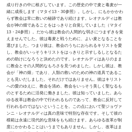
成り行きの中に根ざしています。この歴史の中で麦と毒麦が一
緒に成長します（マタイ13・30参照）。しかし、にもかかかわ
らず教会は常に救いの秘跡であり続けます。レオナルディは教
会が神の畑であることをはっきりと自覚していました（マタイ
13・24参照）。だから彼は教会の人間的な弱さにつまずきを覚
えませんでした。彼は毒麦と戦うために、よい麦となることを
選びました。つまり彼は、教会のうちにおられるキリストを愛
し、教会がいっそうキリストをはっきりと示すしるしとなるた
めの助けになろうと決めたのです。レオナルディはありのまま
に教会とその人間的なもろさを見つめました。しかし彼は、教
会が「神の畑」であり、人類の救いのための神の道具であるこ
とも見いだしました。それだけではありません。彼はキリスト
への愛のゆえに、教会を清め、教会をいっそう美しく聖なるも
のとするために活発に働きました。彼は知っていました。あら
ゆる改革は教会の中で行われるものであって、教会に反対して
行われるのではないということを。この点において聖ジョヴァ
ンニ・レオナルディは真の意味で特別な存在です。そして彼の
模範は永遠に現代的な意味をもち続けます。あらゆる改革が制
度にかかわることはいうまでもありません。しかし、改革はま