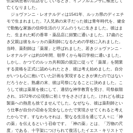
伝染病患者の世話をしているとき、インフルエンザに罹患して
亡くなりました。
ジョヴァンニ・レオナルディは1541年、ルッカ県のディエチ
モで生まれました。7人兄弟の末子だった彼は青年時代を、健全
で勤勉な家族の信仰生活のリズムのうちに生きました。彼はま
た、生まれた町の香草・薬品店に頻繁に通いました。17歳のと
き父親は彼をルッカの薬剤師になるための学校に入れました。
当時、薬剤師は「薬屋」と呼ばれました。若きジョヴァンニ・
レオナルディは約10年間、朝早くから毎日学校に通いました。
しかし、かつてのルッカ共和国の規定に従って「薬屋」を開業
する資格を正式に認められたとき、彼は考え始めました。自分
がいつも心に抱いていた計画を実現するときが来たのではない
だろうかと。熟慮の末、彼は司祭になることに決めました。こ
うして彼は薬屋を後にして、適切な神学教育を受け、司祭叙階
され、1572年の公現祭に初ミサをささげました。けれども彼は
製薬への熱意も捨てませんでした。なぜなら、彼は薬剤師とい
う仕事が自分の召命を完全なしかたで実現させてくれると考え
たからです。すなわちそれは、聖なる生活を通じて人々に「神
の薬」を伝えるという召命です。「神の薬」とは、「万物の尺
度」である、十字架につけられて復活したイエス・キリストで