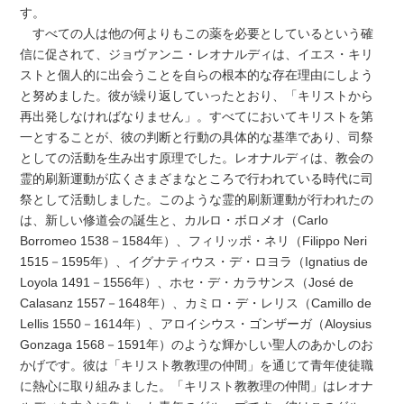
す。
すべての人は他の何よりもこの薬を必要としているという確
信に促されて、ジョヴァンニ・レオナルディは、イエス・キリ
ストと個人的に出会うことを自らの根本的な存在理由にしよう
と努めました。彼が繰り返していったとおり、「キリストから
再出発しなければなりません」。すべてにおいてキリストを第
一とすることが、彼の判断と行動の具体的な基準であり、司祭
としての活動を生み出す原理でした。レオナルディは、教会の
霊的刷新運動が広くさまざまなところで行われている時代に司
祭として活動しました。このような霊的刷新運動が行われたの
は、新しい修道会の誕生と、カルロ・ボロメオ（Carlo
Borromeo 1538－1584年）、フィリッポ・ネリ（Filippo Neri
1515－1595年）、イグナティウス・デ・ロヨラ（Ignatius de
Loyola 1491－1556年）、ホセ・デ・カラサンス（José de
Calasanz 1557－1648年）、カミロ・デ・レリス（Camillo de
Lellis 1550－1614年）、アロイシウス・ゴンザーガ（Aloysius
Gonzaga 1568－1591年）のような輝かしい聖人のあかしのお
かげです。彼は「キリスト教教理の仲間」を通じて青年使徒職
に熱心に取り組みました。「キリスト教教理の仲間」はレオナ