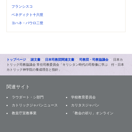
フランシスコ
ベネディクト十六世
ヨハネ・パウロ二世
トップページ
諸文書
日本司教団関連文書
司教団・司教協議会
日本カ
トリック司教協議会 常任司教委員会「キリシタン時代の司祭像に学ぶ 付・日本
カトリック神学院の養成理念と指針」
関連サイト
ラウダート・シ部門
学校教育委員会
カトリックジャパンニュース
カリタスジャパン
教皇庁宣教事業
「教会の祈り」オンライン