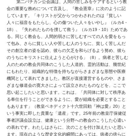
第二バチカン公会議は、人間の苦しみをケアするという教
会の重要な務めについて言及し、『教会憲章』に次のように記
しています。「キリストが父からつかわされたのは『貧しい
人々に福音をもたらし、心の傷ついた人々をいやし』（ルカ4・
18）、『失われたものを捜して救う』（ルカ19・10）ためであ
る。同じく教会も、人間的弱さに苦しむすべての人を愛をもっ
て包み、さらに貧しい人や苦しむ人のうちに、貧しく苦しんだ
その創立者の姿を認め、彼らの欠乏を和らげるよう努め、彼ら
のうちにキリストに仕えようと心がける」（8）。病者と苦しむ
人のための教会共同体のこうした人道的、霊的活動は、幾世紀
にもわたり、組織的な特徴を持ちながらさまざまな形態や医療
機関として表れてきました。教区が直接運営するものや、さま
ざまな修道会の寛大さによって設立されたものなどを、ここで
思い起こしたいと思います。これは、「共同体に対して秩序あ
る奉仕を行うことができるように、愛が組織を必要とすること
もあります」（教皇ベネディクト十六世回勅『神は愛』20）と
いう事実に即した貴重な「遺産」です。25年前の教皇庁保健従
事者評議会設立は、健康という分野への教会のこうした心遣い
の表れです。わたしはさらに、次のことを付け加えたいと思い
ます。現在のような歴史文化的瞬間にあっては、病者の傍らに