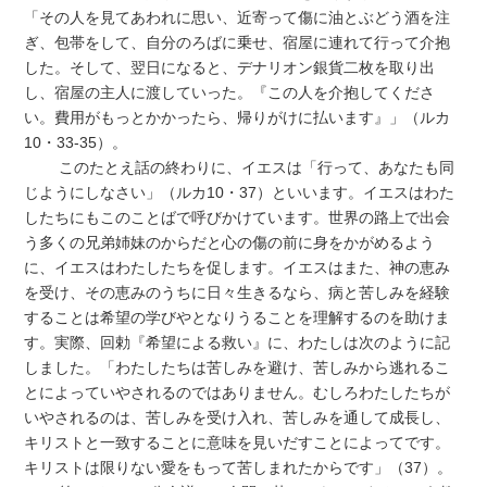
「その人を見てあわれに思い、近寄って傷に油とぶどう酒を注
ぎ、包帯をして、自分のろばに乗せ、宿屋に連れて行って介抱
した。そして、翌日になると、デナリオン銀貨二枚を取り出
し、宿屋の主人に渡していった。『この人を介抱してくださ
い。費用がもっとかかったら、帰りがけに払います』」（ルカ
10・33-35）。
このたとえ話の終わりに、イエスは「行って、あなたも同
じようにしなさい」（ルカ10・37）といいます。イエスはわた
したちにもこのことばで呼びかけています。世界の路上で出会
う多くの兄弟姉妹のからだと心の傷の前に身をかがめるよう
に、イエスはわたしたちを促します。イエスはまた、神の恵み
を受け、その恵みのうちに日々生きるなら、病と苦しみを経験
することは希望の学びやとなりうることを理解するのを助けま
す。実際、回勅『希望による救い』に、わたしは次のように記
しました。「わたしたちは苦しみを避け、苦しみから逃れるこ
とによっていやされるのではありません。むしろわたしたちが
いやされるのは、苦しみを受け入れ、苦しみを通して成長し、
キリストと一致することに意味を見いだすことによってです。
キリストは限りない愛をもって苦しまれたからです」（37）。