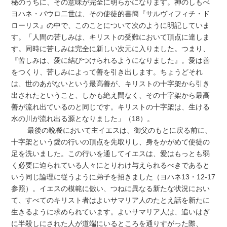
秘のうちに、その意味が完全に明らかになります。神のしもべ
ヨハネ・パウロ二世は、その使徒的書簡『サルヴィフィチ・ド
ローリス』の中で、このことについて次のように明記していま
す。「人間の苦しみは、キリストの受難において頂点に達しま
す。同時に苦しみは完全に新しい次元に入りました。つまり、
『苦しみは、愛に結びつけられるようになりました』。愛は善
をつくり、苦しみによって善を引き出します。ちょうどそれ
は、世のあがないという最高善が、キリストの十字架から引き
出されたということ、しかも絶え間なく、その十字架から最高
善が流れ出ているのと同じです。キリストの十字架は、生ける
水の川が流れ出る源となりました」（18）。
最後の晩餐において主イエスは、御父のもとに戻る前に、
十字架という愛の行いの頂点を先取りし、身をかがめて使徒の
足を洗いました。この行いを通してイエスは、愛はもっとも弱
く必要に迫られている人々にとりわけ与えられるべきであると
いう同じ論理に従うように弟子を招きました（ヨハネ13・12-17
参照）。イエスの模範に倣い、つねに異なる新たな状況におい
て、すべてのキリスト者はよいサマリア人のたとえ話を新たに
生きるように求められています。よいサマリア人は、追いはぎ
に半殺しにされた人が道端にいるところを通りすがった際、