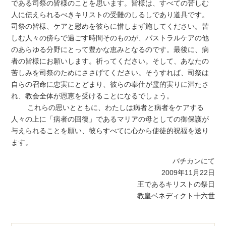
である司祭の皆様のことを思います。皆様は、すべての苦しむ
人に伝えられるべきキリストの受難のしるしであり道具です。
司祭の皆様、ケアと慰めを彼らに惜しまず施してください。苦
しむ人々の傍らで過ごす時間そのものが、パストラルケアの他
のあらゆる分野にとって豊かな恵みとなるのです。最後に、病
者の皆様にお願いします。祈ってください。そして、あなたの
苦しみを司祭のためにささげてください。そうすれば、司祭は
自らの召命に忠実にとどまり、彼らの奉仕が霊的実りに満たさ
れ、教会全体が恩恵を受けることになるでしょう。
これらの思いとともに、わたしは病者と病者をケアする
人々の上に「病者の回復」であるマリアの母としての御保護が
与えられることを願い、彼らすべてに心から使徒的祝福を送り
ます。
バチカンにて
2009年11月22日
王であるキリストの祭日
教皇ベネディクト十六世