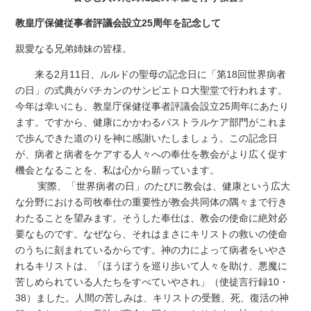
教皇庁保健従事者評議会設立25周年を記念して
親愛なる兄弟姉妹の皆様。
来る2月11日、ルルドの聖母の記念日に「第18回世界病者
の日」の式典がバチカンのサンピエトロ大聖堂で行われます。
今年は幸いにも、教皇庁保健従事者評議会設立25周年にあたり
ます。ですから、健康にかかわるパストラルケア部門がこれま
で歩んできた道のりを神に感謝いたしましょう。この記念日
が、病者と病者をケアする人々への奉仕を教会がより広く促す
機会となることを、私は心から願っています。
実際、「世界病者の日」のたびに教会は、健康という広大
な分野における司牧奉仕の重要性が教会共同体の隅々まで行き
わたることを望みます。そうした奉仕は、教会の使命に絶対必
要なものです。なぜなら、それはまさにキリストの救いの使命
のうちに刻まれているからです。神の力によって病者をいやさ
れるキリストは、「ほうぼうを巡り歩いて人々を助け、悪魔に
苦しめられている人たちをすべていやされ」（使徒言行録10・
38）ました。人間の苦しみは、キリストの受難、死、復活の神