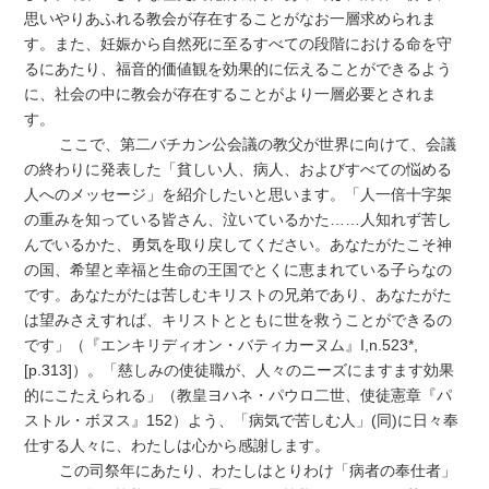
思いやりあふれる教会が存在することがなお一層求められま
す。また、妊娠から自然死に至るすべての段階における命を守
るにあたり、福音的価値観を効果的に伝えることができるよう
に、社会の中に教会が存在することがより一層必要とされま
す。
ここで、第二バチカン公会議の教父が世界に向けて、会議
の終わりに発表した「貧しい人、病人、およびすべての悩める
人へのメッセージ」を紹介したいと思います。「人一倍十字架
の重みを知っている皆さん、泣いているかた……人知れず苦し
んでいるかた、勇気を取り戻してください。あなたがたこそ神
の国、希望と幸福と生命の王国でとくに恵まれている子らなの
です。あなたがたは苦しむキリストの兄弟であり、あなたがた
は望みさえすれば、キリストとともに世を救うことができるの
です」（『エンキリディオン・バティカーヌム』I,n.523*,
[p.313]）。「慈しみの使徒職が、人々のニーズにますます効果
的にこたえられる」（教皇ヨハネ・パウロ二世、使徒憲章『パ
ストル・ボヌス』152）よう、「病気で苦しむ人」(同)に日々奉
仕する人々に、わたしは心から感謝します。
この司祭年にあたり、わたしはとりわけ「病者の奉仕者」