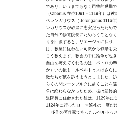
であり、いうまでもなく司牧的動機で
（Otbertus 在位1091－111
ベレンガリウス（Berengarius 
ンガリウスが教皇に忠実だったためで
た自分の修道院長にためらうことなく
りを回復すると、リエージュに戻り、
は、教皇に従わない司教から叙階を受
こう教えます。教会の中に論争が起き
自由を与えてくれるのは、ペトロの奉
か）いの後も、ルペルトゥスはさらに
敵たちが彼を訴えようとしました。訴
らくの間ジークブルクに赴くことを選
争は終わらなかったため、彼は最終的
道院長に任命された彼は、1129年
1124年に行ったローマ巡礼の一度だ
多作の著作家であったルペルトゥス