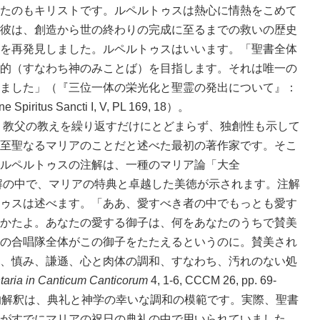
たのもキリストです。ルペルトゥスは熱心に情熱をこめて
彼は、創造から世の終わりの完成に至るまでの救いの歴史
を再発見しました。ルペルトゥスはいいます。「聖書全体
的（すなわち神のみことば）を目指します。それは唯一の
ました」（『三位一体の栄光化と聖霊の発出について』：
ione Spiritus Sancti I, V, PL 169, 18）。
教父の教えを繰り返すだけにとどまらず、独創性も示して
至聖なるマリアのことだと述べた最初の著作家です。そこ
ルペルトゥスの注解は、一種のマリア論「大全
注解の中で、マリアの特典と卓越した美徳が示されます。注解
ゥスは述べます。「ああ、愛すべき者の中でもっとも愛す
かたよ。あなたの愛する御子は、何をあなたのうちで賛美
の合唱隊全体がこの御子をたたえるというのに。賛美され
、慎み、謙遜、心と肉体の調和、すなわち、汚れのない処
ria in Canticum Canticorum
4, 1-6, CCCM 26, pp. 69-
的解釈は、典礼と神学の幸いな調和の模範です。実際、聖書
がすでにマリアの祝日の典礼の中で用いられていました。