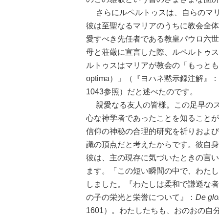
さらにルペルトゥスは、自らのマリ
彼は至聖なるマリアのうちに教会全体
愛すべき先任者である教皇パウロ六世
母と荘厳に宣言した際、ルペルトゥス
ルトゥスはマリアが教会の「もっとも偉大で、
optima）」（『ヨハネ黙示録注解』：
1043参照）だと述べたのです。
親愛なる友人の皆様。この足早のス
心な神学者であったことを知ることが
信仰の神秘の合理的研究を祈りおよび
識の頂点だと考えたからです。彼自身
彼は、主の現存に気づいたときの言い
ます。「この短い瞬間の中で、わたし
しました。『わたしは柔和で謙遜な者
の子の栄光と栄誉について』：
De glo
1601）。わたしたちも、おのおの