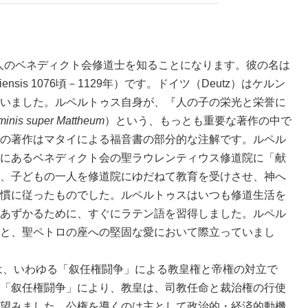
人のベネディクト会修道士を知ることになります。彼の名は
tiensis 1076頃－1129年）です。ドイツ（Deutz）はケルン
いました。ルペルトゥス自身が、『人の子の栄光と栄誉に
hominis super Mattheum
）という、もっとも重要な著作の中で
の著作はマタイによる福音書の部分的な注解です。ルペル
にあるベネディクト会の聖ラウレンティウス修道院に「献
、子どもの一人を修道院にゆだねて教育を受けさせ、神へ
慣に従ったものでした。ルペルトゥスはいつも修道生活を
あずかるために、すぐにラテン語を習得しました。ルペル
と、聖ペトロの座への堅固な愛において際立っていまし
、いわゆる「叙任権闘争」による教皇権と帝権の対立で
「叙任権闘争」により、教皇は、司教任命と裁治権の行使
望みました。公権を導くのは主として政治的・経済的動機