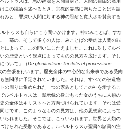
ペルトゥスは、悪の起源を人間自身と、人間の自由の濫用
はこの議論を述べるとき、宗教的霊感に満ちたことばを語
れみと、罪深い人間に対する神の忍耐と寛大さを賛美する
ルトゥスも自らにこう問いかけます。神のみことば、すな
。一部の、そして多くの人は、みことばの受肉は人間の罪
とによって、この問いにこたえました。これに対してルペ
いの歴史という観点によってものの見方を広げます。そし
について』（
De glorificatione Trinitatis et processione
次の主張を行います。歴史全体の中心的な出来事である受肉
も無関係に予定されていました。それは、すべての被造物
トの周りに集められた一つの家族としてこの神を愛するこ
でルペルトゥスは、黙示録の身ごもった女のうちに人類の
史の全体はキリストへと方向づけられています。それは受
同じです。このようなものの見方は、他の思想家によって
いられました。そこでは、こういわれます。世界と人類の
づけられた受胎であると。ルペルトゥスが聖書の諸書の注