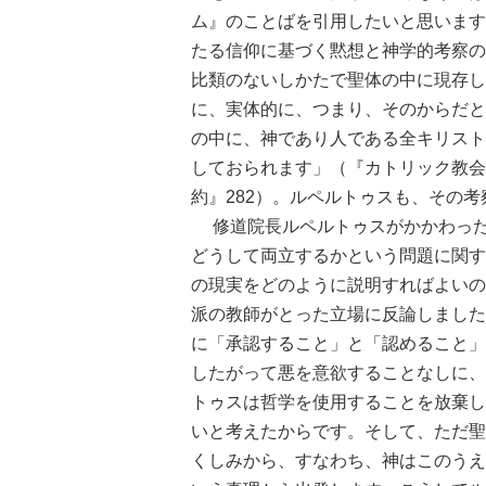
ム』のことばを引用したいと思います
たる信仰に基づく黙想と神学的考察の
比類のないしかたで聖体の中に現存し
に、実体的に、つまり、そのからだと
の中に、神であり人である全キリスト
しておられます」（『カトリック教会
約』282）。ルペルトゥスも、その
修道院長ルペルトゥスがかかわった
どうして両立するかという問題に関す
の現実をどのように説明すればよいの
派の教師がとった立場に反論しました
に「承認すること」と「認めること」
したがって悪を意欲することなしに、
トゥスは哲学を使用することを放棄し
いと考えたからです。そして、ただ聖
くしみから、すなわち、神はこのうえ