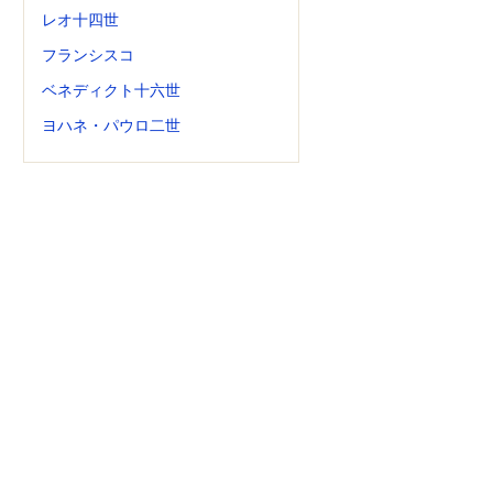
レオ十四世
フランシスコ
ベネディクト十六世
ヨハネ・パウロ二世