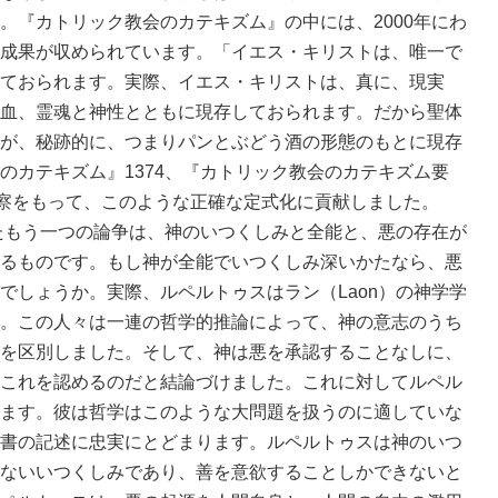
。『カトリック教会のカテキズム』の中には、2000年にわ
成果が収められています。「イエス・キリストは、唯一で
ておられます。実際、イエス・キリストは、真に、現実
血、霊魂と神性とともに現存しておられます。だから聖体
が、秘跡的に、つまりパンとぶどう酒の形態のもとに現存
のカテキズム』1374、『カトリック教会のカテキズム要
考察をもって、このような正確な定式化に貢献しました。
もう一つの論争は、神のいつくしみと全能と、悪の存在が
るものです。もし神が全能でいつくしみ深いかたなら、悪
でしょうか。実際、ルペルトゥスはラン（Laon）の神学学
。この人々は一連の哲学的推論によって、神の意志のうち
を区別しました。そして、神は悪を承認することなしに、
これを認めるのだと結論づけました。これに対してルペル
ます。彼は哲学はこのような大問題を扱うのに適していな
書の記述に忠実にとどまります。ルペルトゥスは神のいつ
ないいつくしみであり、善を意欲することしかできないと