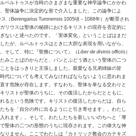
ルペルトゥスが当時のさまざまな重要な神学論争にかかわ
、聖体論争に決定的な形で介入しました。この論争によ
rengarius Turonensis 1005頃－1088年）が断罪され
ガリウスは聖体の秘跡におけるキリストの現存を否定的に
ぎないと述べたのです。「実体変化」ということばはまだ
したが、ルペルトゥスはときに大胆な表現を用いながら、
。そして、特に『聖務について』（
Liber de divinis officiis
）
たみことばのからだと、パンとぶどう酒という聖体の二つ
ことをはっきりと主張しました。親愛なる兄弟姉妹の皆
時代についても考えてみなければならないように思われま
直す危険が存在します。すなわち、聖体を単なる交わりと
キリストが聖体のうちに、その復活したからだとともに、
れるという危険です。キリストの復活したからだは、自ら
たちを「自分の外に出るようにと引き寄せます」。わたし
入れます」。そして、わたしたちを新しいいのちへと「導
で聖体の二つの形態のうちに現存されます。この偉大な神
なりません。ここでわたしは『カトリック教会のカテキズ