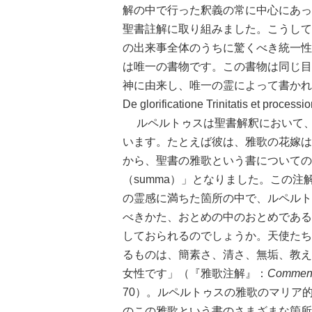
解の中で行った釈義の常に中心にあっ
聖書註解に取り組みました。こうして
の出来事全体のうちに驚くべき統一性
は唯一の書物です。この書物は同じ目
神に由来し、唯一の霊によって書かれ
De glorificatione Trinitatis et process
ルペルトゥスは聖書解釈において、
います。たとえば彼は、雅歌の花嫁は
から、聖書の雅歌という書についての
（summa）」となりました。この
の霊感に満ちた箇所の中で、ルペルト
べきかた、おとめの中のおとめである
しておられるのでしょうか。天使たち
るものは、簡素さ、清さ、無垢、教え
女性です」（『雅歌注解』：
Commenta
70）。ルペルトゥスの雅歌のマリア
のこの雅歌という書のさまざまな箇所