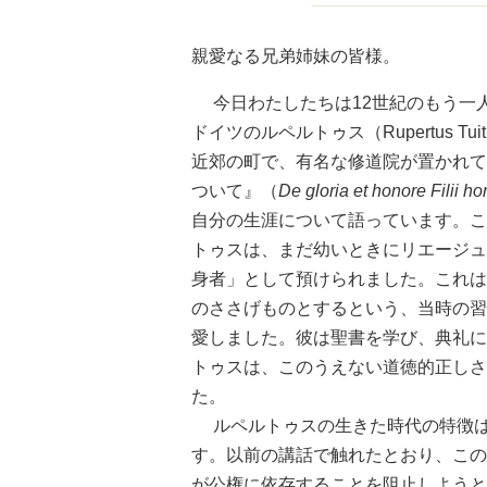
親愛なる兄弟姉妹の皆様。
今日わたしたちは12世紀のもう一
ドイツのルペルトゥス（Rupertus Tui
近郊の町で、有名な修道院が置かれて
ついて』（
De gloria et honore Filii 
自分の生涯について語っています。こ
トゥスは、まだ幼いときにリエージュ
身者」として預けられました。これは
のささげものとするという、当時の習
愛しました。彼は聖書を学び、典礼に
トゥスは、このうえない道徳的正しさ
た。
ルペルトゥスの生きた時代の特徴は
す。以前の講話で触れたとおり、この
が公権に依存することを阻止しようと