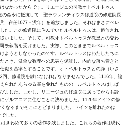
はなかったからです。リエージュの司教オトベルトゥス
9年）は教皇の命令に抵抗して、聖ラウレンティウス修道院の修道院長
1116年没、在任1077－没年）を追放しました。それはまさにベレ
した。この修道院に住んでいたルペルトゥスは、追放され
従いました。そして、司教オトベルトゥスが教皇との交わ
司祭叙階を受けました。実際、このときまでルペルトゥス
けようとしなかったのです。ルペルトゥスはわたしたちに
たとき、健全な教理への忠実を保証し、内的な落ち着きと
仕職を基準とすることです。オトベルトゥスとの諍（いさ
2回、修道院を離れなければなりませんでした。1116年、論
えられたあらゆる罪を免れたものの、ルペルトゥスはしば
びました。しかし、リエージュの修道院に戻ってからも論
にゲルマニアに住むことに決めました。1120年ドイツの修
に亡くなるまでそこにとどまりました。ドイツを離れたのは
けでした。
はきわめて多くの著作を残しました。これらの著作は現代