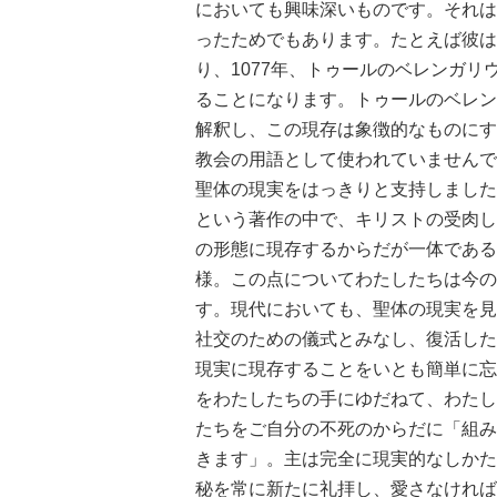
においても興味深いものです。それは
ったためでもあります。たとえば彼は
り、1077年、トゥールのベレンガリウス（Be
ることになります。トゥールのベレン
解釈し、この現存は象徴的なものにす
教会の用語として使われていませんで
聖体の現実をはっきりと支持しました
という著作の中で、キリストの受肉し
の形態に現存するからだが一体である
様。この点についてわたしたちは今の
す。現代においても、聖体の現実を見
社交のための儀式とみなし、復活した
現実に現存することをいとも簡単に忘
をわたしたちの手にゆだねて、わたし
たちをご自分の不死のからだに「組み
きます」。主は完全に現実的なしかた
秘を常に新たに礼拝し、愛さなければ