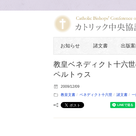
お知らせ
諸文書
出版案
教皇ベネディクト十六世
ペルトゥス
2009/12/09
教皇文書
ベネディクト十六世
諸文書
一