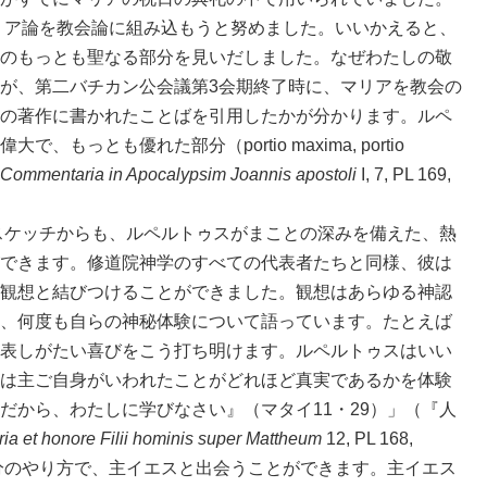
ア論を教会論に組み込もうと努めました。いいかえると、
のもっとも聖なる部分を見いだしました。なぜわたしの敬
が、第二バチカン公会議第3会期終了時に、マリアを教会の
の著作に書かれたことばを引用したかが分かります。ルペ
もっとも優れた部分（portio maxima, portio
Commentaria in Apocalypsim Joannis apostoli
I, 7, PL 169,
ケッチからも、ルペルトゥスがまことの深みを備えた、熱
できます。修道院神学のすべての代表者たちと同様、彼は
観想と結びつけることができました。観想はあらゆる神認
、何度も自らの神秘体験について語っています。たとえば
表しがたい喜びをこう打ち明けます。ルペルトゥスはいい
は主ご自身がいわれたことがどれほど真実であるかを体験
だから、わたしに学びなさい』（マタイ11・29）」（『人
ria et honore Filii hominis super Mattheum
12, PL 168,
自分のやり方で、主イエスと出会うことができます。主イエス