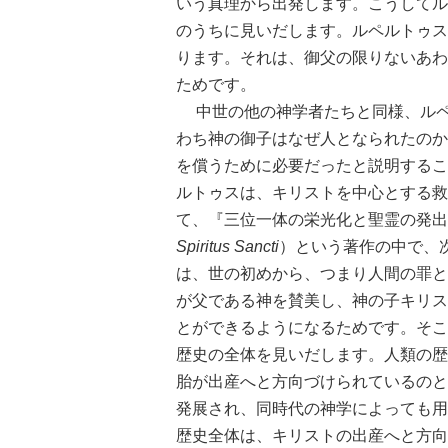
いう真理から出発します。こうしてル
のうちに見いだします。ルペルトゥス
ります。それは、御父の限りないあわ
ためです。
中世の他の神学者たちと同様、ルペ
わち神の御子はなぜ人となられたのか
を償うために必要だったと説明するこ
ルトゥスは、キリストを中心とする救
て、『三位一体の栄光化と聖霊の発出
Spiritus Sancti
）という著作の中で、
は、世の初めから、つまり人間の罪と
が父である神を賛美し、神の子キリス
とができるようになるためです。そこ
歴史の全体を見いだします。人類の歴
胎が出産へと方向づけられているのと
発展され、同時代の神学によっても用
歴史全体は、キリストの出産へと方向