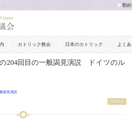
初め
内
カトリック教会
日本のカトリック
よくあ
の204回目の一般謁見演説 ドイツのル
般謁見演説
印刷する