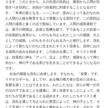
ります。このときから、人の生涯の目的は、最初から人間が目
指すべき目的に、自由かつ自覚的に到達することとなるので
す。「本来の姿となる」――これが、恵みによってあがなわれ
た人間の人格を教育する上で基盤となる原則です。この原則は
人間の成長と多くの点で類似しています。人間の成長過程で
は、親子の関係は、反発と危機を経て、子であることの自覚へ
の全面的な依存から、いのちを与えられたことへの感謝、大人
としての成熟、いのちをささげられる力へと移行します。洗礼
によって新たないのちに生まれたキリスト信者も、信仰におけ
る成長の歩みを始めます。この歩みを通して、キリスト信者
は、自覚的に神を「アッバ、父よ」と呼び、感謝をもって神に
向かい、神の子である喜びを生きることができるようになるの
です。
社会の模範も洗礼に由来します。すなわち、「友愛」です。
イデオロギーも、ましてや、ある種の権力者が定めた法令も、
友愛を築くことはできません。わたしたちは、自らが唯一の天
の父の子であることを謙遜に、深く自覚することによって、自
分たちが兄弟であることを認めます。わたしたちキリスト者
は、洗礼を通じて与えられた聖霊によって、神の子として、そ
して兄弟として生きる恵みと務めをもっています。それは、平