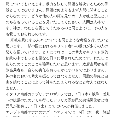
況についてもいえます。暴力を決して問題を解決するための手
段としてはなりません。問題は何よりもまず人間に関すること
がらなのです。どうか他の人の顔を見つめ、人が魂と歴史とい
のちをもっていることを見いだしてください。人間は人格で
す。神は、わたしを愛してくださるのと同じように、その人を
も愛しておられるのです。
宗教を異にする人々についても同じような考察を行いたいと
思います。一部の国におけるキリスト者への暴力が多くの人の
怒りを招いています。とくにそれは、この暴力がキリスト教的
伝統の中でもっとも聖なる日々に示されたためです。わたしは
あらためてこのことを強調したいと思います。政府当局者も宗
教当局者も、自らの責任をおろそかにすべきではありません。
神の名において暴力を振るってはなりません。同胞の尊厳と自
由を損なうことによって神をたたえられるなどと考えてはなり
ません」。
イタリア南部カラブリア州ロザルノでは、7日（木）以降、差別
への抗議のためデモを行ったアフリカ系移民の農場労働者と地
元民が衝突し、9日（土）までに67人が負傷しました。
エジプト南部ケナ州のナグ・ハマディでは、6日（水）夜、降誕