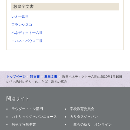
教皇全文書
レオ十四世
フランシスコ
ベネディクト十六世
ヨハネ・パウロ二世
トップページ
諸文書
教皇文書
教皇ベネディクト十六世の2010年1月10日
の「お告げの祈り」のことば 洗礼の恵み
関連サイト
ラウダート・シ部門
学校教育委員会
カトリックジャパンニュース
カリタスジャパン
教皇庁宣教事業
「教会の祈り」オンライン