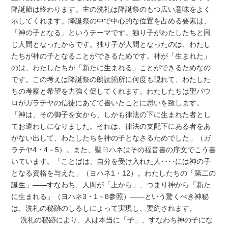
降誕節は終わります。主の洗礼は降誕祭のもつ広い意味をよく
示してくれます。降誕祭の中で中心的な位置を占める要素は、
「神の子となる」というテーマです。独り子がわたしたちと同
じ人間となったからです。独り子が人間となったのは、わたし
たちが神の子となることができるためです。神が「生まれた」
のは、わたしたちが「新たに生まれる」ことができるためなの
です。この考えは降誕祭の朗読箇所に何度も現れて、わたした
ちの考察と希望を力強く促してくれます。わたしたちは聖パウ
ロがガラテヤの信徒にあてて書いたことに思いを致します。
「神は、その御子を女から、しかも律法の下に生まれた者とし
てお遣わしになりました。それは、律法の支配下にある者をあ
がない出して、わたしたちを神の子となさるためでした」（ガ
ラテヤ4・4－5）。また、聖ヨハネはその福音書の序文でこう書
いています。「ことばは、自分を受け入れた人････には神の子
となる資格を与えた」（ヨハネ1・12）。わたしたちの「第二の
誕生」――すなわち、人間が「上から」、つまり神から「新た
に生まれる」（ヨハネ3・1－8参照）――という驚くべき神秘
は、洗礼の秘跡のしるしによって実現し、要約されます。
洗礼の秘跡により、人は本当に「子」、すなわち神の子にな