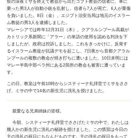
祭の深夜ミサを終えて教会から出たコプト教会の信者に、車に
乗った男3人が自動小銃を乱射し、信者ら7人が死亡、6人が重傷
を負いました。8日（金）、エジプト治安当局は地元のイスラー
ム教徒の男3人を逮捕しました。
マレーシアでは昨年12月31日（木）、クアラルンプール高裁が
カトリック系新聞に「アラー」の単語の使用を認める判決を下
しましたが、政府は控訴しました。これをきっかけに、反発す
るイスラーム教徒が抗議デモを起こし、7日夜から首都クアラル
ンプールの複数の教会が焼き打ちに遭いました。10日未明には
マレー半島中部ペラ州にある2箇所の教会も被害に遭っていま
す。
この日、教皇は午前10時からシスティーナ礼拝堂でミサをささ
げ、ミサの中で14名の新生児に洗礼を授けました。
親愛なる兄弟姉妹の皆様。
今朝、システィーナ礼拝堂でささげたミサの中で、わたしは
幾人かの新生児に洗礼の秘跡を授けました。この慣習は今日の
主の洗礼の祝日にちなんだものです。主の洗礼の祝日をもって