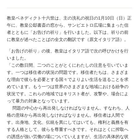
教皇ベネディクト十六世は、主の洗礼の祝日の1月10日（日）正
午に、教皇公邸書斎の窓から、サンピエトロ広場に集まった信
者とともに「お告げの祈り」を行いました。以下は、祈りの前
に教皇が述べたことばの全文の翻訳です（原文イタリア語）。
「お告げの祈り」の後、教皇はイタリア語で次の呼びかけを行
いました。
「この数日間、二つのことがとくにわたしの注意を引いていま
す。一つは移住者の状況の問題です。移住者たちは、さまざま
な理由で彼らを必要とする国々でよりよい生活を送ることを求
めています。もう一つは世界のさまざまな地域における紛争の
状況です。これらの地域ではキリスト者が、攻撃や、場合によ
って暴力の対象となっています。
問題の中心から再出発しなければなりません。すなわち、人
格の意味から再出発しなければなりません。移住者は人間で
す。出身地、文化、伝統を異にしてはいても、権利と義務を有
する人格として、彼らを尊重すべきです。それはとくに搾取へ
の誘惑が強い労働の場についていえますが、生活の具体的な状