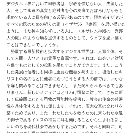
デジタル世界において司牧者は、宗教を信じない人、失望した
人、そして永遠の真実と絶対者を心の奥底でおぼろげながらも
求めている人に目を向ける必要があるのです。預言者イザヤが
すべての民のための祈りの家（イザヤ56・7参照）を思い描いた
ように、まだ神を知らずにいる人に、エルサレム神殿の「異邦
人の庭」のような場を提供するものとして、ウェブを思い描く
ことはできないでしょうか。
発展する最新技術と拡大するデジタル世界は、人類全体、そ
して人間一人ひとりの貴重な資源です。それは、出会いと対話
を促すものとしての役割を果たすことができます。また、こう
した発展は信者にも同様に重要な機会を与えます。復活したキ
リストの名のもとに他者に近づこうとする人の前では、いかな
る扉も閉めることはできませんし、また閉められるべきでもあ
りません。新しいメディアはとりわけ司祭に対して、さらに新
しく広範囲にわたる司牧の可能性を提供し、教会の使命の普遍
性を具体化するように促します。それは、広大な真の交わりを
築くためであり、また、わたしたちを救うために来られた永遠
の御子であるイエスの福音に耳を傾けることから生まれる新し
いいのちを現代社会であかしするためです。それと同時に、司