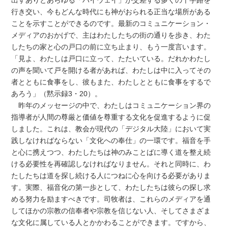
行き交い、今もどんな時代にも神がおられる正当な場所がある
ことを示すことができるのです。最新のコミュニケーション・
メディアのおかげで、主はわたしたちの街の通りを歩き、わた
したちの家と心の戸口の前に立ち止まり、もう一度言います。
「見よ、わたしは戸口に立って、たたいている。だれかわたし
の声を聞いて戸を開ける者があれば、わたしは中に入ってその
者とともに食事をし、彼もまた、わたしとともに食事をするで
あろう」（黙示録3・20）。
昨年のメッセージの中で、わたしはコミュニケーション界の
指導者が人間の尊厳と価値を尊重する文化を促進するように促
しました。これは、教会が現代の「デジタル大陸」において実
践しなければならない「文化への奉仕」の一環です。福音を手
と心に携えつつ、わたしたちは神のみことばに導く道を整え続
ける必要性を再確認しなければなりません。それと同時に、わ
たしたちは道を探し続ける人につねに心を向ける必要がありま
す。実際、福音化の第一歩として、わたしたちは彼らの探し求
める努力を励ますべきです。司牧者は、これらのメディアを通
してほかの宗教の信奉者や宗教を信じない人、そしてさまざま
な文化に属している人とかかわることができます。ですから、