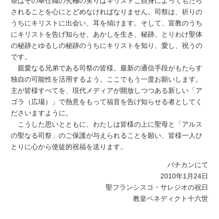
祭はその奉仕職の究極の実りはキリストご自身によってもたら
されることを心にとどめなければなりません。司祭は、祈りの
うちにキリストに出会い、耳を傾けます。そして、宣教のうち
にキリストを告げ知らせ、あかしを生き、秘跡、とりわけ聖体
の秘跡とゆるしの秘跡のうちにキリストを知り、愛し、祝うの
です。
親愛なる兄弟である司祭の皆様。最新の通信手段がもたらす
独自の可能性を活用するよう、ここでもう一度お願いします。
主が皆様すべてを、現代メディアが開放しつつある新しい「ア
ゴラ（広場）」で熱意をもって福音を告げ知らせる者としてく
ださいますように。
こうした思いとともに、わたしは皆様の上に聖母と「アルス
の聖なる司祭」のご保護が与えられることを願い、皆様一人ひ
とりに心から使徒的祝福を送ります。
バチカンにて
2010年1月24日
聖フランシスコ・サレジオの祝日
教皇ベネディクト十六世