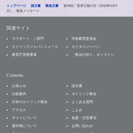
トップページ
諸文書
教皇文書
第44回「世界広報の日（2010年5月9
日）」教皇メッセージ
関連サイト
ラウダート・シ部門
学校教育委員会
カトリックジャパンニュース
カリタスジャパン
教皇庁宣教事業
「教会の祈り」オンライン
Contents
お知らせ
諸文書
出版案内
カトリック教会
日本のカトリック教会
よくある質問
アクセス
こよみ
サイトについて
免責・注意事項
著作権について
お問い合わせ