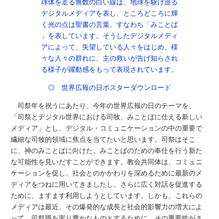
球体を走る無数の白い線は、地球を駆け巡る
デジタルメディアを表し、ところどころに輝
く光の点は聖書の言葉、すなわち「みことば
」を表しています。そうしたデジタルメディ
アによって、失望している人々をはじめ、様
々な人々の群れに、主の救いが告げ知らされ
る様子が躍動感をもって表現されています。
◎ 世界広報の日ポスターダウンロード
司祭年を祝うにあたり、今年の世界広報の日のテーマを、
「司祭とデジタル世界における司牧、みことばに仕える新しい
メディア」とし、デジタル・コミュニケーションの中の重要で
繊細な司牧的領域に焦点を当てたいと思います。司祭はそこ
に、神のみことばに向けた、みことばのための奉仕を行う新た
な可能性を見いだすことができます。教会共同体は、コミュニ
ケーションを促し、社会とのかかわりを深めるために最新のメ
ディアをつねに用いてきましたし、さらに広く対話を促進する
ために、ますます利用しようとしています。しかも、これらの
メディアは最近、その爆発的な成長と社会的影響力の増大によ
って、司祭職を実り豊かなものとするために、その重要性がさ