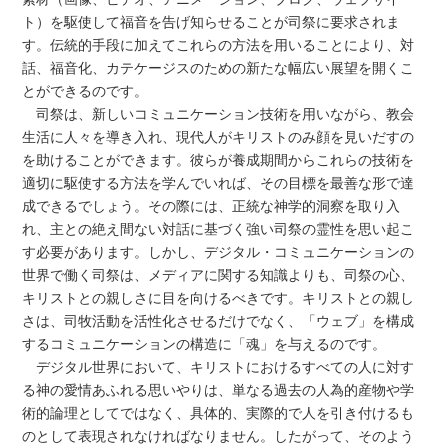
ト）を駆使して福音を告げ知らせることが司祭に要求されま
す。伝統的手段に加えてこれらの方法を用いることにより、対
話、福音化、カテケージスのための新たな幅広い展望を開くこ
とができるのです。
司祭は、新しいコミュニケーション技術を用いながら、教会
生活に人々を導き入れ、現代人がキリストのみ顔を見いだすの
を助けることができます。彼らが養成期間からこれらの技術を
適切に駆使する方法を学んでいれば、その目標を最善な形で達
成できるでしょう。その際には、正統な神学的洞察を取り入
れ、主との絶え間ない対話に基づく強い司祭の霊性を思い起こ
す必要があります。しかし、デジタル・コミュニケーションの
世界で働く司祭は、メディアに関する知識よりも、司祭の心、
キリストとの親しさに目を向けるべきです。キリストとの親し
さは、司牧活動を活性化させるだけでなく、「ウェブ」を構成
するコミュニケーションの構造に「魂」を与えるのです。
デジタル世界において、キリストにおけるすべての人に対す
る神の愛情あふれる思いやりは、単なる過去の人為的産物や学
術的論理としてではなく、具体的、実際的で人を引き付けるも
のとして表現されなければなりません。したがって、そのよう