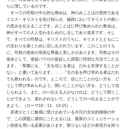
らに増しているのです。
すべての司祭の中心的な務めは、神のみことばの受肉である
イエス・キリストを告げ知らせ、秘跡においてキリストの救い
の恵みを伝えることです。みことばに呼び集められた教会は、
神がすべての人と交わるためのしるしであり道具です。そし
て、すべての司祭は、キリストのうちに、キリストとともにこ
の交わりを築くために召し出されています。このことのうち
に、司祭の使命の崇高な尊厳と美しさがあります。司祭はその
使命として、使徒パウロが提起した課題に特別な方法でこたえ
ます。「聖書にも、『主を信じる者は、だれも失望することが
ない』と書いてあります。……『主の名を呼び求める者はだれ
でも救われる』のです。ところで、信じたことのない方を、ど
うして呼び求められよう。聞いたことのない方を、どうして信
じられよう。また、のべ伝える人がなければ、どうして聞くこ
とができよう。遣わされないで、どうしてのべ伝えることがで
きよう」（ローマ10・11、13-15）。
若者がとくに敏感に受け止めている今日の文化的推移の中
で、この課題に適切にこたえるには、最新のコミュニケーショ
ン技術を用いる必要があります。限りないほどの表現力を持つ