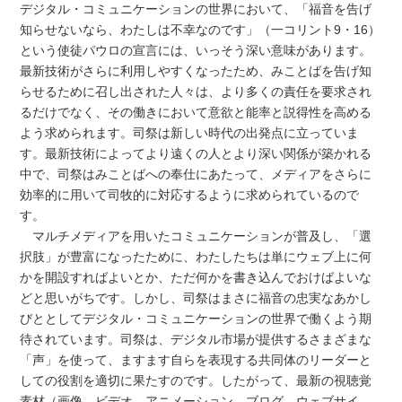
デジタル・コミュニケーションの世界において、「福音を告げ
知らせないなら、わたしは不幸なのです」（一コリント9・16）
という使徒パウロの宣言には、いっそう深い意味があります。
最新技術がさらに利用しやすくなったため、みことばを告げ知
らせるために召し出された人々は、より多くの責任を要求され
るだけでなく、その働きにおいて意欲と能率と説得性を高める
よう求められます。司祭は新しい時代の出発点に立っていま
す。最新技術によってより遠くの人とより深い関係が築かれる
中で、司祭はみことばへの奉仕にあたって、メディアをさらに
効率的に用いて司牧的に対応するように求められているので
す。
マルチメディアを用いたコミュニケーションが普及し、「選
択肢」が豊富になったために、わたしたちは単にウェブ上に何
かを開設すればよいとか、ただ何かを書き込んでおけばよいな
どと思いがちです。しかし、司祭はまさに福音の忠実なあかし
びととしてデジタル・コミュニケーションの世界で働くよう期
待されています。司祭は、デジタル市場が提供するさまざまな
「声」を使って、ますます自らを表現する共同体のリーダーと
しての役割を適切に果たすのです。したがって、最新の視聴覚
素材（画像、ビデオ、アニメーション、ブログ、ウェブサイ