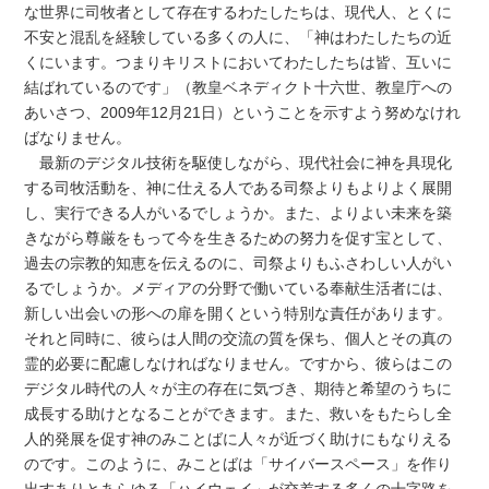
な世界に司牧者として存在するわたしたちは、現代人、とくに
不安と混乱を経験している多くの人に、「神はわたしたちの近
くにいます。つまりキリストにおいてわたしたちは皆、互いに
結ばれているのです」（教皇ベネディクト十六世、教皇庁への
あいさつ、2009年12月21日）ということを示すよう努めなけれ
ばなりません。
最新のデジタル技術を駆使しながら、現代社会に神を具現化
する司牧活動を、神に仕える人である司祭よりもよりよく展開
し、実行できる人がいるでしょうか。また、よりよい未来を築
きながら尊厳をもって今を生きるための努力を促す宝として、
過去の宗教的知恵を伝えるのに、司祭よりもふさわしい人がい
るでしょうか。メディアの分野で働いている奉献生活者には、
新しい出会いの形への扉を開くという特別な責任があります。
それと同時に、彼らは人間の交流の質を保ち、個人とその真の
霊的必要に配慮しなければなりません。ですから、彼らはこの
デジタル時代の人々が主の存在に気づき、期待と希望のうちに
成長する助けとなることができます。また、救いをもたらし全
人的発展を促す神のみことばに人々が近づく助けにもなりえる
のです。このように、みことばは「サイバースペース」を作り
出すありとあらゆる「ハイウェイ」が交差する多くの十字路を