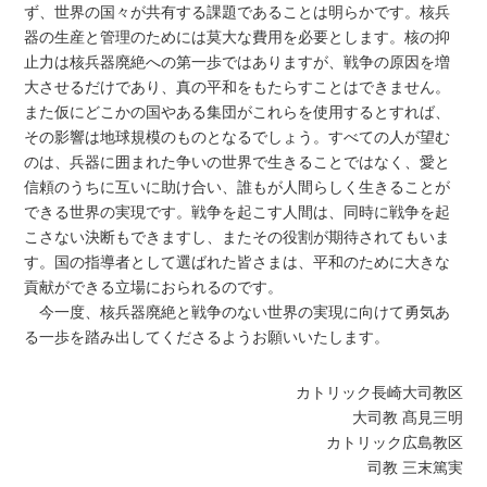
ず、世界の国々が共有する課題であることは明らかです。核兵
器の生産と管理のためには莫大な費用を必要とします。核の抑
止力は核兵器廃絶への第一歩ではありますが、戦争の原因を増
大させるだけであり、真の平和をもたらすことはできません。
また仮にどこかの国やある集団がこれらを使用するとすれば、
その影響は地球規模のものとなるでしょう。すべての人が望む
のは、兵器に囲まれた争いの世界で生きることではなく、愛と
信頼のうちに互いに助け合い、誰もが人間らしく生きることが
できる世界の実現です。戦争を起こす人間は、同時に戦争を起
こさない決断もできますし、またその役割が期待されてもいま
す。国の指導者として選ばれた皆さまは、平和のために大きな
貢献ができる立場におられるのです。
今一度、核兵器廃絶と戦争のない世界の実現に向けて勇気あ
る一歩を踏み出してくださるようお願いいたします。
カトリック長崎大司教区
大司教 髙見三明
カトリック広島教区
司教 三末篤実