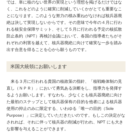
では、単に核のない世界の実現という理想を掲げるだけではな
く、これをどのように確実に削減していくかがとても重要なこ
とになります。このような努力の積み重ねがなければ核兵器廃
絶は決して実現しないからです。その意味で今年の４月に行わ
れる核安全保障サミット、そして５月に行われる予定の核拡散
防止条約（NPT）再検討会議において、各国の指導者たちがそ
れぞれの利害を越えて、核兵器廃絶に向けて確実な一歩を踏み
出す合意を得ることを心から願うものです。
米国大統領にお願いします
来る３月に行われる貴国の核政策の指針、「核戦略体制の見
直し（ＮＰＲ）」において勇気ある決断をし、指導力を発揮す
るようお願いします。すなわち、少なくとも核兵器廃絶に向け
た最初のステップとして核兵器保有の目的を他者による核兵器
使用の抑止のみに限定する、いわゆる「唯一の目的（Sole
Purpose）」に決定していただきたいのです。もしこの決定がな
されれば、それに伴って核兵器の削減が行われ、NPT にも大き
な影響を与えることができます。