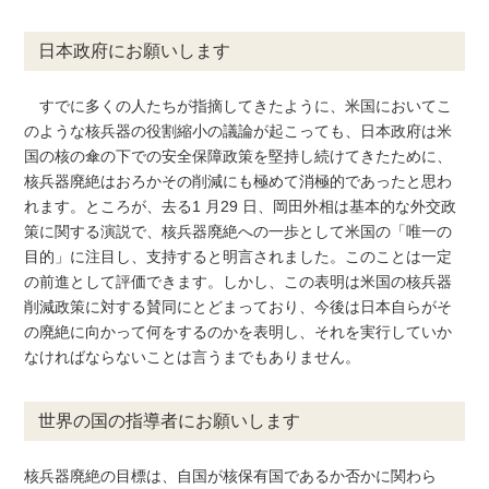
日本政府にお願いします
すでに多くの人たちが指摘してきたように、米国においてこ
のような核兵器の役割縮小の議論が起こっても、日本政府は米
国の核の傘の下での安全保障政策を堅持し続けてきたために、
核兵器廃絶はおろかその削減にも極めて消極的であったと思わ
れます。ところが、去る1 月29 日、岡田外相は基本的な外交政
策に関する演説で、核兵器廃絶への一歩として米国の「唯一の
目的」に注目し、支持すると明言されました。このことは一定
の前進として評価できます。しかし、この表明は米国の核兵器
削減政策に対する賛同にとどまっており、今後は日本自らがそ
の廃絶に向かって何をするのかを表明し、それを実行していか
なければならないことは言うまでもありません。
世界の国の指導者にお願いします
核兵器廃絶の目標は、自国が核保有国であるか否かに関わら