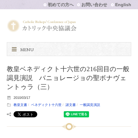
初めての方へ
お問い合わせ
English
MENU
教皇ベネディクト十六世の216回目の一般
謁見演説 バニョレージョの聖ボナヴェ
ントゥラ（三）
2010/03/17
教皇文書
ベネディクト十六世
諸文書
一般謁見演説