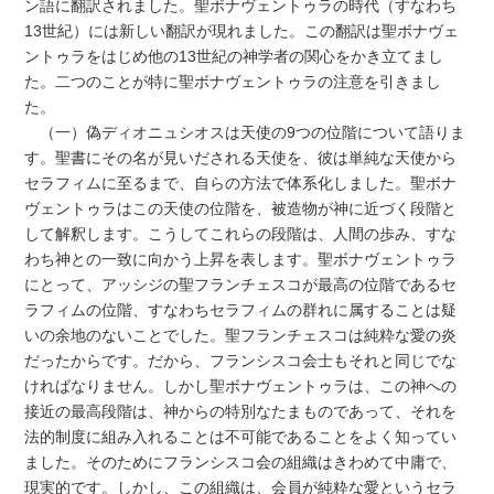
ン語に翻訳されました。聖ボナヴェントゥラの時代（すなわち
13世紀）には新しい翻訳が現れました。この翻訳は聖ボナヴェ
ントゥラをはじめ他の13世紀の神学者の関心をかき立てまし
た。二つのことが特に聖ボナヴェントゥラの注意を引きまし
た。
（一）偽ディオニュシオスは天使の9つの位階について語りま
す。聖書にその名が見いだされる天使を、彼は単純な天使から
セラフィムに至るまで、自らの方法で体系化しました。聖ボナ
ヴェントゥラはこの天使の位階を、被造物が神に近づく段階と
して解釈します。こうしてこれらの段階は、人間の歩み、すな
わち神との一致に向かう上昇を表します。聖ボナヴェントゥラ
にとって、アッシジの聖フランチェスコが最高の位階であるセ
ラフィムの位階、すなわちセラフィムの群れに属することは疑
いの余地のないことでした。聖フランチェスコは純粋な愛の炎
だったからです。だから、フランシスコ会士もそれと同じでな
ければなりません。しかし聖ボナヴェントゥラは、この神への
接近の最高段階は、神からの特別なたまものであって、それを
法的制度に組み入れることは不可能であることをよく知ってい
ました。そのためにフランシスコ会の組織はきわめて中庸で、
現実的です。しかし、この組織は、会員が純粋な愛というセラ