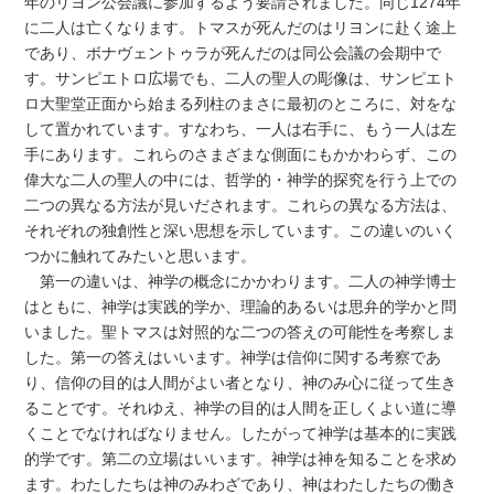
年のリヨン公会議に参加するよう要請されました。同じ1274年
に二人は亡くなります。トマスが死んだのはリヨンに赴く途上
であり、ボナヴェントゥラが死んだのは同公会議の会期中で
す。サンピエトロ広場でも、二人の聖人の彫像は、サンピエト
ロ大聖堂正面から始まる列柱のまさに最初のところに、対をな
して置かれています。すなわち、一人は右手に、もう一人は左
手にあります。これらのさまざまな側面にもかかわらず、この
偉大な二人の聖人の中には、哲学的・神学的探究を行う上での
二つの異なる方法が見いだされます。これらの異なる方法は、
それぞれの独創性と深い思想を示しています。この違いのいく
つかに触れてみたいと思います。
第一の違いは、神学の概念にかかわります。二人の神学博士
はともに、神学は実践的学か、理論的あるいは思弁的学かと問
いました。聖トマスは対照的な二つの答えの可能性を考察しま
した。第一の答えはいいます。神学は信仰に関する考察であ
り、信仰の目的は人間がよい者となり、神のみ心に従って生き
ることです。それゆえ、神学の目的は人間を正しくよい道に導
くことでなければなりません。したがって神学は基本的に実践
的学です。第二の立場はいいます。神学は神を知ることを求め
ます。わたしたちは神のみわざであり、神はわたしたちの働き