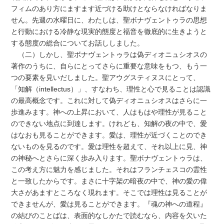
フィムのあり方にますます近づける助けとならなければなりま
せん。先週の水曜日に、わたしは、聖ボナヴェントゥラの思想
と行動における冷静な現実的態度と福音を徹底的に生きようと
する態度の総合についてお話ししました。
（二）しかし、聖ボナヴェントゥラは偽ディオニュシオスの
著作のうちに、自らにとってさらに重要な意味をもつ、もう一
つの要素を見いだしました。聖アウグスティヌスにとって、
「知解（intellectus）」、すなわち、理性と心で見ることは認識
の最高概念です。これに対して偽ディオニュシオスはさらに一
歩進みます。神への上昇において、人はもはや理性が見ること
のできない地点に到達します。けれども、知解の夜の中で、愛
はなおも見ることができます。愛は、理性が近づくことのでき
ないものを見るのです。愛は理性を超えて、それ以上に見、神
の神秘へとさらに深く歩み入ります。聖ボナヴェントゥラは、
この考え方に魅力を感じました。それはフランチェスコの霊性
と一致したからです。まさに十字架の暗夜の中で、神の愛の偉
大さがあますところなく現れます。そこでは理性は見ることが
できませんが、愛は見ることができます。『魂の神への道程』
の結びのことばは、表面的なしかたで読むなら、内容を欠いた