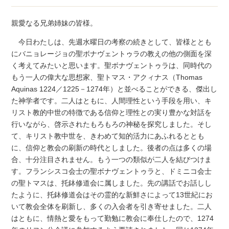
親愛なる兄弟姉妹の皆様。
今日わたしは、先週水曜日の考察の続きとして、皆様ととも
にバニョレージョの聖ボナヴェントゥラの教えの他の側面を深
く考えてみたいと思います。聖ボナヴェントゥラは、同時代の
もう一人の偉大な思想家、聖トマス・アクィナス（Thomas
Aquinas 1224／1225－1274年）と並べることができる、傑出し
た神学者です。二人はともに、人間理性という手段を用い、キ
リスト教的中世の特徴である信仰と理性との実り豊かな対話を
行いながら、啓示されたもろもろの神秘を探究しました。そし
て、キリスト教中世を、きわめて知的活力にあふれるととも
に、信仰と教会の刷新の時代としました。後者の点は多くの場
合、十分注目されません。もう一つの類似が二人を結びつけま
す。フランシスコ会士の聖ボナヴェントゥラと、ドミニコ会士
の聖トマスは、托鉢修道会に属しました。先の講話でお話しし
たように、托鉢修道会はその霊的な新鮮さによって13世紀にお
いて教会全体を刷新し、多くの入会者を引き寄せました。二人
はともに、情熱と愛をもって勤勉に教会に奉仕したので、1274