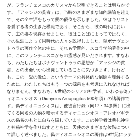
が、フランチェスコのカリスマから説明できることは明らかで
す。「アッシジの貧者」は、当時のさまざまな知的議論を超え
て、その全生涯をもって愛の優位を示しました。彼はキリスト
を愛する者の生きた模範であり、そこから、彼の時代におい
て、主の姿を現存させました。彼はことばによってではなく、
その生涯によって同時代の人々を説得しました。聖ボナヴェン
トゥラの著作全体の中に、それも学問的、スコラ学的著作の中
に、このフランチェスコからの霊感が見いだされます。すなわ
ち、わたしたちはボナヴェントゥラの思想が「アッシジの貧
者」との出会いから出発していることに気づきます。けれど
も、この「愛の優位」というテーマの具体的な展開を理解する
ために、わたしたちはもう一つの源泉をも考慮に入れなければ
なりません。すなわち、6世紀のシリアの神学者、いわゆる偽デ
ィオニュシオス（Dionysios Areopagites 500年頃）の諸著作で
す。偽ディオニュシオスは、使徒言行録（同17・34参照）に出
てくる同名の人物を暗示するディオニュシオス・アレオパギテ
スの偽名のもとに自らを隠しています。この神学者は典礼神学
と神秘神学を作り出すとともに、天使のさまざまな位階につい
て詳しく述べました。偽ディオニュシオスの著作は9世紀にラテ