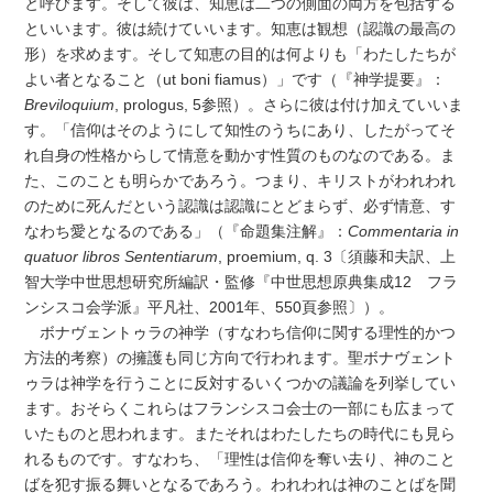
と呼びます。そして彼は、知恵は二つの側面の両方を包括する
といいます。彼は続けていいます。知恵は観想（認識の最高の
形）を求めます。そして知恵の目的は何よりも「わたしたちが
よい者となること（ut boni fiamus）」です（『神学提要』：
Breviloquium
, prologus, 5参照）。さらに彼は付け加えていいま
す。「信仰はそのようにして知性のうちにあり、したがってそ
れ自身の性格からして情意を動かす性質のものなのである。ま
た、このことも明らかであろう。つまり、キリストがわれわれ
のために死んだという認識は認識にとどまらず、必ず情意、す
なわち愛となるのである」（『命題集注解』：
Commentaria in
quatuor libros Sententiarum
, proemium, q. 3〔須藤和夫訳、上
智大学中世思想研究所編訳・監修『中世思想原典集成12 フラ
ンシスコ会学派』平凡社、2001年、550頁参照〕）。
ボナヴェントゥラの神学（すなわち信仰に関する理性的かつ
方法的考察）の擁護も同じ方向で行われます。聖ボナヴェント
ゥラは神学を行うことに反対するいくつかの議論を列挙してい
ます。おそらくこれらはフランシスコ会士の一部にも広まって
いたものと思われます。またそれはわたしたちの時代にも見ら
れるものです。すなわち、「理性は信仰を奪い去り、神のこと
ばを犯す振る舞いとなるであろう。われわれは神のことばを聞