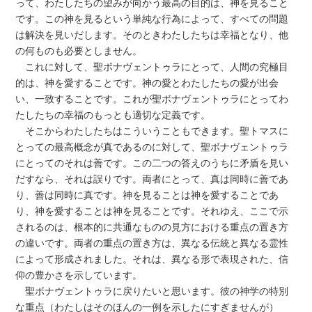
って、わたしたちの望みが向かう最高の目的は、神を見ること
です。この神を見るという単純な行為によって、すべての問題
は解決を見いだします。そのときわたしたちは幸福となり、他
の何ものも必要としません。
これに対して、聖ボナヴェントゥラにとって、人間の究極目
的は、神を愛することです。神の愛とわたしたちの愛が出会
い、一致することです。これが聖ボナヴェントゥラにとってわ
たしたちの幸福のもっとも適切な定義です。
そこからわたしたちはこういうこともできます。聖トマスに
とっての最高概念が真であるのに対して、聖ボナヴェントゥラ
にとってのそれは善です。この二つの答えのうちに矛盾を見い
だすなら、それは誤りです。両者にとって、真は同時に善であ
り、善は同時に真です。神を見ることは神を愛することであ
り、神を愛することは神を見ることです。それゆえ、ここで示
されるのは、根本的に共通なものの見方における重点の置き方
の違いです。両者の重点の置き方は、異なる伝統と異なる霊性
によって形成されました。それは、異なる形で表現された、信
仰の豊かさを示しています。
聖ボナヴェントゥラに戻りたいと思います。彼の神学の特別
な重点（わたしはそのほんの一例を示したにすぎませんが）