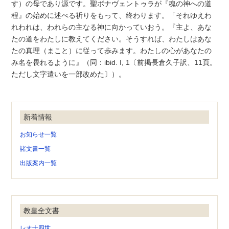
す）の母であり源です。聖ボナヴェントゥラが『魂の神への道
程』の始めに述べる祈りをもって、終わります。「それゆえわ
れわれは、われらの主なる神に向かっていおう。『主よ、あな
たの道をわたしに教えてください。そうすれば、わたしはあな
たの真理（まこと）に従って歩みます。わたしの心があなたの
み名を畏れるように』（同：ibid. I, 1〔前掲長倉久子訳、11頁。
ただし文字遣いを一部改めた〕）。
新着情報
お知らせ一覧
諸文書一覧
出版案内一覧
教皇全文書
レオ十四世