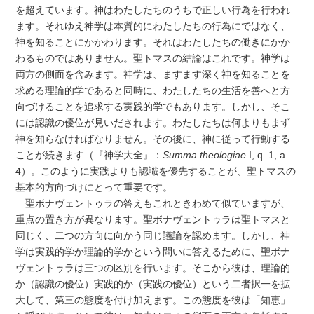
を超えています。神はわたしたちのうちで正しい行為を行われ
ます。それゆえ神学は本質的にわたしたちの行為にではなく、
神を知ることにかかわります。それはわたしたちの働きにかか
わるものではありません。聖トマスの結論はこれです。神学は
両方の側面を含みます。神学は、ますます深く神を知ることを
求める理論的学であると同時に、わたしたちの生活を善へと方
向づけることを追求する実践的学でもあります。しかし、そこ
には認識の優位が見いだされます。わたしたちは何よりもまず
神を知らなければなりません。その後に、神に従って行動する
ことが続きます（『神学大全』：
Summa theologiae
I, q. 1, a.
4）。このように実践よりも認識を優先することが、聖トマスの
基本的方向づけにとって重要です。
聖ボナヴェントゥラの答えもこれときわめて似ていますが、
重点の置き方が異なります。聖ボナヴェントゥラは聖トマスと
同じく、二つの方向に向かう同じ議論を認めます。しかし、神
学は実践的学か理論的学かという問いに答えるために、聖ボナ
ヴェントゥラは三つの区別を行います。そこから彼は、理論的
か（認識の優位）実践的か（実践の優位）という二者択一を拡
大して、第三の態度を付け加えます。この態度を彼は「知恵」