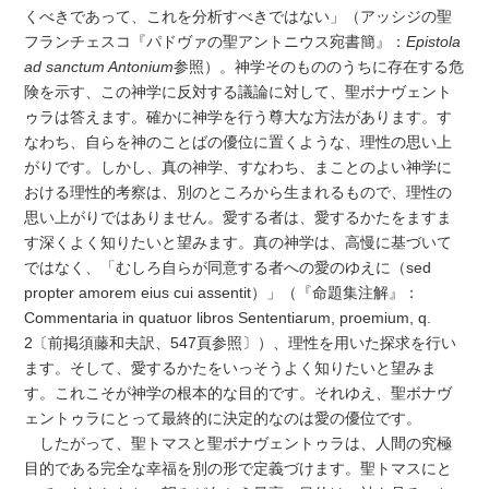
くべきであって、これを分析すべきではない」（アッシジの聖
フランチェスコ『パドヴァの聖アントニウス宛書簡』：
Epistola
ad sanctum Antonium
参照）。神学そのもののうちに存在する危
険を示す、この神学に反対する議論に対して、聖ボナヴェント
ゥラは答えます。確かに神学を行う尊大な方法があります。す
なわち、自らを神のことばの優位に置くような、理性の思い上
がりです。しかし、真の神学、すなわち、まことのよい神学に
おける理性的考察は、別のところから生まれるもので、理性の
思い上がりではありません。愛する者は、愛するかたをますま
す深くよく知りたいと望みます。真の神学は、高慢に基づいて
ではなく、「むしろ自らが同意する者への愛のゆえに（sed
propter amorem eius cui assentit）」（『命題集注解』：
Commentaria in quatuor libros Sententiarum, proemium, q.
2〔前掲須藤和夫訳、547頁参照〕）、理性を用いた探求を行い
ます。そして、愛するかたをいっそうよく知りたいと望みま
す。これこそが神学の根本的な目的です。それゆえ、聖ボナヴ
ェントゥラにとって最終的に決定的なのは愛の優位です。
したがって、聖トマスと聖ボナヴェントゥラは、人間の究極
目的である完全な幸福を別の形で定義づけます。聖トマスにと