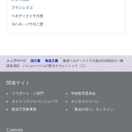
フランシスコ
ベネディクト十六世
ヨハネ・パウロ二世
トップページ
諸文書
教皇文書
教皇ベネディクト十六世の216回目の一般
謁見演説 バニョレージョの聖ボナヴェントゥラ（三）
関連サイト
ラウダート・シ部門
学校教育委員会
カトリックジャパンニュース
カリタスジャパン
教皇庁宣教事業
「教会の祈り」オンライン
Contents