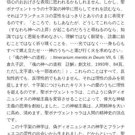
信心のおおげさな表現に思われるかもしれません。しかし、聖
ボナヴェントゥラの十字架の神学に照らしてそれを読むなら、
それはフランチェスコの霊性をはっきりとありのままに表現す
るのです。「ところで、もしあなたが、どうしてこれらのこと
（すなわち神への上昇）が起こるのだろうと尋ねるのなら、知
識ではなく恩寵を求めなさい。理解ではなく願望を、読書に励
むことではなく祈り嘆くことを、････光ではなく････身も心も
すべて燃え立たせ････神のうちへと運び行く火を求めなさい」
（『魂の神への道程』：
Itinerarium mentis in Deum
VII, 6〔長
倉久子訳、『魂の神への道程 註解』創文社、1993年、84頁。
ただし文字遣いを一部改めた〕）。これらのことはすべて、反
知性的でも、反理性的でもありません。それは理性の歩みを前
提しますが、十字架につけられたキリストへの愛のうちに理性
を超えるのです。聖ボナヴェントゥラは、このように偽ディオ
ニュシオスの神秘主義を変容させることによって、偉大な神秘
主義の思潮を創始しました。この神秘主義は、人間精神を大い
に高め、清めます。聖ボナヴェントゥラは人間の精神史の頂点
です。
この十字架の神学は、偽ディオニュシオスの神学とフランチ
ェスコの霊性の出会いから生まれました。だからといって、聖