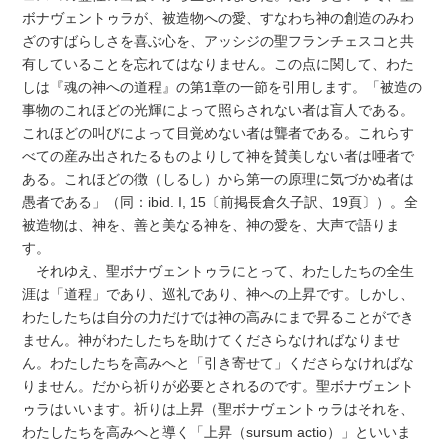
ボナヴェントゥラが、被造物への愛、すなわち神の創造のみわ
ざのすばらしさを喜ぶ心を、アッシジの聖フランチェスコと共
有していることを忘れてはなりません。この点に関して、わた
しは『魂の神への道程』の第1章の一節を引用します。「被造の
事物のこれほどの光輝によって照らされない者は盲人である。
これほどの叫びによって目覚めない者は聾者である。これらす
べての産み出されたるものよりして神を賛美しない者は唖者で
ある。これほどの徴（しるし）から第一の原理に気づかぬ者は
愚者である」（同：ibid. I, 15〔前掲長倉久子訳、19頁〕）。全
被造物は、神を、善と美なる神を、神の愛を、大声で語りま
す。
それゆえ、聖ボナヴェントゥラにとって、わたしたちの全生
涯は「道程」であり、巡礼であり、神への上昇です。しかし、
わたしたちは自分の力だけでは神の高みにまで昇ることができ
ません。神がわたしたちを助けてくださらなければなりませ
ん。わたしたちを高みへと「引き寄せて」くださらなければな
りません。だから祈りが必要とされるのです。聖ボナヴェント
ゥラはいいます。祈りは上昇（聖ボナヴェントゥラはそれを、
わたしたちを高みへと導く「上昇（sursum actio）」といいま