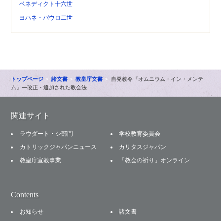
ベネディクト十六世
ヨハネ・パウロ二世
トップページ
諸文書
教皇庁文書
自発教令『オムニウム・イン・メンテ
ム』―改正・追加された教会法
関連サイト
ラウダート・シ部門
学校教育委員会
カトリックジャパンニュース
カリタスジャパン
教皇庁宣教事業
「教会の祈り」オンライン
Contents
お知らせ
諸文書