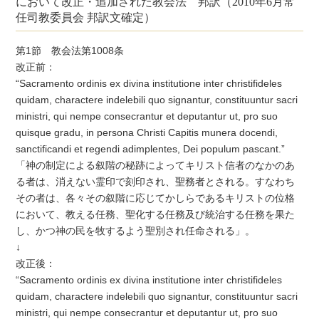
において改正・追加された教会法 邦訳（2010年6月常
任司教委員会 邦訳文確定）
第1節 教会法第1008条
改正前：
“Sacramento ordinis ex divina institutione inter christifideles
quidam, charactere indelebili quo signantur, constituuntur sacri
ministri, qui nempe consecrantur et deputantur ut, pro suo
quisque gradu, in persona Christi Capitis munera docendi,
sanctificandi et regendi adimplentes, Dei populum pascant.”
「神の制定による叙階の秘跡によってキリスト信者のなかのあ
る者は、消えない霊印で刻印され、聖務者とされる。すなわち
その者は、各々その叙階に応じてかしらであるキリストの位格
において、教える任務、聖化する任務及び統治する任務を果た
し、かつ神の民を牧するよう聖別され任命される」。
↓
改正後：
“Sacramento ordinis ex divina institutione inter christifideles
quidam, charactere indelebili quo signantur, constituuntur sacri
ministri, qui nempe consecrantur et deputantur ut, pro suo