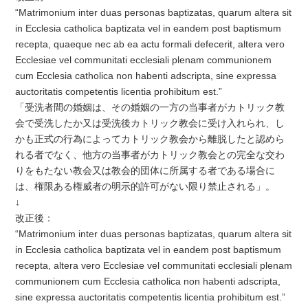
“Matrimonium inter duas personas baptizatas, quarum altera sit
in Ecclesia catholica baptizata vel in eandem post baptismum
recepta, quaeque nec ab ea actu formali defecerit, altera vero
Ecclesiae vel communitati ecclesiali plenam communionem
cum Ecclesia catholica non habenti adscripta, sine expressa
auctoritatis competentis licentia prohibitum est.”
「受洗者間の婚姻は、その婚姻の一方の当事者がカトリック教
会で受洗したか又は受洗後カトリック教会に受け入れられ、し
かも正式の行為によってカトリック教会から離脱したと認めら
れる者でなく、他方の当事者がカトリック教会との完全な交わ
りをもたない教会又は教会的団体に所属する者である場合に
は、権限ある権威者の明示的許可がない限り禁止される」。
↓
改正後：
“Matrimonium inter duas personas baptizatas, quarum altera sit
in Ecclesia catholica baptizata vel in eandem post baptismum
recepta, altera vero Ecclesiae vel communitati ecclesiali plenam
communionem cum Ecclesia catholica non habenti adscripta,
sine expressa auctoritatis competentis licentia prohibitum est.”