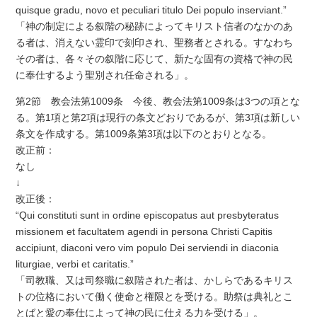
quisque gradu, novo et peculiari titulo Dei populo inserviant.”
「神の制定による叙階の秘跡によってキリスト信者のなかのあ
る者は、消えない霊印で刻印され、聖務者とされる。すなわち
その者は、各々その叙階に応じて、新たな固有の資格で神の民
に奉仕するよう聖別され任命される」。
第2節 教会法第1009条 今後、教会法第1009条は3つの項とな
る。第1項と第2項は現行の条文どおりであるが、第3項は新しい
条文を作成する。第1009条第3項は以下のとおりとなる。
改正前：
なし
↓
改正後：
“Qui constituti sunt in ordine episcopatus aut presbyteratus
missionem et facultatem agendi in persona Christi Capitis
accipiunt, diaconi vero vim populo Dei serviendi in diaconia
liturgiae, verbi et caritatis.”
「司教職、又は司祭職に叙階された者は、かしらであるキリス
トの位格において働く使命と権限とを受ける。助祭は典礼とこ
とばと愛の奉仕によって神の民に仕える力を受ける」。