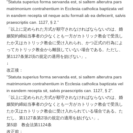
“Statuta superius forma servanda est, si saltem alterutra pars
matrimonium contrahentium in Ecclesia catholica baptizata vel
in eandem recepta sit neque actu formali ab ea defecerit, salvis
praescriptis can. 1127, § 2.”
「以上に定められた方式が順守されなければならないのは、婚
姻契約締結当事者の少なくとも一方がカトリック教会で受洗し
たか又はカトリック教会に受け入れられ、かつ正式の行為によ
ってカトリック教会から離脱していない場合である。ただし、
第1127条第2項の規定の適用を妨げない」。
↓
改正後：
“Statuta superius forma servanda est, si saltem alterutra pars
matrimonium contrahentium in Ecclesia catholica baptizata vel
in eandem recepta sit, salvis praescriptis can. 1127, § 2”.
「以上に定められた方式が順守されなければならないのは、婚
姻契約締結当事者の少なくとも一方がカトリック教会で受洗し
たか又はカトリック教会に受け入れられている場合である。た
だし、第1127条第2項の規定の適用を妨げない」。
第5節 教会法第1124条
改正前：