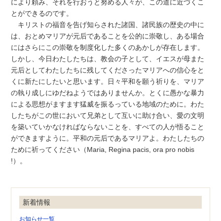
により頼み、それを行おうと努める人々が、この道に近づくこ
とができるのです。
キリストの福音を告げ知らされた諸国、諸民族の歴史の中に
は、おとめマリアが元后であることを公的に崇敬し、ある場合
にはさらにこの崇敬を制度化した多くのあかしが存在します。
しかし、今日わたしたちは、教会の子として、イエスが母また
元后としてわたしたちに残してくださったマリアへの信心をと
くに新たにしたいと思います。日々平和を願う祈りを、マリア
の執り成しにゆだねようではありませんか。とくに愚かな暴力
による思想がますます猛威を振るっている地域のために。わた
したちがこの世において兄弟として互いに助け合い、愛の文明
を築いていかなければならないことを、すべての人が悟ること
ができますように。平和の元后であるマリアよ。わたしたちの
ために祈ってください（Maria, Regina pacis, ora pro nobis
!）。
新着情報
お知らせ一覧