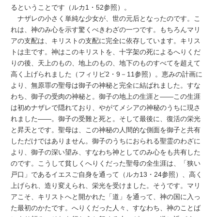
るということです（ルカ1・52参照）。
ナザレの小さく単純な少女が、世の元后となったのです。こ
れは、神のみ心を示す驚くべきわざの一つです。もちろんマリ
アの支配は、キリストの支配に完全に依存しています。キリス
トは主です。神はこのキリストを、十字架の死によるへりくだ
りの後、天上のもの、地上のもの、地下のものすべてを超えて
高く上げられました（フィリピ2・9－11参照）。恵みの計画に
より、無原罪の聖母は御子の神秘と完全に結ばれました。すな
わち、御子の受肉の神秘と。御子の地上の生涯と――この生涯
は初めナザレで隠れており、やがてメシアの神秘のうちに現さ
れました――。御子の受難と死と。そして最後に、復活の栄光
と昇天とです。聖母は、この神秘の人間的な側面を御子と共有
しただけではありません。御子のうちにおられる聖霊のわざに
より、御子の深い望み、すなわち神としてのみ心をも共有した
のです。こうして貧しくへりくだった聖母の全生涯は、「狭い
戸口」であるイエスご自身を通って（ルカ13・24参照）、高く
上げられ、造り変えられ、栄光を受けました。そうです。マリ
アこそ、キリストへと開かれた「道」を通って、神の国に入っ
た最初のかたです。へりくだった人々、すなわち、神のことば