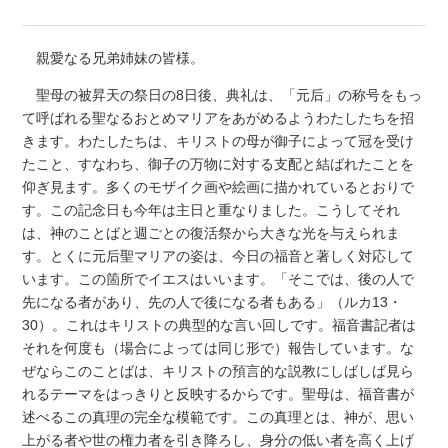
親愛なる兄弟姉妹の皆様。
聖母の被昇天の祭日の8日後、典礼は、「元后」の称号をもっ
て呼ばれる聖なるおとめマリアをあがめるようわたしたちを招
きます。わたしたちは、キリストの母が御子によって冠を受け
たこと、すなわち、御子の万物に対する支配と結ばれたことを
仰ぎ見ます。多くのモザイク画や絵画に描かれているとおりで
す。この記念日も今年は主日と重なりました。こうしてそれ
は、神のことばと週ごとの復活祭から大きな光を与えられま
す。とくに元后聖マリアの姿は、今日の福音と著しく対応して
います。この箇所でイエスはいいます。「そこでは、後の人で
先になる者があり、先の人で後になる者もある」（ルカ13・
30）。これはキリストの典型的な言い回しです。福音書記者は
それを何度も（場合によっては同じ形で）報告しています。な
ぜならこのことばは、キリストの預言的な説教にしばしば見ら
れるテーマをはっきりと反映するからです。聖母は、福音書が
述べるこの真理の完全な模範です。この真理とは、神が、思い
上がる者や世の権力者を引き降ろし、身分の低い者を高く上げ