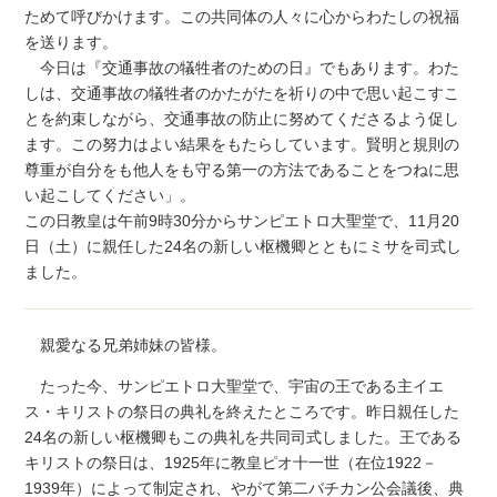
ためて呼びかけます。この共同体の人々に心からわたしの祝福
を送ります。
今日は『交通事故の犠牲者のための日』でもあります。わた
しは、交通事故の犠牲者のかたがたを祈りの中で思い起こすこ
とを約束しながら、交通事故の防止に努めてくださるよう促し
ます。この努力はよい結果をもたらしています。賢明と規則の
尊重が自分をも他人をも守る第一の方法であることをつねに思
い起こしてください」。
この日教皇は午前9時30分からサンピエトロ大聖堂で、11月20
日（土）に親任した24名の新しい枢機卿とともにミサを司式し
ました。
親愛なる兄弟姉妹の皆様。
たった今、サンピエトロ大聖堂で、宇宙の王である主イエ
ス・キリストの祭日の典礼を終えたところです。昨日親任した
24名の新しい枢機卿もこの典礼を共同司式しました。王である
キリストの祭日は、1925年に教皇ピオ十一世（在位1922－
1939年）によって制定され、やがて第二バチカン公会議後、典