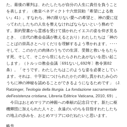
た。最後の審判は、わたしたちが自分の人生に責任を負うこと
を表します」（教皇ベネディクト十六世回勅『希望による救
い』41）。すなわち、神の限りない愛への希望と、神の愛に従
ってわたしたちの人生を整えなければならないという務めで
す。新約聖書から霊感を受けて描かれたイエスの姿を仰ぎ見る
とき、（古代の教会会議が教えるとおり）わたしたちは「神の
ことばの崇高さとへりくだりを理解するよう導かれます。････
そして、このかたの肉体のうちでの生涯、受難と救いをもたら
す死、そして、そこから世にもたらされたあがないを思い起こ
します」（トルッロ教会会議〔691ないし692年〕教令第82
条）。「そうです。わたしたちはこのような姿を必要としてい
ます。それは、十字架につけられたかたの刺し貫かれたみ心の
うちに神の神秘を認めることができるようになるためです」（J.
Ratzinger,
Teologia della liturgia. La fondazione sacramentale
dell’esistenza cristiana
, Libreria Editrice Vaticana, 2010, 69）。
今日はおとめマリアの神殿への奉献の記念日です。新たに枢
機卿団に加えられた人々と、永遠のいのちを目指すわたしたち
の地上の歩みを、おとめマリアにゆだねたいと思います。
略号