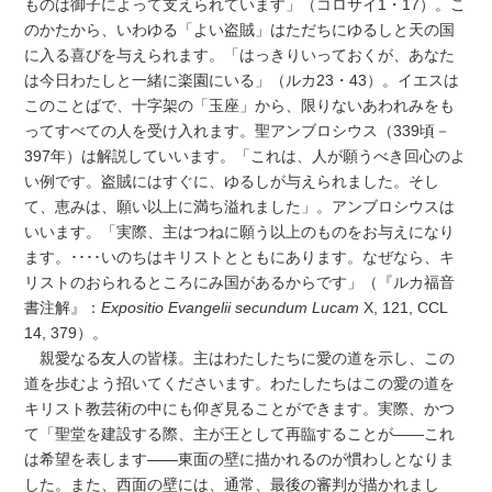
ものは御子によって支えられています」（コロサイ1・17）。こ
のかたから、いわゆる「よい盗賊」はただちにゆるしと天の国
に入る喜びを与えられます。「はっきりいっておくが、あなた
は今日わたしと一緒に楽園にいる」（ルカ23・43）。イエスは
このことばで、十字架の「玉座」から、限りないあわれみをも
ってすべての人を受け入れます。聖アンブロシウス（339頃－
397年）は解説していいます。「これは、人が願うべき回心のよ
い例です。盗賊にはすぐに、ゆるしが与えられました。そし
て、恵みは、願い以上に満ち溢れました」。アンブロシウスは
いいます。「実際、主はつねに願う以上のものをお与えになり
ます。････いのちはキリストとともにあります。なぜなら、キ
リストのおられるところにみ国があるからです」（『ルカ福音
書注解』：
Expositio Evangelii secundum Lucam
X, 121, CCL
14, 379）。
親愛なる友人の皆様。主はわたしたちに愛の道を示し、この
道を歩むよう招いてくださいます。わたしたちはこの愛の道を
キリスト教芸術の中にも仰ぎ見ることができます。実際、かつ
て「聖堂を建設する際、主が王として再臨することが――これ
は希望を表します――東面の壁に描かれるのが慣わしとなりま
した。また、西面の壁には、通常、最後の審判が描かれまし