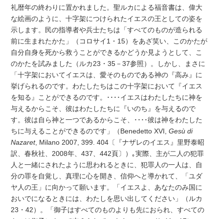
礼暦年の終わりに置かれました。聖ルカによる福音書は、偉大
な絵画のように、十字架につけられたイエスの王としての姿を
示します。民の指導者や兵士たちは「すべてのものが造られる
前に生まれたかた」（コロサイ1・15）をあざ笑い、このかたが
自分自身を死から救うことができるかどうか見ようとして、こ
のかたを試みました（ルカ23・35－37参照）。しかし、まさに
「十字架においてイエスは、愛そのものである神の『高み』に
挙げられるのです。わたしたちはこの十字架において『イエス
を知る』ことができるのです。････イエスはわたしたちに神を
与えるからこそ、彼はわたしたちに『いのち』を与えるので
す。彼は自ら神と一つであるからこそ、････彼は神をわたした
ちに与えることができるのです」（Benedetto XVI,
Gesù di
Nazaret
, Milano 2007, 399. 404〔『ナザレのイエス』里野泰昭
訳、春秋社、2008年、437、442頁〕）｡実際、主が二人の犯罪
人と一緒にされたように思われるときに、犯罪人の一人は、自
分の罪を自覚し、真理に心を開き、信仰へと導かれて、「ユダ
ヤ人の王」に向かって願います。「イエスよ、あなたのみ国に
おいでになるときには、わたしを思い出してください」（ルカ
23・42）。「御子はすべてのものよりも先におられ、すべての