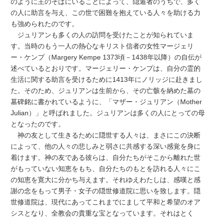
のように主のそばにいることによって、隠遁者のうちで、多く
の人に助言を与え、この世で困難を抱えている人々を助ける力
も強められたのです。
ジュリアンも多くの人の訪問を受けたことが知られていま
す。当時のもう一人の熱心なキリスト信者の女性マージェリ
ー・ケンプ（Margery Kempe 1373頃－1438年以降）の自伝が
述べているとおりです。マージェリー・ケンプは、自分の霊的
生活に関する助言を受けるために1413年にノリッジに赴きまし
た。そのため、ジュリアンは生前から、その亡骸を納めた墓の
墓碑銘に書かれているように、「マザー・ジュリアン（Mother
Julian）」と呼ばれました。ジュリアンは多くの人にとっての母
となったのです。
神の友として生きるために隠世する人々は、まさにこの決断
によって、他の人々の悲しみと弱さに共感する深い感覚を身に
着けます。神の友である彼らは、自分たちがそこから離れた世
がもっていない知恵をもち、自分たちのもとを訪れる人々にこ
の知恵を寛大に分かち与えます。それゆえわたしは、感嘆と感
謝の念をもって男子・女子の隠世修道院に思いを致します。隠
世修道院は、現代にあってこれまでにまして平和と希望のオア
シスとなり、全教会の貴重な宝となっています。それはとく