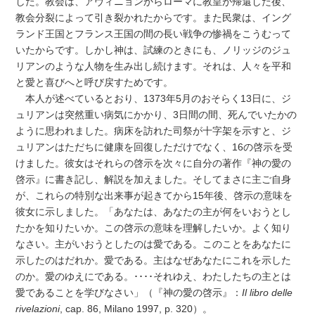
した。教会は、アヴィニョンからローマに教皇が帰還した後、
教会分裂によって引き裂かれたからです。また民衆は、イング
ランド王国とフランス王国の間の長い戦争の惨禍をこうむって
いたからです。しかし神は、試練のときにも、ノリッジのジュ
リアンのような人物を生み出し続けます。それは、人々を平和
と愛と喜びへと呼び戻すためです。
本人が述べているとおり、1373年5月のおそらく13日に、ジ
ュリアンは突然重い病気にかかり、3日間の間、死んでいたかの
ように思われました。病床を訪れた司祭が十字架を示すと、ジ
ュリアンはただちに健康を回復しただけでなく、16の啓示を受
けました。彼女はそれらの啓示を次々に自分の著作『神の愛の
啓示』に書き記し、解説を加えました。そしてまさに主ご自身
が、これらの特別な出来事が起きてから15年後、啓示の意味を
彼女に示しました。「あなたは、あなたの主が何をいおうとし
たかを知りたいか。この啓示の意味を理解したいか。よく知り
なさい。主がいおうとしたのは愛である。このことをあなたに
示したのはだれか。愛である。主はなぜあなたにこれを示した
のか。愛のゆえにである。････それゆえ、わたしたちの主とは
愛であることを学びなさい」（『神の愛の啓示』：
Il libro delle
rivelazioni
, cap. 86, Milano 1997, p. 320）。