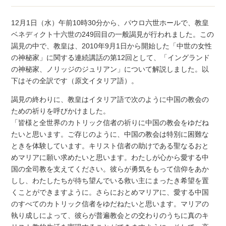
12月1日（水）午前10時30分から、パウロ六世ホールで、教皇
ベネディクト十六世の249回目の一般謁見が行われました。この
謁見の中で、教皇は、2010年9月1日から開始した「中世の女性
の神秘家」に関する連続講話の第12回として、「イングランド
の神秘家、ノリッジのジュリアン」について解説しました。以
下はその全訳です（原文イタリア語）。
謁見の終わりに、教皇はイタリア語で次のように中国の教会の
ための祈りを呼びかけました。
「皆様と全世界のカトリック信者の祈りに中国の教会をゆだね
たいと思います。ご存じのように、中国の教会は特別に困難な
ときを体験しています。キリスト信者の助けである聖なるおと
めマリアに願い求めたいと思います。わたしが心から愛する中
国の全司教を支えてください。彼らが勇気をもって信仰をあか
しし、わたしたちが待ち望んでいる救い主にまったき希望を置
くことができますように。さらにおとめマリアに、愛する中国
のすべてのカトリック信者をゆだねたいと思います。マリアの
執り成しによって、彼らが普遍教会との交わりのうちに真のキ