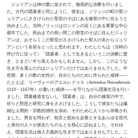
ジュリアンは神の愛に促されて、徹底的な決断を行いまし
た。古代の隠遁者と同じように、彼女は、ノリッジの町の聖ジ
ュリアンにささげられた聖堂のそばにある修室の中に住もうと
決めました。当時ノリッジはロンドンの近くにある重要な中心
都市でした。死ぬまでの長い間この聖堂のそばに住んだジュリ
アンは、おそらくこの聖堂がささげられた聖人の名からジュリ
アンという名前をとったと思われます。わたしたちは（当時の
呼び方に従って）「隠遁者」として生きるというこの決断に驚
き、とまどいすら覚えるかもしれません。しかし、このような
生き方を選んだのはジュリアンだけではありませんでした。中
世期、多くの数の女性が、自分たちのために作られた戒律――
たとえば、リーヴォーのアエルレドゥス（Aelredus Rievallensis
1110－1167年）が書いた戒律――を守りながら隠遁生活を行い
ました。隠遁修道女ないし「隠遁者」は、自分の修室の中で、
祈りと黙想と研究に身をささげました。こうして彼女たちは繊
細な人間的・宗教的感性を深め、そのために人々から崇敬され
ました。男女を問わず、助言と慰めを必要とするあらゆる世代
と身分の人々が彼女たちのもとを熱心に訪ねました。それゆ
え、隠遁生活は個人主義的な生き方ではありませんでした。こ