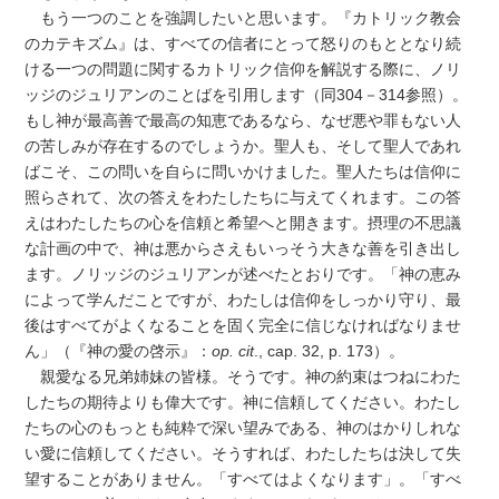
もう一つのことを強調したいと思います。『カトリック教会
のカテキズム』は、すべての信者にとって怒りのもととなり続
ける一つの問題に関するカトリック信仰を解説する際に、ノリ
ッジのジュリアンのことばを引用します（同304－314参照）。
もし神が最高善で最高の知恵であるなら、なぜ悪や罪もない人
の苦しみが存在するのでしょうか。聖人も、そして聖人であれ
ばこそ、この問いを自らに問いかけました。聖人たちは信仰に
照らされて、次の答えをわたしたちに与えてくれます。この答
えはわたしたちの心を信頼と希望へと開きます。摂理の不思議
な計画の中で、神は悪からさえもいっそう大きな善を引き出し
ます。ノリッジのジュリアンが述べたとおりです。「神の恵み
によって学んだことですが、わたしは信仰をしっかり守り、最
後はすべてがよくなることを固く完全に信じなければなりませ
ん」（『神の愛の啓示』：
op. cit
., cap. 32, p. 173）。
親愛なる兄弟姉妹の皆様。そうです。神の約束はつねにわた
したちの期待よりも偉大です。神に信頼してください。わたし
たちの心のもっとも純粋で深い望みである、神のはかりしれな
い愛に信頼してください。そうすれば、わたしたちは決して失
望することがありません。「すべてはよくなります」。「すべ