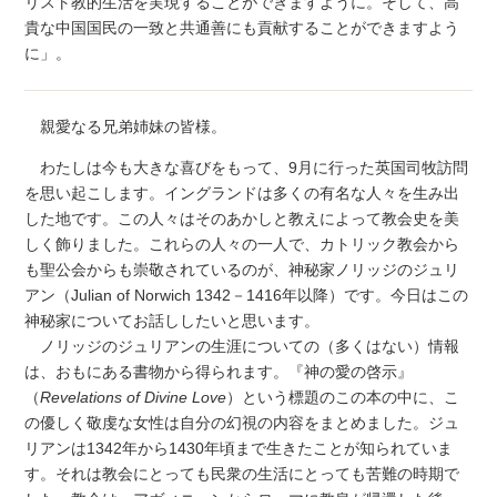
リスト教的生活を実現することができますように。そして、高
貴な中国国民の一致と共通善にも貢献することができますよう
に」。
親愛なる兄弟姉妹の皆様。
わたしは今も大きな喜びをもって、9月に行った英国司牧訪問
を思い起こします。イングランドは多くの有名な人々を生み出
した地です。この人々はそのあかしと教えによって教会史を美
しく飾りました。これらの人々の一人で、カトリック教会から
も聖公会からも崇敬されているのが、神秘家ノリッジのジュリ
アン（Julian of Norwich 1342－1416年以降）です。今日はこの
神秘家についてお話ししたいと思います。
ノリッジのジュリアンの生涯についての（多くはない）情報
は、おもにある書物から得られます。『神の愛の啓示』
（
Revelations of Divine Love
）という標題のこの本の中に、こ
の優しく敬虔な女性は自分の幻視の内容をまとめました。ジュ
リアンは1342年から1430年頃まで生きたことが知られていま
す。それは教会にとっても民衆の生活にとっても苦難の時期で