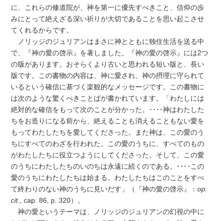
に、これらの修道院が、神を第一に優先すべきこと、信仰の歩
みにとって絶えざる深い祈りが大切であることを思い起こさせ
てくれるからです。
ノリッジのジュリアンはまさに神とともに独住生活を送る中
で、『神の愛の啓示』を著しました。『神の愛の啓示』には2つ
の版があります。おそらくより古いと思われる短い版と、長い
版です。この書物の内容は、神に愛され、神の摂理に守られて
いるという確信に基づく楽観的なメッセージです。この書物に
は次のような驚くべきことばが書かれています。「わたしには
絶対的な確信をもって次のことが分かった。････神はわたした
ちをお造りになる前から、絶えることも消えることもない愛を
もってわたしたちを愛してくださった。また神は、この愛のう
ちにすべてのわざを行われた。この愛のうちに、すべてのもの
がわたしたちに役立つようにしてくださった。そして、この愛
のうちにわたしたちのいのちは永遠に続くのである。････この
愛のうちにわたしたちは始まる。わたしたちはこのことをすべ
て終わりのない神のうちに見いだす」（『神の愛の啓示』：
op.
cit
., cap. 86, p. 320）。
神の愛というテーマは、ノリッジのジュリアンの幻視の中に