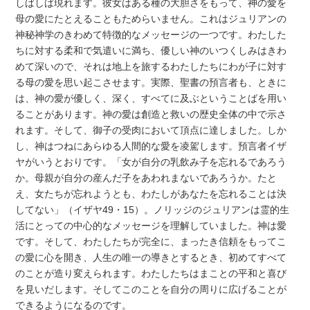
しばしば現れます。彼女はある種の大胆さをもって、神の愛を
母の愛にたとえることもためらいません。これはジュリアンの
神秘神学のきわめて特徴的なメッセージの一つです。わたした
ちに対する柔和で気遣いに満ち、優しい神のいつくしみはきわ
めて深いので、それは地上を旅するわたしたちにわが子に対す
る母の愛を思い起こさせます。実際、聖書の預言者も、ときに
は、神の愛が優しく、深く、すべてに及ぶということばを用い
ることがあります。神の愛は創造と救いの歴史全体の中で示さ
れます。そして、御子の受肉において頂点に達しました。しか
し、神はつねにあらゆる人間的な愛を凌駕します。預言者イザ
ヤがいうとおりです。「女が自分の乳飲み子を忘れるであろう
か。母親が自分の産んだ子をあわれまないであろうか。たと
え、女たちが忘れようとも、わたしがあなたを忘れることは決
してない」（イザヤ49・15）。ノリッジのジュリアンは霊的生
活にとっての中心的なメッセージを理解していました。神は愛
です。そして、わたしたちが完全に、まったき信頼をもってこ
の愛に心を開き、人生の唯一の導きとするとき、初めてすべて
のことが造り変えられます。わたしたちはまことの平和と喜び
を見いだします。そしてこのことを自分の周りに広げることが
できるようになるのです。