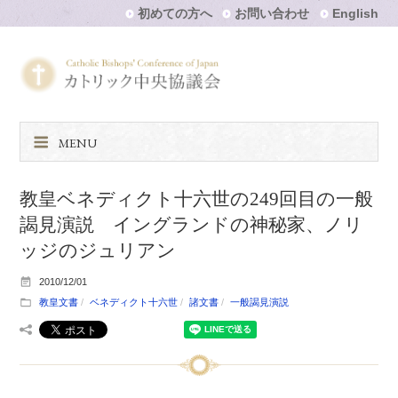
初めての方へ
お問い合わせ
English
MENU
教皇ベネディクト十六世の249回目の一般
謁見演説 イングランドの神秘家、ノリ
ッジのジュリアン
2010/12/01
教皇文書
ベネディクト十六世
諸文書
一般謁見演説