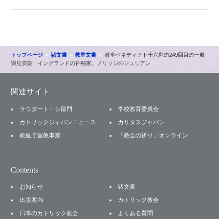
トップページ
諸文書
教皇文書
教皇ベネディクト十六世の249回目の一般
謁見演説 イングランドの神秘家、ノリッジのジュリアン
関連サイト
ラウダート・シ部門
学校教育委員会
カトリックジャパンニュース
カリタスジャパン
教皇庁宣教事業
「教会の祈り」オンライン
Contents
お知らせ
諸文書
出版案内
カトリック教会
日本のカトリック教会
よくある質問