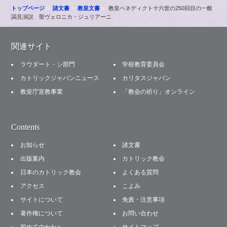
トップページ
諸文書
教皇文書
教皇ベネディクト十六世の250回目の一般
謁見演説 聖ヴェロニカ・ジュリアーニ
関連サイト
ラウダート・シ部門
学校教育委員会
カトリックジャパンニュース
カリタスジャパン
教皇庁宣教事業
「教会の祈り」オンライン
Contents
お知らせ
諸文書
出版案内
カトリック教会
日本のカトリック教会
よくある質問
アクセス
こよみ
サイトについて
免責・注意事項
著作権について
お問い合わせ
初めてのかたへ
サイトマップ