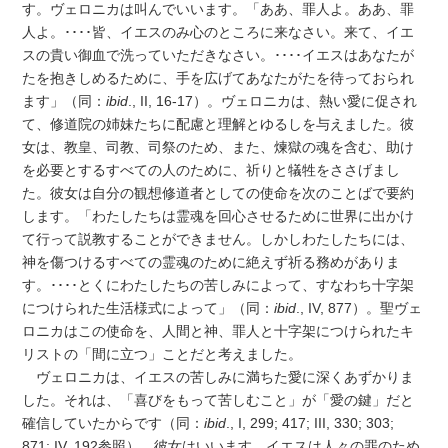
す。ヴェロニカは叫んでいいます。「ああ、罪人よ。ああ、罪
人よ。････皆、イエスのみ心のところに来なさい。来て、イエ
スの貴い御血で洗っていただきなさい。････イエスはあなたが
たを抱きしめるために、手を広げてあなたがたを待っておられ
ます」（同：
ibid
., II, 16-17）。ヴェロニカは、熱い愛に促され
て、修道院の姉妹たちに配慮と理解とゆるしを与えました。彼
女は、教皇、司教、司祭のため、また、煉獄の魂を含む、助け
を必要とするすべての人のために、祈りと犠牲をささげまし
た。彼女は自分の観想修道者としての使命を次のことばで要約
します。「わたしたちは霊魂を回心させるために世界に出かけ
て行って説教することができません。しかしわたしたちには、
神を傷つけるすべての霊魂のために絶えず祈る務めがありま
す。････とくにわたしたちの苦しみによって、すなわち十字架
につけられた生活様式によって」（同：
ibid
., IV, 877）。聖ヴェ
ロニカはこの使命を、人間と神、罪人と十字架につけられたキ
リストの「間に立つ」ことだと考えました。
ヴェロニカは、イエスの苦しみに満ちた愛に深くあずかりま
した。それは、「喜びをもって苦しむこと」が「愛の鍵」だと
確信していたからです（同：
ibid
., I, 299; 417; III, 330; 303;
871; IV, 192参照）。彼女はいいます。イエスは人々の罪のため