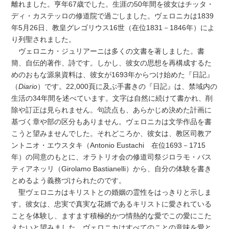
離れました。亨年67歳でした。生涯の50年間を彼女はチッタ・
ディ・カステッロの修道院で過ごしました。ヴェロニカは1839
年5月26日、教皇グレゴリウス16世（在位1831－1846年）によ
り列聖されました。
ヴェロニカ・ジュリアーニは多くの文書を著しました。書
簡、自伝的著作、詩です。しかし、彼女の思想を再構成するた
めのおもな源泉資料は、彼女が1693年からつけ始めた『日記』
（
Diario
）です。22,000頁に及ぶ手書きの『日記』は、禁域内の
生活の34年間を述べています。文字は自然に続けて書かれ、削
除や訂正は見られません。句読点も、あらかじめ決めた計画に
基づく章や部の区分もありません。ヴェロニカは文学作品を書
こうと望みませんでした。それどころか、彼女は、教区司教ア
ントニオ・エウスタキ（Antonio Eustachi 在位1693－1715
年）の同意のもとに、オラトリオ会の修道司祭ジロラモ・バス
ティアネッリ（Girolamo Bastianelli）から、自分の体験を書き
とめるよう義務づけられたのです。
聖ヴェロニカはキリストとの婚姻の霊性をはっきりと示しま
す。彼女は、忠実で真実な花婿であるキリストに愛されている
ことを体験し、ますます積極的かつ情熱的な愛でこの愛にこた
えたいと望みました。ヴェロニカはすべてのことの意味を愛と