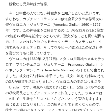
親愛なる兄弟姉妹の皆様。
今日は中世の人ではない神秘家をご紹介したいと思います。
すなわち、カプチン・フランシスコ修道会系クララ会修道女の
聖ヴェロニカ・ジュリアーニ（Veronica Giuliani 1660－1727
年）です。この神秘家をご紹介するのは、来る12月27日に聖女
の生誕350周年を記念するからです。聖女がもっとも長い期間を
過ごし、また没した地であるチッタ・ディ・カステッロと、生
地であるメルカテッロ、そしてウルビーノ教区はこの記念行事
を喜びのうちに祝っています。
ヴェロニカは1660年12月27日にメタウロ川流域のメルカテッ
ロで、フランチェスコ・ジュリアーニ（Francesco Giuliani）と
ベネデッタ・マンチニ（Benedetta Mancini）の子として生まれ
ました。彼女は7人姉妹の末子でした。彼女に加えて姉妹のうち
の3人が修道生活に入りました。ヴェロニカの本名はウルスラ
（Ursula）です。母親を7歳のときに亡くし、父親はパルマ公国
の収税局長としてピアチェンツァに転任しました。ウルスラは
この町で、生涯をキリストにささげたいという望みをますます
感じるようになりました。この招きがとても強くなったので、
彼女は17歳のときチッタ・ディ・カステッロのカプチン・フラ