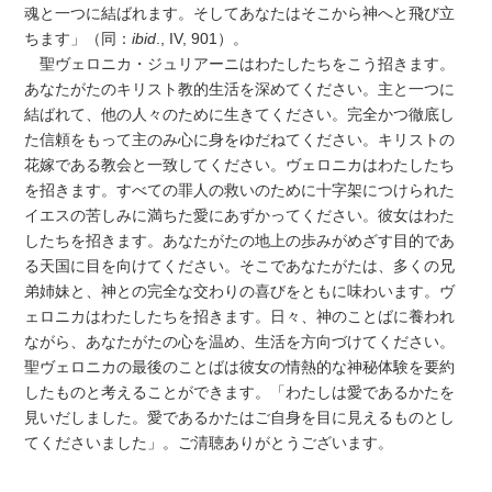
魂と一つに結ばれます。そしてあなたはそこから神へと飛び立
ちます」（同：
ibid
., IV, 901）。
聖ヴェロニカ・ジュリアーニはわたしたちをこう招きます。
あなたがたのキリスト教的生活を深めてください。主と一つに
結ばれて、他の人々のために生きてください。完全かつ徹底し
た信頼をもって主のみ心に身をゆだねてください。キリストの
花嫁である教会と一致してください。ヴェロニカはわたしたち
を招きます。すべての罪人の救いのために十字架につけられた
イエスの苦しみに満ちた愛にあずかってください。彼女はわた
したちを招きます。あなたがたの地上の歩みがめざす目的であ
る天国に目を向けてください。そこであなたがたは、多くの兄
弟姉妹と、神との完全な交わりの喜びをともに味わいます。ヴ
ェロニカはわたしたちを招きます。日々、神のことばに養われ
ながら、あなたがたの心を温め、生活を方向づけてください。
聖ヴェロニカの最後のことばは彼女の情熱的な神秘体験を要約
したものと考えることができます。「わたしは愛であるかたを
見いだしました。愛であるかたはご自身を目に見えるものとし
てくださいました」。ご清聴ありがとうございます。