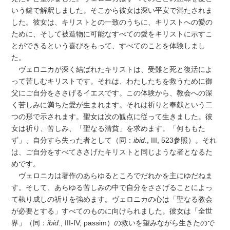
いう鍵で解釈しました。そこから彼女は深い平安で満たされま
した。彼女は、キリストとの一致のうちに、キリストへの愛の
ために、そして被造物に可能なすべての愛をキリストに示すこ
とができるという喜びをもって、すべてのことを体験しまし
た。
ヴェロニカが深く結ばれたキリストは、受難と死と復活によ
って苦しむキリストです。それは、わたしたちを救うために御
父にご自分をささげるイエスです。この体験から、教会への深
く苦しみに満ちた愛が生まれます。それは祈りと奉献という二
つの形で示されます。聖女は次の観点に従って生きました。彼
女は祈り、苦しみ、「聖なる清貧」を求めます。「何ももた
ず」、自分すら失った者として（同：
ibid
., III, 523参照）。それ
は、ご自分をすべてささげたキリストと同じような者となるた
めです。
ヴェロニカは著作のあらゆるところでだれかを主にゆだねま
す。そして、あらゆる苦しみの中で自分をささげることによっ
て執り成しの祈りを強めます。ヴェロニカの心は「聖なる教会
が必要とする」すべてのものに向けられました。彼女は「全世
界」（同：
ibid
., III-IV, passim）の救いを望みながら生きたので