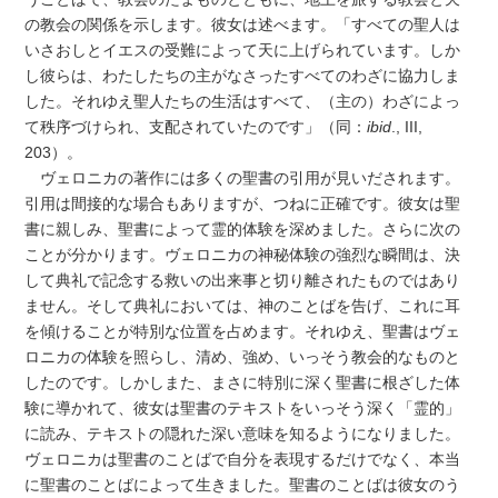
の教会の関係を示します。彼女は述べます。「すべての聖人は
いさおしとイエスの受難によって天に上げられています。しか
し彼らは、わたしたちの主がなさったすべてのわざに協力しま
した。それゆえ聖人たちの生活はすべて、（主の）わざによっ
て秩序づけられ、支配されていたのです」（同：
ibid
., III,
203）。
ヴェロニカの著作には多くの聖書の引用が見いだされます。
引用は間接的な場合もありますが、つねに正確です。彼女は聖
書に親しみ、聖書によって霊的体験を深めました。さらに次の
ことが分かります。ヴェロニカの神秘体験の強烈な瞬間は、決
して典礼で記念する救いの出来事と切り離されたものではあり
ません。そして典礼においては、神のことばを告げ、これに耳
を傾けることが特別な位置を占めます。それゆえ、聖書はヴェ
ロニカの体験を照らし、清め、強め、いっそう教会的なものと
したのです。しかしまた、まさに特別に深く聖書に根ざした体
験に導かれて、彼女は聖書のテキストをいっそう深く「霊的」
に読み、テキストの隠れた深い意味を知るようになりました。
ヴェロニカは聖書のことばで自分を表現するだけでなく、本当
に聖書のことばによって生きました。聖書のことばは彼女のう