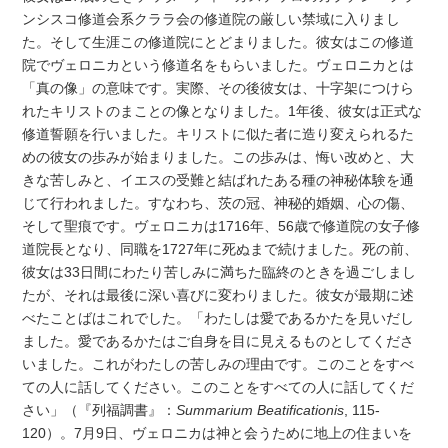
ンシスコ修道会系クララ会の修道院の厳しい禁域に入りまし
た。そして生涯この修道院にとどまりました。彼女はこの修道
院でヴェロニカという修道名をもらいました。ヴェロニカとは
「真の像」の意味です。実際、その後彼女は、十字架につけら
れたキリストのまことの像となりました。1年後、彼女は正式な
修道誓願を行いました。キリストに似た者に造り変えられるた
めの彼女の歩みが始まりました。この歩みは、悔い改めと、大
きな苦しみと、イエスの受難と結ばれたある種の神秘体験を通
じて行われました。すなわち、茨の冠、神秘的婚姻、心の傷、
そして聖痕です。ヴェロニカは1716年、56歳で修道院の女子修
道院長となり、同職を1727年に死ぬまで続けました。死の前、
彼女は33日間にわたり苦しみに満ちた臨終のときを過ごしまし
たが、それは最後に深い喜びに変わりました。彼女が最期に述
べたことばはこれでした。「わたしは愛であるかたを見いだし
ました。愛であるかたはご自身を目に見えるものとしてくださ
いました。これがわたしの苦しみの理由です。このことをすべ
ての人に話してください。このことをすべての人に話してくだ
さい」（『列福調書』：
Summarium Beatificationis
, 115-
120）。7月9日、ヴェロニカは神と会うために地上の住まいを