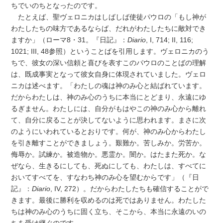
ちでいのちとなったのです。
たとえば、聖ヴェロニカはしばしば使徒パウロの「もし神が
わたしたちの味方であるならば、だれがわたしたちに敵対でき
ますか」（ローマ8・31。『日記』：
Diario
, I, 714; II, 116;
1021; III, 48参照）ということばを引用します。ヴェロニカのう
ちで、彼女の深い信頼と喜びを表すこのパウロのことばの理解
は、既成事実となって彼女自身に体現されていました。ヴェロ
ニカは述べます。「わたしの魂は神のみ心と結ばれています。
だからわたしは、神のみ心のうちに本当にとどまり、永遠にゆ
るぎません。わたしには、自分がもはやこの神のみ心から離れ
て、自分に戻ることが決してないように思われます。まさに次
のようにいわれているとおりです。何が、神のみ心からわたし
を引き離すことができましょう。艱難か。苦しみか。労苦か。
侮辱か。試練か。被造物か。悪霊か。闇か。はたまた死か。な
ぜなら、生きるにしても、死ぬにしても、わたしは、すべてに
おいてすべてを、すなわち神のみ心を望むからです」（『日
記』：
Diario
, IV, 272）。だからわたしたちも確信することがで
きます。最後に勝利を収めるのは死ではありません。わたした
ちは神のみ心のうちに固く立ち、そこから、本当に永遠のいの
ちを受け継ぐのです。