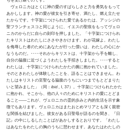
ヴェロニカはとくに神の愛のすばらしさと力を勇気をもって
あかしします。神の愛が彼女を引き寄せ、満たし、燃え立たせ
たからです。十字架につけられた愛であるかたは、アッシジの
聖フランチェスコと同じように、イエスの聖痕をもってヴェロ
ニカのからだに自らの刻印を押しました。「十字架につけられ
たキリストはわたしにささやきかけます。わが花嫁よ。わたし
を侮辱した者のためにあなたが行った償いは、わたしの心にか
なうものだ。････それからキリストは、十字架から手を離し、
自分の脇腹に近づくようわたしを手招きしました。････すると
わたしは、十字架につけられたかたの腕に抱かれていました。
そのときわたしが体験したことを、語ることはできません。わ
たしはキリストの至聖なる脇腹のうちにいつまでもとどまりた
いと望みました」（同：
ibid
., I, 37）。十字架につけられたかた
に抱かれ、そこから、他の人々のためにキリストの愛にとどま
ること――これが、ヴェロニカの霊的歩みと内的生活を示す象
徴でもあります。ヴェロニカはまたおとめマリアとも深く親密
な関係を結びました。彼女がある日聖母が語るのを聞き、『日
記』の中にしるしたことばがあかしするとおりです。「わたし
はあなたをわたしの胸のうちに憩わせます。あなたはわたしの