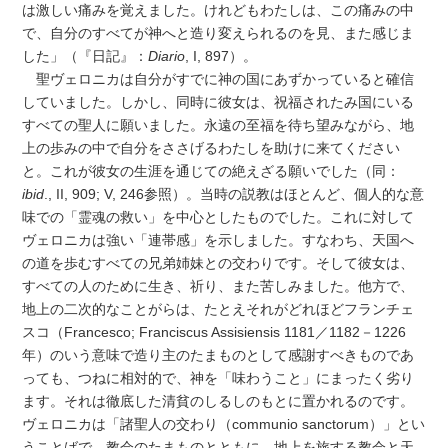
は激しい痛みを覚えました。けれどもわたしは、この痛みの中
で、自分のすべてが神へと造り変えられるのを見、また感じま
した」（『日記』：
Diario
, I, 897）。
聖ヴェロニカは自分がすでに神の国にあずかっていると確信
していました。しかし、同時に彼女は、祝福されたみ国にいる
すべての聖人に願いました。永遠の至福を待ち望みながら、地
上の歩みの中で自分をささげるわたしを助けに来てください
と。これが彼女の生涯を通じての絶えざる願いでした（同：
ibid
., II, 909; V, 246参照）。当時の説教はほとんど、個人的な意
味での「霊魂の救い」を中心としたものでした。これに対して
ヴェロニカは強い「連帯感」を示しました。すなわち、天国へ
の道を歩むすべての兄弟姉妹との交わりです。そして彼女は、
すべての人のために生き、祈り、また苦しみました。他方で、
地上の二次的なことがらは、たとえそれがどれほどフランチェ
スコ（Francesco; Franciscus Assisiensis 1181／1182－1226
年）のいう意味で造り主のたまものとして感謝すべきものであ
っても、つねに相対的で、神を「味わうこと」にまったく劣り
ます。それは徹底した清貧のしるしのもとに置かれるのです。
ヴェロニカは「諸聖人の交わり（communio sanctorum）」とい
うことばで、教会のたまものとともに、地上を旅する教会と天