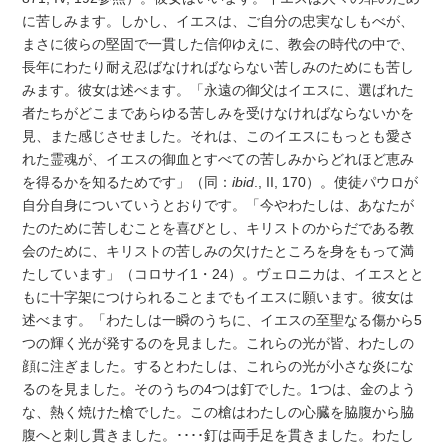
に苦しみます。しかし、イエスは、ご自分の忠実なしもべが、
まさに彼らの堅固で一貫した信仰ゆえに、教会の時代の中で、
長年にわたり耐え忍ばなければならない苦しみのためにも苦し
みます。彼女は述べます。「永遠の御父はイエスに、選ばれた
者たちがどこまであらゆる苦しみを受けなければならないかを
見、また感じさせました。それは、このイエスにもっとも愛さ
れた霊魂が、イエスの御血とすべての苦しみからどれほど恵み
を得るかを知るためです」（同：
ibid
., II, 170）。使徒パウロが
自分自身についていうとおりです。「今やわたしは、あなたが
たのために苦しむことを喜びとし、キリストのからだである教
会のために、キリストの苦しみの欠けたところを身をもって満
たしています」（コロサイ1・24）。ヴェロニカは、イエスとと
もに十字架につけられることまでもイエスに願います。彼女は
述べます。「わたしは一瞬のうちに、イエスの至聖なる傷から5
つの輝く光が発するのを見ました。これらの光が皆、わたしの
顔に注ぎました。するとわたしは、これらの光が小さな炎にな
るのを見ました。そのうちの4つは釘でした。1つは、金のよう
な、熱く焼けた槍でした。この槍はわたしの心臓を脇腹から脇
腹へと刺し貫きました。････釘は両手足を貫きました。わたし