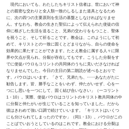
現代においても、わたしたちキリスト信者は、世において神
との親密な交わりと全人類一致のしるしまた道具となるため
に、次の四つの主要原則を生活の基盤としなければなりませ
ん。すなわち、教会の生きた聖伝によって伝えられた使徒の信
仰に根ざした生活を送ること、兄弟の交わりをもつこと、聖体
を祝うこと、そして祈ることです。教会は、このようにして初
めて、キリストとの一致に固くとどまりながら、自らの使命を
効果的に果たすことができます。たとえ教会に属する人々に限
界や欠点が見られ、分裂が存在してもです。こうした分裂をす
でに使徒パウロもコリントの共同体のうちに見いださなければ
なりませんでした。今日の主日の第二朗読が述べるとおりで
す。パウロはいいます。「さて、兄弟たち、････あなたがたに
勧告します。皆、勝手なことをいわず、仲たがいせず、心を一
つにし思いを一つにして、固く結び合いなさい」（一コリント
1・10）。実際、使徒パウロはコリントのキリスト教共同体の中
に分裂と仲たがいが生じていることを知っていました。だから
彼はきわめて強い口調で続けていいます。「キリストはいくつ
にも分けられてしまったのですか」（同1・13）。パウロがこの
ことばでいおうとしているのはこれです。教会における分裂は