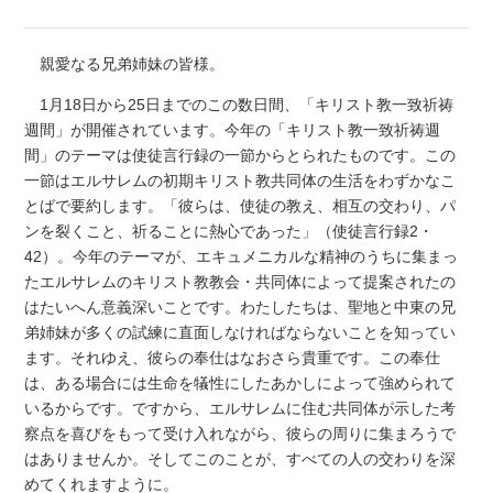
親愛なる兄弟姉妹の皆様。
1月18日から25日までのこの数日間、「キリスト教一致祈祷
週間」が開催されています。今年の「キリスト教一致祈祷週
間」のテーマは使徒言行録の一節からとられたものです。この
一節はエルサレムの初期キリスト教共同体の生活をわずかなこ
とばで要約します。「彼らは、使徒の教え、相互の交わり、パ
ンを裂くこと、祈ることに熱心であった」（使徒言行録2・
42）。今年のテーマが、エキュメニカルな精神のうちに集まっ
たエルサレムのキリスト教教会・共同体によって提案されたの
はたいへん意義深いことです。わたしたちは、聖地と中東の兄
弟姉妹が多くの試練に直面しなければならないことを知ってい
ます。それゆえ、彼らの奉仕はなおさら貴重です。この奉仕
は、ある場合には生命を犠性にしたあかしによって強められて
いるからです。ですから、エルサレムに住む共同体が示した考
察点を喜びをもって受け入れながら、彼らの周りに集まろうで
はありませんか。そしてこのことが、すべての人の交わりを深
めてくれますように。