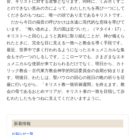
皆、キリストに対する攻撃となります。同時に、くみ尽くすこ
とのできない恵みの力によって、わたしたちを再び一つにして
くださるのもつねに、唯一の頭であり主であるキリストです。
だから今日の福音の呼びかけは永遠に現代的な意味を帯びて
います。「悔い改めよ。天の国は近づいた」（マタイ4・17）。
キリストへと回心しようと真剣に取り組むことが、神が備えら
れたときに、完全な目に見える一致へと教会を導く手段です。
最近、世界中で多く行われるようになったエキュメニカルな集
会もその一つのしるしです。ここローマでも、さまざまなエキ
ュメニカルな使節が来ておられるだけでなく、明日から、カト
リック教会－古代東方教会神学的対話委員会の会期が始まりま
す。明後日、わたしは、聖パウロの回心の祝日の晩の祈りを荘
厳に行いながら、「キリスト教一致祈祷週間」を終えます。教
会の母であるおとめマリアが、キリスト者の一致を目指して歩
むわたしたちをつねに支えてくださいますように。
新着情報
お知らせ一覧