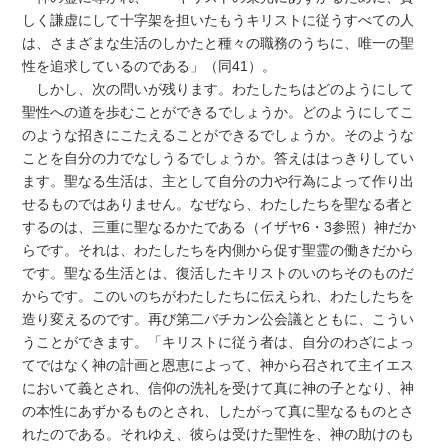
しく謙虚にして十字架を担いたもうキリストに従うすべての人
は、さまざまな生活のしかたと種々の職務のうちに、唯一の聖
性を追求しているのである」（同41）。
しかし、次の問いが残ります。わたしたちはどのようにして
聖性への道を歩むことができるでしょうか。どのようにしてこ
のような招きにこたえることができるでしょうか。そのような
ことを自分の力でなしうるでしょうか。答えははっきりしてい
ます。聖なる生活は、主として自分の力や行為によって作り出
せるものではありません。なぜなら、わたしたちを聖なる者と
するのは、三重に聖なるかたである（イザヤ6・3参照）神だか
らです。それは、わたしたちを内側から促す聖霊の働きだから
です。聖なる生活とは、復活したキリストのいのちそのものだ
からです。このいのちがわたしたちに伝えられ、わたしたちを
造り変えるのです。再び第二バチカン公会議とともに、こうい
うことができます。「キリストに従う者は、自分のわざによっ
てではなく神の計画と恩恵によって、神から召されて主イエス
において義とされ、信仰の洗礼を受けて真に神の子となり、神
の本性にあずかるものとされ、したがって真に聖なるものとさ
れたのである。それゆえ、彼らは受けた聖性を、神の助けのも