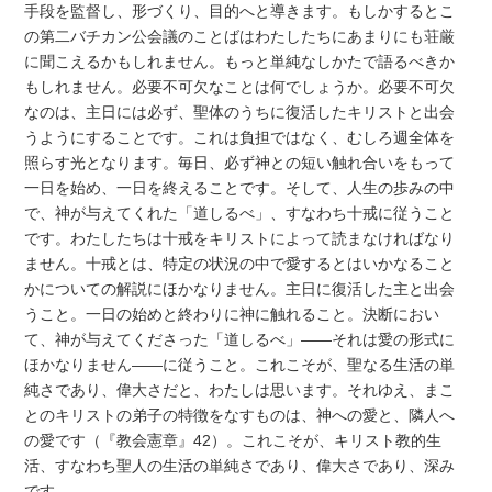
手段を監督し、形づくり、目的へと導きます。もしかするとこ
の第二バチカン公会議のことばはわたしたちにあまりにも荘厳
に聞こえるかもしれません。もっと単純なしかたで語るべきか
もしれません。必要不可欠なことは何でしょうか。必要不可欠
なのは、主日には必ず、聖体のうちに復活したキリストと出会
うようにすることです。これは負担ではなく、むしろ週全体を
照らす光となります。毎日、必ず神との短い触れ合いをもって
一日を始め、一日を終えることです。そして、人生の歩みの中
で、神が与えてくれた「道しるべ」、すなわち十戒に従うこと
です。わたしたちは十戒をキリストによって読まなければなり
ません。十戒とは、特定の状況の中で愛するとはいかなること
かについての解説にほかなりません。主日に復活した主と出会
うこと。一日の始めと終わりに神に触れること。決断におい
て、神が与えてくださった「道しるべ」――それは愛の形式に
ほかなりません――に従うこと。これこそが、聖なる生活の単
純さであり、偉大さだと、わたしは思います。それゆえ、まこ
とのキリストの弟子の特徴をなすものは、神への愛と、隣人へ
の愛です（『教会憲章』42）。これこそが、キリスト教的生
活、すなわち聖人の生活の単純さであり、偉大さであり、深み
です。