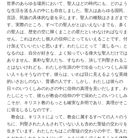
世界のあらゆる場所において、聖人はどの時代にも、どのよう
な生活を送る人の中にも存在しました。聖人はあらゆる国民、
言語、民族の具体的な姿を示します。聖人の種類はさまざまで
す。実際のところ、すべての聖人がとはいえないまでも、多く
の聖人は、歴史の空に輝くまことの星だといわなければなりま
せん。これはわたし個人の信仰にとってもいえることです。付
け加えていいたいと思います。わたしにとって「道しるべ」と
なるのは、自分が好きな、よく知っている偉大な聖人だけでは
ありません。素朴な聖人たち、すなわち、決して列聖されるこ
とはないけれども、わたしが生涯の中で出会ったいつくしみ深
い人々もそうなのです。彼らは、いわば目に見えるような英雄
的いさおしのない、普通の人です。しかし、わたしは彼らの
日々のいつくしみのわざの中に信仰の真理を見いだします。わ
たしにとって、彼らが教会の信仰の中で深めたこのいつくしみ
こそが、キリスト教のもっとも確実な弁明であり、真理がそこ
に宿るしるしなのです。
教会は、キリストによって、教会に属するすべての人々のう
ちに、列聖された人もされていない人も含めた聖徒の交わりを
生きています。わたしたちはこの聖徒の交わりの中で、聖人た
ちがわたしたちとともにいて、ともに歩んでくれることを体験