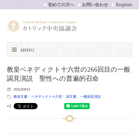
初めての方へ
お問い合わせ
English
MENU
教皇ベネディクト十六世の266回目の一般
謁見演説 聖性への普遍的召命
2011/04/13
教皇文書
ベネディクト十六世
諸文書
一般謁見演説