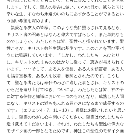
します。そして、聖人の歩みに倣い、いつの日か、彼らと同じ
幸いな生、すなわち永遠のいのちにあずかることができるとい
う固い希望を深めます。
親愛なる友人の皆様。このような光に照らされて見るなら、
キリスト者の召命とはなんと偉大ですばらしく、また単純なも
のでしょうか。わたしたちは皆、聖性へと招かれています。聖
性こそが、キリスト教的生活の基準です。このことを再び聖パ
ウロは強調していいます。「しかし、わたしたち一人ひとり
に、キリストのたまもののはかりに従って、恵みが与えられて
います。････そして、ある人を使徒、ある人を預言者、ある人
を福音宣教者、ある人を牧者、教師とされたのです。こうし
て、聖なる者たちは奉仕のわざに適した者とされ、キリストの
からだを造り上げてゆき、ついには、わたしたちは皆、神の子
に対する信仰と知識において一つのものとなり、成熟した人間
になり、キリストの満ちあふれる豊かさになるまで成長するの
です」（エフェソ4・7、11－13）。皆様にお願いしたいと思い
ます。聖霊のわざに心を開いてください。聖霊はわたしたちを
造り変えてくださいます。それは、わたしたちも聖性の偉大な
モザイク画の一部となるためです。神はこの聖性のモザイク画