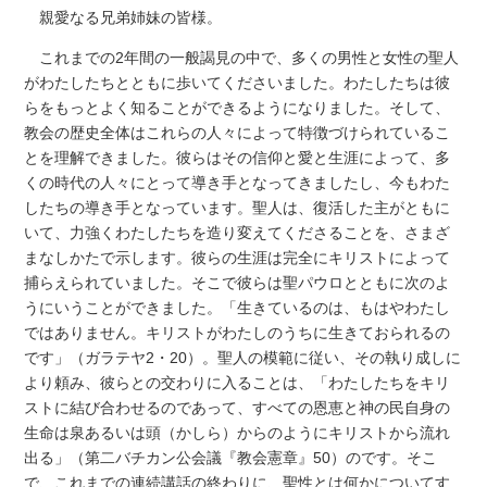
親愛なる兄弟姉妹の皆様。
これまでの2年間の一般謁見の中で、多くの男性と女性の聖人
がわたしたちとともに歩いてくださいました。わたしたちは彼
らをもっとよく知ることができるようになりました。そして、
教会の歴史全体はこれらの人々によって特徴づけられているこ
とを理解できました。彼らはその信仰と愛と生涯によって、多
くの時代の人々にとって導き手となってきましたし、今もわた
したちの導き手となっています。聖人は、復活した主がともに
いて、力強くわたしたちを造り変えてくださることを、さまざ
まなしかたで示します。彼らの生涯は完全にキリストによって
捕らえられていました。そこで彼らは聖パウロとともに次のよ
うにいうことができました。「生きているのは、もはやわたし
ではありません。キリストがわたしのうちに生きておられるの
です」（ガラテヤ2・20）。聖人の模範に従い、その執り成しに
より頼み、彼らとの交わりに入ることは、「わたしたちをキリ
ストに結び合わせるのであって、すべての恩恵と神の民自身の
生命は泉あるいは頭（かしら）からのようにキリストから流れ
出る」（第二バチカン公会議『教会憲章』50）のです。そこ
で、これまでの連続講話の終わりに、聖性とは何かについてす