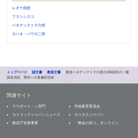
レオ十四世
フランシスコ
ベネディクト十六世
ヨハネ・パウロ二世
トップページ
諸文書
教皇文書
教皇ベネディクト十六世の266回目の一般
謁見演説 聖性への普遍的召命
関連サイト
ラウダート・シ部門
学校教育委員会
カトリックジャパンニュース
カリタスジャパン
教皇庁宣教事業
「教会の祈り」オンライン