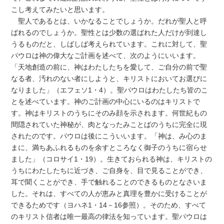
こし考えてみたいと思います。
聖人であるとは、いかなることでしょうか。だれが聖人と呼
ばれるのでしょうか。聖性とは少数の選ばれた人だけが到達し
うるものだと、しばしば考えられています。これに対して、聖
パウロは神の偉大なご計画を述べて、次のようにいいます。
「天地創造の前に、神はわたしたちを愛して、ご自分の前で聖
なる者、汚れのない者にしようと、キリストにおいてお選びに
なりました」（エフェソ1・4）。聖パウロはわたしたち皆のこ
とを述べています。神のご計画の中心にいるのはキリストで
す。神はキリストのうちにそのみ顔を示されます。何世紀もの
間隠されていた神秘が、肉となったみことばのうちに完全に現
されたのです。パウロは後にこういいます。「神は、み心のま
まに、満ちあふれるものを余すところなく御子のうちに宿らせ
ました」（コロサイ1・19）。生きておられる神は、キリストの
うちにわたしたちに近づき、ご自身を、目で見ることができ、
耳で聞くことができ、手で触れることのできるものとなさいま
した。それは、すべての人が恵みと真理を豊かに受けることが
できるためです（ヨハネ1・14－16参照）。そのため、すべて
のキリスト信者は唯一最高の律法を知っています。聖パウロは