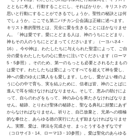
とともに考え、行動することにし、そればかりか、キリストの
思いと行動にすることができるでしょうか。聖性の秘訣とは何
でしょうか。ここでも第二バチカン公会議は正確に述べます。
キリスト教的聖性とは、完全に愛を生きることにほかなりませ
ん。「神は愛です。愛にとどまる人は、神のうちにとどまり、
神もその人のうちにとどまってくださいます」（一ヨハネ4・
16）。今や神は、わたしたちに与えられた聖霊によって、ご自
分の愛をわたしたちの心に豊かに注いでくださいます（ローマ
5・5参照）。そのため、第一のもっとも必要とされるたまもの
は愛です。わたしたちは愛によってすべてを超えて神を愛し、
神への愛のゆえに隣人をも愛します。しかし、愛がよい種のよ
うに心の中で育ち、実を結ぶために、信者は皆、神のことばに
進んで耳を傾けなければなりません。そして、恵みの助けによ
って、自らのわざをもって、神のみ心を果たさなければなりま
せん。秘跡、とりわけ聖体の秘跡と、聖なる典礼に頻繁にあず
からなければなりません。祈りと、自己放棄と、兄弟への積極
的な奉仕と、あらゆる徳の実行にたえず励まなければなりませ
ん。実際、愛は、律法を完成させ、まっとうするきずなです
（コロサイ3・14、ローマ13・10参照）。愛は聖化のあらゆる