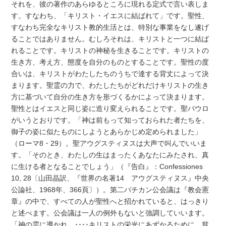
それを、彼の著作のあらゆるところに現れる定式で言い表しま
す。すなわち、「キリスト・イエスに結ばれて」です。聖性、
すなわち完全なキリスト教的生活とは、特別な事業をなし遂げ
ることではありません。むしろそれは、キリストと一つに結ば
れることです。キリストの神秘を生きることです。キリストの
生き方、考え方、態度を自分のものとすることです。聖性の度
合いは、キリストがわたしたちのうちで達する背丈によって決
まります。聖霊の力で、わたしたちがどれだけキリストの生き
方に基づいて自分の生き方を形づくるかによって決まります。
聖性とはイエスと同じ姿に造り変えられることです。聖パウロ
がいうとおりです。「神は前もって知っておられた者たちを、
御子の姿に似たものにしようとあらかじめ定められました」
（ローマ8・29）。聖アウグスティヌスは大声で叫んでいいま
す。「そのとき、わたしの生はまったくあなたにみたされ、真
に生ける者となることでしょう」（『告白』：Confessiones
10, 28〔山田晶訳、『世界の名著14 アウグスティヌス』中央
公論社、1968年、366頁〕）。第二バチカン公会議は『教会憲
章』の中で、すべての人が聖性へと招かれていると、はっきり
と述べます。公会議は一人の例外もないと強調していいます。
「神の霊に導かれ、････キリストの栄光にあずかるために、貧