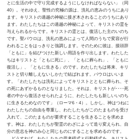
とに生活の中で守り完成するようにしなければならない」（同
40）。それゆえ、聖性の究極の源は、洗礼の恵みのうちにあり
ます。キリストの過越の神秘に接ぎ木されることのうちにあり
ます。わたしたちはこの過越の神秘によって、キリストの霊を
与えられるからです。キリストの霊とは、復活した主のいのち
です。聖パウロは、洗礼の恵みによって人間のうちで変容が行
われることをはっきりと強調します。そのために彼は、接頭辞
「ともに」を結びつけた新しい用語を作り出します。わたした
ちはキリストと「ともに死に」、「ともに葬られ」、「ともに
復活し」、「ともに生きる」のです。わたしたちは将来、キリ
ストと切り離しえないしかたで結ばれます。パウロはいいま
す。「わたしたちは洗礼によってキリストとともに葬られ、そ
の死にあずかるものとなりました。それは、キリストが････死
者の中から復活させられたように、わたしたちも新しいいのち
に生きるためなのです」（ローマ6・4）。しかし、神はつねに
わたしたちの自由を尊重し、わたしたちがこのたまものを受け
入れて、このたまものが要求することを生きることを求めま
す。神は、わたしたちが聖霊のわざによって造り変えられ、自
分の意志を神のみ心と同じものにすることを求めるのです。
どうすれば、わたしたちの思考様式と行動様式を、キリスト