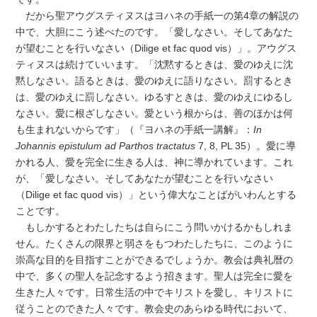
だから聖アウグスティヌスはヨハネの手紙一の第4章の解説の
中で、大胆にこう述べたのです。「愛しなさい。そしてあなた
が望むことを行いなさい（Dilige et fac quod vis）」。アウグス
ティヌスは続けていいます。「沈黙するときは、愛のゆえに沈
黙しなさい。語るときは、愛のゆえに語りなさい。罰するとき
は、愛のゆえに罰しなさい。ゆるすときは、愛のゆえにゆるし
なさい。愛に根ざしなさい。愛という根からは、善のほかは何
も生まれないからです」（『ヨハネの手紙一講解』：
In
Johannis epistulum ad Parthos tractatus
7, 8, PL 35）。愛に導
かれる人、愛を完全に生きる人は、神に導かれています。これ
が、「愛しなさい。そしてあなたが望むことを行いなさい
（Dilige et fac quod vis）」という偉大なことばがいわんとする
ことです。
もしかするとわたしたちは自らにこう問いかけるかもしれま
せん。たくさんの限界と弱さをもつわたしたちに、このように
崇高な目的を目指すことができるでしょうか。教会は典礼暦の
中で、多くの聖人を記念するよう招きます。聖人は完全に愛を
生きた人々です。日常生活の中でキリストを愛し、キリストに
従うことのできた人々です。教会史のあらゆる時代において、