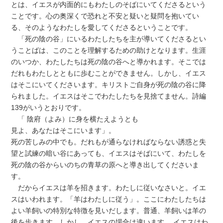
とは、イエスが内面的にもわたしのそばにいてくださるという
ことです。心の奥深くで恐れと不安と疑いと疑問を抱いてい
る、そのようなわたしを愛してくださるということです。
「死の陰の谷」にいるわたしたちを主が導いてくださるとい
うことばは、このことを理解するための助けとなります。生涯
のいつか、わたしたちは死の陰の谷へと導かれます。そこでは
だれもわたしとともに歩むことができません。しかし、イエス
はそこにいてくださいます。キリストご自身が死の陰の谷に降
られました。イエスはそこでわたしたちを見捨てません。詩編
139がいうとおりです。
「 陰府（よみ）に身を横たえようとも
見よ、あなたはそこにいます」。
死の苦しみの中でも。だれもが通らなければならない誘惑と失
望と試練の暗い谷にあっても、イエスはそばにいて、わたしを
死の陰の谷からいのちの青草の原へと導き出してくださいま
す。
だからイエスは羊を招きます。わたしに従いなさいと。イエ
スはいわれます。「羊はわたしに従う」。ここにわたしたちは
よい羊飼いの特別な特徴を見いだします。普通、羊飼いは羊の
後を歩きます。しかし、イエスの場合は違います。 イエスはわ