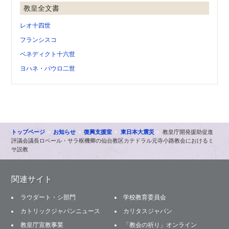
教皇全文書
レオ十四世
フランシスコ
ベネディクト十六世
ヨハネ・パウロ二世
トップページ
お知らせ
復興支援室
東日本大震災
教皇庁開発援助促進
評議会議長ロベール・サラ枢機卿の仙台教区カテドラル元寺小路教会におけるミ
サ説教
関連サイト
ラウダート・シ部門
学校教育委員会
カトリックジャパンニュース
カリタスジャパン
教皇庁宣教事業
「教会の祈り」オンライン