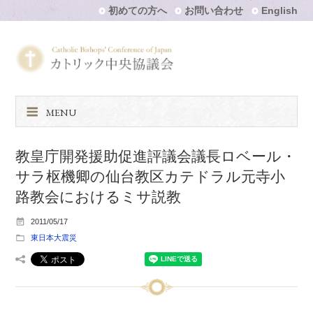
初めての方へ
お問い合わせ
English
MENU
教皇庁開発援助促進評議会議長ロベール・
サラ枢機卿の仙台教区カテドラル元寺小
路教会におけるミサ説教
2011/05/17
東日本大震災