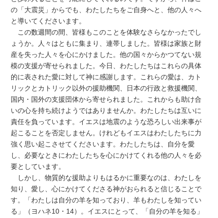
の「大震災」からでも、わたしたちをご自身へと、他の人々へ
と導いてくださいます。
この数週間の間、皆様もこのことを体験なさらなかったでし
ょうか。人々はともに集まり、連帯しました。皆様は家族と財
産を失った人々を心にかけました。他の国々からかつてない規
模の支援が寄せられました。今日、わたしたちはこれらの具体
的に表された愛に対して神に感謝します。これらの愛は、カト
リックとカトリック以外の援助機関、日本の行政と救援機関、
国内・国外の支援団体から寄せられました。これからも助け合
いの心を持ち続けようではありませんか。わたしたちは互いに
責任を負っています。イエスは地震のような恐ろしい出来事が
起こることを否定しません。けれどもイエスはわたしたちに力
強く思い起こさせてくださいます。わたしたちは、自分を愛
し、必要なときにわたしたちを心にかけてくれる他の人々を必
要としています。
しかし、物質的な援助よりもはるかに重要なのは、わたしを
知り、愛し、心にかけてくださる神がおられると信じることで
す。「わたしは自分の羊を知っており、羊もわたしを知ってい
る」（ヨハネ10・14）。イエスにとって、「自分の羊を知る」