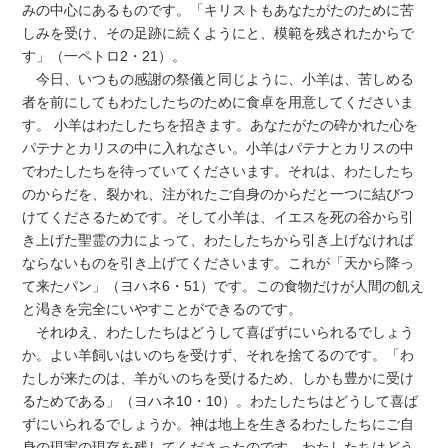
みの中心にあるものです。「キリストもあなたがたのために苦
しみを受け、その足跡に続くようにと、模範を残されたからで
す」（一ペトロ2・21）。
今日、いつもの感謝の祭儀と同じように、小羊は、苦しめる
者を前にしてもわたしたちのために食卓を用意してくださいま
す。 小羊はわたしたちを招きます。あなたがたの砕かれた心を
パテナとカリスの中に入れなさい。小羊はパテナとカリスの中
でわたしたちを待っていてくださいます。それは、わたしたち
のからだを、裂かれ、注がれたご自身のからだと一つに結びつ
けてくださるためです。そして小羊は、イエスを死の谷から引
き上げた聖霊の力によって、わたしたちから引き上げなければ
ならないものを引き上げてくださいます。これが「天から降っ
て来たパン」（ヨハネ6・51）です。この食物だけが人間の飢え
と渇きを完全にいやすことができるのです。
それゆえ、わたしたちはどうして喜ばずにいられるでしょう
か。よい羊飼いはいのちを受けず、それを捨てるのです。「わ
たしが来たのは、羊がいのちを受けるため、しかも豊かに受け
るためである」（ヨハネ10・10）。わたしたちはどうして喜ば
ずにいられるでしょうか。神は地上を生きるわたしたちにご自
身の現実の現存を残してくださったのです。わたしたちはどう