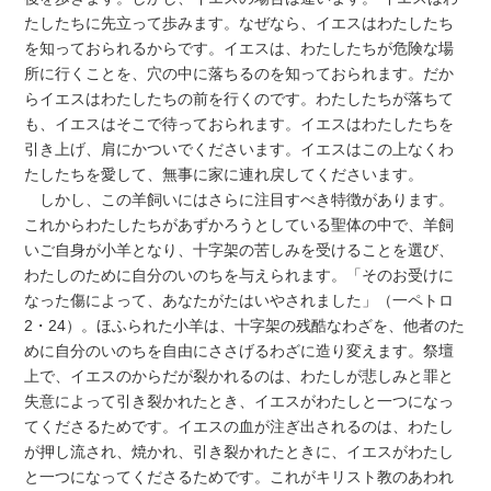
たしたちに先立って歩みます。なぜなら、イエスはわたしたち
を知っておられるからです。イエスは、わたしたちが危険な場
所に行くことを、穴の中に落ちるのを知っておられます。だか
らイエスはわたしたちの前を行くのです。わたしたちが落ちて
も、イエスはそこで待っておられます。イエスはわたしたちを
引き上げ、肩にかついでくださいます。イエスはこの上なくわ
たしたちを愛して、無事に家に連れ戻してくださいます。
しかし、この羊飼いにはさらに注目すべき特徴があります。
これからわたしたちがあずかろうとしている聖体の中で、羊飼
いご自身が小羊となり、十字架の苦しみを受けることを選び、
わたしのために自分のいのちを与えられます。「そのお受けに
なった傷によって、あなたがたはいやされました」（一ペトロ
2・24）。ほふられた小羊は、十字架の残酷なわざを、他者のた
めに自分のいのちを自由にささげるわざに造り変えます。祭壇
上で、イエスのからだが裂かれるのは、わたしが悲しみと罪と
失意によって引き裂かれたとき、イエスがわたしと一つになっ
てくださるためです。イエスの血が注ぎ出されるのは、わたし
が押し流され、焼かれ、引き裂かれたときに、イエスがわたし
と一つになってくださるためです。これがキリスト教のあわれ