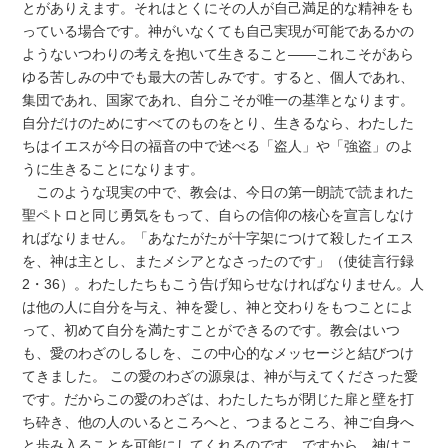
とがありえます。それはとくにその人が自己満足的な精神をも
っている場合です。神がいなくても自己実現が可能であるかの
ようないつわりの考えを抱いて生きること――これこそがあら
ゆる苦しみの中でも最大の苦しみです。すると、個人であれ、
集団であれ、国家であれ、自分こそが唯一の基準となります。
自分だけのためにすべてのものをとり、生きるなら、わたした
ちはイエスが今日の福音の中で述べる「盗人」や「強盗」のよ
うに生きることになります。
このような現実の中で、教会は、今日の第一朗読で読まれた
聖ペトロと同じ勇気をもって、自らの信仰の核心を宣言しなけ
ればなりません。「あなたがたが十字架につけて殺したイエス
を、神は主とし、またメシアとなさったのです」（使徒言行録
2・36）。わたしたちもこう告げ知らせなければなりません。人
は他の人に自分を与え、神を愛し、神と交わりをもつことによ
って、初めて自分を満たすことができるのです。教会はいつ
も、愛のわざのしるしを、この中心的なメッセージと結びつけ
てきました。 この愛のわざの源泉は、神が与えてくださった愛
です。だからこの愛のわざは、わたしたちが閉じた扉と壁を打
ち砕き、他の人のいるところへと、つまるところ、神ご自身へ
と歩み入ることを可能にしてくれるのです。ですから、神はこ