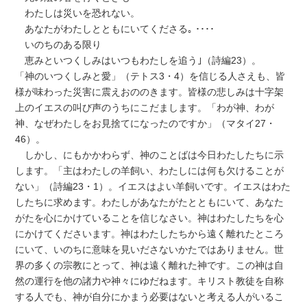
わたしは災いを恐れない。
あなたがわたしとともにいてくださる｡ ････
いのちのある限り
恵みといつくしみはいつもわたしを追う｣（詩編23）。
「神のいつくしみと愛」（テトス3・4）を信じる人さえも、皆
様が味わった災害に震えおののきます。皆様の悲しみは十字架
上のイエスの叫び声のうちにこだまします。「わが神、わが
神、なぜわたしをお見捨てになったのですか」（マタイ27・
46）。
しかし、にもかかわらず、神のことばは今日わたしたちに示
します。「主はわたしの羊飼い、わたしには何も欠けることが
ない」（詩編23・1）。イエスはよい羊飼いです。イエスはわた
したちに求めます。わたしがあなたがたとともにいて、あなた
がたを心にかけていることを信じなさい。神はわたしたちを心
にかけてくださいます。神はわたしたちから遠く離れたところ
にいて、いのちに意味を見いださないかたではありません。世
界の多くの宗教にとって、神は遠く離れた神です。この神は自
然の運行を他の諸力や神々にゆだねます。キリスト教徒を自称
する人でも、神が自分にかまう必要はないと考える人がいるこ