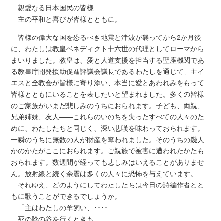
親愛なる日本国民の皆様
主の平和と喜びが皆様とともに。
皆様の偉大な国を恐るべき地震と津波が襲ってから2か月後
に、わたしは教皇ベネディクト十六世の代理としてローマから
まいりました。教皇は、愛と人道支援を担当する聖座機関であ
る教皇庁開発援助促進評議会議長であるわたしを通じて、主イ
エスと全教会が皆様に寄り添い、本当に愛とあわれみをもって
皆様とともにいることを表したいと望まれました。多くの皆様
のご家族がいまだ悲しみのうちにおられます。子ども、両親、
兄弟姉妹、友人――これらのいのちを失ったすべての人々のた
めに、わたしたちと同じく、深い悲嘆を味わっておられます。
一瞬のうちに無数の人が財産を奪われました。そのうちの幾人
かのかたがここにおられます。ご親族で被害に遭われたかたも
おられます。数週間が経っても悲しみはいえることがありませ
ん。放射線と続く余震は多くの人々に恐怖を与えています。
それゆえ、どのようにしてわたしたちは今日の詩編作者とと
もに歌うことができるでしょうか。
「主はわたしの羊飼い、････
死の陰の谷を行くときも